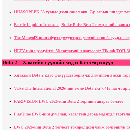
HUASOPEEK 53 хувиас дээш санал авч, 7-р сарын шилдэг тог
Betclic Liquid-ийг хожиж, Stake Pulse Beat I тэмцээний аварга
The MongolZ шинэ бүрэлдэхүүнээрээ дэлхийн топ багуудын эср
HLTV-ийн ирээдүйтэй 50 тоглогчийн жагсаалт: Tikuak ТОП-30
Dota 2 – Хамгийн сүүлийн мэдээ ба тэмцээнүүд
Хятадын Dota 2 клуб фенүүддээ зориулж лимиттэй виски гар
Valve The International 2026-ийн өмнө Dota 2-д 7.41e патч гар
PARIVISION EWC 2026-ийн Dota 2 төрлийн аварга боллоо
PlayTime EWC-ийн дуулиан, хасалтын дараа мэдэгдэл гаргала
EWC 2026-ийн Dota 2 тоглолт тохиролцсон байж болзошгүй г