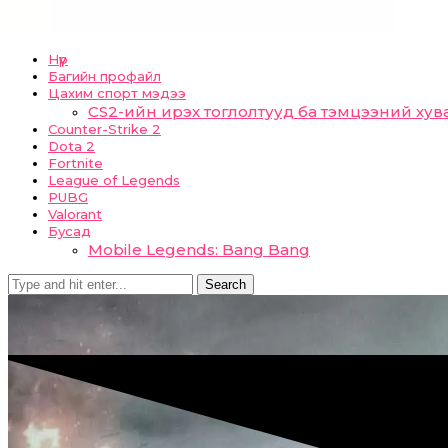
Нүүр
Багийн профайл
Цахим спорт мэдээ
CS2-ийн ирэх тоглолтууд ба тэмцээний хув
Counter-Strike 2
Dota 2
Fortnite
League of Legends
PUBG
Valorant
Бусад
Mobile Legends: Bang Bang
Search