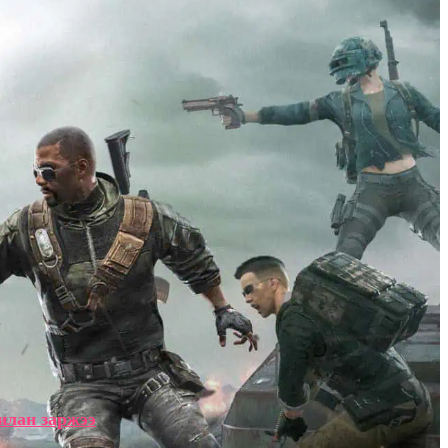
илан заржээ