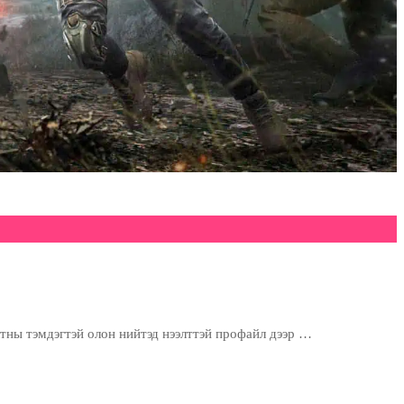
тны тэмдэгтэй олон нийтэд нээлттэй профайл дээр …