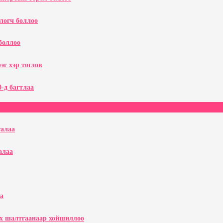
логч боллоо
 боллоо
эг хэр тоглов
-д багтлаа
галаа
галаа
а
эх шалтгаанаар хойшиллоо