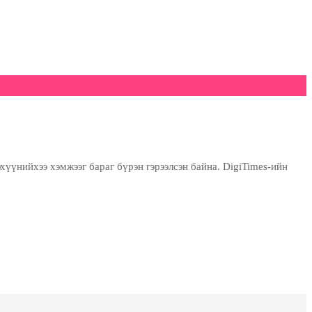
үүнийхээ хэмжээг бараг бүрэн гэрээлсэн байна. DigiTimes-ийн