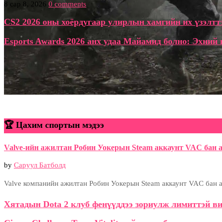
8 сар 8, 2026
0 comments
CS2 2026 оны хоёрдугаар улирлын хамгийн их үзэлтт
Esports Awards 2026 анх удаа Майамид болно: Эхний
🏆 Цахим спортын мэдээ
Valve-ийн ажилтан Робин Уокерын Steam аккаунт VAC бан а
by
Саруул Батболд
Valve компанийн ажилтан Робин Уокерын Steam аккаунт VAC бан ав
Хятадын Dota 2 клуб фенүүддээ зориулж лимиттэй ви