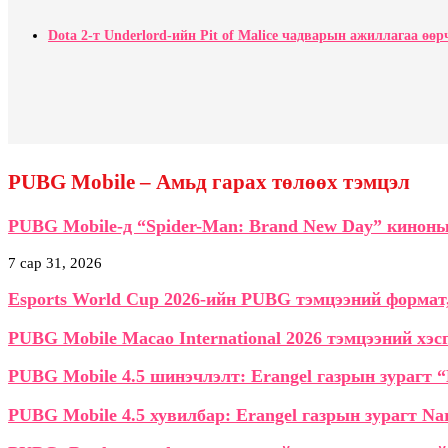
Dota 2-т Underlord-ийн Pit of Malice чадварын ажиллагаа өөр
PUBG Mobile – Амьд гарах төлөөх тэмцэл
PUBG Mobile-д “Spider-Man: Brand New Day” киноны
7 сар 31, 2026
Esports World Cup 2026-ийн PUBG тэмцээний формат,
PUBG Mobile Macao International 2026 тэмцээний хэс
PUBG Mobile 4.5 шинэчлэлт: Erangel газрын зурагт 
PUBG Mobile 4.5 хувилбар: Erangel газрын зурагт Na