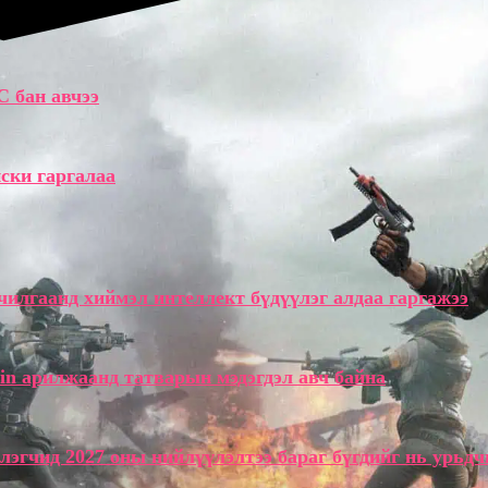
C бан авчээ
ски гаргалаа
илгаанд хиймэл интеллект бүдүүлэг алдаа гаргажээ
in арилжаанд татварын мэдэгдэл авч байна
лэгчид 2027 оны нийлүүлэлтээ бараг бүгдийг нь урьдч