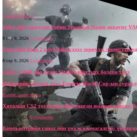
Counter-Strike 2
Valve-ийн ажилтан Робин Уокерын Steam аккаунт VA
8 сар 9, 2026
0 comments
Хятадын Dota 2 клуб фенүүддээ зориулж лимиттэй ви
8 сар 9, 2026
0 comments
Cinny, Chell нар Team Vitality-ийн зүрх болсон түүх
Парижийн метрон дахь Esports World Cup-ын сурталч
Цахим спорт мэдээ
Хятадын CS2 тоглогчид 300 мянган юаниас давсан sk
8 сар 8, 2026
0 comments
Компьютерийн санах ойн үнэ өсөж магадгүй: үйлдвэр