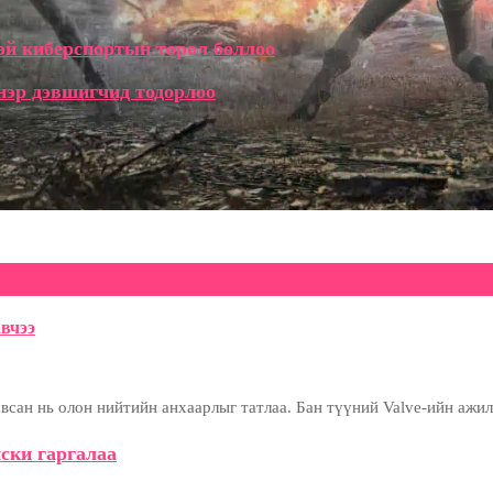
эй киберспортын төрөл боллоо
 нэр дэвшигчид тодорлоо
вчээ
сан нь олон нийтийн анхаарлыг татлаа. Бан түүний Valve-ийн ажил
ски гаргалаа