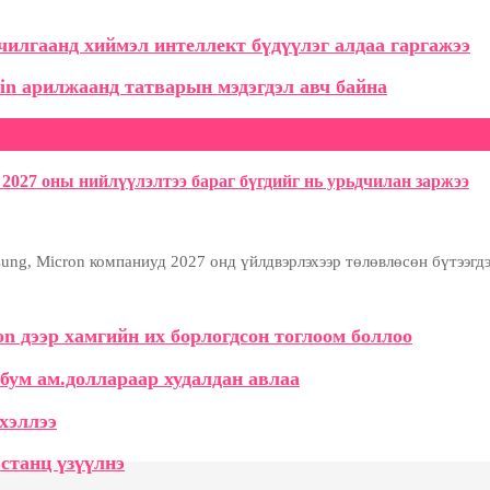
илгаанд хиймэл интеллект бүдүүлэг алдаа гаргажээ
in арилжаанд татварын мэдэгдэл авч байна
2027 оны нийлүүлэлтээ бараг бүгдийг нь урьдчилан заржээ
ng, Micron компаниуд 2027 онд үйлдвэрлэхээр төлөвлөсөн бүтээгдэх
tion дээр хамгийн их борлогдсон тоглоом боллоо
рбум ам.доллараар худалдан авлаа
хэллээ
станц үзүүлнэ