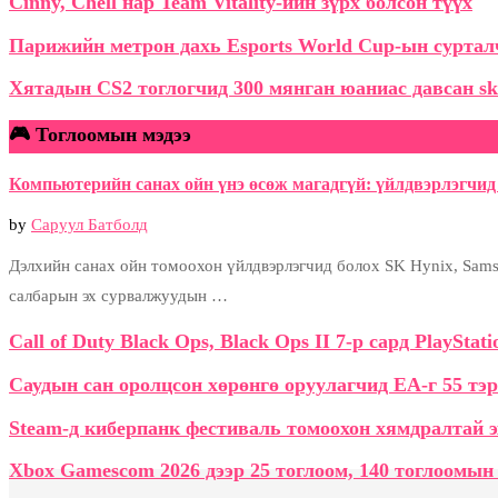
Cinny, Chell нар Team Vitality-ийн зүрх болсон түүх
Парижийн метрон дахь Esports World Cup-ын сурталч
Хятадын CS2 тоглогчид 300 мянган юаниас давсан sk
🎮 Тоглоомын мэдээ
Компьютерийн санах ойн үнэ өсөж магадгүй: үйлдвэрлэгчид 
by
Саруул Батболд
Дэлхийн санах ойн томоохон үйлдвэрлэгчид болох SK Hynix, Samsu
салбарын эх сурвалжуудын …
Call of Duty Black Ops, Black Ops II 7-р сард PlaySta
Саудын сан оролцсон хөрөнгө оруулагчид EA-г 55 тэ
Steam-д киберпанк фестиваль томоохон хямдралтай э
Xbox Gamescom 2026 дээр 25 тоглоом, 140 тоглоомын 