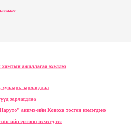
члөгджээ
 хамтын ажиллагаа эхэллээ
 хуваарь зарлагдлаа
гүүд зарлагдлаа
“Наруто” анимэ-ийн Коноха тосгон нэмэгдэнэ
ruto-ийн ертөнц нэмэгдлээ