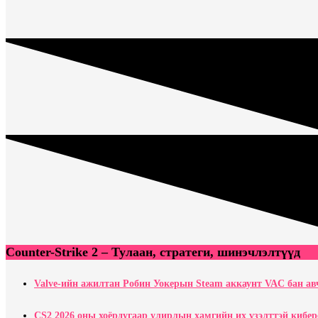
Counter-Strike 2 – Тулаан, стратеги, шинэчлэлтүүд
Valve-ийн ажилтан Робин Уокерын Steam аккаунт VAC бан ав
CS2 2026 оны хоёрдугаар улирлын хамгийн их үзэлттэй кибе