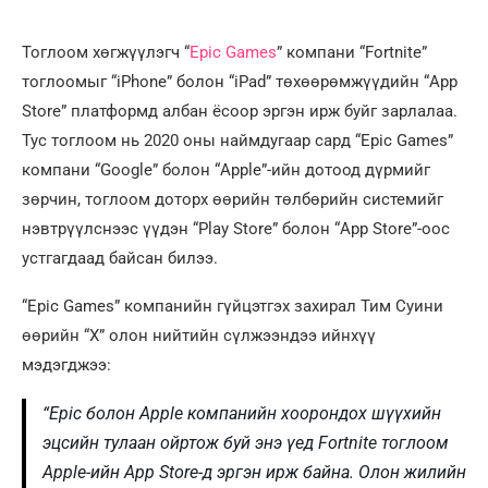
Тоглоом хөгжүүлэгч “
Epic Games
” компани “Fortnite”
тоглоомыг “iPhone” болон “iPad” төхөөрөмжүүдийн “App
Store” платформд албан ёсоор эргэн ирж буйг зарлалаа.
Тус тоглоом нь 2020 оны наймдугаар сард “Epic Games”
компани “Google” болон “Apple”-ийн дотоод дүрмийг
зөрчин, тоглоом доторх өөрийн төлбөрийн системийг
нэвтрүүлснээс үүдэн “Play Store” болон “App Store”-оос
устгагдаад байсан билээ.
“Epic Games” компанийн гүйцэтгэх захирал Тим Суини
өөрийн “X” олон нийтийн сүлжээндээ ийнхүү
мэдэгджээ:
“Epic болон Apple компанийн хоорондох шүүхийн
эцсийн тулаан ойртож буй энэ үед Fortnite тоглоом
Apple-ийн App Store-д эргэн ирж байна. Олон жилийн