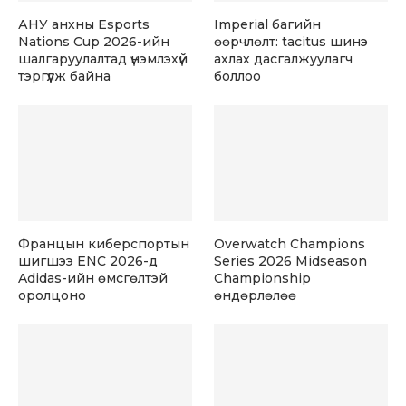
АНУ анхны Esports
Imperial багийн
Nations Cup 2026-ийн
өөрчлөлт: tacitus шинэ
шалгаруулалтад үнэмлэхүй
ахлах дасгалжуулагч
тэргүүлж байна
боллоо
Францын киберспортын
Overwatch Champions
шигшээ ENC 2026-д
Series 2026 Midseason
Adidas-ийн өмсгөлтэй
Championship
оролцоно
өндөрлөлөө