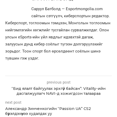
Саруул Батболд — Esportmongolia.com
сайтын сэтгүүлч, киберспортын редактор.
Киберспорт, тоглоомын тэмцээн, Монголын тоглоомын
нийгэмлэгийн хөгжлийг тусгайлан сурвалжилдаг. Олон
улсын eSports-ийн үйл явдлыг идэвхтэй дагаж,
залуусын дунд кибер соёлыг түгээн дэлгэрүүлэхийг
зорьдог. Тоон спорт бол өрсөлдөөнт соёлын шинэ
түвшин гэж үздэг.
previous post
“Бид ялалт байгуулах эрхгүй байсан”: Vitality-ийн
дасгалжуулагч NAVI-д хожигдсон талаараа
next post
Александр Зинченкогийн “Passion UA” CS2
бүрэлдэхүүнээ худалдах уу