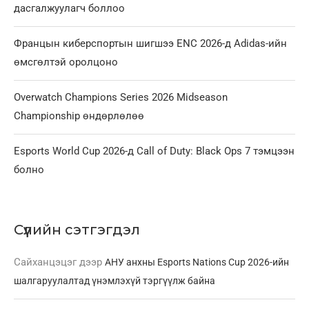
дасгалжуулагч боллоо
Францын киберспортын шигшээ ENC 2026-д Adidas-ийн
өмсгөлтэй оролцоно
Overwatch Champions Series 2026 Midseason
Championship өндөрлөлөө
Esports World Cup 2026-д Call of Duty: Black Ops 7 тэмцээн
болно
Сүүлийн сэтгэгдэл
Сайханцэцэг
дээр
АНУ анхны Esports Nations Cup 2026-ийн
шалгаруулалтад үнэмлэхүй тэргүүлж байна