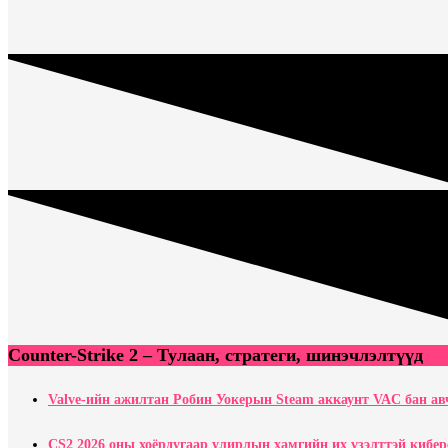
Counter-Strike 2 – Тулаан, стратеги, шинэчлэлтүүд
Valve-ийн ажилтан Робин Уокерын Steam аккаунт VAC бан ав
CS2 2026 оны хоёрдугаар улирлын хамгийн их үзэлттэй кибе