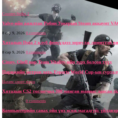
Counter-Strike 2
Valve-ийн ажилтан Робин Уокерын Steam аккаунт VA
8 сар 9, 2026
0 comments
Хятадын Dota 2 клуб фенүүддээ зориулж лимиттэй ви
8 сар 9, 2026
0 comments
Cinny, Chell нар Team Vitality-ийн зүрх болсон түүх
Парижийн метрон дахь Esports World Cup-ын сурталч
Цахим спорт мэдээ
Хятадын CS2 тоглогчид 300 мянган юаниас давсан sk
8 сар 8, 2026
0 comments
Компьютерийн санах ойн үнэ өсөж магадгүй: үйлдвэр