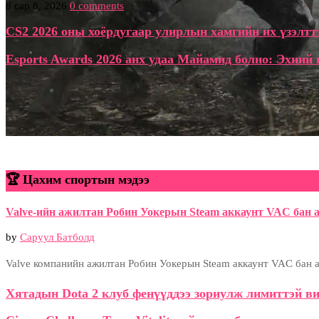
8 сар 8, 2026
0 comments
CS2 2026 оны хоёрдугаар улирлын хамгийн их үзэлтт
Esports Awards 2026 анх удаа Майамид болно: Эхний
🏆 Цахим спортын мэдээ
Valve-ийн ажилтан Робин Уокерын Steam аккаунт VAC бан а
by
Саруул Батболд
Valve компанийн ажилтан Робин Уокерын Steam аккаунт VAC бан ав
Хятадын Dota 2 клуб фенүүддээ зориулж лимиттэй ви