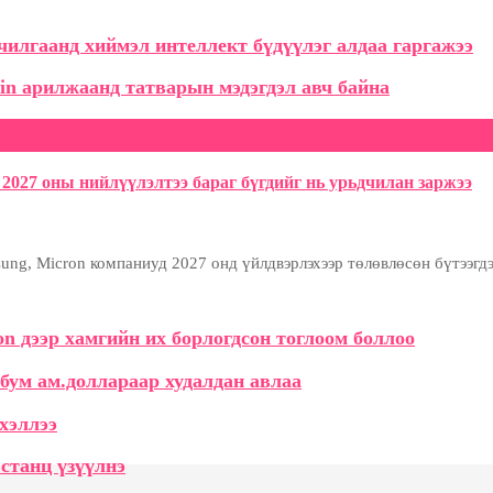
илгаанд хиймэл интеллект бүдүүлэг алдаа гаргажээ
in арилжаанд татварын мэдэгдэл авч байна
2027 оны нийлүүлэлтээ бараг бүгдийг нь урьдчилан заржээ
ng, Micron компаниуд 2027 онд үйлдвэрлэхээр төлөвлөсөн бүтээгдэх
tion дээр хамгийн их борлогдсон тоглоом боллоо
рбум ам.доллараар худалдан авлаа
хэллээ
станц үзүүлнэ