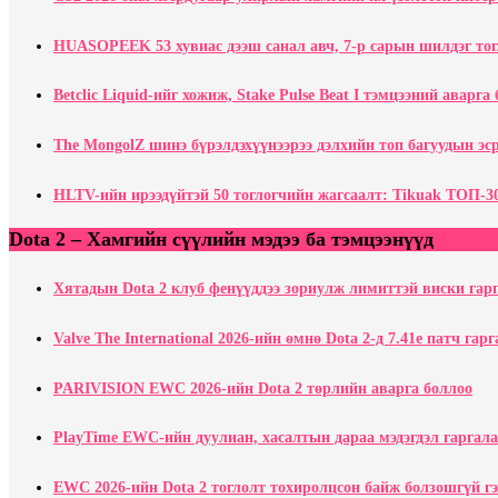
HUASOPEEK 53 хувиас дээш санал авч, 7-р сарын шилдэг тог
Betclic Liquid-ийг хожиж, Stake Pulse Beat I тэмцээний аварга
The MongolZ шинэ бүрэлдэхүүнээрээ дэлхийн топ багуудын эср
HLTV-ийн ирээдүйтэй 50 тоглогчийн жагсаалт: Tikuak ТОП-30
Dota 2 – Хамгийн сүүлийн мэдээ ба тэмцээнүүд
Хятадын Dota 2 клуб фенүүддээ зориулж лимиттэй виски гар
Valve The International 2026-ийн өмнө Dota 2-д 7.41e патч гар
PARIVISION EWC 2026-ийн Dota 2 төрлийн аварга боллоо
PlayTime EWC-ийн дуулиан, хасалтын дараа мэдэгдэл гаргала
EWC 2026-ийн Dota 2 тоглолт тохиролцсон байж болзошгүй г