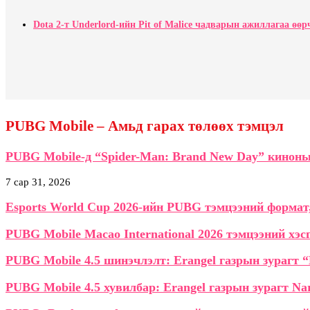
Dota 2-т Underlord-ийн Pit of Malice чадварын ажиллагаа өөр
PUBG Mobile – Амьд гарах төлөөх тэмцэл
PUBG Mobile-д “Spider-Man: Brand New Day” киноны
7 сар 31, 2026
Esports World Cup 2026-ийн PUBG тэмцээний формат,
PUBG Mobile Macao International 2026 тэмцээний хэс
PUBG Mobile 4.5 шинэчлэлт: Erangel газрын зурагт 
PUBG Mobile 4.5 хувилбар: Erangel газрын зурагт Na