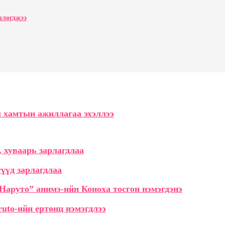
члөгджээ
 хамтын ажиллагаа эхэллээ
 хуваарь зарлагдлаа
гүүд зарлагдлаа
“Наруто” анимэ-ийн Коноха тосгон нэмэгдэнэ
ruto-ийн ертөнц нэмэгдлээ