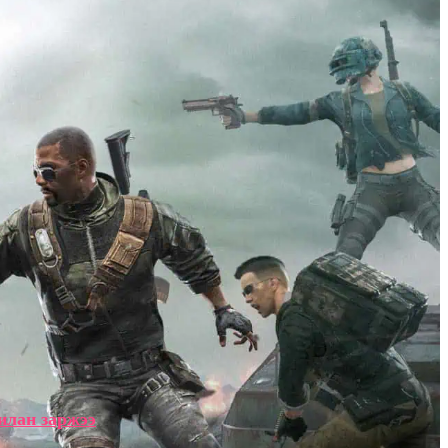
илан заржээ