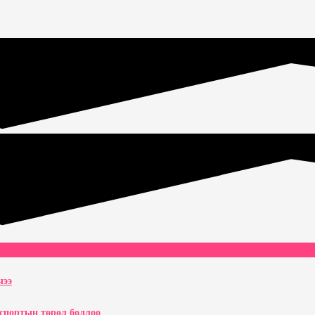
чээ
рспортын төрөл боллоо