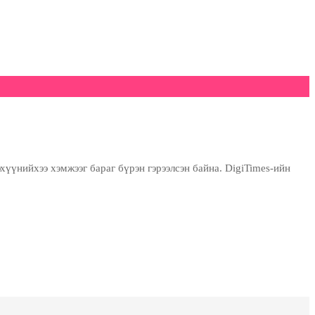
үүнийхээ хэмжээг бараг бүрэн гэрээлсэн байна. DigiTimes-ийн