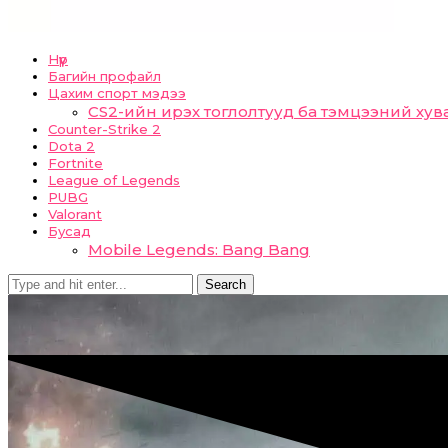
Нүүр
Багийн профайл
Цахим спорт мэдээ
CS2-ийн ирэх тоглолтууд ба тэмцээний хув
Counter-Strike 2
Dota 2
Fortnite
League of Legends
PUBG
Valorant
Бусад
Mobile Legends: Bang Bang
Search