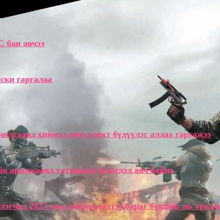
C бан авчээ
ски гаргалаа
илгаанд хиймэл интеллект бүдүүлэг алдаа гаргажээ
in арилжаанд татварын мэдэгдэл авч байна
лэгчид 2027 оны нийлүүлэлтээ бараг бүгдийг нь урьдч