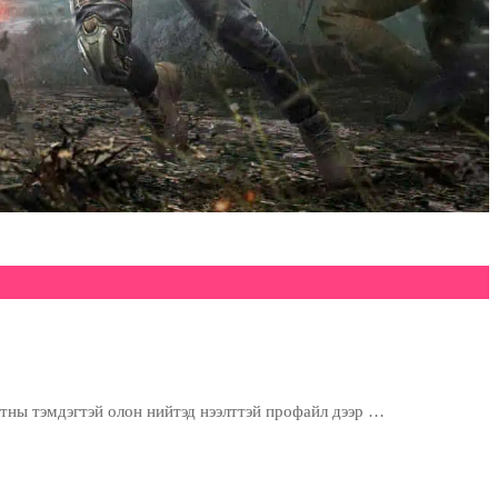
тны тэмдэгтэй олон нийтэд нээлттэй профайл дээр …