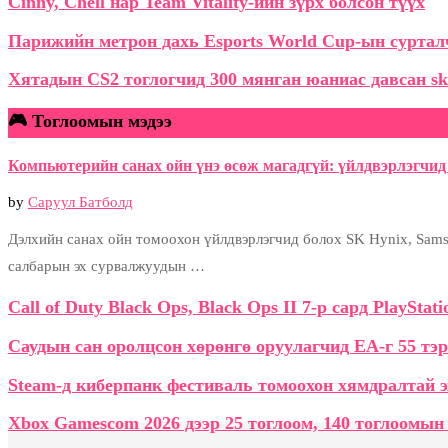
Cinny, Chell нар Team Vitality-ийн зүрх болсон түүх
Парижийн метрон дахь Esports World Cup-ын сурталч
Хятадын CS2 тоглогчид 300 мянган юаниас давсан sk
🎮 Тоглоомын мэдээ
Компьютерийн санах ойн үнэ өсөж магадгүй: үйлдвэрлэгчид 
by
Саруул Батболд
Дэлхийн санах ойн томоохон үйлдвэрлэгчид болох SK Hynix, Samsu
салбарын эх сурвалжуудын …
Call of Duty Black Ops, Black Ops II 7-р сард PlaySta
Саудын сан оролцсон хөрөнгө оруулагчид EA-г 55 тэ
Steam-д киберпанк фестиваль томоохон хямдралтай э
Xbox Gamescom 2026 дээр 25 тоглоом, 140 тоглоомын 