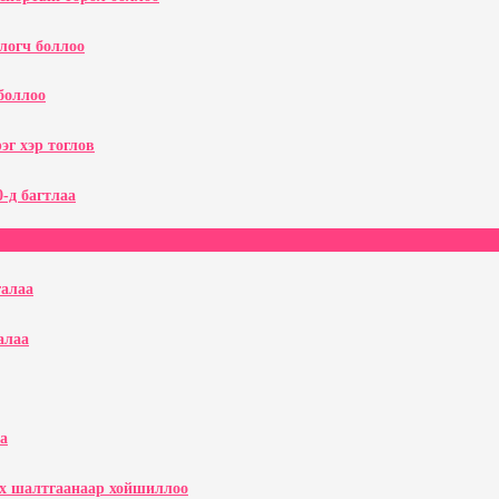
логч боллоо
 боллоо
эг хэр тоглов
-д багтлаа
галаа
галаа
а
эх шалтгаанаар хойшиллоо