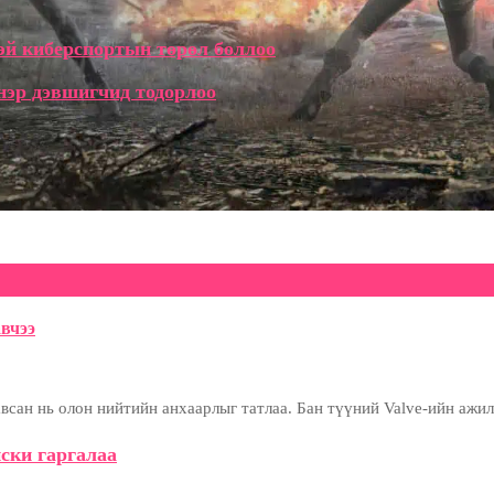
эй киберспортын төрөл боллоо
 нэр дэвшигчид тодорлоо
вчээ
сан нь олон нийтийн анхаарлыг татлаа. Бан түүний Valve-ийн ажил
ски гаргалаа