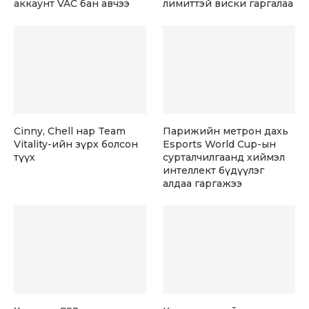
аккаунт VAC бан авчээ
лимиттэй виски гаргалаа
Cinny, Chell нар Team
Парижийн метрон дахь
Vitality-ийн зүрх болсон
Esports World Cup-ын
түүх
сурталчилгаанд хиймэл
интеллект бүдүүлэг
алдаа гаргажээ