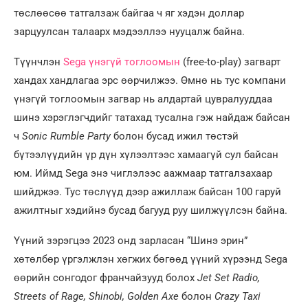
төслөөсөө татгалзаж байгаа ч яг хэдэн доллар
зарцуулсан талаарх мэдээллээ нууцалж байна.
Түүнчлэн
Sega үнэгүй тоглоомын
(free-to-play) загварт
хандах хандлагаа эрс өөрчилжээ. Өмнө нь тус компани
үнэгүй тоглоомын загвар нь алдартай цувралууддаа
шинэ хэрэглэгчдийг татахад тусална гэж найдаж байсан
ч
Sonic Rumble Party
болон бусад ижил төстэй
бүтээлүүдийн үр дүн хүлээлтээс хамаагүй сул байсан
юм. Иймд Sega энэ чиглэлээс аажмаар татгалзахаар
шийджээ. Тус төслүүд дээр ажиллаж байсан 100 гаруй
ажилтныг хэдийнэ бусад багууд руу шилжүүлсэн байна.
Үүний зэрэгцээ 2023 онд зарласан “Шинэ эрин”
хөтөлбөр үргэлжлэн хөгжих бөгөөд үүний хүрээнд Sega
өөрийн сонгодог франчайзууд болох
Jet Set Radio,
Streets of Rage, Shinobi, Golden Axe
болон
Crazy Taxi