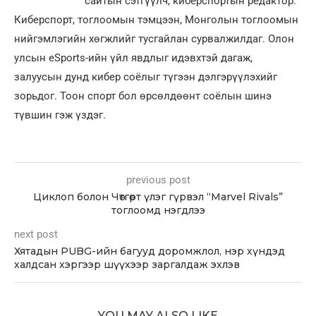
сайтын сэтгүүлч, киберспортын редактор.
Киберспорт, тоглоомын тэмцээн, Монголын тоглоомын
нийгэмлэгийн хөгжлийг тусгайлан сурвалжилдаг. Олон
улсын eSports-ийн үйл явдлыг идэвхтэй дагаж,
залуусын дунд кибер соёлыг түгээн дэлгэрүүлэхийг
зорьдог. Тоон спорт бол өрсөлдөөнт соёлын шинэ
түвшин гэж үздэг.
previous post
Циклоп болон Чөтгөрт үлэг гүрвэл “Marvel Rivals”
тоглоомд нэгдлээ
next post
Хятадын PUBG-ийн багууд доромжлол, нэр хүндэд
халдсан хэргээр шүүхээр заргалдаж эхлэв
YOU MAY ALSO LIKE