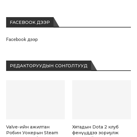
FACEBOOK ДЭЭР
Facebook дээр
РЕДАКТОРУУДЫН СОНГОЛТУУД
Valve-ийн ажилтан
Хятадын Dota 2 клуб
Робин Уокерын Steam
фенүүддээ зориулж