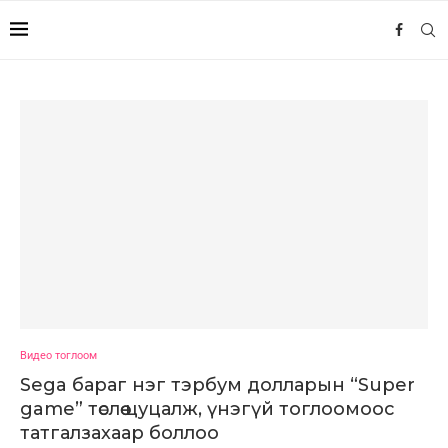
Видео тоглоом
Sega бараг нэг тэрбум долларын “Super
game” төслөө цуцалж, үнэгүй тоглоомоос
татгалзахаар боллоо