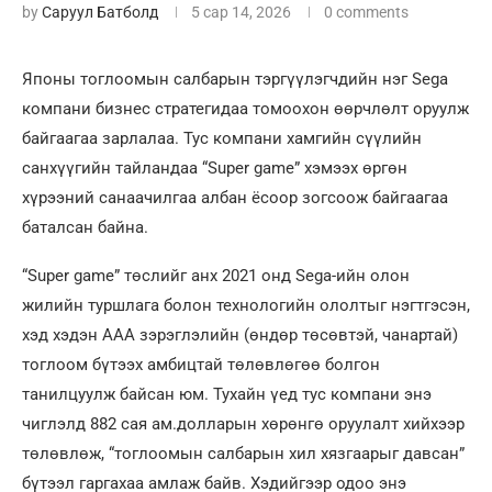
by
Саруул Батболд
5 сар 14, 2026
0 comments
Японы тоглоомын салбарын тэргүүлэгчдийн нэг Sega
компани бизнес стратегидаа томоохон өөрчлөлт оруулж
байгаагаа зарлалаа. Тус компани хамгийн сүүлийн
санхүүгийн тайландаа “Super game” хэмээх өргөн
хүрээний санаачилгаа албан ёсоор зогсоож байгаагаа
баталсан байна.
“Super game” төслийг анх 2021 онд Sega-ийн олон
жилийн туршлага болон технологийн ололтыг нэгтгэсэн,
хэд хэдэн AAA зэрэглэлийн (өндөр төсөвтэй, чанартай)
тоглоом бүтээх амбицтай төлөвлөгөө болгон
танилцуулж байсан юм. Тухайн үед тус компани энэ
чиглэлд 882 сая ам.долларын хөрөнгө оруулалт хийхээр
төлөвлөж, “тоглоомын салбарын хил хязгаарыг давсан”
бүтээл гаргахаа амлаж байв. Хэдийгээр одоо энэ