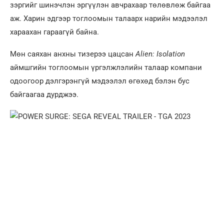
зэргийг шинэчлэн эргүүлэн авчрахаар төлөвлөж байгаа
аж. Харин эдгээр тоглоомын талаарх нарийн мэдээлэл
хараахан гараагүй байна.
Мөн саяхан анхны тизерээ цацсан
Alien: Isolation
аймшгийн тоглоомын үргэлжлэлийн талаар компани
одоогоор дэлгэрэнгүй мэдээлэл өгөхөд бэлэн бус
байгаагаа дурджээ.