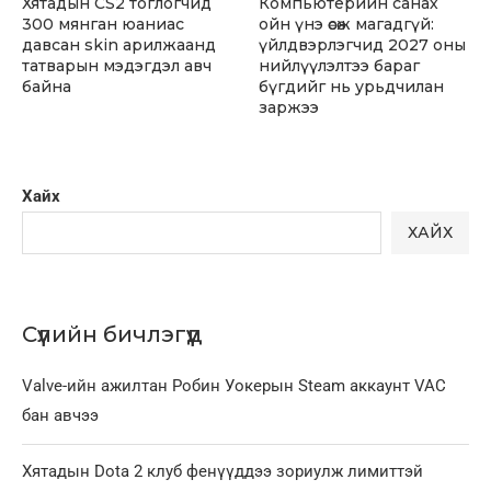
Хятадын CS2 тоглогчид
Компьютерийн санах
300 мянган юаниас
ойн үнэ өсөж магадгүй:
давсан skin арилжаанд
үйлдвэрлэгчид 2027 оны
татварын мэдэгдэл авч
нийлүүлэлтээ бараг
байна
бүгдийг нь урьдчилан
заржээ
Хайх
ХАЙХ
Сүүлийн бичлэгүүд
Valve-ийн ажилтан Робин Уокерын Steam аккаунт VAC
бан авчээ
Хятадын Dota 2 клуб фенүүддээ зориулж лимиттэй