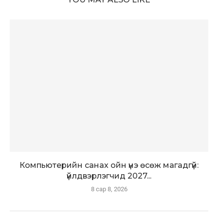
Компьютерийн санах ойн үнэ өсөж магадгүй:
үйлдвэрлэгчид 2027...
8 сар 8, 2026