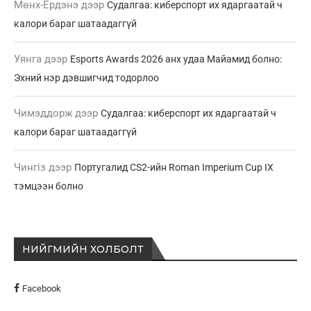
Мөнх-Ердэнэ
дээр
Судалгаа: киберспорт их ядаргаатай ч
калори бараг шатаадаггүй
Уянга
дээр
Esports Awards 2026 анх удаа Майамид болно:
Эхний нэр дэвшигчид тодорлоо
Чимэддорж
дээр
Судалгаа: киберспорт их ядаргаатай ч
калори бараг шатаадаггүй
Чингіз
дээр
Португалид CS2-ийн Roman Imperium Cup IX
тэмцээн болно
НИЙГМИЙН ХОЛБОЛТ
Facebook