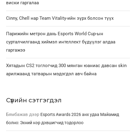
виски гаргалаа
Cinny, Chell нар Team Vitality-ийн зүрх болсон түүх
Парижийн метрон дахь Esports World Cup-ын
сурталчилгаанд хиймэл интеллект бүдүүлэг алдаа
гаргажээ
Хятадын CS2 тоглогчид 300 мянган юаниас давсан skin
арилжаанд татварын мэдэгдэл авч байна
Сүүлийн сэтгэгдэл
Бямбажав
дээр
Esports Awards 2026 анх удаа Майамид
болно: Эхний нэр дэвшигчид тодорлоо