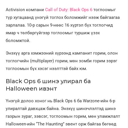
Activision компани
Call of Duty: Black Ops 6
тоглоомыг
түр хугацаанд үнэгүй тоглох боломжийг нээж байгаагаа
зарлалаа. 10-р сарын 9-нөөс 16 хүртэл бүх тоглогчид
ямар ч төлбөргүйгээр тоглоомыг туршиж үзэх
боломжтой.
Энэхүү арга хэмжээний хүрээнд кампанит горим, олон
тоглогчийн (multiplayer) горим, мөн зомби горим зэрэг
тоглоомын бүх хэсэг нээлттэй байх юм.
Black Ops 6 шинэ улирал ба
Halloween ивэнт
Үнэгүй долоо хоног нь Black Ops 6 ба Warzone-ийн 6-р
улиралтай давхцаж байна. Энэхүү шинэчлэлтэд шинэ
газрын зураг, зэвсэг, тоглоомын горим, мөн уламжлалт
Halloween-ийн “The Haunting” эвент орж байгаа бөгөөд