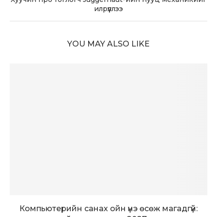
илрүүллээ
YOU MAY ALSO LIKE
Компьютерийн санах ойн үнэ өсөж магадгүй: