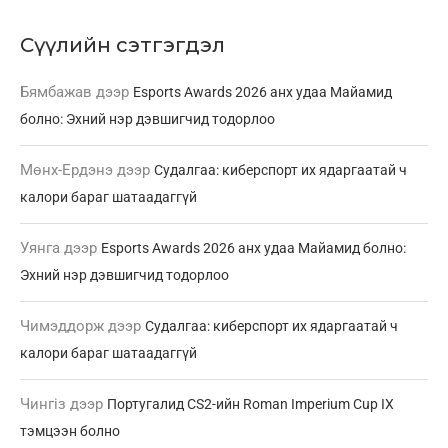
Сүүлийн сэтгэгдэл
Бямбажав
дээр
Esports Awards 2026 анх удаа Майамид
болно: Эхний нэр дэвшигчид тодорлоо
Мөнх-Ердэнэ
дээр
Судалгаа: киберспорт их ядаргаатай ч
калори бараг шатаадаггүй
Уянга
дээр
Esports Awards 2026 анх удаа Майамид болно:
Эхний нэр дэвшигчид тодорлоо
Чимэддорж
дээр
Судалгаа: киберспорт их ядаргаатай ч
калори бараг шатаадаггүй
Чингіз
дээр
Португалид CS2-ийн Roman Imperium Cup IX
тэмцээн болно