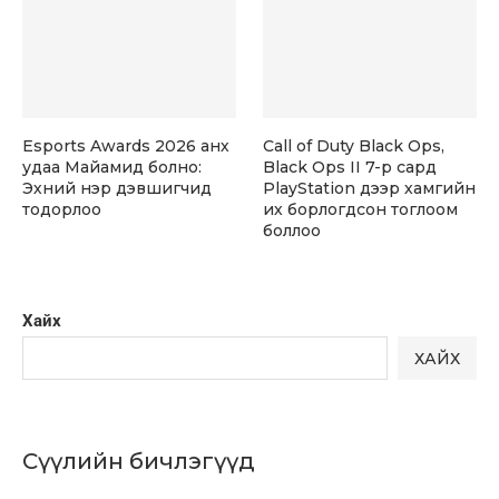
Esports Awards 2026 анх
Call of Duty Black Ops,
удаа Майамид болно:
Black Ops II 7-р сард
Эхний нэр дэвшигчид
PlayStation дээр хамгийн
тодорлоо
их борлогдсон тоглоом
боллоо
Хайх
ХАЙХ
Сүүлийн бичлэгүүд