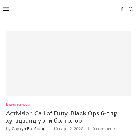
Видео тоглоом
Activision Call of Duty: Black Ops 6-г түр
хугацаанд үнэгүй болголоо
by
Саруул Батболд
10 сар 12, 2025
0 comments