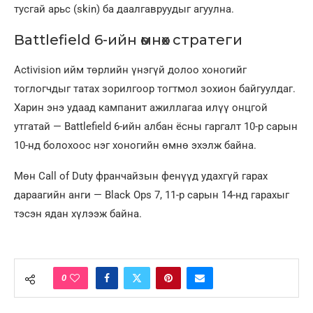
тусгай арьс (skin) ба даалгавруудыг агуулна.
Battlefield 6-ийн өмнөх стратеги
Activision ийм төрлийн үнэгүй долоо хоногийг
тоглогчдыг татах зорилгоор тогтмол зохион байгуулдаг.
Харин энэ удаад кампанит ажиллагаа илүү онцгой
утгатай — Battlefield 6-ийн албан ёсны гаргалт 10-р сарын
10-нд болохоос нэг хоногийн өмнө эхэлж байна.
Мөн Call of Duty франчайзын фенүүд удахгүй гарах
дараагийн анги — Black Ops 7, 11-р сарын 14-нд гарахыг
тэсэн ядан хүлээж байна.
0