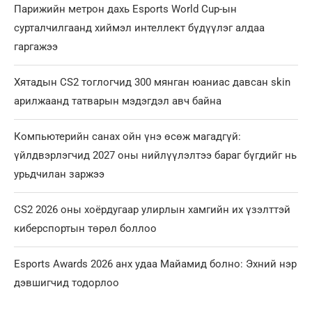
Парижийн метрон дахь Esports World Cup-ын
сурталчилгаанд хиймэл интеллект бүдүүлэг алдаа
гаргажээ
Хятадын CS2 тоглогчид 300 мянган юаниас давсан skin
арилжаанд татварын мэдэгдэл авч байна
Компьютерийн санах ойн үнэ өсөж магадгүй:
үйлдвэрлэгчид 2027 оны нийлүүлэлтээ бараг бүгдийг нь
урьдчилан заржээ
CS2 2026 оны хоёрдугаар улирлын хамгийн их үзэлттэй
киберспортын төрөл боллоо
Esports Awards 2026 анх удаа Майамид болно: Эхний нэр
дэвшигчид тодорлоо