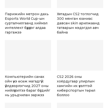
Парижийн метрон дахь
Хятадын CS2 тоглогчид
Esports World Cup-ын
300 мянган юаниас
сурталчилгаанд хиймэл
давсан skin арилжаанд
интеллект бүдүүлэг алдаа
татварын мэдэгдэл авч
гаргажээ
байна
Компьютерийн санах
CS2 2026 оны
ойн үнэ өсөж магадгүй:
хоёрдугаар улирлын
үйлдвэрлэгчид 2027 оны
хамгийн их үзэлттэй
нийлүүлэлтээ бараг бүгдийг
киберспортын төрөл
нь урьдчилан заржээ
боллоо