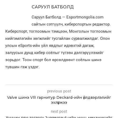
САРУУЛ БАТБОЛД
Саруул Батболд — Esportmongolia.com
сайтын сэтгүүлч, киберспортын редактор.
Киберспорт, тоглоомын тэмцээн, Монголын тоглоомын
нийгэмлэгийн хөгжлийг тусгайлан сурвалжилдаг. Олон
улсын eSports-ийн үйл явдлыг идэвхтэй дагаж,
залуусын дунд кибер соёлыг түгээн дэлгэрүүлэхийг
зорьдог. Тоон спорт бол өрсөлдөөнт соёлын шинэ
түвшин гэж үздэг.
previous post
Valve шинэ VR гарнитур Deckard-ийн үйлдвэрлэлийг
эхлүүлжээ
next post
Хуучин про тоглогч Juggernaut-ийн нууц механикийг