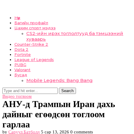
Нүүр
Багийн профайл
Цахим спорт мэдээ
CS2-ийн ирэх тоглолтууд ба тэмцээний
хуваарь
Counter-Strike 2
Dota 2
Fortnite
League of Legends
PUBG
Valorant
Бусад
Mobile Legends: Bang Bang
Search
Видео тоглоом
АНУ-д Трампын Иран дахь
дайныг егөөдсөн тоглоом
гарлаа
by
Саруул Батболд
5 сар 13, 2026
0 comments