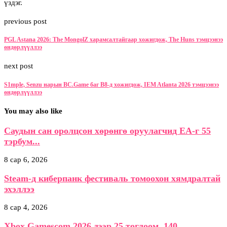
үздэг.
previous post
PGL Astana 2026: The MongolZ харамсалтайгаар хожигдож, The Huns тэмцээнээ
өндөрлүүллээ
next post
S1mple, Senzu нарын BC.Game баг B8-д хожигдож, IEM Atlanta 2026 тэмцээнээ
өндөрлүүллээ
You may also like
Саудын сан оролцсон хөрөнгө оруулагчид EA-г 55
тэрбум...
8 сар 6, 2026
Steam-д киберпанк фестиваль томоохон хямдралтай
эхэллээ
8 сар 4, 2026
Xbox Gamescom 2026 дээр 25 тоглоом, 140