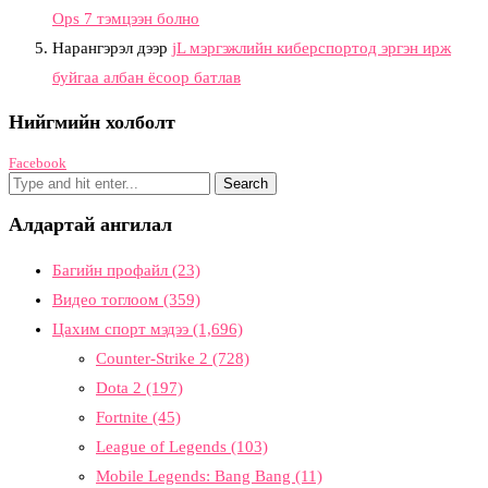
Ops 7 тэмцээн болно
Нарангэрэл
дээр
jL мэргэжлийн киберспортод эргэн ирж
буйгаа албан ёсоор батлав
Нийгмийн холболт
Facebook
Алдартай ангилал
Багийн профайл
(23)
Видео тоглоом
(359)
Цахим спорт мэдээ
(1,696)
Counter-Strike 2
(728)
Dota 2
(197)
Fortnite
(45)
League of Legends
(103)
Mobile Legends: Bang Bang
(11)