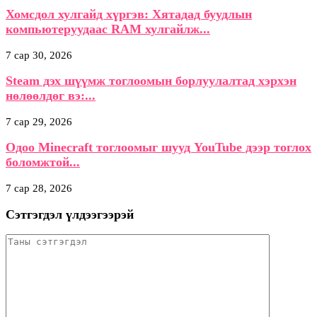
Хомсдол хулгайд хүргэв: Хятадад буудлын
компьютеруудаас RAM хулгайлж...
7 сар 30, 2026
Steam дэх шүүмж тоглоомын борлуулалтад хэрхэн
нөлөөлдөг вэ:...
7 сар 29, 2026
Одоо Minecraft тоглоомыг шууд YouTube дээр тоглох
боломжтой...
7 сар 28, 2026
Сэтгэгдэл үлдээгээрэй