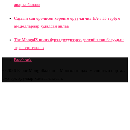
аварга боллоо
Саудын сан оролцсон хөрөнгө оруулагчид EA-г 55 тэрбум
ам.доллараар худалдан авлаа
The MongolZ шинэ бүрэлдэхүүнээрээ дэлхийн топ багуудын
эсрэг хэр тоглов
Facebook
© 2026 EsportMongolia.com – Монголын цахим спортын портал.
Бүх эрх хуулиар хамгаалагдсан.