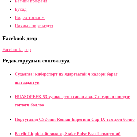
Багийн профайл
Бусад
Видео тоглоом
Цахим спорт мэдээ
Facebook дээр
Facebook дээр
Редакторуудын сонголтууд
Судалгаа: киберспорт их ядаргаатай ч калори бараг
шатаадаггүй
HUASOPEEK 53 хувиас дээш санал авч, 7-р сарын шилдэг
тоглогч боллоо
Португалид CS2-ийн Roman Imperium Cup IX тэмцээн болно
Betclic Liquid-ийг хожиж, Stake Pulse Beat I тэмцээний