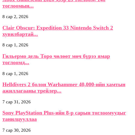
тоглоомын...
8 сар 2, 2026
Clair Obscur: Expedition 33 Nintendo Switch 2
хувилбартай...
8 сар 1, 2026
Гильермо дель Торо чөлөөт мөч бүрээ ямар
тоглоомд...
8 сар 1, 2026
Helldivers 2 болон Warhammer 40,000-ийн хамтын
ажиллагааны трейлер...
7 сар 31, 2026
Sony PlayStation Plus-ийн 8-р сарын тоглоомуудыг
танилцууллаа
7 сар 30, 2026