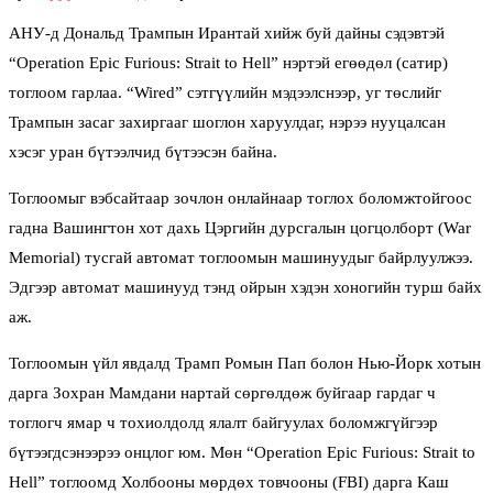
АНУ-д Дональд Трампын Ирантай хийж буй дайны сэдэвтэй
“Operation Epic Furious: Strait to Hell” нэртэй егөөдөл (сатир)
тоглоом гарлаа. “Wired” сэтгүүлийн мэдээлснээр, уг төслийг
Трампын засаг захиргааг шоглон харуулдаг, нэрээ нууцалсан
хэсэг уран бүтээлчид бүтээсэн байна.
Тоглоомыг вэбсайтаар зочлон онлайнаар тоглох боломжтойгоос
гадна Вашингтон хот дахь Цэргийн дурсгалын цогцолборт (War
Memorial) тусгай автомат тоглоомын машинуудыг байрлуулжээ.
Эдгээр автомат машинууд тэнд ойрын хэдэн хоногийн турш байх
аж.
Тоглоомын үйл явдалд Трамп Ромын Пап болон Нью-Йорк хотын
дарга Зохран Мамдани нартай сөргөлдөж буйгаар гардаг ч
тоглогч ямар ч тохиолдолд ялалт байгуулах боломжгүйгээр
бүтээгдсэнээрээ онцлог юм. Мөн “Operation Epic Furious: Strait to
Hell” тоглоомд Холбооны мөрдөх товчооны (FBI) дарга Каш