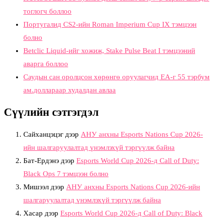
тоглогч боллоо
Португалид CS2-ийн Roman Imperium Cup IX тэмцээн
болно
Betclic Liquid-ийг хожиж, Stake Pulse Beat I тэмцээний
аварга боллоо
Саудын сан оролцсон хөрөнгө оруулагчид EA-г 55 тэрбум
ам.доллараар худалдан авлаа
Сүүлийн сэтгэгдэл
Сайханцэцэг
дээр
АНУ анхны Esports Nations Cup 2026-
ийн шалгаруулалтад үнэмлэхүй тэргүүлж байна
Бат-Ердэнэ
дээр
Esports World Cup 2026-д Call of Duty:
Black Ops 7 тэмцээн болно
Мишээл
дээр
АНУ анхны Esports Nations Cup 2026-ийн
шалгаруулалтад үнэмлэхүй тэргүүлж байна
Хасар
дээр
Esports World Cup 2026-д Call of Duty: Black