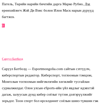
Патель, Төрийн нарийн бичгийн дарга Марко Рубио, Дэд
ерөнхийлөгч Жэй Ди Вэнс болон Илон Маск нарын дүрүүд
багтжээ.
0
Facebook
Twitter
Pinterest
Email
Саруул Батболд
Саруул Батболд — Esportmongolia.com сайтын сэтгүүлч,
киберспортын редактор. Киберспорт, тоглоомын тэмцээн,
Монголын тоглоомын нийгэмлэгийн хөгжлийг тусгайлан
сурвалжилдаг. Олон улсын eSports-ийн үйл явдлыг идэвхтэй
дагаж, залуусын дунд кибер соёлыг түгээн дэлгэрүүлэхийг
зорьдог. Тоон спорт бол өрсөлдөөнт соёлын шинэ түвшин гэж