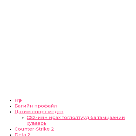
Нүүр
Багийн профайл
Цахим спорт мэдээ
CS2-ийн ирэх тоглолтууд ба тэмцээний
хуваарь
Counter-Strike 2
Dota 2