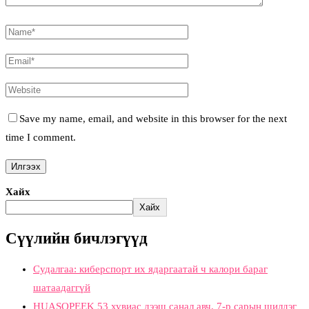
Save my name, email, and website in this browser for the next
time I comment.
Хайх
Хайх
Сүүлийн бичлэгүүд
Судалгаа: киберспорт их ядаргаатай ч калори бараг
шатаадаггүй
HUASOPEEK 53 хувиас дээш санал авч, 7-р сарын шилдэг