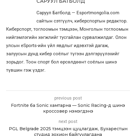
САРУУЛ БАТБОЛД
Саруул Батболд — Esportmongolia.com
сайтын сэтгүүлч, киберспортын редактор.
Киберспорт, тоглоомын тэмцээн, Монголын тоглоомын
нийгэмлэгийн хөгжлийг тусгайлан сурвалжилдаг. Олон
улсын eSports-ийн үйл явдлыг идэвхтэй дагаж,
залуусын дунд кибер соёлыг түгээн дэлгэрүүлэхийг
зорьдог. Тоон спорт бол өрсөлдөөнт соёлын шинэ
түвшин гэж үздэг.
previous post
Fortnite ба Sonic хамтарна — Sonic Racing-д шинэ
кроссовер нэмэгдэнэ
next post
PGL Belgrade 2025 тэмцээн цуцлагдаж, Бухарестын
студид зохион байгуулагдана