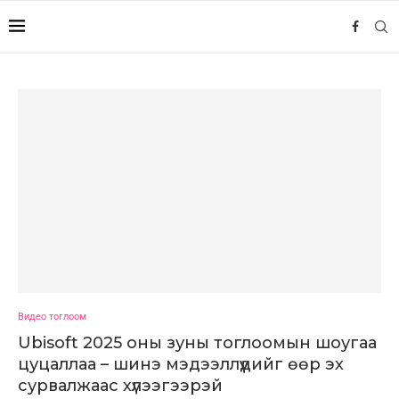
Видео тоглоом
Ubisoft 2025 оны зуны тоглоомын шоугаа
цуцаллаа – шинэ мэдээллүүдийг өөр эх
сурвалжаас хүлээгээрэй