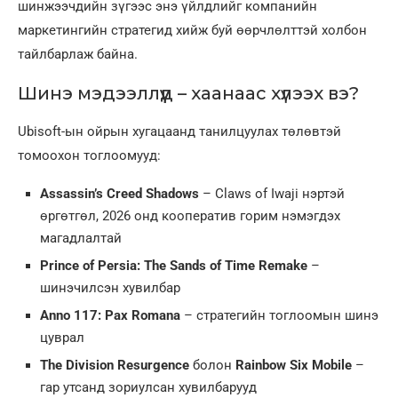
шинжээчдийн зүгээс энэ үйлдлийг компанийн
маркетингийн стратегид хийж буй өөрчлөлттэй холбон
тайлбарлаж байна.
Шинэ мэдээллүүд – хаанаас хүлээх вэ?
Ubisoft-ын ойрын хугацаанд танилцуулах төлөвтэй
томоохон тоглоомууд:
Assassin’s Creed Shadows
– Claws of Iwaji нэртэй
өргөтгөл, 2026 онд кооператив горим нэмэгдэх
магадлалтай
Prince of Persia: The Sands of Time Remake
–
шинэчилсэн хувилбар
Anno 117: Pax Romana
– стратегийн тоглоомын шинэ
цуврал
The Division Resurgence
болон
Rainbow Six Mobile
–
гар утсанд зориулсан хувилбарууд