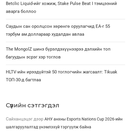
Betclic Liquid-ийг хожиж, Stake Pulse Beat I тэмцээний
аварга боллоо
Саудын сан оролцсон хөрөнгө оруулагчид EA-г 55
тэрбум ам.доллараар худалдан авлаа
The MongolZ шинэ бүрэлдэхүүнээрээ дэлхийн топ
багуудын эсрэг хэр тоглов
HLTV-ийн ирээдүйтэй 50 тоглогчийн жагсаалт: Tikuak
ТОП-30-д багтлаа
Сүүлийн сэтгэгдэл
Сайханцэцэг
дээр
АНУ анхны Esports Nations Cup 2026-ийн
шалгаруулалтад үнэмлэхүй тэргүүлж байна