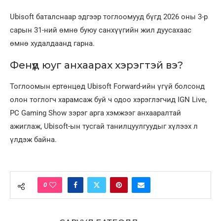
Ubisoft баталснаар эдгээр тоглоомууд бүгд 2026 оны 3-р
сарын 31-ний өмнө буюу санхүүгийн жил дуусахаас
өмнө худалдаанд гарна.
Фенүүд юуг анхаарах хэрэгтэй вэ?
Тоглоомын ертөнцөд Ubisoft Forward-ийн үгүй болсонд
олон тоглогч харамсаж буй ч одоо хэрэглэгчид IGN Live,
PC Gaming Show зэрэг арга хэмжээг анхааралтай
ажиглаж, Ubisoft-ын тусгай танилцуулгуудыг хүлээх л
үлдэж байна.
0