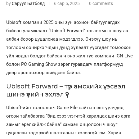
by
Саруул Батболд
6 сар 5, 2025
0 comments
Ubisoft компани 2025 оны зун зохион байгуулагдах
байсан уламжлалт “Ubisoft Forward” тоглоомын шоугаа
албан ёсоор цуцалснаа мэдэгдлээ. Энэхүү шоу нь
тоглоом сонирхогчдын дунд хүлээлт үүсгэдэг томоохон
үйл явдал болдог байсан ч энэ жил тус компани IGN Live
болон PC Gaming Show зэрэг гуравдагч платформууд
дээр оролцохоор шийдсэн байна.
Ubisoft Forward – түр амсхийх үү, эсвэл
шинэ үеийн эхлэл үү?
Ubisoft-ийн төлөөлөгч Game File сайтын сэтгүүлчдэд
өгсөн тайлбартаа “бид хэрэглэгчтэй харилцах шинэ арга
замыг эрэлхийлж байна” хэмээн онцолсон ч шоуг
цуцалсан тодорхой шалтгааныг хэлээгүй юм. Харин