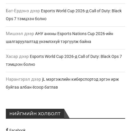
Бат-Ердэнэ
дээр
Esports World Cup 2026-д Call of Duty: Black
Ops 7 тэмцээн болно
Мишээл
дээр
АНУ анхны Esports Nations Cup 2026-ийн
шалгаруулалтад үнэмлэхүй тэргүүлж байна
Хасар
дээр
Esports World Cup 2026-д Call of Duty: Black Ops 7
тэмцээн болно
Нарангэрэл
дээр
jL мэргэжлийн киберспортод эргэн ирж
буйгаа албан ёсоор батлав
НИЙГМИЙН ХОЛБОЛТ
Facebook