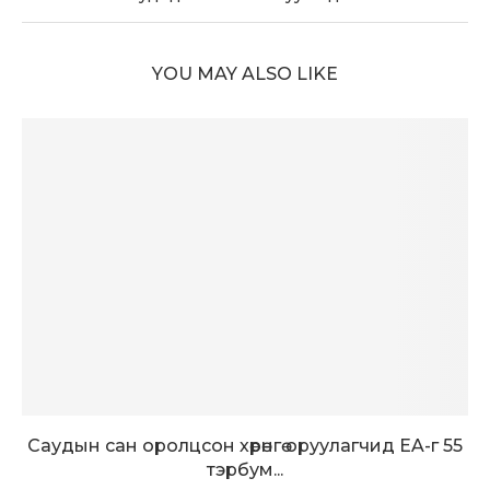
YOU MAY ALSO LIKE
Саудын сан оролцсон хөрөнгө оруулагчид EA-г 55
тэрбум...