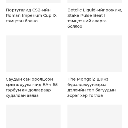
Португалид CS2-ийн
Betclic Liquid-ийг хожиж,
Roman Imperium Cup IX
Stake Pulse Beat I
тэмцээн болно
тэмцээний аварга
боллоо
Саудын сан оролцсон
The MongolZ шинэ
хөрөнгө оруулагчид EA-г 55
бүрэлдэхүүнээрээ
тэрбум ам.доллараар
дэлхийн топ багуудын
худалдан авлаа
эсрэг хэр тоглов