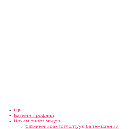
Нүүр
Багийн профайл
Цахим спорт мэдээ
CS2-ийн ирэх тоглолтууд ба тэмцээний