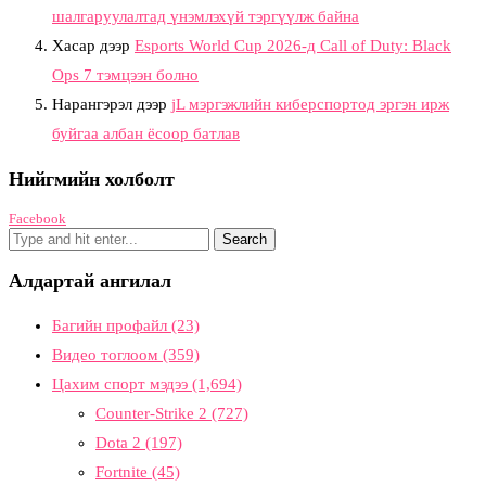
шалгаруулалтад үнэмлэхүй тэргүүлж байна
Хасар
дээр
Esports World Cup 2026-д Call of Duty: Black
Ops 7 тэмцээн болно
Нарангэрэл
дээр
jL мэргэжлийн киберспортод эргэн ирж
буйгаа албан ёсоор батлав
Нийгмийн холболт
Facebook
Алдартай ангилал
Багийн профайл
(23)
Видео тоглоом
(359)
Цахим спорт мэдээ
(1,694)
Counter-Strike 2
(727)
Dota 2
(197)
Fortnite
(45)