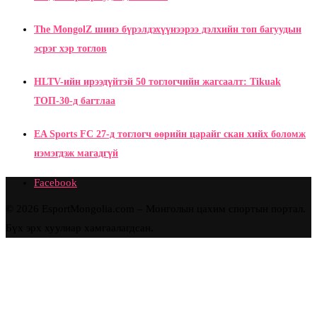
The MongolZ шинэ бүрэлдэхүүнээрээ дэлхийн топ багуудын
эсрэг хэр тоглов
HLTV-ийн ирээдүйтэй 50 тоглогчийн жагсаалт: Tikuak
ТОП-30-д багтлаа
EA Sports FC 27-д тоглогч өөрийн царайг скан хийх боломж
нэмэгдэж магадгүй
Facebook
© 2026 EsportMongolia.com – Монголын цахим спортын портал.
Бүх эрх хуулиар хамгаалагдсан.