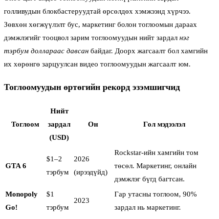
голливудын блокбастеруудтай өрсөлдөх хэмжээнд хүрчээ.
Зөвхөн хөгжүүлэлт бус, маркетинг болон тоглоомын дараах
дэмжлэгийг тооцвол зарим тоглоомуудын нийт зардал
нэг
тэрбум доллараас давсан
байдаг. Доорх жагсаалт бол хамгийн
их хөрөнгө зарцуулсан видео тоглоомуудын жагсаалт юм.
Тоглоомуудын өртөгийн рекорд эзэмшигчид
Нийт
Тоглоом
зардал
Он
Гол мэдээлэл
(USD)
Rockstar-ийн хамгийн том
$1–2
2026
GTA 6
төсөл. Маркетинг, онлайн
тэрбум
(ирээдүйд)
дэмжлэг бүгд багтсан.
Monopoly
$1
Гар утасны тоглоом, 90%
2023
Go!
тэрбум
зардал нь маркетинг.