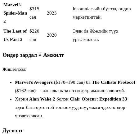
Marvel’s
$315
Insomniac-ийн бүтээл, өндөр
Spider-Man
2023
сая
маркетингтай.
2
The Last of
$220
Элли ба Жоелийн түүх
2020
Us Part 2
сая
үргэлжилсэн.
Өндөр зардал ≠ Амжилт
Жишээлбэл:
Marvel’s Avengers
($170–190 сая) ба
The Callisto Protocol
($162 сая) — аль аль нь зах зээл дээр амжилт олоогүй.
Харин
Alan Wake 2
болон
Clair Obscur: Expedition 33
зэрэг бага өртөгтэй тоглоомууд шүүмжлэгчдээс өндөр
үнэлгээ авсан.
Дүгнэлт