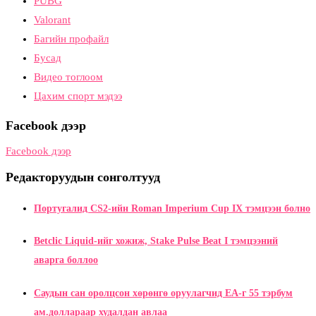
PUBG
Valorant
Багийн профайл
Бусад
Видео тоглоом
Цахим спорт мэдээ
Facebook дээр
Facebook дээр
Редакторуудын сонголтууд
Португалид CS2-ийн Roman Imperium Cup IX тэмцээн болно
Betclic Liquid-ийг хожиж, Stake Pulse Beat I тэмцээний
аварга боллоо
Саудын сан оролцсон хөрөнгө оруулагчид EA-г 55 тэрбум
ам.доллараар худалдан авлаа