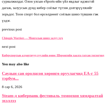
сурвалжилдаг. Олон улсын eSports-ийн үйл явдлыг идэвхтэй
дагаж, залуусын дунд кибер соёлыг түгээн дэлгэрүүлэхийг
зорьдог. Тоон спорт бол өрсөлдөөнт соёлын шинэ түвшин гэж
үздэг.
previous post
Chinggis Warriors — Монголын шинэ залуу хүч
next post
Киберспортын алдартнууд хуулийн өмнө: Шоронгийн хаалга татсан тоглогчид
You may also like
Саудын сан оролцсон хөрөнгө оруулагчид EA-г 55
тэрбум...
8 сар 6, 2026
Steam-д киберпанк фестиваль томоохон хямдралтай
эхэллээ