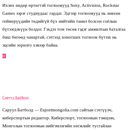
Ихэнх өндөр өртөгтэй тоглоомууд Sony, Activision, Rockstar
Games зэрэг студиудаас гардаг. Эдгээр тоглоомууд нь зөвхөн
геймерүүдийн төдийгүй бүх нийтийн танил болсон соёлын
бүтээгдэхүүн болдог. Гэхдээ том төсөв гэдэг амжилтын баталгаа
биш бөгөөд чанартай, сэтгэлд хоногших тоглоом бүтээх нь
эцсийн зорилго хэвээр байна.
0
Facebook
Twitter
Pinterest
Email
Саруул Батболд
Саруул Батболд — Esportmongolia.com сайтын сэтгүүлч,
киберспортын редактор. Киберспорт, тоглоомын тэмцээн,
Монголын тоглоомын нийгэмлэгийн хөгжлийг тусгайлан