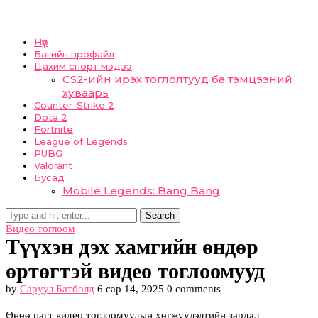
Нүүр
Багийн профайл
Цахим спорт мэдээ
CS2-ийн ирэх тоглолтууд ба тэмцээний
хуваарь
Counter-Strike 2
Dota 2
Fortnite
League of Legends
PUBG
Valorant
Бусад
Mobile Legends: Bang Bang
Search
Видео тоглоом
Түүхэн дэх хамгийн өндөр
өртөгтэй видео тоглоомууд
by
Саруул Батболд
6 сар 14, 2025
0 comments
Өнөө цагт видео тоглоомуудын хөгжүүлэлтийн зардал