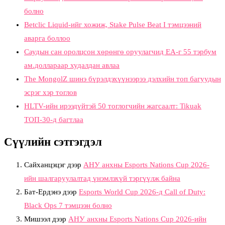
болно
Betclic Liquid-ийг хожиж, Stake Pulse Beat I тэмцээний
аварга боллоо
Саудын сан оролцсон хөрөнгө оруулагчид EA-г 55 тэрбум
ам.доллараар худалдан авлаа
The MongolZ шинэ бүрэлдэхүүнээрээ дэлхийн топ багуудын
эсрэг хэр тоглов
HLTV-ийн ирээдүйтэй 50 тоглогчийн жагсаалт: Tikuak
ТОП-30-д багтлаа
Сүүлийн сэтгэгдэл
Сайханцэцэг
дээр
АНУ анхны Esports Nations Cup 2026-
ийн шалгаруулалтад үнэмлэхүй тэргүүлж байна
Бат-Ердэнэ
дээр
Esports World Cup 2026-д Call of Duty:
Black Ops 7 тэмцээн болно
Мишээл
дээр
АНУ анхны Esports Nations Cup 2026-ийн