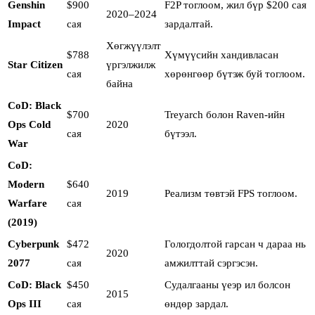
Genshin
$900
F2P тоглоом, жил бүр $200 сая
2020–2024
Impact
сая
зардалтай.
Хөгжүүлэлт
$788
Хүмүүсийн хандивласан
Star Citizen
үргэлжилж
сая
хөрөнгөөр бүтэж буй тоглоом.
байна
CoD: Black
$700
Treyarch болон Raven-ийн
Ops Cold
2020
сая
бүтээл.
War
CoD:
Modern
$640
2019
Реализм төвтэй FPS тоглоом.
Warfare
сая
(2019)
Cyberpunk
$472
Гологдолтой гарсан ч дараа нь
2020
2077
сая
амжилттай сэргэсэн.
CoD: Black
$450
Судалгааны үеэр ил болсон
2015
Ops III
сая
өндөр зардал.