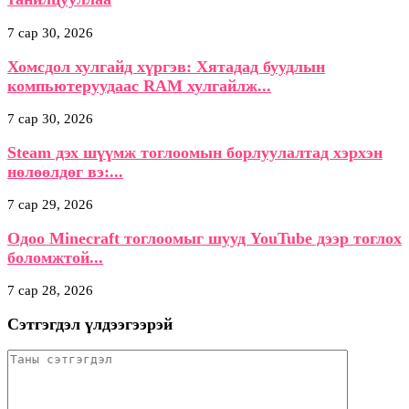
7 сар 30, 2026
Хомсдол хулгайд хүргэв: Хятадад буудлын
компьютеруудаас RAM хулгайлж...
7 сар 30, 2026
Steam дэх шүүмж тоглоомын борлуулалтад хэрхэн
нөлөөлдөг вэ:...
7 сар 29, 2026
Одоо Minecraft тоглоомыг шууд YouTube дээр тоглох
боломжтой...
7 сар 28, 2026
Сэтгэгдэл үлдээгээрэй