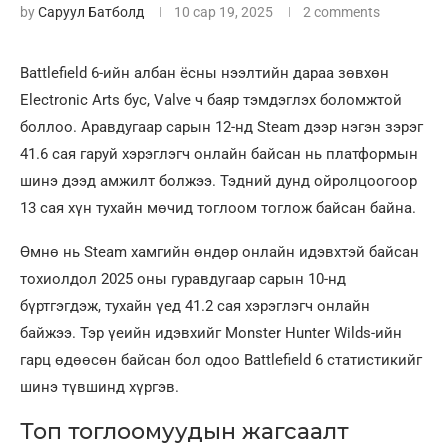
by
Саруул Батболд
10 сар 19, 2025
2 comments
Battlefield 6-ийн албан ёсны нээлтийн дараа зөвхөн
Electronic Arts бус, Valve ч баяр тэмдэглэх боломжтой
боллоо. Аравдугаар сарын 12-нд Steam дээр нэгэн зэрэг
41.6 сая гаруй хэрэглэгч онлайн байсан нь платформын
шинэ дээд амжилт болжээ. Тэдний дунд ойролцоогоор
13 сая хүн тухайн мөчид тоглоом тоглож байсан байна.
Өмнө нь Steam хамгийн өндөр онлайн идэвхтэй байсан
тохиолдол 2025 оны гуравдугаар сарын 10-нд
бүртгэгдэж, тухайн үед 41.2 сая хэрэглэгч онлайн
байжээ. Тэр үеийн идэвхийг Monster Hunter Wilds-ийн
гарц өдөөсөн байсан бол одоо Battlefield 6 статистикийг
шинэ түвшинд хүргэв.
Топ тоглоомуудын жагсаалт