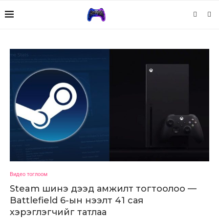
Видео тоглоом
Steam шинэ дээд амжилт тогтоолоо —
Battlefield 6-ын нээлт 41 сая
хэрэглэгчийг татлаа