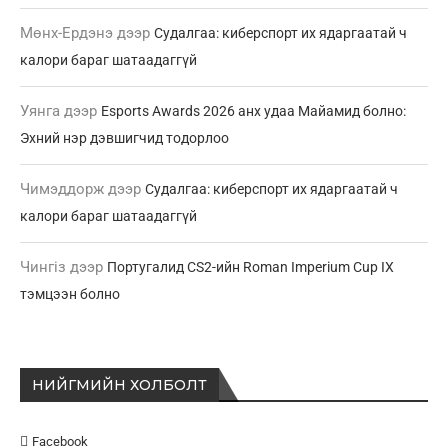
Мөнх-Ердэнэ
дээр
Судалгаа: киберспорт их ядаргаатай ч
калори бараг шатаадаггүй
Уянга
дээр
Esports Awards 2026 анх удаа Майамид болно:
Эхний нэр дэвшигчид тодорлоо
Чимэддорж
дээр
Судалгаа: киберспорт их ядаргаатай ч
калори бараг шатаадаггүй
Чингіз
дээр
Португалид CS2-ийн Roman Imperium Cup IX
тэмцээн болно
НИЙГМИЙН ХОЛБОЛТ
Facebook