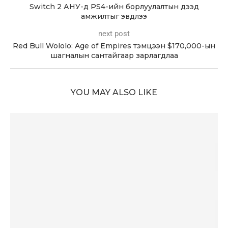
Switch 2 АНУ-д PS4-ийн борлуулалтын дээд
амжилтыг эвдлээ
next post
Red Bull Wololo: Age of Empires тэмцээн $170,000-ын
шагналын сантайгаар зарлагдлаа
YOU MAY ALSO LIKE