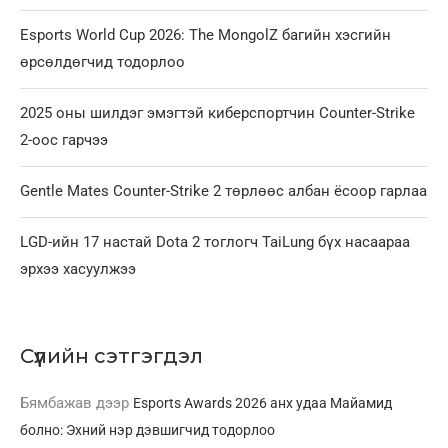
Esports World Cup 2026: The MongolZ багийн хэсгийн
өрсөлдөгчид тодорлоо
2025 оны шилдэг эмэгтэй киберспортчин Counter-Strike
2-оос гарчээ
Gentle Mates Counter-Strike 2 төрлөөс албан ёсоор гарлаа
LGD-ийн 17 настай Dota 2 тоглогч TaiLung бүх насаараа
эрхээ хасуулжээ
Сүүлийн сэтгэгдэл
Бямбажав
дээр
Esports Awards 2026 анх удаа Майамид
болно: Эхний нэр дэвшигчид тодорлоо