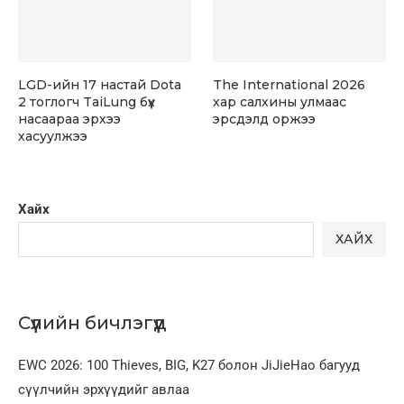
LGD-ийн 17 настай Dota
The International 2026
2 тоглогч TaiLung бүх
хар салхины улмаас
насаараа эрхээ
эрсдэлд оржээ
хасуулжээ
Хайх
ХАЙХ
Сүүлийн бичлэгүүд
EWC 2026: 100 Thieves, BIG, K27 болон JiJieHao багууд
сүүлчийн эрхүүдийг авлаа