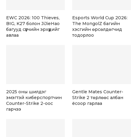
EWC 2026: 100 Thieves,
Esports World Cup 2026:
BIG, K27 болон JiJieHao
The MongolZ багийн
багууд сүүлчийн эрхүүдийг
хэсгийн өрсөлдөгчид
авлаа
тодорлоо
2025 оны шилдэг
Gentle Mates Counter-
эмэгтэй киберспортчин
Strike 2 төрлөөс албан
Counter-Strike 2-оос
ёсоор гарлаа
гарчээ