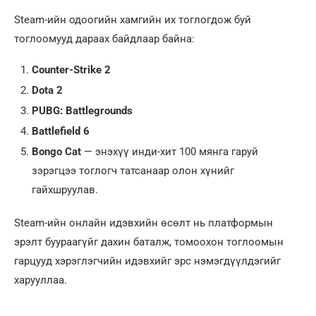
Steam-ийн одоогийн хамгийн их тоглогдож буй
тоглоомууд дараах байдлаар байна:
Counter-Strike 2
Dota 2
PUBG: Battlegrounds
Battlefield 6
Bongo Cat
— энэхүү инди-хит 100 мянга гаруй
зэрэгцээ тоглогч татсанаар олон хүнийг
гайхшруулав.
Steam-ийн онлайн идэвхийн өсөлт нь платформын
эрэлт буураагүйг дахин баталж, томоохон тоглоомын
гарцууд хэрэглэгчийн идэвхийг эрс нэмэгдүүлдэгийг
харууллаа.