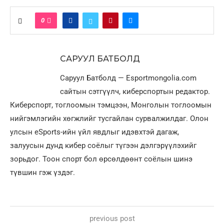
0
САРУУЛ БАТБОЛД
Саруул Батболд — Esportmongolia.com
сайтын сэтгүүлч, киберспортын редактор.
Киберспорт, тоглоомын тэмцээн, Монголын тоглоомын
нийгэмлэгийн хөгжлийг тусгайлан сурвалжилдаг. Олон
улсын eSports-ийн үйл явдлыг идэвхтэй дагаж,
залуусын дунд кибер соёлыг түгээн дэлгэрүүлэхийг
зорьдог. Тоон спорт бол өрсөлдөөнт соёлын шинэ
түвшин гэж үздэг.
previous post