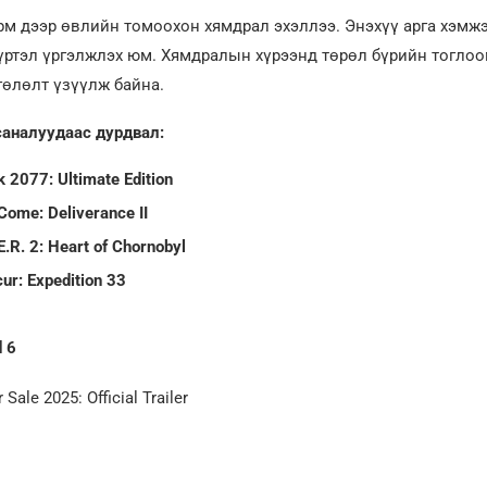
м дээр өвлийн томоохон хямдрал эхэллээ. Энэхүү арга хэмжээ
хүртэл үргэлжлэх юм. Хямдралын хүрээнд төрөл бүрийн тогло
өлөлт үзүүлж байна.
аналуудаас дурдвал:
 2077: Ultimate Edition
ome: Deliverance II
E.R. 2: Heart of Chornobyl
cur: Expedition 33
d 6