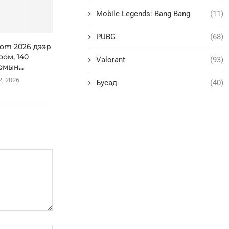
Mobile Legends: Bang Bang
(11)
PUBG
(68)
om 2026 дээр
оом, 140
Valorant
(93)
омын...
2, 2026
Бусад
(40)