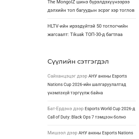
The MongolZ шинэ бүрэлдэхүүнээрээ
дэлхийн топ багуудын эсрэг хэр тоглов
HLTV-ийн ирээдүйтэй 50 тоглогчийн
жагсаалт: Tikuak ТОП-30-д багтлаа
Сүүлийн сэтгэгдэл
Сайханцэцэг
дээр
АНУ анхны Esports
Nations Cup 2026-ийн шалгаруулалтад
үнэмлэхүй тэргүүлж байна
Бат-Ердэнэ
дээр
Esports World Cup 2026-д
Call of Duty: Black Ops 7 тэмцээн болно
Мишээл
дээр
АНУ анхны Esports Nations