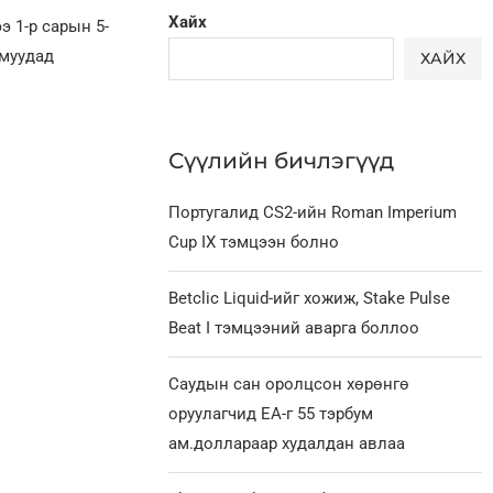
Хайх
 1-р сарын 5-
омуудад
ХАЙХ
Сүүлийн бичлэгүүд
Португалид CS2-ийн Roman Imperium
Cup IX тэмцээн болно
Betclic Liquid-ийг хожиж, Stake Pulse
Beat I тэмцээний аварга боллоо
Саудын сан оролцсон хөрөнгө
оруулагчид EA-г 55 тэрбум
ам.доллараар худалдан авлаа