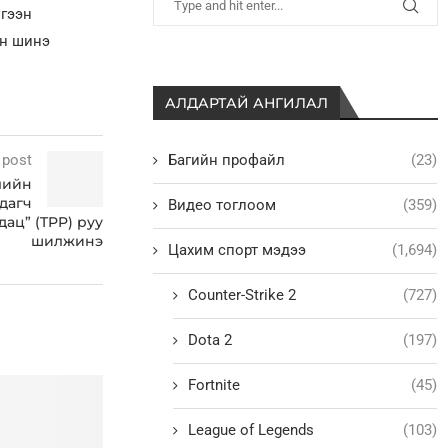
үгээн
ын шинэ
АЛДАРТАЙ АНГИЛАЛ
Багийн профайл
(23)
 post
лийн
вдагч
Видео тоглоом
(359)
дац” (TPP) руу
шилжинэ
Цахим спорт мэдээ
(1,694)
Counter-Strike 2
(727)
Dota 2
(197)
Fortnite
(45)
League of Legends
(103)