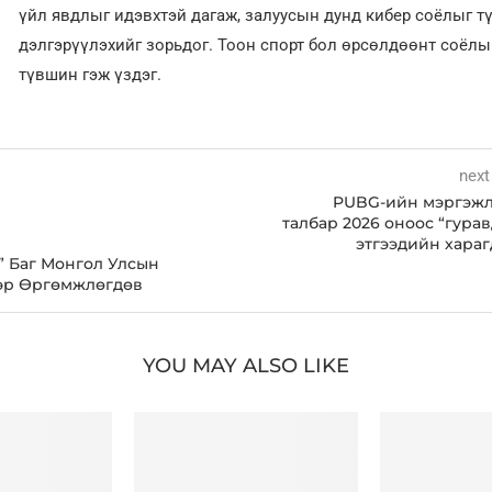
үйл явдлыг идэвхтэй дагаж, залуусын дунд кибер соёлыг т
дэлгэрүүлэхийг зорьдог. Тоон спорт бол өрсөлдөөнт соёл
түвшин гэж үздэг.
next
PUBG-ийн мэргэж
талбар 2026 оноос “гура
этгээдийн хараг
” Баг Монгол Улсын
эр Өргөмжлөгдөв
YOU MAY ALSO LIKE