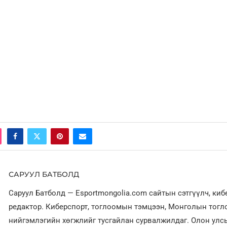
САРУУЛ БАТБОЛД
Саруул Батболд — Esportmongolia.com сайтын сэтгүүлч, ки
редактор. Киберспорт, тоглоомын тэмцээн, Монголын тог
нийгэмлэгийн хөгжлийг тусгайлан сурвалжилдаг. Олон улсы