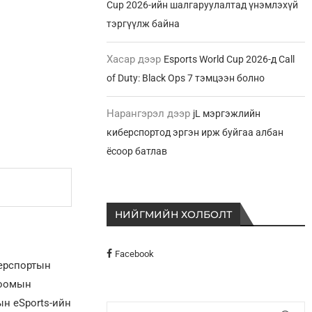
Cup 2026-ийн шалгаруулалтад үнэмлэхүй
тэргүүлж байна
Хасар
дээр
Esports World Cup 2026-д Call
of Duty: Black Ops 7 тэмцээн болно
Нарангэрэл
дээр
jL мэргэжлийн
киберспортод эргэн ирж буйгаа албан
ёсоор батлав
НИЙГМИЙН ХОЛБОЛТ
Facebook
берспортын
лоомын
н eSports-ийн