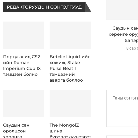
РЕДАКТОРУУДЫН СОНГОЛТУУД
Саудын са
хөрөнгө ору
55 тэр
8 сар 
Португалид CS2-
Betclic Liquid-ийг
ийн Roman
хожиж, Stake
Imperium Cup IX
Pulse Beat I
тэмцээн болно
тэмцээний
аварга боллоо
Саудын сан
The MongolZ
оролцсон
шинэ
хөрөнгө
бүрэлдэхүүнээрээ