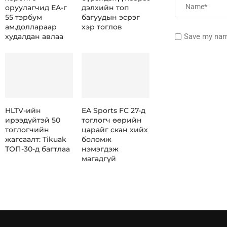
оруулагчид EA-г
дэлхийн топ
55 тэрбум
багуудын эсрэг
ам.доллараар
хэр тоглов
Save my name
худалдан авлаа
HLTV-ийн
EA Sports FC 27-д
ирээдүйтэй 50
тоглогч өөрийн
тоглогчийн
царайг скан хийх
жагсаалт: Tikuak
боломж
ТОП-30-д багтлаа
нэмэгдэж
магадгүй