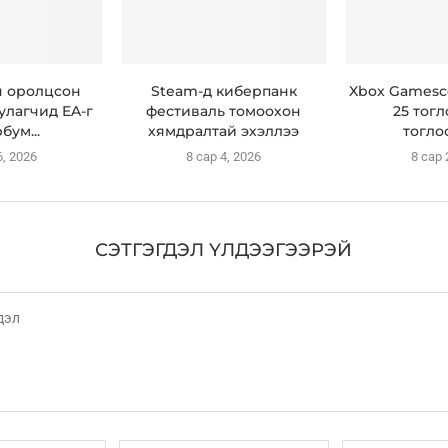
н оролцсон
Steam-д киберпанк
Xbox Gamesc
улагчид EA-г
фестиваль томоохон
25 тогл
бум...
хямдралтай эхэллээ
тогло
6, 2026
8 сар 4, 2026
8 сар 
СЭТГЭГДЭЛ ҮЛДЭЭГЭЭРЭЙ