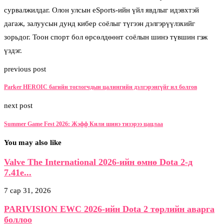
сурвалжилдаг. Олон улсын eSports-ийн үйл явдлыг идэвхтэй
дагаж, залуусын дунд кибер соёлыг түгээн дэлгэрүүлэхийг
зорьдог. Тоон спорт бол өрсөлдөөнт соёлын шинэ түвшин гэж
үздэг.
previous post
Parker HEROIC багийн тоглогчдын цалингийн дэлгэрэнгүйг ил болгов
next post
Summer Game Fest 2026: Жэфф Кили шинэ тизэрээ цацлаа
You may also like
Valve The International 2026-ийн өмнө Dota 2-д
7.41e...
7 сар 31, 2026
PARIVISION EWC 2026-ийн Dota 2 төрлийн аварга
боллоо