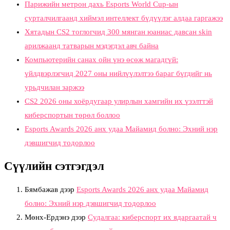
Парижийн метрон дахь Esports World Cup-ын
сурталчилгаанд хиймэл интеллект бүдүүлэг алдаа гаргажээ
Хятадын CS2 тоглогчид 300 мянган юаниас давсан skin
арилжаанд татварын мэдэгдэл авч байна
Компьютерийн санах ойн үнэ өсөж магадгүй:
үйлдвэрлэгчид 2027 оны нийлүүлэлтээ бараг бүгдийг нь
урьдчилан заржээ
CS2 2026 оны хоёрдугаар улирлын хамгийн их үзэлттэй
киберспортын төрөл боллоо
Esports Awards 2026 анх удаа Майамид болно: Эхний нэр
дэвшигчид тодорлоо
Сүүлийн сэтгэгдэл
Бямбажав
дээр
Esports Awards 2026 анх удаа Майамид
болно: Эхний нэр дэвшигчид тодорлоо
Мөнх-Ердэнэ
дээр
Судалгаа: киберспорт их ядаргаатай ч