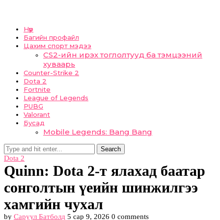
Нүүр
Багийн профайл
Цахим спорт мэдээ
CS2-ийн ирэх тоглолтууд ба тэмцээний
хуваарь
Counter-Strike 2
Dota 2
Fortnite
League of Legends
PUBG
Valorant
Бусад
Mobile Legends: Bang Bang
Search
Dota 2
Quinn: Dota 2-т ялахад баатар
сонголтын үеийн шинжилгээ
хамгийн чухал
by
Саруул Батболд
5 сар 9, 2026
0 comments