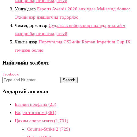
калори бараг шатаадаггүй
Уянга
дээр
Esports Awards 2026 анх удаа Майамид болно:
Эхний нэр дэвшигчид тодорлоо
Чимэддорж
дээр
Судалгаа: киберспорт их ядаргаатай ч
калори бараг шатаадаггүй
Чингіз
дээр
Португалид CS2-ийн Roman Imperium Cup IX
тэмцээн болно
Нийгмийн холболт
Facebook
Алдартай ангилал
Багийн профайл
(23)
Видео тоглоом
(361)
Цахим спорт мэдээ
(1,701)
Counter-Strike 2
(729)