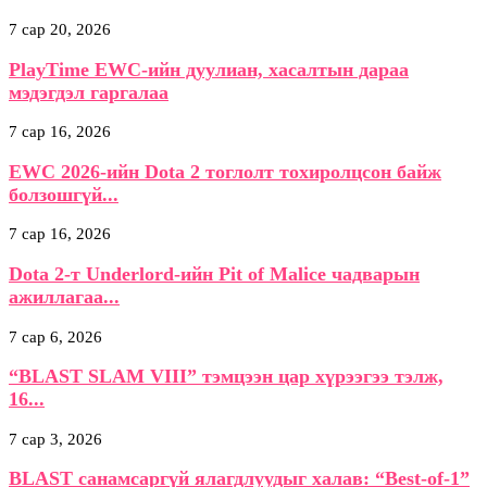
7 сар 20, 2026
PlayTime EWC-ийн дуулиан, хасалтын дараа
мэдэгдэл гаргалаа
7 сар 16, 2026
EWC 2026-ийн Dota 2 тоглолт тохиролцсон байж
болзошгүй...
7 сар 16, 2026
Dota 2-т Underlord-ийн Pit of Malice чадварын
ажиллагаа...
7 сар 6, 2026
“BLAST SLAM VIII” тэмцээн цар хүрээгээ тэлж,
16...
7 сар 3, 2026
BLAST санамсаргүй ялагдлуудыг халав: “Best-of-1”