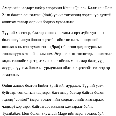
Америкийн алдарт кибер спортчин Квин «Quinn» Каллахан Dota
2-ын баатар сонголтын (draft) үеийг тоглогчид хэрхэн үр дүнтэй
ашиглах талаар өөрийн бодлоо хуваалцлаа.
Түүний хэлснээр, баатар сонгох шатанд л ирээдүйн тулааны
болзошгүй аюул болон эсрэг багийн тоглолтын онцлогийг
шинжлэх нь нэн чухал гэнэ. «Драфт бол зөв дадал зуршлыг
төлөвшүүлэх эхний алхам юм. Эсрэг талын тоглогчдын шилжилт
хөдөлгөөнийг хэр зэрэг хянах ёстойгоо, мөн ямар баатрууд
асуудал үүсгэж болохыг урьдчилан ойлгох хэрэгтэй» гэж тэрээр
тэмдэглэв.
Quinn жишээ болгон Ember Spirit-ийг дурджээ. Түүний үзэж
буйгаар, тоглолтын явц эсрэг багт ямар баатар байгаа болон
тэдэнд “control” (эсрэг тоглогчийн хөдөлгөөнийг хязгаарлах
чадвар) хэр зэрэг байгаагаас ихээхэн хамаардаг байна.
Тухайлбал, Lion болон Skywrath Mage-ийн эсрэг тоглож буй