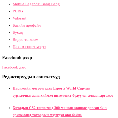
Mobile Legends: Bang Bang
PUBG
Valorant
Багийн профайл
Бусад
Видео тоглоом
Цахим спорт мэдээ
Facebook дээр
Facebook дээр
Редакторуудын сонголтууд
Парижийн метрон дахь Esports World Cup-ын
сурталчилгаанд хиймэл интеллект бүдүүлэг алдаа гаргажээ
Хятадын CS2 тоглогчид 300 мянган юаниас давсан skin
арилжаанд татварын мэдэгдэл авч байна