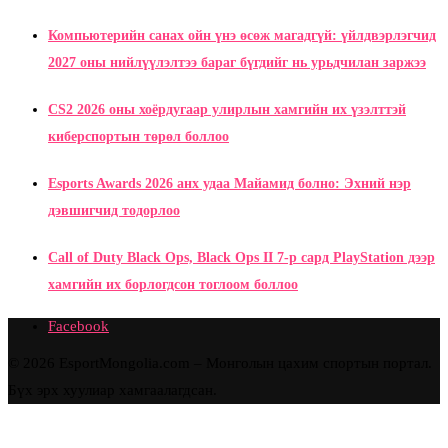
Компьютерийн санах ойн үнэ өсөж магадгүй: үйлдвэрлэгчид
2027 оны нийлүүлэлтээ бараг бүгдийг нь урьдчилан заржээ
CS2 2026 оны хоёрдугаар улирлын хамгийн их үзэлттэй
киберспортын төрөл боллоо
Esports Awards 2026 анх удаа Майамид болно: Эхний нэр
дэвшигчид тодорлоо
Call of Duty Black Ops, Black Ops II 7-р сард PlayStation дээр
хамгийн их борлогдсон тоглоом боллоо
Facebook
© 2026 EsportMongolia.com – Монголын цахим спортын портал.
Бүх эрх хуулиар хамгаалагдсан.