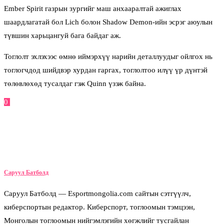
Ember Spirit газрын зургийг маш анхааралтай ажиглах
шаардлагатай бол Lich болон Shadow Demon-ийн эсрэг аюулын
түвшин харьцангуй бага байдаг аж.
Тоглолт эхлэхээс өмнө иймэрхүү нарийн деталлуудыг ойлгох нь
тоглогчдод шийдвэр хурдан гаргах, тоглолтоо илүү үр дүнтэй
төлөвлөхөд тусалдаг гэж Quinn үзэж байна.
0
Facebook
Twitter
Pinterest
Email
Саруул Батболд
Саруул Батболд — Esportmongolia.com сайтын сэтгүүлч,
киберспортын редактор. Киберспорт, тоглоомын тэмцээн,
Монголын тоглоомын нийгэмлэгийн хөгжлийг тусгайлан