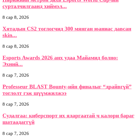
сурталчилгаанд хиймэл...
8 сар 8, 2026
Хятадын CS2 тоглогчид 300 мянган юаниас давсан
skin...
8 сар 8, 2026
Esports Awards 2026 анх удаа Майамид болно:
Эхний...
8 сар 7, 2026
Professeur BLAST Bounty-ийн финалыг “драйвгүй”
тоглолт гэж шүүмжилжээ
8 сар 7, 2026
Судалгаа: киберспорт их ядаргаатай ч калори бараг
шатаадаггүй
8 сар 7, 2026