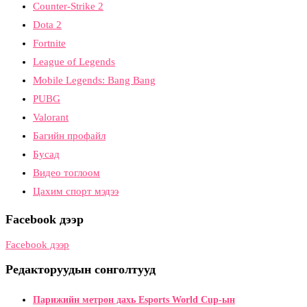
Counter-Strike 2
Dota 2
Fortnite
League of Legends
Mobile Legends: Bang Bang
PUBG
Valorant
Багийн профайл
Бусад
Видео тоглоом
Цахим спорт мэдээ
Facebook дээр
Facebook дээр
Редакторуудын сонголтууд
Парижийн метрон дахь Esports World Cup-ын