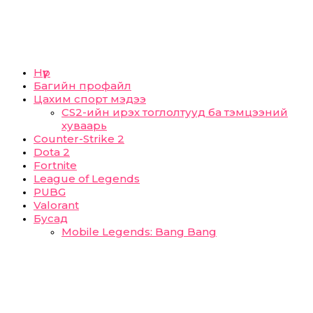
Нүүр
Багийн профайл
Цахим спорт мэдээ
CS2-ийн ирэх тоглолтууд ба тэмцээний
хуваарь
Counter-Strike 2
Dota 2
Fortnite
League of Legends
PUBG
Valorant
Бусад
Mobile Legends: Bang Bang