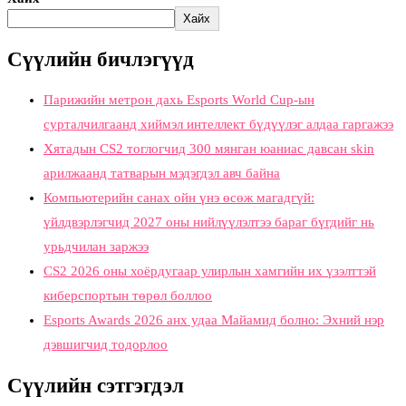
Хайх
Сүүлийн бичлэгүүд
Парижийн метрон дахь Esports World Cup-ын
сурталчилгаанд хиймэл интеллект бүдүүлэг алдаа гаргажээ
Хятадын CS2 тоглогчид 300 мянган юаниас давсан skin
арилжаанд татварын мэдэгдэл авч байна
Компьютерийн санах ойн үнэ өсөж магадгүй:
үйлдвэрлэгчид 2027 оны нийлүүлэлтээ бараг бүгдийг нь
урьдчилан заржээ
CS2 2026 оны хоёрдугаар улирлын хамгийн их үзэлттэй
киберспортын төрөл боллоо
Esports Awards 2026 анх удаа Майамид болно: Эхний нэр
дэвшигчид тодорлоо
Сүүлийн сэтгэгдэл