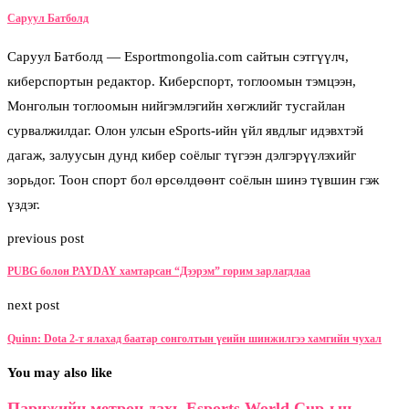
Саруул Батболд
Саруул Батболд — Esportmongolia.com сайтын сэтгүүлч,
киберспортын редактор. Киберспорт, тоглоомын тэмцээн,
Монголын тоглоомын нийгэмлэгийн хөгжлийг тусгайлан
сурвалжилдаг. Олон улсын eSports-ийн үйл явдлыг идэвхтэй
дагаж, залуусын дунд кибер соёлыг түгээн дэлгэрүүлэхийг
зорьдог. Тоон спорт бол өрсөлдөөнт соёлын шинэ түвшин гэж
үздэг.
previous post
PUBG болон PAYDAY хамтарсан “Дээрэм” горим зарлагдлаа
next post
Quinn: Dota 2-т ялахад баатар сонголтын үеийн шинжилгээ хамгийн чухал
You may also like
Парижийн метрон дахь Esports World Cup-ын