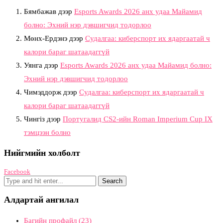
Бямбажав
дээр
Esports Awards 2026 анх удаа Майамид
болно: Эхний нэр дэвшигчид тодорлоо
Мөнх-Ердэнэ
дээр
Судалгаа: киберспорт их ядаргаатай ч
калори бараг шатаадаггүй
Уянга
дээр
Esports Awards 2026 анх удаа Майамид болно:
Эхний нэр дэвшигчид тодорлоо
Чимэддорж
дээр
Судалгаа: киберспорт их ядаргаатай ч
калори бараг шатаадаггүй
Чингіз
дээр
Португалид CS2-ийн Roman Imperium Cup IX
тэмцээн болно
Нийгмийн холболт
Facebook
Алдартай ангилал
Багийн профайл
(23)