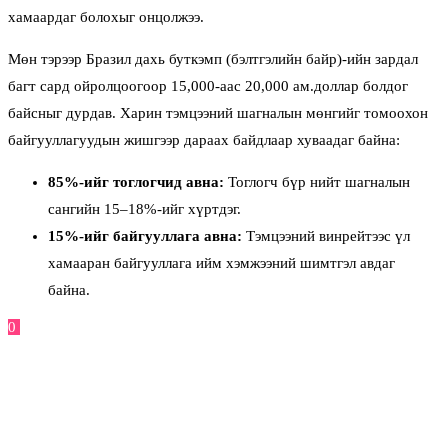
хамаардаг болохыг онцолжээ.
Мөн тэрээр Бразил дахь буткэмп (бэлтгэлийн байр)-ийн зардал
багт сард ойролцоогоор 15,000-аас 20,000 ам.доллар болдог
байсныг дурдав. Харин тэмцээний шагналын мөнгийг томоохон
байгууллагуудын жишгээр дараах байдлаар хуваадаг байна:
85%-ийг тоглогчид авна:
Тоглогч бүр нийт шагналын
сангийн 15–18%-ийг хүртдэг.
15%-ийг байгууллага авна:
Тэмцээний винрейтээс үл
хамааран байгууллага ийм хэмжээний шимтгэл авдаг
байна.
0
Facebook
Twitter
Pinterest
Email