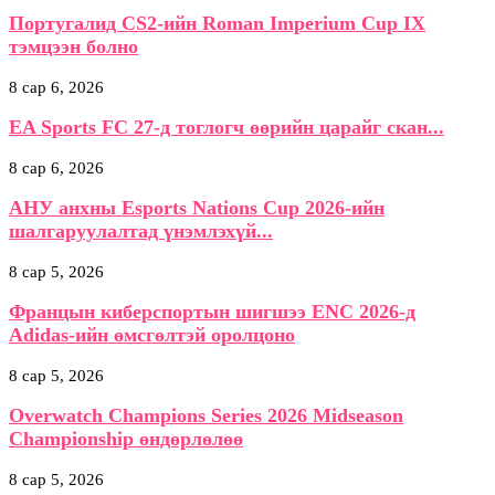
Португалид CS2-ийн Roman Imperium Cup IX
тэмцээн болно
8 сар 6, 2026
EA Sports FC 27-д тоглогч өөрийн царайг скан...
8 сар 6, 2026
АНУ анхны Esports Nations Cup 2026-ийн
шалгаруулалтад үнэмлэхүй...
8 сар 5, 2026
Францын киберспортын шигшээ ENC 2026-д
Adidas-ийн өмсгөлтэй оролцоно
8 сар 5, 2026
Overwatch Champions Series 2026 Midseason
Championship өндөрлөлөө
8 сар 5, 2026