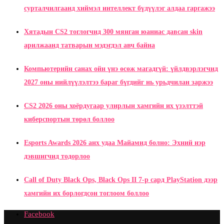
сурталчилгаанд хиймэл интеллект бүдүүлэг алдаа гаргажээ
Хятадын CS2 тоглогчид 300 мянган юаниас давсан skin
арилжаанд татварын мэдэгдэл авч байна
Компьютерийн санах ойн үнэ өсөж магадгүй: үйлдвэрлэгчид
2027 оны нийлүүлэлтээ бараг бүгдийг нь урьдчилан заржээ
CS2 2026 оны хоёрдугаар улирлын хамгийн их үзэлттэй
киберспортын төрөл боллоо
Esports Awards 2026 анх удаа Майамид болно: Эхний нэр
дэвшигчид тодорлоо
Call of Duty Black Ops, Black Ops II 7-р сард PlayStation дээр
хамгийн их борлогдсон тоглоом боллоо
Facebook