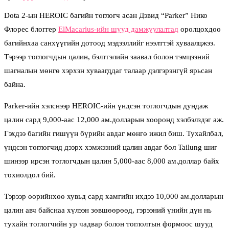
Dota 2-ын HEROIC багийн тоглогч асан Дэвид “Parker” Нико
Флорес блоггер
ElMacarius-ийн шууд дамжуулалтад
оролцохдоо
багийнхаа санхүүгийн дотоод мэдээллийг нээлттэй хуваалцжээ.
Тэрээр тоглогчдын цалин, бэлтгэлийн заавал болон тэмцээний
шагналын мөнгө хэрхэн хуваагддаг талаар дэлгэрэнгүй ярьсан
байна.
Parker-ийн хэлснээр HEROIC-ийн үндсэн тоглогчдын дундаж
цалин сард 9,000-аас 12,000 ам.долларын хооронд хэлбэлздэг аж.
Гэхдээ багийн гишүүн бүрийн авдаг мөнгө ижил биш. Тухайлбал,
үндсэн тоглогчид дээрх хэмжээний цалин авдаг бол Tailung шиг
шинээр ирсэн тоглогчдын цалин 5,000-аас 8,000 ам.доллар байх
тохиолдол бий.
Тэрээр өөрийнхөө хувьд сард хамгийн ихдээ 10,000 ам.долларын
цалин авч байснаа хүлээн зөвшөөрөөд, гэрээний үнийн дүн нь
тухайн тоглогчийн ур чадвар болон тоглолтын формоос шууд