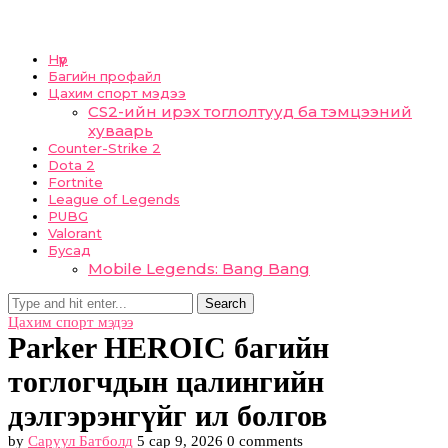
Нүүр
Багийн профайл
Цахим спорт мэдээ
CS2-ийн ирэх тоглолтууд ба тэмцээний
хуваарь
Counter-Strike 2
Dota 2
Fortnite
League of Legends
PUBG
Valorant
Бусад
Mobile Legends: Bang Bang
Search
Цахим спорт мэдээ
Parker HEROIC багийн
тоглогчдын цалингийн
дэлгэрэнгүйг ил болгов
by
Саруул Батболд
5 сар 9, 2026
0 comments