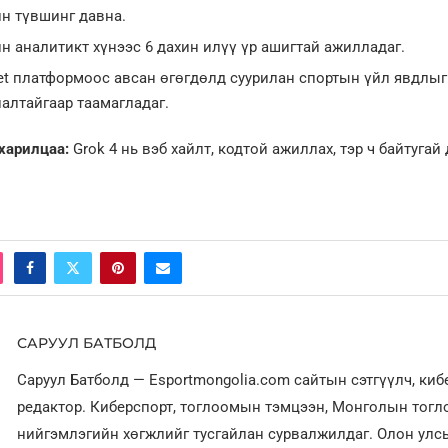
н түвшинг давна.
н аналитикт хүнээс 6 дахин илүү үр ашигтай ажилладаг.
et платформоос авсан өгөгдөлд суурилан спортын үйл явдлыг
алтайгаар таамагладаг.
харилцаа:
Grok 4 нь вэб хайлт, кодтой ажиллах, тэр ч байтугай
САРУУЛ БАТБОЛД
Саруул Батболд — Esportmongolia.com сайтын сэтгүүлч, ки
редактор. Киберспорт, тоглоомын тэмцээн, Монголын тог
нийгэмлэгийн хөгжлийг тусгайлан сурвалжилдаг. Олон улсы