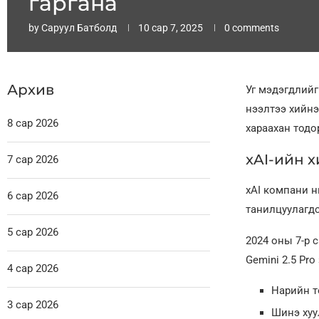
гаргана
by
Саруул Батболд
10 сар 7, 2025
0 comments
Архив
Уг мэдэгдлийг
нээлтээ хийнэ
8 сар 2026
хараахан тодо
xAI-ийн 
7 сар 2026
xAI компани 
6 сар 2026
танилцуулагдс
5 сар 2026
2024 оны 7-р с
Gemini 2.5 Pro
4 сар 2026
Нарийн т
3 сар 2026
Шинэ хуу