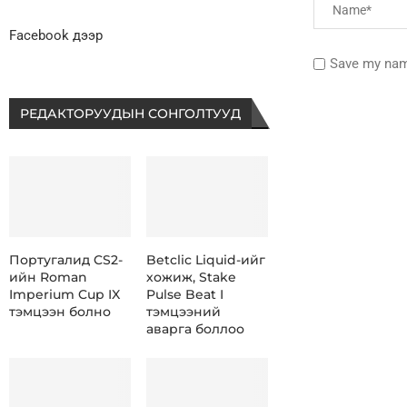
Facebook дээр
Save my name
РЕДАКТОРУУДЫН СОНГОЛТУУД
Португалид CS2-
Betclic Liquid-ийг
ийн Roman
хожиж, Stake
Imperium Cup IX
Pulse Beat I
тэмцээн болно
тэмцээний
аварга боллоо