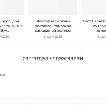
н оролцсон
Steam-д киберпанк
Xbox Gamesc
улагчид EA-г
фестиваль томоохон
25 тогл
бум...
хямдралтай эхэллээ
тогло
6, 2026
8 сар 4, 2026
8 сар 
СЭТГЭГДЭЛ ҮЛДЭЭГЭЭРЭЙ