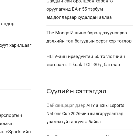
Саудын сан оролцсон хөрөнгө
оруулагчид EA-г 55 тэрбум
ам.доллараар худалдан авлаа
 өндөр
The MongolZ шинэ бүрэлдэхүүнээрээ
дэлхийн топ багуудын эсрэг хэр тоглов
 дуут харилцааг
HLTV-ийн ирээдүйтэй 50 тоглогчийн
жагсаалт: Tikuak ТОП-30-д багтлаа
Сүүлийн сэтгэгдэл
Сайханцэцэг
дээр
АНУ анхны Esports
Nations Cup 2026-ийн шалгаруулалтад
берспортын
үнэмлэхүй тэргүүлж байна
лоомын
н eSports-ийн