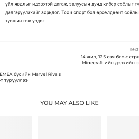
үйл явдлыг идэвхтэй дагаж, залуусын дунд кибер соёлыг т
дэлгэрүүлэхийг зорьдог. Тоон спорт бол өрсөлдөөнт соёл
түвшин гэж үздэг.
next
14 жил, 12.5 сая блок: ст
Minecraft-ийн дэлхийн 
г EMEA бүсийн Marvel Rivals
2-т түрүүллээ
YOU MAY ALSO LIKE