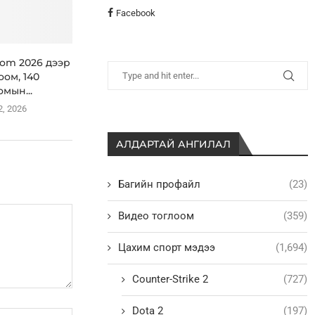
Facebook
om 2026 дээр
оом, 140
омын...
2, 2026
АЛДАРТАЙ АНГИЛАЛ
Багийн профайл
(23)
Видео тоглоом
(359)
Цахим спорт мэдээ
(1,694)
Counter-Strike 2
(727)
Dota 2
(197)