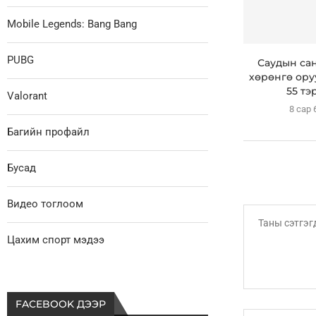
Mobile Legends: Bang Bang
PUBG
Саудын са
хөрөнгө ору
55 тэр
Valorant
8 сар 
Багийн профайл
Бусад
Видео тоглоом
Цахим спорт мэдээ
FACEBOOK ДЭЭР