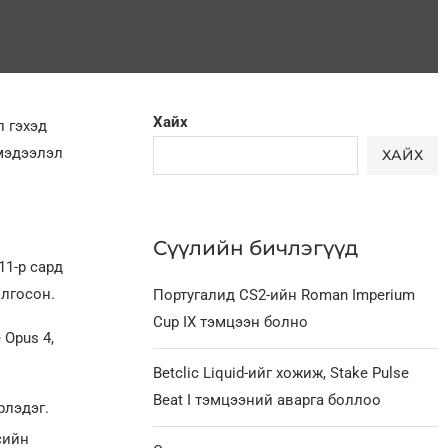
Хайх
 гэхэд
 мэдээлэл
ХАЙХ
Сүүлийн бичлэгүүд
11-р сард
олгосон.
Португалид CS2-ийн Roman Imperium
Cup IX тэмцээн болно
 Opus 4,
Betclic Liquid-ийг хожиж, Stake Pulse
Beat I тэмцээний аварга боллоо
рлэдэг.
сийн