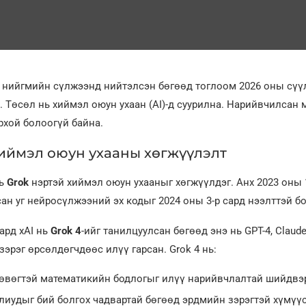
 нийгмийн сүлжээнд нийтэлсэн бөгөөд тоглоом 2026 оны сүүл
. Төсөл нь хиймэл оюун ухаан (AI)-д суурилна. Нарийвчилсан
рхой болоогүй байна.
хиймэл оюун ухааны хөгжүүлэлт
нь
Grok
нэртэй хиймэл оюун ухааныг хөгжүүлдэг. Анх 2023 оны 
ан уг нейросүлжээний эх кодыг 2024 оны 3-р сард нээлттэй б
ард xAI нь
Grok 4
-ийг танилцуулсан бөгөөд энэ нь GPT-4, Claude
 зэрэг өрсөлдөгчдөөс илүү гарсан. Grok 4 нь:
өвөгтэй математикийн бодлогыг илүү нарийвчлалтай шийдвэ
лиудыг бий болгох чадвартай бөгөөд эрдмийн зэрэгтэй хүмүү