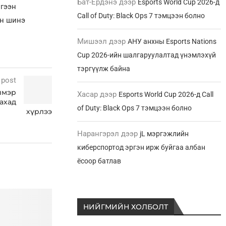
Бат-Ердэнэ
дээр
Esports World Cup 2026-д
үгээн
Call of Duty: Black Ops 7 тэмцээн болно
ын шинэ
Мишээл
дээр
АНУ анхны Esports Nations
Cup 2026-ийн шалгаруулалтад үнэмлэхүй
тэргүүлж байна
 post
римэр
Хасар
дээр
Esports World Cup 2026-д Call
захад
of Duty: Black Ops 7 тэмцээн болно
хүрлээ
Нарангэрэл
дээр
jL мэргэжлийн
киберспортод эргэн ирж буйгаа албан
ёсоор батлав
НИЙГМИЙН ХОЛБОЛТ