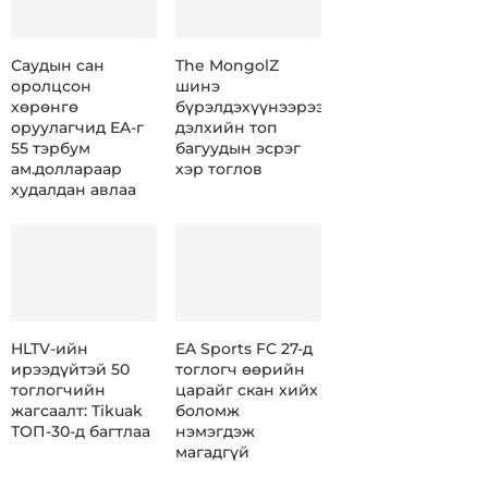
Саудын сан
The MongolZ
оролцсон
шинэ
хөрөнгө
бүрэлдэхүүнээрээ
оруулагчид EA-г
дэлхийн топ
55 тэрбум
багуудын эсрэг
ам.доллараар
хэр тоглов
худалдан авлаа
HLTV-ийн
EA Sports FC 27-д
ирээдүйтэй 50
тоглогч өөрийн
тоглогчийн
царайг скан хийх
жагсаалт: Tikuak
боломж
ТОП-30-д багтлаа
нэмэгдэж
магадгүй