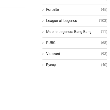
Fortnite
(45)
League of Legends
(103)
Mobile Legends: Bang Bang
(11)
PUBG
(68)
Valorant
(93)
Бусад
(40)