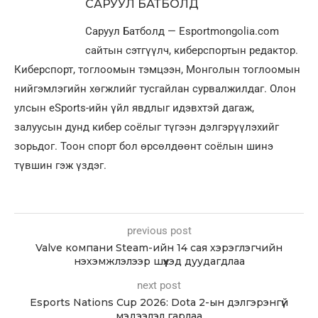
САРУУЛ БАТБОЛД
Саруул Батболд — Esportmongolia.com
сайтын сэтгүүлч, киберспортын редактор.
Киберспорт, тоглоомын тэмцээн, Монголын тоглоомын
нийгэмлэгийн хөгжлийг тусгайлан сурвалжилдаг. Олон
улсын eSports-ийн үйл явдлыг идэвхтэй дагаж,
залуусын дунд кибер соёлыг түгээн дэлгэрүүлэхийг
зорьдог. Тоон спорт бол өрсөлдөөнт соёлын шинэ
түвшин гэж үздэг.
previous post
Valve компани Steam-ийн 14 сая хэрэглэгчийн
нэхэмжлэлээр шүүхэд дуудагдлаа
next post
Esports Nations Cup 2026: Dota 2-ын дэлгэрэнгүй
мэдээлэл гарлаа