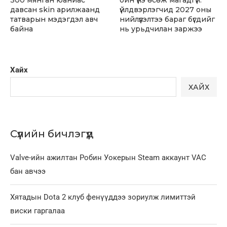
300 мянган юаниас
ойн үнэ өсөж магадгүй:
давсан skin арилжаанд
үйлдвэрлэгчид 2027 оны
татварын мэдэгдэл авч
нийлүүлэлтээ бараг бүгдийг
байна
нь урьдчилан заржээ
Хайх
ХАЙХ
Сүүлийн бичлэгүүд
Valve-ийн ажилтан Робин Уокерын Steam аккаунт VAC
бан авчээ
Хятадын Dota 2 клуб фенүүддээ зориулж лимиттэй
виски гаргалаа