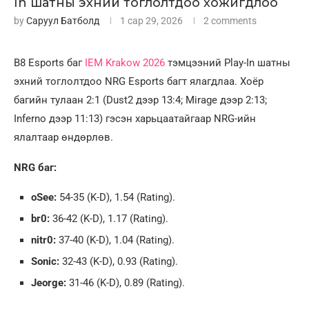
In шатны эхний тоглолтдоо хожигдлоо
by
Саруул Батболд
1 сар 29, 2026
2 comments
B8 Esports баг
IEM Krakow 2026
тэмцээний Play-In шатны
эхний тоглолтдоо NRG Esports багт ялагдлаа. Хоёр
багийн тулаан 2:1 (Dust2 дээр 13:4; Mirage дээр 2:13;
Inferno дээр 11:13) гэсэн харьцаатайгаар NRG-ийн
ялалтаар өндөрлөв.
NRG баг:
oSee:
54-35 (K-D), 1.54 (Rating).
br0:
36-42 (K-D), 1.17 (Rating).
nitr0:
37-40 (K-D), 1.04 (Rating).
Sonic:
32-43 (K-D), 0.93 (Rating).
Jeorge:
31-46 (K-D), 0.89 (Rating).