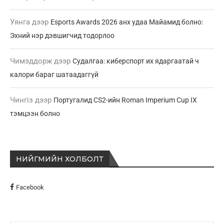
Уянга
дээр
Esports Awards 2026 анх удаа Майамид болно:
Эхний нэр дэвшигчид тодорлоо
Чимэддорж
дээр
Судалгаа: киберспорт их ядаргаатай ч
калори бараг шатаадаггүй
Чингіз
дээр
Португалид CS2-ийн Roman Imperium Cup IX
тэмцээн болно
НИЙГМИЙН ХОЛБОЛТ
Facebook