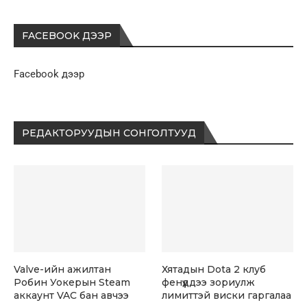
FACEBOOK ДЭЭР
Facebook дээр
РЕДАКТОРУУДЫН СОНГОЛТУУД
Valve-ийн ажилтан
Хятадын Dota 2 клуб
Робин Уокерын Steam
фенүүддээ зориулж
аккаунт VAC бан авчээ
лимиттэй виски гаргалаа