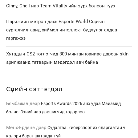
Cinny, Chell нар Team Vitality-ийн зүрх болсон түүх
Парижийн метрон дахь Esports World Cup-ын
сурталчилгаанд хиймэл интеллект бүдүүлэг алдаа
гаргажээ
Хятадын CS2 тоглогчид 300 мянган юаниас давсан skin
арилжаанд татварын мэдэгдэл авч байна
Сүүлийн сэтгэгдэл
Бямбажав
дээр
Esports Awards 2026 анх удаа Майамид
болно: Эхний нэр дэвшигчид тодорлоо
Мөнх-Ердэнэ
дээр
Судалгаа: киберспорт их ядаргаатай ч
калори бараг шатаадаггүй