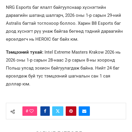
NRG Esports баг ялалт байгуулснаар хүснэгтийн
дараагийн шатанд шалгарч, 2026 оны 1-р сарын 29-ний
Astralis багтай тоглохоор боллоо. Харин B8 Esports баг
доод хүснэгт рүү унаж байгаа бөгөөд тэдний дараагийн
өрсөлдөгч нь HEROIC баг байх юм.
Тэмцээний тухай:
Intel Extreme Masters Krakow 2026 нь
2026 оны 1-р сарын 28-наас 2-р сарын 8-ны хооронд
Польш улсад зохион байгуулагдаж байна. Нийт 24 баг
өрсөлдөж буй тус тэмцээний шагналын сан 1 сая
доллар юм.
0