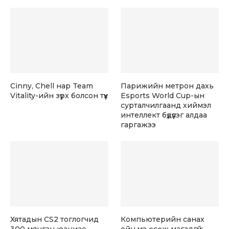
Cinny, Chell нар Team
Парижийн метрон дахь
Vitality-ийн зүрх болсон түүх
Esports World Cup-ын
сурталчилгаанд хиймэл
интеллект бүдүүлэг алдаа
гаргажээ
Хятадын CS2 тоглогчид
Компьютерийн санах