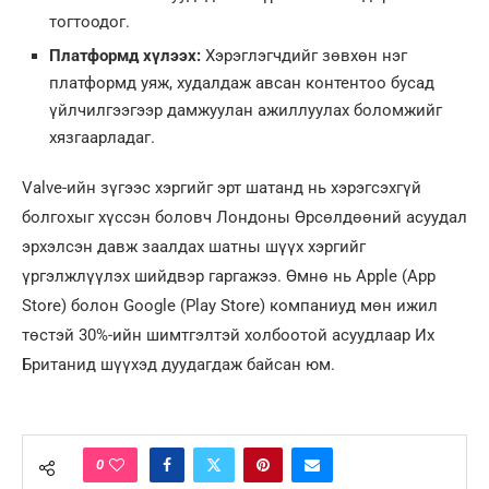
тогтоодог.
Платформд хүлээх:
Хэрэглэгчдийг зөвхөн нэг
платформд уяж, худалдаж авсан контентоо бусад
үйлчилгээгээр дамжуулан ажиллуулах боломжийг
хязгаарладаг.
Valve-ийн зүгээс хэргийг эрт шатанд нь хэрэгсэхгүй
болгохыг хүссэн боловч Лондоны Өрсөлдөөний асуудал
эрхэлсэн давж заалдах шатны шүүх хэргийг
үргэлжлүүлэх шийдвэр гаргажээ. Өмнө нь Apple (App
Store) болон Google (Play Store) компаниуд мөн ижил
төстэй 30%-ийн шимтгэлтэй холбоотой асуудлаар Их
Британид шүүхэд дуудагдаж байсан юм.
0