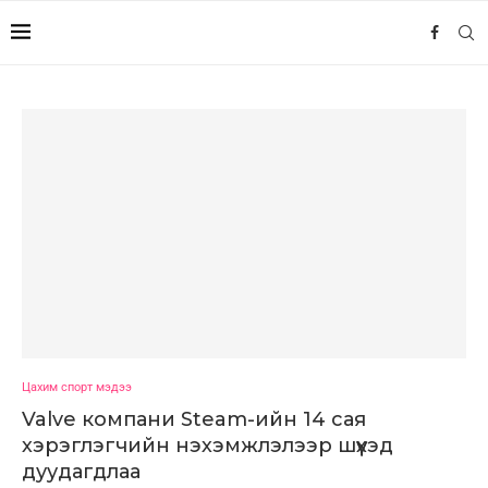
Цахим спорт мэдээ
Valve компани Steam-ийн 14 сая
хэрэглэгчийн нэхэмжлэлээр шүүхэд
дуудагдлаа