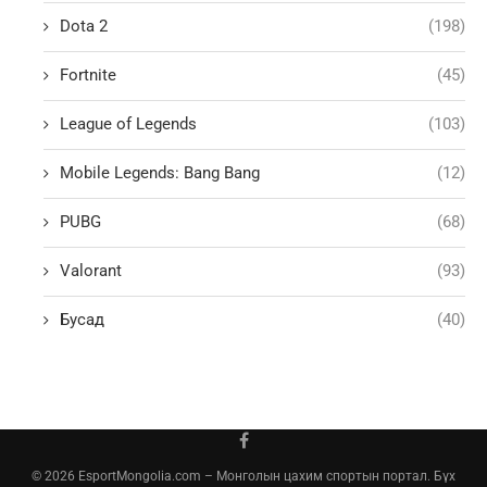
Dota 2
(198)
Fortnite
(45)
League of Legends
(103)
Mobile Legends: Bang Bang
(12)
PUBG
(68)
Valorant
(93)
Бусад
(40)
© 2026 EsportMongolia.com – Монголын цахим спортын портал. Бүх