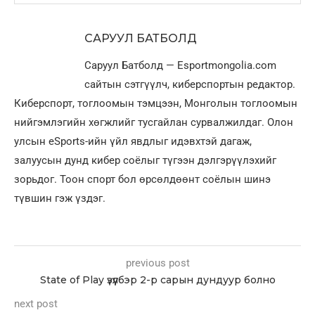
САРУУЛ БАТБОЛД
Саруул Батболд — Esportmongolia.com
сайтын сэтгүүлч, киберспортын редактор.
Киберспорт, тоглоомын тэмцээн, Монголын тоглоомын
нийгэмлэгийн хөгжлийг тусгайлан сурвалжилдаг. Олон
улсын eSports-ийн үйл явдлыг идэвхтэй дагаж,
залуусын дунд кибер соёлыг түгээн дэлгэрүүлэхийг
зорьдог. Тоон спорт бол өрсөлдөөнт соёлын шинэ
түвшин гэж үздэг.
previous post
State of Play үзүүлбэр 2-р сарын дундуур болно
next post