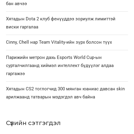
бан авчээ
Хятадын Dota 2 клуб фенүүддээ зориулж лимиттэй
виски гаргалаа
Cinny, Chell нар Team Vitality-ийн зүрх болсон түүх
Парижийн метрон дахь Esports World Cup-ын
сурталчилгаанд хиймэл интеллект бүдүүлэг алдаа
гаргажээ
Хятадын CS2 тоглогчид 300 мянган юаниас давсан skin
арилжаанд татварын мэдэгдэл авч байна
Сүүлийн сэтгэгдэл