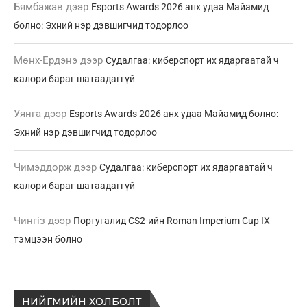
Бямбажав
дээр
Esports Awards 2026 анх удаа Майамид
болно: Эхний нэр дэвшигчид тодорлоо
Мөнх-Ердэнэ
дээр
Судалгаа: киберспорт их ядаргаатай ч
калори бараг шатаадаггүй
Уянга
дээр
Esports Awards 2026 анх удаа Майамид болно:
Эхний нэр дэвшигчид тодорлоо
Чимэддорж
дээр
Судалгаа: киберспорт их ядаргаатай ч
калори бараг шатаадаггүй
Чингіз
дээр
Португалид CS2-ийн Roman Imperium Cup IX
тэмцээн болно
НИЙГМИЙН ХОЛБОЛТ