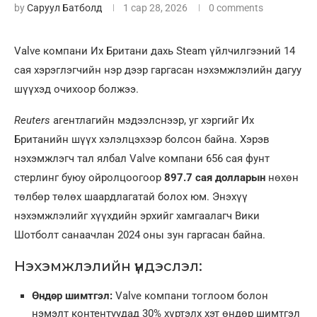
by
Саруул Батболд
1 сар 28, 2026
0 comments
Valve компани Их Британи дахь Steam үйлчилгээний 14
сая хэрэглэгчийн нэр дээр гаргасан нэхэмжлэлийн дагуу
шүүхэд очихоор болжээ.
Reuters
агентлагийн мэдээлснээр, уг хэргийг Их
Британийн шүүх хэлэлцэхээр болсон байна. Хэрэв
нэхэмжлэгч тал ялбал Valve компани 656 сая фунт
стерлинг буюу ойролцоогоор
897.7 сая долларын
нөхөн
төлбөр төлөх шаардлагатай болох юм. Энэхүү
нэхэмжлэлийг хүүхдийн эрхийг хамгаалагч Вики
Шотболт санаачлан 2024 оны зун гаргасан байна.
Нэхэмжлэлийн үндэслэл:
Өндөр шимтгэл:
Valve компани тоглоом болон
нэмэлт контентуудад 30% хүртэлх хэт өндөр шимтгэл