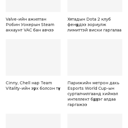
Valve-ийн ажилтан
Хятадын Dota 2 клуб
Робин Уокерын Steam
фенүүддээ зориулж
аккаунт VAC бан авчээ
лимиттэй виски гаргалаа
Cinny, Chell нар Team
Парижийн метрон дахь
Vitality-ийн зүрх болсон түүх
Esports World Cup-ын
сурталчилгаанд хиймэл
интеллект бүдүүлэг алдаа
гаргажээ