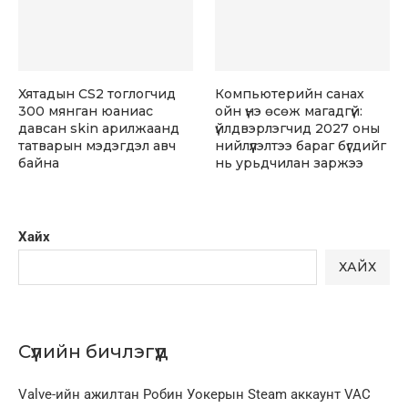
Хятадын CS2 тоглогчид
Компьютерийн санах
300 мянган юаниас
ойн үнэ өсөж магадгүй:
давсан skin арилжаанд
үйлдвэрлэгчид 2027 оны
татварын мэдэгдэл авч
нийлүүлэлтээ бараг бүгдийг
байна
нь урьдчилан заржээ
Хайх
ХАЙХ
Сүүлийн бичлэгүүд
Valve-ийн ажилтан Робин Уокерын Steam аккаунт VAC