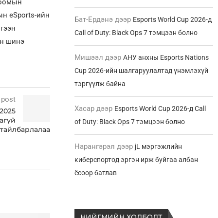
лоомын
н eSports-ийн
Бат-Ердэнэ
дээр
Esports World Cup 2026-д
үгээн
Call of Duty: Black Ops 7 тэмцээн болно
ын шинэ
Мишээл
дээр
АНУ анхны Esports Nations
Cup 2026-ийн шалгаруулалтад үнэмлэхүй
тэргүүлж байна
 post
Хасар
дээр
Esports World Cup 2026-д Call
 2025
агүй
of Duty: Black Ops 7 тэмцээн болно
 тайлбарлалаа
Нарангэрэл
дээр
jL мэргэжлийн
киберспортод эргэн ирж буйгаа албан
ёсоор батлав
НИЙГМИЙН ХОЛБОЛТ