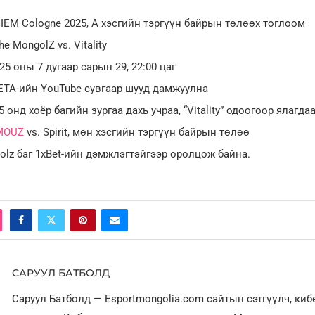
: IEM Cologne 2025, А хэсгийн тэргүүн байрын төлөөх тоглоом
The MongolZ vs. Vitality
025 оны 7 дугаар сарын 29, 22:00 цаг
ETA-ийн YouTube сувгаар шууд дамжуулна
25 онд хоёр багийн зургаа дахь учраа, “Vitality” одоогоор ялагда
MOUZ
vs. Spirit, мөн хэсгийн тэргүүн байрын төлөө
olz баг 1xBet-ийн дэмжлэгтэйгээр оролцож байна.
САРУУЛ БАТБОЛД
Саруул Батболд — Esportmongolia.com сайтын сэтгүүлч, ки