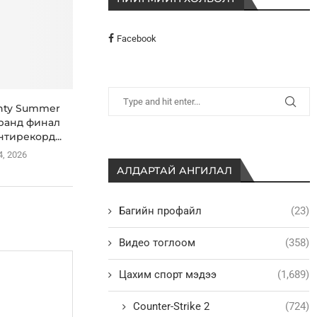
Facebook
nty Summer
гранд финал
нтирекорд...
4, 2026
АЛДАРТАЙ АНГИЛАЛ
Багийн профайл
(23)
Видео тоглоом
(358)
Цахим спорт мэдээ
(1,689)
Counter-Strike 2
(724)