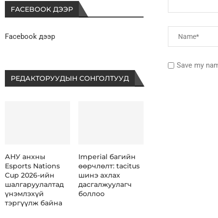
FACEBOOK ДЭЭР
Facebook дээр
Save my name
РЕДАКТОРУУДЫН СОНГОЛТУУД
АНУ анхны
Imperial багийн
Esports Nations
өөрчлөлт: tacitus
Cup 2026-ийн
шинэ ахлах
шалгаруулалтад
дасгалжуулагч
үнэмлэхүй
боллоо
тэргүүлж байна