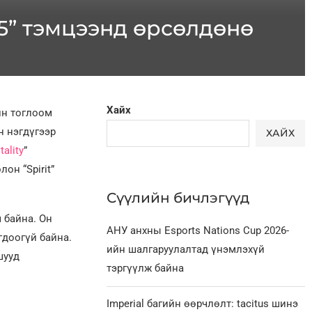
025” тэмцээнд өрсөлдөнө
Хайх
йн тоглоом
н нэгдүгээр
ХАЙХ
tality
”
он “Spirit”
Сүүлийн бичлэгүүд
ч байна. Он
АНУ анхны Esports Nations Cup 2026-
гдоогүй байна.
ийн шалгаруулалтад үнэмлэхүй
шууд
тэргүүлж байна
Imperial багийн өөрчлөлт: tacitus шинэ