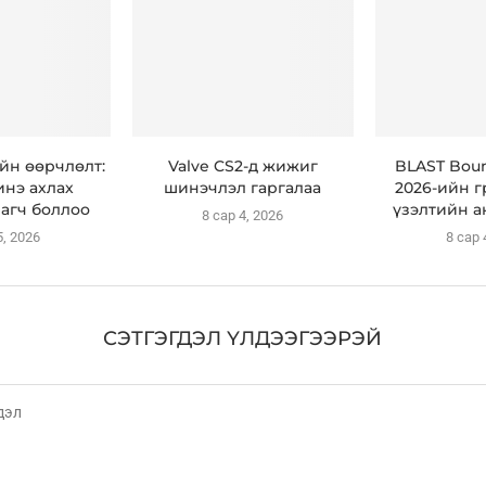
ийн өөрчлөлт:
Valve CS2-д жижиг
BLAST Bou
инэ ахлах
шинэчлэл гаргалаа
2026-ийн 
агч боллоо
үзэлтийн а
8 сар 4, 2026
5, 2026
8 сар 
СЭТГЭГДЭЛ ҮЛДЭЭГЭЭРЭЙ