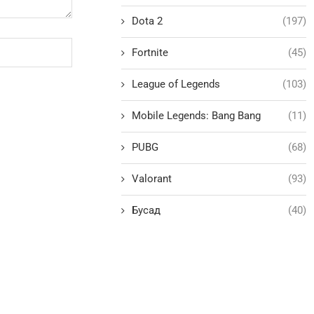
Dota 2
(197)
Fortnite
(45)
League of Legends
(103)
Mobile Legends: Bang Bang
(11)
PUBG
(68)
Valorant
(93)
Бусад
(40)