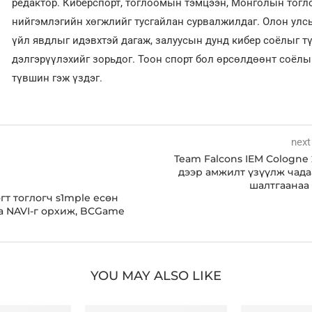
редактор. Киберспорт, тоглоомын тэмцээн, Монголын тог
нийгэмлэгийн хөгжлийг тусгайлан сурвалжилдаг. Олон улсы
үйл явдлыг идэвхтэй дагаж, залуусын дунд кибер соёлыг т
дэлгэрүүлэхийг зорьдог. Тоон спорт бол өрсөлдөөнт соёл
түвшин гэж үздэг.
next
Team Falcons IEM Cologne
дээр амжилт үзүүлж чада
шалтгаанаа
гт тоглогч s1mple есөн
 NAVI-г орхиж, BCGame
YOU MAY ALSO LIKE