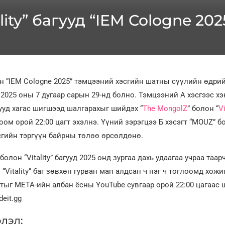
lity” багууд “IEM Cologne 2
 “IEM Cologne 2025” тэмцээний хэсгийн шатны сүүлийн өдри
2025 оны 7 дугаар сарын 29-нд болно. Тэмцээний А хэсгээс хэ
ууд хагас шигшээд шалгарахыг шийдэх “
The MongolZ
” болон “
Vi
ом орой 22:00 цагт эхэлнэ. Үүний зэрэгцээ Б хэсэгт “MOUZ” бол
сгийн тэргүүн байрны төлөө өрсөлдөнө.
болон “Vitality” багууд 2025 онд зургаа дахь удаагаа учраа таар
“Vitality” баг зөвхөн гурван мап алдсан ч нэг ч тоглоомд хожи
тыг META-ийн албан ёсны YouTube сувгаар орой 22:00 цагаас 
eit.gg
лэл: