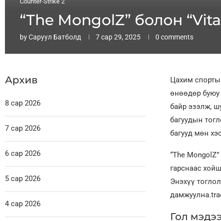
Counter-Strike 2
“The MongolZ” болон “Vita
by
Саруул Батболд
7 сар 29, 2025
0 comments
Архив
Цахим спортын
өнөөдөр буюу 
8 сар 2026
байр эзэлж, ш
багуудын тогло
7 сар 2026
багууд мөн хэ
6 сар 2026
“The MongolZ” 
гарснаас хойш 
5 сар 2026
Энэхүү тоглол
дамжуулна.trad
4 сар 2026
Гол мэдээ