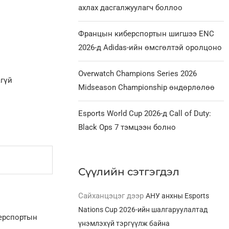
ахлах дасгалжуулагч боллоо
Францын киберспортын шигшээ ENC
2026-д Adidas-ийн өмсгөлтэй оролцоно
Overwatch Champions Series 2026
агүй
Midseason Championship өндөрлөлөө
Esports World Cup 2026-д Call of Duty:
Black Ops 7 тэмцээн болно
Сүүлийн сэтгэгдэл
Сайханцэцэг
дээр
АНУ анхны Esports
Nations Cup 2026-ийн шалгаруулалтад
берспортын
үнэмлэхүй тэргүүлж байна