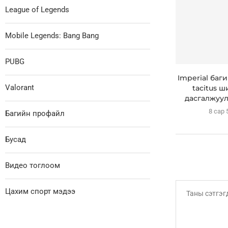
League of Legends
Mobile Legends: Bang Bang
PUBG
Imperial баг
Valorant
tacitus ш
дасгалжуул
8 сар 
Багийн профайл
Бусад
Видео тоглоом
Цахим спорт мэдээ