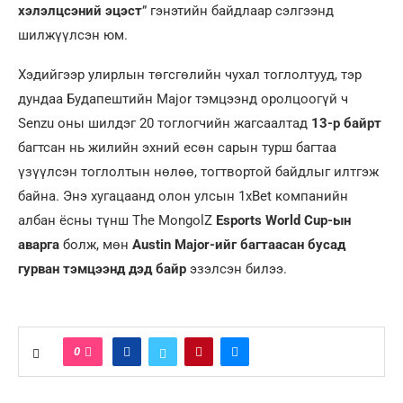
хэлэлцсэний эцэст
” гэнэтийн байдлаар сэлгээнд
шилжүүлсэн юм.
Хэдийгээр улирлын төгсгөлийн чухал тоглолтууд, тэр
дундаа Будапештийн Major тэмцээнд оролцоогүй ч
Senzu оны шилдэг 20 тоглогчийн жагсаалтад
13-р байрт
багтсан нь жилийн эхний есөн сарын турш багтаа
үзүүлсэн тоглолтын нөлөө, тогтвортой байдлыг илтгэж
байна. Энэ хугацаанд олон улсын 1xBet компанийн
албан ёсны түнш The MongolZ
Esports World Cup-ын
аварга
болж, мөн
Austin Major-ийг багтаасан бусад
гурван тэмцээнд дэд байр
эзэлсэн билээ.
0