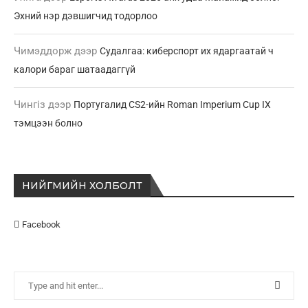
Эхний нэр дэвшигчид тодорлоо
Чимэддорж
дээр
Судалгаа: киберспорт их ядаргаатай ч
калори бараг шатаадаггүй
Чингіз
дээр
Португалид CS2-ийн Roman Imperium Cup IX
тэмцээн болно
НИЙГМИЙН ХОЛБОЛТ
Facebook