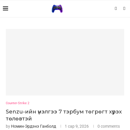
Counter-Strike 2
Senzu-ийн үнэлгээ 7 тэрбум төгрөгт хүрэх
төлөвтэй
by
Номин-Эрдэнэ Ганболд
1 сар 9, 2026
0 comments