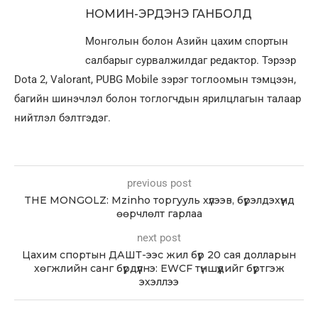
НОМИН-ЭРДЭНЭ ГАНБОЛД
Монголын болон Азийн цахим спортын
салбарыг сурвалжилдаг редактор. Тэрээр
Dota 2, Valorant, PUBG Mobile зэрэг тоглоомын тэмцээн,
багийн шинэчлэл болон тоглогчдын ярилцлагын талаар
нийтлэл бэлтгэдэг.
previous post
THE MONGOLZ: Mzinho торгууль хүлээв, бүрэлдэхүүнд
өөрчлөлт гарлаа
next post
Цахим спортын ДАШТ-ээс жил бүр 20 сая долларын
хөгжлийн санг бүрдүүлнэ: EWCF түншүүдийг бүртгэж
эхэллээ