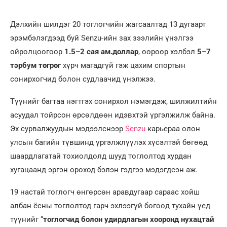
Дэлхийн шилдэг 20 тоглогчийн жагсаалтад 13 дугаарт
эрэмбэлэгдээд буй Senzu-ийн зах зээлийн үнэлгээ
ойролцоогоор
1.5–2 сая ам.доллар
, өөрөөр хэлбэл
5–7
тэрбум төгрөг
хүрч магадгүй гэж цахим спортын
сонирхогчид болон судлаачид үнэлжээ.
Түүнийг багтаа нэгтгэх сонирхол нэмэгдэж, шилжилтийн
асуудал тойрсон өрсөлдөөн идэвхтэй үргэлжилж байна.
Эх сурвалжуудын мэдээлснээр
Senzu
карьераа олон
улсын багийн түвшинд үргэлжлүүлэх хүсэлтэй бөгөөд
шаардлагатай тохиолдолд шууд тоглолтод хурдан
хугацаанд эргэн ороход бэлэн гэдгээ мэдэгдсэн аж.
19 настай тоглогч өнгөрсөн аравдугаар сараас хойш
албан ёсны тоглолтод гарч эхлээгүй бөгөөд тухайн үед
түүнийг “
тоглогчид болон удирдлагын хооронд нухацтай