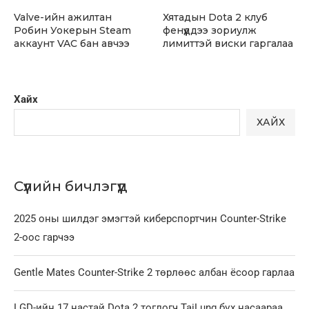
Valve-ийн ажилтан
Хятадын Dota 2 клуб
Робин Уокерын Steam
фенүүддээ зориулж
аккаунт VAC бан авчээ
лимиттэй виски гаргалаа
Хайх
ХАЙХ
Сүүлийн бичлэгүүд
2025 оны шилдэг эмэгтэй киберспортчин Counter-Strike
2-оос гарчээ
Gentle Mates Counter-Strike 2 төрлөөс албан ёсоор гарлаа
LGD-ийн 17 настай Dota 2 тоглогч TaiLung бүх насаараа