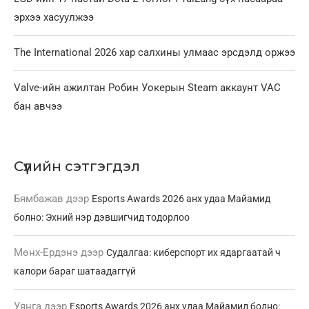
эрхээ хасуулжээ
The International 2026 хар салхины улмаас эрсдэлд оржээ
Valve-ийн ажилтан Робин Уокерын Steam аккаунт VAC
бан авчээ
Сүүлийн сэтгэгдэл
Бямбажав
дээр
Esports Awards 2026 анх удаа Майамид
болно: Эхний нэр дэвшигчид тодорлоо
Мөнх-Ердэнэ
дээр
Судалгаа: киберспорт их ядаргаатай ч
калори бараг шатаадаггүй
Уянга
дээр
Esports Awards 2026 анх удаа Майамид болно: