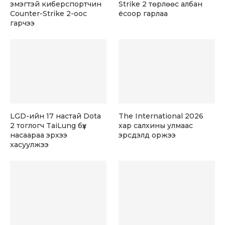
эмэгтэй киберспортчин
Strike 2 төрлөөс албан
Counter-Strike 2-оос
ёсоор гарлаа
гарчээ
LGD-ийн 17 настай Dota
The International 2026
2 тоглогч TaiLung бүх
хар салхины улмаас
насаараа эрхээ
эрсдэлд оржээ
хасуулжээ