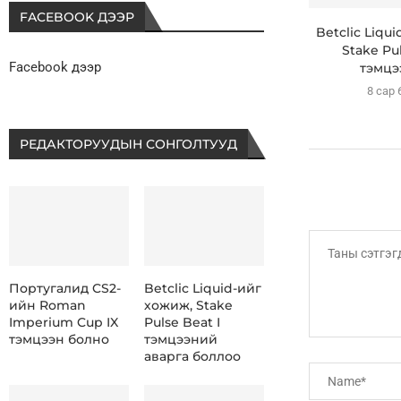
FACEBOOK ДЭЭР
Betclic Liqu
Stake Pul
Facebook дээр
тэмцээ
8 сар 
РЕДАКТОРУУДЫН СОНГОЛТУУД
Португалид CS2-
Betclic Liquid-ийг
ийн Roman
хожиж, Stake
Imperium Cup IX
Pulse Beat I
тэмцээн болно
тэмцээний
аварга боллоо