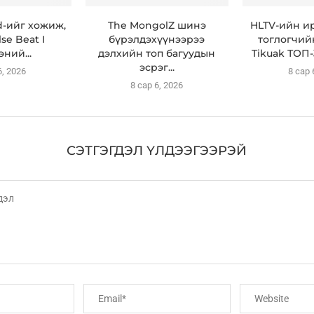
id-ийг хожиж,
The MongolZ шинэ
HLTV-ийн и
se Beat I
бүрэлдэхүүнээрээ
тоглогчий
ний...
дэлхийн топ багуудын
Tikuak ТОП-
эсрэг...
6, 2026
8 сар 
8 сар 6, 2026
СЭТГЭГДЭЛ ҮЛДЭЭГЭЭРЭЙ