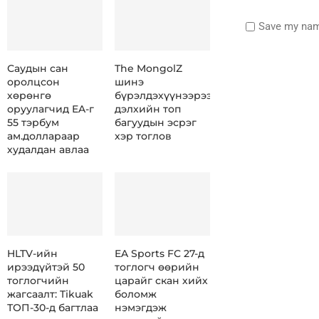
Save my name
Саудын сан
The MongolZ
оролцсон
шинэ
хөрөнгө
бүрэлдэхүүнээрээ
оруулагчид EA-г
дэлхийн топ
55 тэрбум
багуудын эсрэг
ам.доллараар
хэр тоглов
худалдан авлаа
HLTV-ийн
EA Sports FC 27-д
ирээдүйтэй 50
тоглогч өөрийн
тоглогчийн
царайг скан хийх
жагсаалт: Tikuak
боломж
ТОП-30-д багтлаа
нэмэгдэж