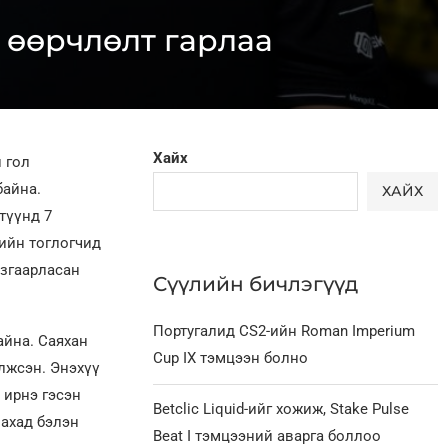
 өөрчлөлт гарлаа
Хайх
 гол
байна.
ХАЙХ
түүнд 7
гийн тоглогчид
язгаарласан
Сүүлийн бичлэгүүд
Португалид CS2-ийн Roman Imperium
айна. Саяхан
Cup IX тэмцээн болно
илжсэн. Энэхүү
 ирнэ гэсэн
Betclic Liquid-ийг хожиж, Stake Pulse
вахад бэлэн
Beat I тэмцээний аварга боллоо