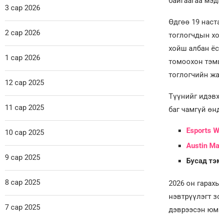
байгаагаа мэд
3 сар 2026
Өдгөө 19 наст
2 сар 2026
тоглогчдын хо
хойш албан ёс
1 сар 2026
томоохон тэм
тоглогчийн жа
12 сар 2025
Түүнийг идэвх
11 сар 2025
баг чамгүй өн
Esports W
10 сар 2025
Austin Ma
9 сар 2025
Бусад тэ
8 сар 2025
2026 он гара
нэвтрүүлэгт з
7 сар 2025
дэврээсэн юм