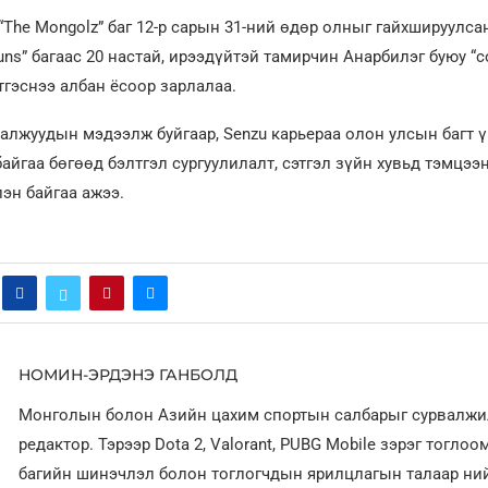
 “The Mongolz” баг 12-р сарын 31-ний өдөр олныг гайхшируулс
uns” багаас 20 настай, ирээдүйтэй тамирчин Анарбилэг буюу “co
тгэснээ албан ёсоор зарлалаа.
алжуудын мэдээлж буйгаар, Senzu карьераа олон улсын багт 
айгаа бөгөөд бэлтгэл сургуулилалт, сэтгэл зүйн хувьд тэмцээ
эн байгаа ажээ.
НОМИН-ЭРДЭНЭ ГАНБОЛД
Монголын болон Азийн цахим спортын салбарыг сурвалжи
редактор. Тэрээр Dota 2, Valorant, PUBG Mobile зэрэг тогло
багийн шинэчлэл болон тоглогчдын ярилцлагын талаар ни