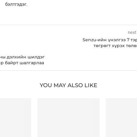
бэлтгэдэг.
next
Senzu-ийн үнэлгээ 7 т
төгрөгт хүрэх төл
оны дэлхийн шилдэг
-р байрт шалгарлаа
YOU MAY ALSO LIKE