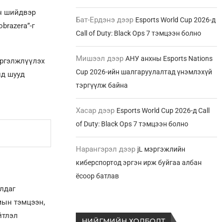
ан шийдвэр
Бат-Ердэнэ
дээр
Esports World Cup 2026-д
brazera”-г
Call of Duty: Black Ops 7 тэмцээн болно
Мишээл
дээр
АНУ анхны Esports Nations
үргэлжлүүлэх
Cup 2026-ийн шалгаруулалтад үнэмлэхүй
нд шууд
тэргүүлж байна
Хасар
дээр
Esports World Cup 2026-д Call
of Duty: Black Ops 7 тэмцээн болно
Нарангэрэл
дээр
jL мэргэжлийн
киберспортод эргэн ирж буйгаа албан
ёсоор батлав
лдаг
омын тэмцээн,
йтлэл
НИЙГМИЙН ХОЛБОЛТ