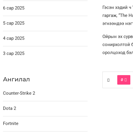
Гэсэн хэдий ч
6 сар 2025
гаргаж, “The H
5 сар 2025
эгнээндээ нэг
Ойрын эх сурв
4 сар 2025
сонирхолтой б
оролцоход бэл
3 сар 2025
Ангилал
0
Counter-Strike 2
Dota 2
Fortnite