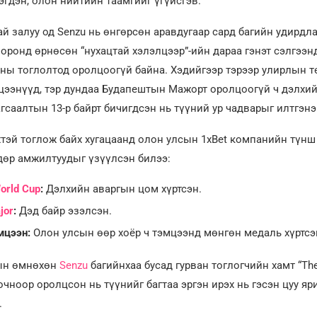
эгдэн, олон нийтийн таамгийг үгүйсгэв.
ай залуу од Senzu нь өнгөрсөн аравдугаар сард багийн удирдл
оронд өрнөсөн “нухацтай хэлэлцээр”-ийн дараа гэнэт сэлгээн
ны тоглолтод оролцоогүй байна. Хэдийгээр тэрээр улирлын т
цээнүүд, тэр дундаа Будапештын Мажорт оролцоогүй ч дэлхий
гсаалтын 13-р байрт бичигдсэн нь түүний ур чадварыг илтгэнэ
тэй тоглож байх хугацаанд олон улсын 1xBet компанийн түнш 
дөр амжилтуудыг үзүүлсэн билээ:
orld Cup
:
Дэлхийн аваргын цом хүртсэн.
jor
:
Дэд байр эзэлсэн.
мцээн:
Олон улсын өөр хоёр ч тэмцээнд мөнгөн медаль хүртсэ
хын өмнөхөн
Senzu
багийнхаа бусад гурван тоглогчийн хамт “The
очноор оролцсон нь түүнийг багтаа эргэн ирэх нь гэсэн цуу яр
.