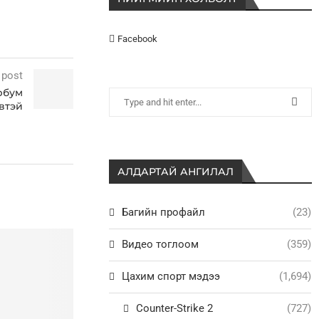
Facebook
 post
эрбум
өвтэй
АЛДАРТАЙ АНГИЛАЛ
Багийн профайл
(23)
Видео тоглоом
(359)
Цахим спорт мэдээ
(1,694)
Counter-Strike 2
(727)