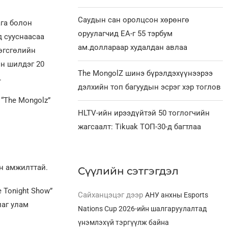
Саудын сан оролцсон хөрөнгө
ага болон
оруулагчид EA-г 55 тэрбум
д сууснаасаа
ам.доллараар худалдан авлаа
өгсгөлийн
н шилдэг 20
The MongolZ шинэ бүрэлдэхүүнээрээ
.
дэлхийн топ багуудын эсрэг хэр тоглов
“The Mongolz”
HLTV-ийн ирээдүйтэй 50 тоглогчийн
жагсаалт: Tikuak ТОП-30-д багтлаа
н амжилттай.
Сүүлийн сэтгэгдэл
 Tonight Show”
Сайханцэцэг
дээр
АНУ анхны Esports
иаг улам
Nations Cup 2026-ийн шалгаруулалтад
үнэмлэхүй тэргүүлж байна