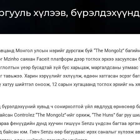
гууль хүлээв, бүрэлдэхүүнд
вцанд Монгол улсын нэрийг дурсгаж буй “The Mongolz” багийн
г Mzinho саяхан Faceit платформ дээр тоглох эрхээ хасуулсан 
оглолтын үеэр бусадтай зүй бус харьцаж, маргалдсаны улмаас 
г тавьжээ. Харин хэрүүлийг эхлүүлж, өдөөн хатгасан эсрэг ба
үү хатуу шийтгэл оноож, 12 сарын хугацаанд тоглох эрхийг нь х
 бүрэлдэхүүний хувьд ч сонирхолтой үйл явдлууд өрнөсөөр б
айсан Controlez “The Mongolz”-ийг орхиж, “The Huns” баг руу ш
раа фенүүдийн дунд хуучин гишүүн Senzu үндсэн багтаа эргэн
д байсан юм. Гэвч Senzu өөр багуудаас ирэх саналыг хүлээж а