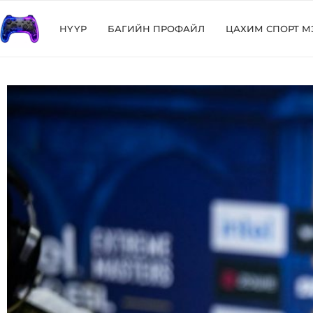
НҮҮР
БАГИЙН ПРОФАЙЛ
ЦАХИМ СПОРТ М