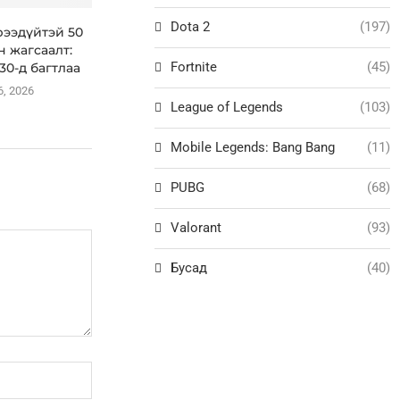
Dota 2
(197)
рээдүйтэй 50
н жагсаалт:
Fortnite
(45)
30-д багтлаа
6, 2026
League of Legends
(103)
Mobile Legends: Bang Bang
(11)
PUBG
(68)
Valorant
(93)
Бусад
(40)