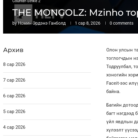
Counter-Strike 2
THE MONGOLZ: Mzinho тор
by
Номин-Эрдэнэ Ганболд
1 сар 8, 2026
0 comments
Архив
Олон улсын та
тоглогчдын нэ
8 сар 2026
Тодруулбал, т
хоногийн хори
7 сар 2026
Faceit-ээс ил
байна.
6 сар 2026
Багийн дотоод
5 сар 2026
багт нэгдээд б
үйл явдлын да
4 сар 2026
хүлээлт үүсээ