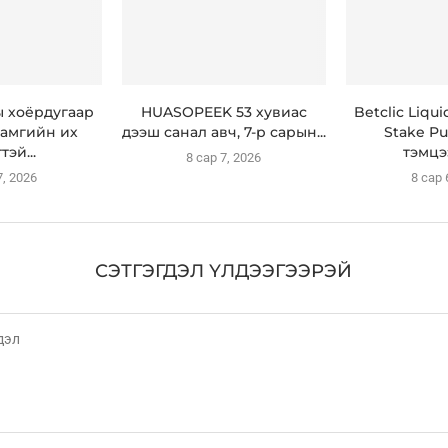
ы хоёрдугаар
HUASOPEEK 53 хувиас
Betclic Liqu
амгийн их
дээш санал авч, 7-р сарын...
Stake Pu
тэй...
тэмцэ
8 сар 7, 2026
7, 2026
8 сар 
СЭТГЭГДЭЛ ҮЛДЭЭГЭЭРЭЙ