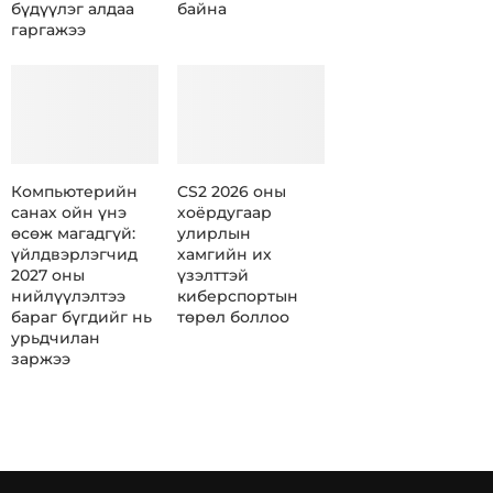
бүдүүлэг алдаа
байна
гаргажээ
Компьютерийн
CS2 2026 оны
санах ойн үнэ
хоёрдугаар
өсөж магадгүй:
улирлын
үйлдвэрлэгчид
хамгийн их
2027 оны
үзэлттэй
нийлүүлэлтээ
киберспортын
бараг бүгдийг нь
төрөл боллоо
урьдчилан
заржээ