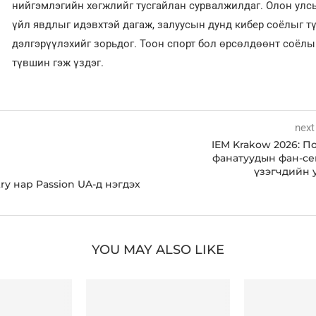
нийгэмлэгийн хөгжлийг тусгайлан сурвалжилдаг. Олон улсы
үйл явдлыг идэвхтэй дагаж, залуусын дунд кибер соёлыг т
дэлгэрүүлэхийг зорьдог. Тоон спорт бол өрсөлдөөнт соёл
түвшин гэж үздэг.
next
IEM Krakow 2026: П
фанатуудын фан-се
үзэгчдийн 
ry нар Passion UA-д нэгдэх
YOU MAY ALSO LIKE