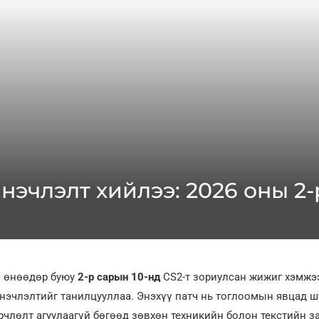
инэчлэлт хийлээ: 2026 оны 2-
и өнөөдөр буюу
2-р сарын 10-нд
CS2-т зориулсан жижиг хэмжэ
нэчлэлтийг танилцууллаа. Энэхүү патч нь тоглоомын явцад 
члөлт агуулаагүй бөгөөд зөвхөн техникийн болон текстийн з