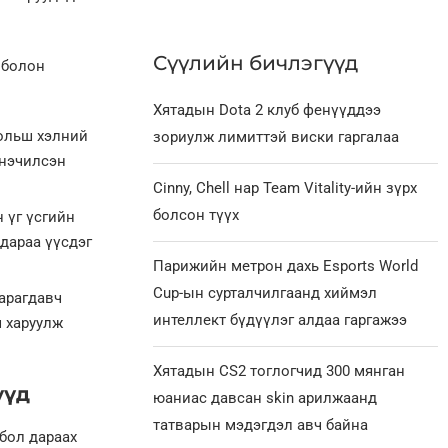
Сүүлийн бичлэгүүд
 болон
Хятадын Dota 2 клуб фенүүддээ
Польш хэлний
зориулж лимиттэй виски гаргалаа
инэчилсэн
Cinny, Chell нар Team Vitality-ийн зүрх
болсон түүх
 үг үсгийн
дараа үүсдэг
Парижийн метрон дахь Esports World
Cup-ын сурталчилгаанд хиймэл
харагдавч
интеллект бүдүүлэг алдаа гаргажээ
ч харуулж
Хятадын CS2 тоглогчид 300 мянган
үүд
юаниас давсан skin арилжаанд
татварын мэдэгдэл авч байна
 бол дараах