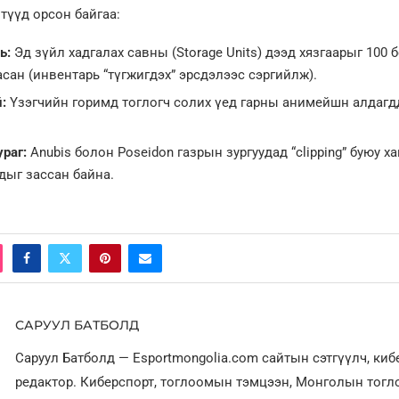
түүд орсон байгаа:
ь:
Эд зүйл хадгалах савны (Storage Units) дээд хязгаарыг 100 
асан (инвентарь “түгжигдэх” эрсдэлээс сэргийлж).
:
Үзэгчийн горимд тоглогч солих үед гарны анимейшн алдагд
раг:
Anubis болон Poseidon газрын зургуудад “clipping” буюу ха
дыг зассан байна.
САРУУЛ БАТБОЛД
Саруул Батболд — Esportmongolia.com сайтын сэтгүүлч, ки
редактор. Киберспорт, тоглоомын тэмцээн, Монголын тог