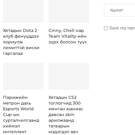
Save my name
Хятадын Dota 2
Cinny, Chell нар
клуб фенүүддээ
Team Vitality-ийн
зориулж
зүрх болсон түүх
лимиттэй виски
гаргалаа
Парижийн
Хятадын CS2
метрон дахь
тоглогчид 300
Esports World
мянган юаниас
Cup-ын
давсан skin
сурталчилгаанд
арилжаанд
хиймэл
татварын
интеллект
мэдэгдэл авч