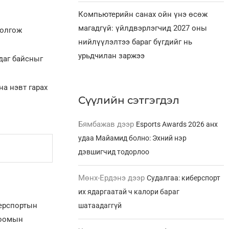
Компьютерийн санах ойн үнэ өсөж
магадгүй: үйлдвэрлэгчид 2027 оны
болгож
нийлүүлэлтээ бараг бүгдийг нь
урьдчилан заржээ
даг байсныг
на нэвт гарах
Сүүлийн сэтгэгдэл
Бямбажав
дээр
Esports Awards 2026 анх
удаа Майамид болно: Эхний нэр
дэвшигчид тодорлоо
Мөнх-Ердэнэ
дээр
Судалгаа: киберспорт
их ядаргаатай ч калори бараг
берспортын
шатаадаггүй
лоомын