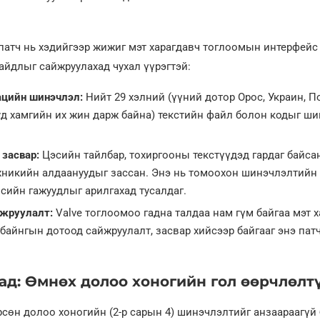
патч нь хэдийгээр жижиг мэт харагдавч тоглоомын интерфейс
йдлыг сайжруулахад чухал үүрэгтэй:
цийн шинэчлэл:
Нийт 29 хэлний (үүний дотор Орос, Украин, 
уд хамгийн их жин дарж байна) текстийн файл болон кодыг ш
 засвар:
Цэсийн тайлбар, тохиргооны текстүүдэд гардаг байсан
хникийн алдаануудыг зассан. Энэ нь томоохон шинэчлэлтийн 
сийн гажуудлыг арилгахад тусалдаг.
жруулалт:
Valve тоглоомоо гадна талдаа нам гүм байгаа мэт 
 байнгын дотоод сайжруулалт, засвар хийсээр байгааг энэ пат
ад: Өмнөх долоо хоногийн гол өөрчлөлт
рсөн долоо хоногийн (2-р сарын 4) шинэчлэлтийг анзаараагүй