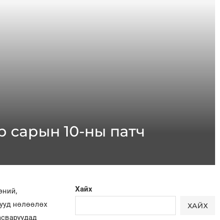
р сарын 10-ны патч
Хайх
эний,
шууд нөлөөлөх
ХАЙХ
асваруудад