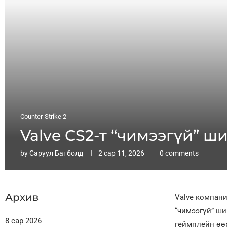
Counter-Strike 2
Valve CS2-т “чимээгүй” ш
by
Саруул Батболд
2 сар 11, 2026
0 comments
Архив
Valve компан
“чимээгүй” ши
8 сар 2026
геймплейн өөр