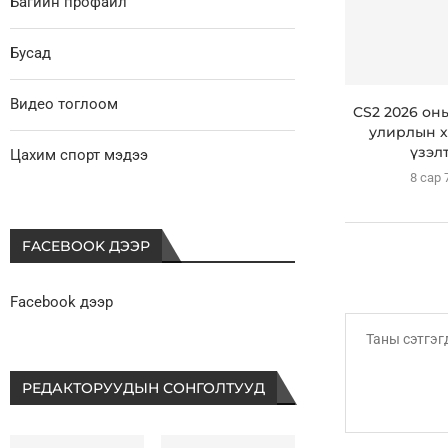
Багийн профайл
Бусад
Видео тоглоом
CS2 2026 он
улирлын х
үзэлт
Цахим спорт мэдээ
8 сар 
FACEBOOK ДЭЭР
Facebook дээр
РЕДАКТОРУУДЫН СОНГОЛТУУД