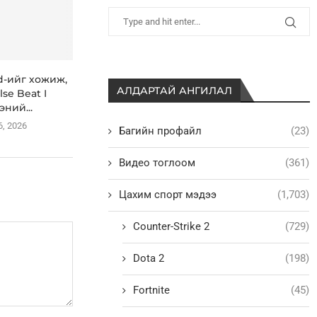
id-ийг хожиж,
АЛДАРТАЙ АНГИЛАЛ
lse Beat I
эний...
6, 2026
Багийн профайл
(23)
Видео тоглоом
(361)
Цахим спорт мэдээ
(1,703)
Counter-Strike 2
(729)
Dota 2
(198)
Fortnite
(45)