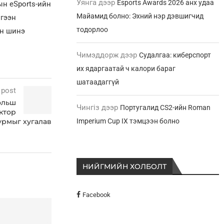
Уянга
дээр
Esports Awards 2026 анх удаа
н eSports-ийн
Майамид болно: Эхний нэр дэвшигчид
үгээн
тодорлоо
ын шинэ
Чимэддорж
дээр
Судалгаа: киберспорт
их ядаргаатай ч калори бараг
шатаадаггүй
 post
ольш
Чингіз
дээр
Португалид CS2-ийн Roman
ктор
урмыг хугалав
Imperium Cup IX тэмцээн болно
НИЙГМИЙН ХОЛБОЛТ
Facebook