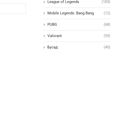
League of Legends
(103)
Mobile Legends: Bang Bang
(12)
PUBG
(68)
Valorant
(93)
Бусад
(40)