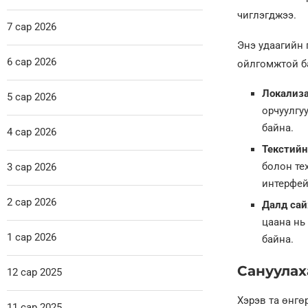
чиглэгджээ.
7 сар 2026
Энэ удаагийн 
6 сар 2026
ойлгомжтой ба
Локализа
5 сар 2026
орчуулгу
байна.
4 сар 2026
Текстийн
болон те
3 сар 2026
интерфей
2 сар 2026
Далд сай
цаана нь
1 сар 2026
байна.
Сануулах
12 сар 2025
Хэрэв та өнгө
11 сар 2025