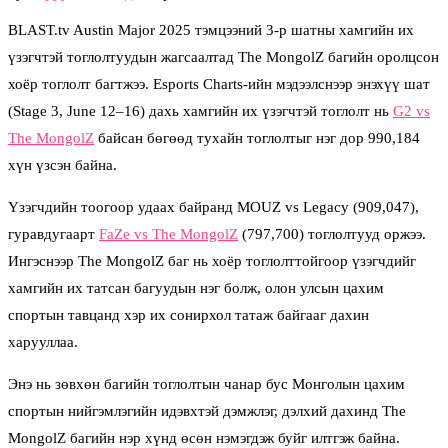
BLAST.tv Austin Major 2025 тэмцээний 3-р шатны хамгийн их
үзэгчтэй тоглолтуудын жагсаалтад The MongolZ багийн оролцсон
хоёр тоглолт багтжээ. Esports Charts-ийн мэдээлснээр энэхүү шат
(Stage 3, June 12–16) дахь хамгийн их үзэгчтэй тоглолт нь
G2 vs
The MongolZ
байсан бөгөөд тухайн тоглолтыг нэг дор 990,184
хүн үзсэн байна.
Үзэгчдийн тоогоор удаах байранд MOUZ vs Legacy (909,047),
гуравдугаарт
FaZe vs The MongolZ
(797,700) тоглолтууд оржээ.
Ингэснээр The MongolZ баг нь хоёр тоглолттойгоор үзэгчдийг
хамгийн их татсан багуудын нэг болж, олон улсын цахим
спортын тавцанд хэр их сонирхол татаж байгааг дахин
харууллаа.
Энэ нь зөвхөн багийн тоглолтын чанар бус Монголын цахим
спортын нийгэмлэгийн идэвхтэй дэмжлэг, дэлхий дахинд The
MongolZ багийн нэр хүнд өсөн нэмэгдэж буйг илтгэж байна.