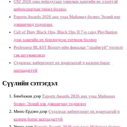
CS2 2026 оны хоёрдугаар улирлын хамгийн их үзэлттэй
киберспортын төрөл боллоо
Esports Awards 2026 анх удаа Майамид болно: Эхний нэр
дэвшигчид тодорлоо
Call of Duty Black Ops, Black Ops II 7-р сард PlayStation
дээр хамгийн их борлогдсон тоглоом боллоо
Professeur BLAST Bounty-ийн финалыг “драйвгүй” тоглолт
гэж шүүмжилжээ
Судалгаа: киберспорт их ядаргаатай ч калори бараг
шатаадаггүй
Сүүлийн сэтгэгдэл
Бямбажав
дээр
Esports Awards 2026 анх удаа Майамид
болно: Эхний нэр дэвшигчид тодорлоо
Мөнх-Ердэнэ
дээр
Судалгаа: киберспорт их ядаргаатай ч
калори бараг шатаадаггүй
Уянга
дээр
Esports Awards 2026 анх удаа Майамид болно: