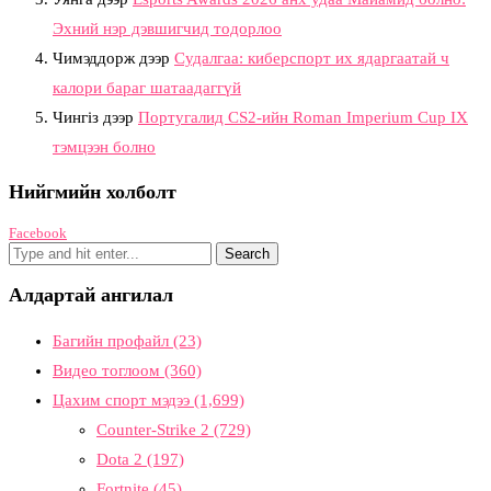
Эхний нэр дэвшигчид тодорлоо
Чимэддорж
дээр
Судалгаа: киберспорт их ядаргаатай ч
калори бараг шатаадаггүй
Чингіз
дээр
Португалид CS2-ийн Roman Imperium Cup IX
тэмцээн болно
Нийгмийн холболт
Facebook
Алдартай ангилал
Багийн профайл
(23)
Видео тоглоом
(360)
Цахим спорт мэдээ
(1,699)
Counter-Strike 2
(729)
Dota 2
(197)
Fortnite
(45)