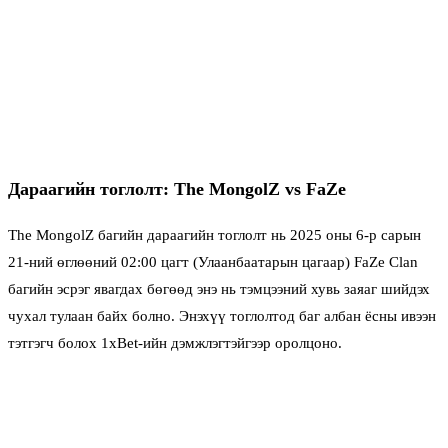
Дараагийн тоглолт: The MongolZ vs FaZe
The MongolZ багийн дараагийн тоглолт нь 2025 оны 6-р сарын
21-ний өглөөний 02:00 цагт (Улаанбаатарын цагаар) FaZe Clan
багийн эсрэг явагдах бөгөөд энэ нь тэмцээний хувь заяаг шийдэх
чухал тулаан байх болно. Энэхүү тоглолтод баг албан ёсны ивээн
тэтгэгч болох 1xBet-ийн дэмжлэгтэйгээр оролцоно.