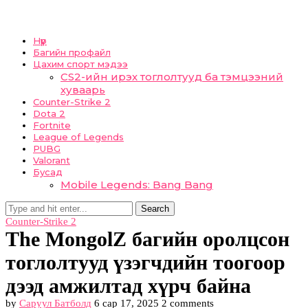
Нүүр
Багийн профайл
Цахим спорт мэдээ
CS2-ийн ирэх тоглолтууд ба тэмцээний
хуваарь
Counter-Strike 2
Dota 2
Fortnite
League of Legends
PUBG
Valorant
Бусад
Mobile Legends: Bang Bang
Search
Counter-Strike 2
The MongolZ багийн оролцсон
тоглолтууд үзэгчдийн тоогоор
дээд амжилтад хүрч байна
by
Саруул Батболд
6 сар 17, 2025
2 comments