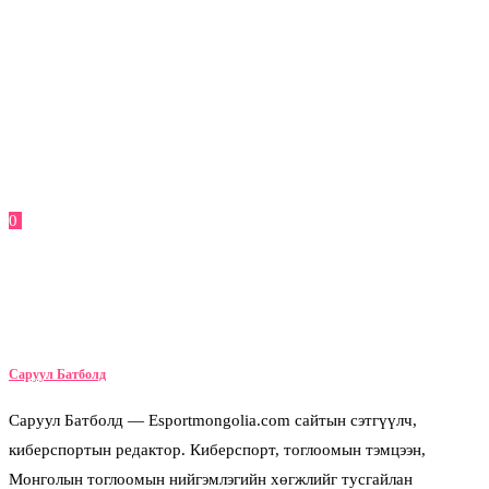
0
Facebook
Twitter
Pinterest
Email
Саруул Батболд
Саруул Батболд — Esportmongolia.com сайтын сэтгүүлч,
киберспортын редактор. Киберспорт, тоглоомын тэмцээн,
Монголын тоглоомын нийгэмлэгийн хөгжлийг тусгайлан