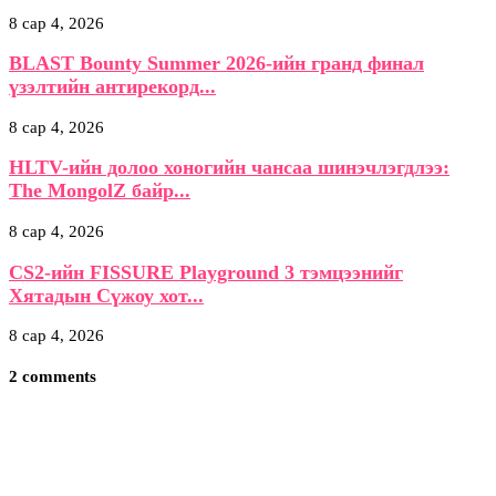
8 сар 4, 2026
BLAST Bounty Summer 2026-ийн гранд финал
үзэлтийн антирекорд...
8 сар 4, 2026
HLTV-ийн долоо хоногийн чансаа шинэчлэгдлээ:
The MongolZ байр...
8 сар 4, 2026
CS2-ийн FISSURE Playground 3 тэмцээнийг
Хятадын Сүжоу хот...
8 сар 4, 2026
2 comments