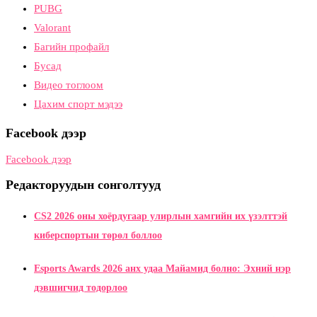
PUBG
Valorant
Багийн профайл
Бусад
Видео тоглоом
Цахим спорт мэдээ
Facebook дээр
Facebook дээр
Редакторуудын сонголтууд
CS2 2026 оны хоёрдугаар улирлын хамгийн их үзэлттэй
киберспортын төрөл боллоо
Esports Awards 2026 анх удаа Майамид болно: Эхний нэр
дэвшигчид тодорлоо