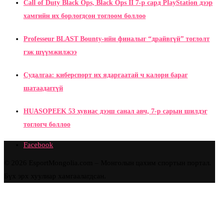
Call of Duty Black Ops, Black Ops II 7-р сард PlayStation дээр
хамгийн их борлогдсон тоглоом боллоо
Professeur BLAST Bounty-ийн финалыг “драйвгүй” тоглолт
гэж шүүмжилжээ
Судалгаа: киберспорт их ядаргаатай ч калори бараг
шатаадаггүй
HUASOPEEK 53 хувиас дээш санал авч, 7-р сарын шилдэг
тоглогч боллоо
Facebook
© 2026 EsportMongolia.com – Монголын цахим спортын портал.
Бүх эрх хуулиар хамгаалагдсан.