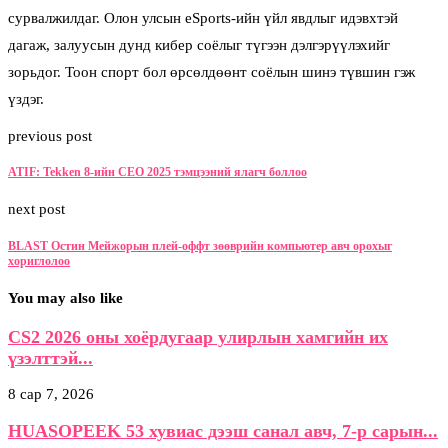
сурвалжилдаг. Олон улсын eSports-ийн үйл явдлыг идэвхтэй
дагаж, залуусын дунд кибер соёлыг түгээн дэлгэрүүлэхийг
зорьдог. Тоон спорт бол өрсөлдөөнт соёлын шинэ түвшин гэж
үздэг.
previous post
ATIF: Tekken 8-ийн CEO 2025 тэмцээний ялагч боллоо
next post
BLAST Остин Мейжорын плей-оффт зөөврийн компьютер авч орохыг
хориглолоо
You may also like
CS2 2026 оны хоёрдугаар улирлын хамгийн их
үзэлттэй...
8 сар 7, 2026
HUASOPEEK 53 хувиас дээш санал авч, 7-р сарын...