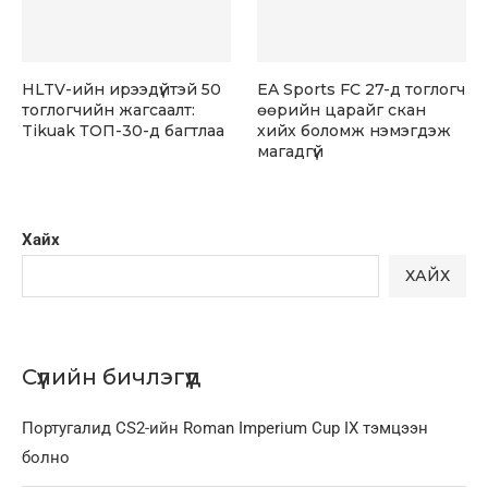
HLTV-ийн ирээдүйтэй 50
EA Sports FC 27-д тоглогч
тоглогчийн жагсаалт:
өөрийн царайг скан
Tikuak ТОП-30-д багтлаа
хийх боломж нэмэгдэж
магадгүй
Хайх
ХАЙХ
Сүүлийн бичлэгүүд
Португалид CS2-ийн Roman Imperium Cup IX тэмцээн
болно