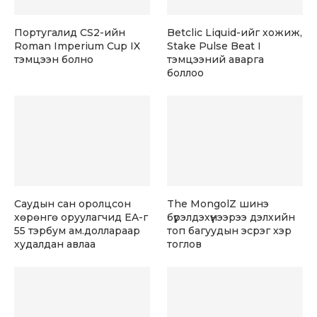
Португалид CS2-ийн
Betclic Liquid-ийг хожиж,
Roman Imperium Cup IX
Stake Pulse Beat I
тэмцээн болно
тэмцээний аварга
боллоо
Саудын сан оролцсон
The MongolZ шинэ
хөрөнгө оруулагчид EA-г
бүрэлдэхүүнээрээ дэлхийн
55 тэрбум ам.доллараар
топ багуудын эсрэг хэр
худалдан авлаа
тоглов