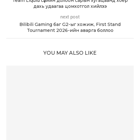
Team Liquid сүүлийн долоон сарын хугацаанд хоёр
дахь удаагаа цомхотгол хийлээ
next post
Bilibili Gaming баг G2-ыг хожиж, First Stand
Tournament 2026-ийн аварга боллоо
YOU MAY ALSO LIKE