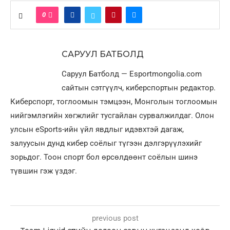
0
САРУУЛ БАТБОЛД
Саруул Батболд — Esportmongolia.com
сайтын сэтгүүлч, киберспортын редактор.
Киберспорт, тоглоомын тэмцээн, Монголын тоглоомын
нийгэмлэгийн хөгжлийг тусгайлан сурвалжилдаг. Олон
улсын eSports-ийн үйл явдлыг идэвхтэй дагаж,
залуусын дунд кибер соёлыг түгээн дэлгэрүүлэхийг
зорьдог. Тоон спорт бол өрсөлдөөнт соёлын шинэ
түвшин гэж үздэг.
previous post