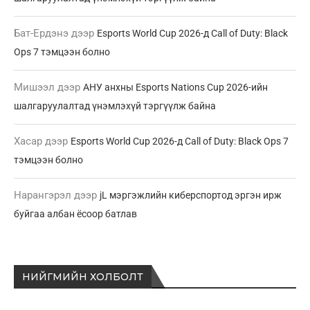
Бат-Ердэнэ
дээр
Esports World Cup 2026-д Call of Duty: Black
Ops 7 тэмцээн болно
Мишээл
дээр
АНУ анхны Esports Nations Cup 2026-ийн
шалгаруулалтад үнэмлэхүй тэргүүлж байна
Хасар
дээр
Esports World Cup 2026-д Call of Duty: Black Ops 7
тэмцээн болно
Нарангэрэл
дээр
jL мэргэжлийн киберспортод эргэн ирж
буйгаа албан ёсоор батлав
НИЙГМИЙН ХОЛБОЛТ