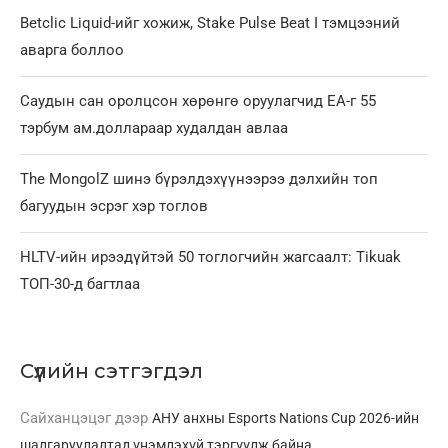
Betclic Liquid-ийг хожиж, Stake Pulse Beat I тэмцээний
аварга боллоо
Саудын сан оролцсон хөрөнгө оруулагчид EA-г 55
тэрбум ам.доллараар худалдан авлаа
The MongolZ шинэ бүрэлдэхүүнээрээ дэлхийн топ
багуудын эсрэг хэр тоглов
HLTV-ийн ирээдүйтэй 50 тоглогчийн жагсаалт: Tikuak
ТОП-30-д багтлаа
Сүүлийн сэтгэгдэл
Сайханцэцэг
дээр
АНУ анхны Esports Nations Cup 2026-ийн
шалгаруулалтад үнэмлэхүй тэргүүлж байна