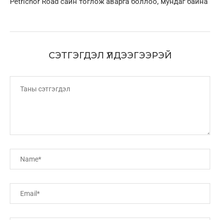
Petrichor Road сайн тоглож аварга боллоо, мундаг байна
СЭТГЭГДЭЛ ҮЛДЭЭГЭЭРЭЙ