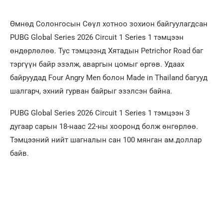
Өмнөд Солонгосын Сөүл хотноо зохион байгуулагдсан
PUBG Global Series 2026 Circuit 1 Series 1 тэмцээн
өндөрлөлөө. Тус тэмцээнд Хятадын Petrichor Road баг
тэргүүн байр эзэлж, аваргын цомыг өргөв. Удаах
байруудад Four Angry Men болон Made in Thailand багууд
шалгарч, эхний гурван байрыг эзэлсэн байна.
PUBG Global Series 2026 Circuit 1 Series 1 тэмцээн 3
дугаар сарын 18-наас 22-ны хооронд болж өнгөрлөө.
Тэмцээний нийт шагналын сан 100 мянган ам.доллар
байв.