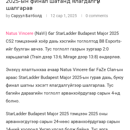
2025-ын финал шатанд ялагдалгүй
шалгарав
by
Саруул Батболд
12 сар 1, 2025
0 comments
Natus Vincere
(NaVi) баг StarLadder Budapest Major 2025
CS2 тэмцээний хоёр дахь хэсгийн тоглолтод B8 Esports-
ийг буулган авчээ. Тус тоглолт газрын зургаар 2:0
харьцаатай (Train дээр 13:6; Mirage дээр 13:8) өндөрлөв.
Энэхүү ялалтынхаа ачаар Natus Vincere баг FaZe Clan-ын
араас StarLadder Budapest Major 2025-ын гурав дахь, буюу
финал шатны хэсэгт ялагдалгүйгээр шалгарлаа. Тус
багийн дараагийн тоглолт арванхоёрдугаар сарын 4-нд
болно.
StarLadder Budapest Major 2025 тэмцээн 2025 оны
арваннэгдүгээр сарын 24-нөөс арванхоёрдугаар сарын
14-ний хооронд Унгар улсад болж байна. Тус арга