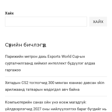
Хайх
ХАЙХ
Сүүлийн бичлэгүүд
Парижийн метрон дахь Esports World Cup-ын
сурталчилгаанд хиймэл интеллект бүдүүлэг алдаа
гаргажээ
Хятадын CS2 тоглогчид 300 мянган юаниас давсан skin
арилжаанд татварын мэдэгдэл авч байна
Компьютерийн санах ойн үнэ өсөж магадгүй:
үйлдвэрлэгчид 2027 оны нийлүүлэлтээ бараг бүгдийг нь