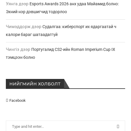
Уянга
дээр
Esports Awards 2026 анх удаа Майамид болно:
Эхний нэр дэвшигчид тодорлоо
Чимэддорж
дээр
Судалгаа: киберспорт их ядаргаатай ч
калори бараг шатаадаггүй
Чингіз
дээр
Португалид CS2-ийн Roman Imperium Cup IX
тэмцээн болно
НИЙГМИЙН ХОЛБОЛТ
Facebook