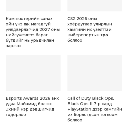
Компьютерийн санах
CS2 2026 оны
ойн үнэ өсөж магадгүй:
хоёрдугаар улирлын
үйлдвэрлэгчид 2027 оны
хамгийн их үзэлттэй
нийлүүлэлтээ бараг
киберспортын төрөл
бүгдийг нь урьдчилан
боллоо
заржээ
Esports Awards 2026 анх
Call of Duty Black Ops,
удаа Майамид болно:
Black Ops II 7-р сард
Эхний нэр дэвшигчид
PlayStation дээр хамгийн
тодорлоо
их борлогдсон тоглоом
боллоо