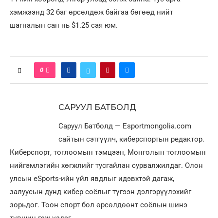
хэмжээнд 32 баг өрсөлдөж байгаа бөгөөд нийт
шагналын сан нь $1.25 сая юм.
0
САРУУЛ БАТБОЛД
Саруул Батболд — Esportmongolia.com
сайтын сэтгүүлч, киберспортын редактор.
Киберспорт, тоглоомын тэмцээн, Монголын тоглоомын
нийгэмлэгийн хөгжлийг тусгайлан сурвалжилдаг. Олон
улсын eSports-ийн үйл явдлыг идэвхтэй дагаж,
залуусын дунд кибер соёлыг түгээн дэлгэрүүлэхийг
зорьдог. Тоон спорт бол өрсөлдөөнт соёлын шинэ