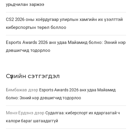
урьдчилан заржээ
CS2 2026 оны хоёрдугаар улирлын хамгийн их үзэлттэй
киберспортын төрөл боллоо
Esports Awards 2026 анх удаа Майамид болно: Эхний нэр
дэвшигчид тодорлоо
Сүүлийн сэтгэгдэл
Бямбажав
дээр
Esports Awards 2026 анх удаа Майамид
болно: Эхний нэр дэвшигчид тодорлоо
Мөнх-Ердэнэ
дээр
Судалгаа: киберспорт их ядаргаатай ч
калори бараг шатаадаггүй