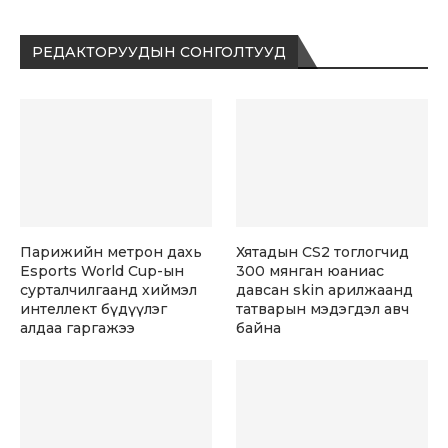
РЕДАКТОРУУДЫН СОНГОЛТУУД
Парижийн метрон дахь
Хятадын CS2 тоглогчид
Esports World Cup-ын
300 мянган юаниас
сурталчилгаанд хиймэл
давсан skin арилжаанд
интеллект бүдүүлэг
татварын мэдэгдэл авч
алдаа гаргажээ
байна