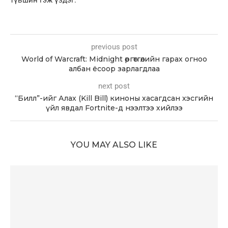
түвшин гэж үздэг.
previous post
World of Warcraft: Midnight өргөтгөлийн гарах огноо
албан ёсоор зарлагдлаа
next post
“Билл”-ийг Алах (Kill Bill) киноны хасагдсан хэсгийн
үйл явдал Fortnite-д нээлтээ хийлээ
YOU MAY ALSO LIKE