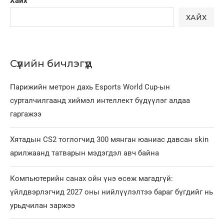
Хайх
ХАЙХ
Сүүлийн бичлэгүүд
Парижийн метрон дахь Esports World Cup-ын
сурталчилгаанд хиймэл интеллект бүдүүлэг алдаа
гаргажээ
Хятадын CS2 тоглогчид 300 мянган юаниас давсан skin
арилжаанд татварын мэдэгдэл авч байна
Компьютерийн санах ойн үнэ өсөж магадгүй:
үйлдвэрлэгчид 2027 оны нийлүүлэлтээ бараг бүгдийг нь
урьдчилан заржээ