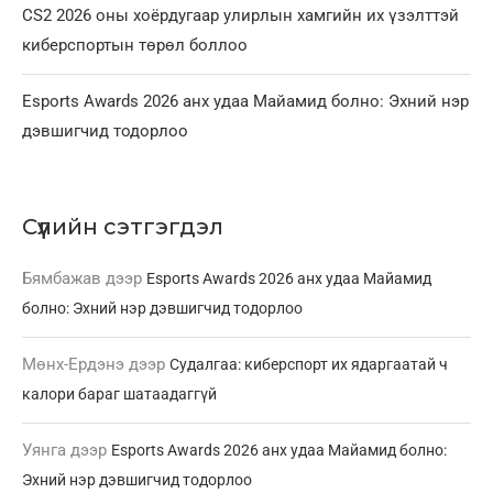
CS2 2026 оны хоёрдугаар улирлын хамгийн их үзэлттэй
киберспортын төрөл боллоо
Esports Awards 2026 анх удаа Майамид болно: Эхний нэр
дэвшигчид тодорлоо
Сүүлийн сэтгэгдэл
Бямбажав
дээр
Esports Awards 2026 анх удаа Майамид
болно: Эхний нэр дэвшигчид тодорлоо
Мөнх-Ердэнэ
дээр
Судалгаа: киберспорт их ядаргаатай ч
калори бараг шатаадаггүй
Уянга
дээр
Esports Awards 2026 анх удаа Майамид болно:
Эхний нэр дэвшигчид тодорлоо