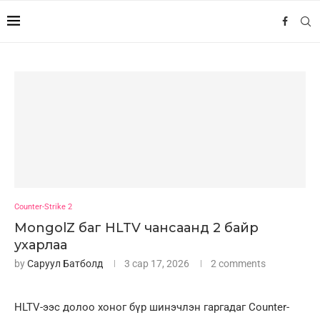
Counter-Strike 2
MongolZ баг HLTV чансаанд 2 байр
ухарлаа
by
Саруул Батболд
3 сар 17, 2026
2 comments
HLTV-ээс долоо хоног бүр шинэчлэн гаргадаг Counter-