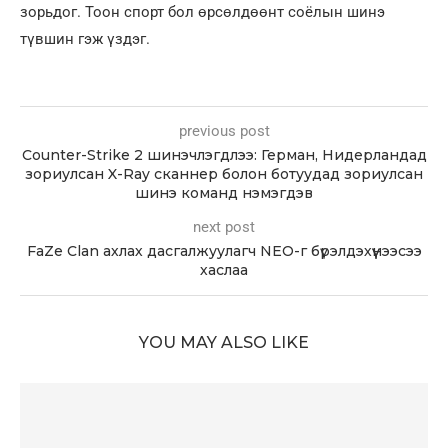
зорьдог. Тоон спорт бол өрсөлдөөнт соёлын шинэ
түвшин гэж үздэг.
previous post
Counter-Strike 2 шинэчлэгдлээ: Герман, Нидерландад
зориулсан X-Ray сканнер болон ботуудад зориулсан
шинэ команд нэмэгдэв
next post
FaZe Clan ахлах дасгалжуулагч NEO-г бүрэлдэхүүнээсээ
хаслаа
YOU MAY ALSO LIKE