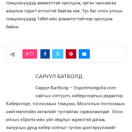
тэмцээнүүдэд амжилттай оролцож, эргэн чансаагаа
ахиулна гэдэгт итгэлтэй байгаа юм. Тус баг олон улсын
тэмцээнүүдэд 1xBet-ийн дэмжлэгтэйгээр оролцож
байна.
0
САРУУЛ БАТБОЛД
Саруул Батболд — Esportmongolia.com
сайтын сэтгүүлч, киберспортын редактор.
Киберспорт, тоглоомын тэмцээн, Монголын тоглоомын
нийгэмлэгийн хөгжлийг тусгайлан сурвалжилдаг. Олон
улсын eSports-ийн үйл явдлыг идэвхтэй дагаж,
залуусын дунд кибер соёлыг түгээн дэлгэрүүлэхийг