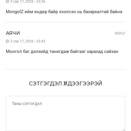
3 сар 17, 2026 - 23:36
MongolZ ийм өндөр байр эзэлсэн нь бахархалтай байна
АЯЧИ
REPLY
3 сар 17, 2026 - 23:43
Монгол баг дэлхийд танигдаж байгааг харахад сайхан
СЭТГЭГДЭЛ ҮЛДЭЭГЭЭРЭЙ