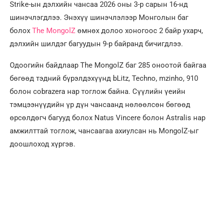
Strike-ын дэлхийн чансаа 2026 оны 3-р сарын 16-нд
шинэчлэгдлээ. Энэхүү шинэчлэлээр Монголын баг
болох
The MongolZ
өмнөх долоо хоногоос 2 байр ухарч,
дэлхийн шилдэг багуудын 9-р байранд бичигдлээ.
Одоогийн байдлаар The MongolZ баг 285 оноотой байгаа
бөгөөд тэдний бүрэлдэхүүнд bLitz, Techno, mzinho, 910
болон cobrazera нар тоглож байна. Сүүлийн үеийн
тэмцээнүүдийн үр дүн чансаанд нөлөөлсөн бөгөөд
өрсөлдөгч багууд болох Natus Vincere болон Astralis нар
амжилттай тоглож, чансаагаа ахиулсан нь MongolZ-ыг
доошлоход хүргэв.