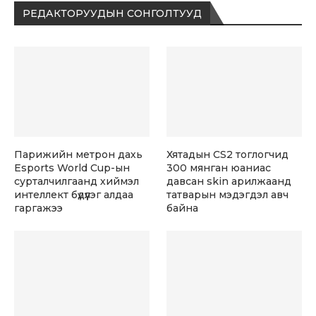
РЕДАКТОРУУДЫН СОНГОЛТУУД
Парижийн метрон дахь
Хятадын CS2 тоглогчид
Esports World Cup-ын
300 мянган юаниас
сурталчилгаанд хиймэл
давсан skin арилжаанд
интеллект бүдүүлэг алдаа
татварын мэдэгдэл авч
гаргажээ
байна