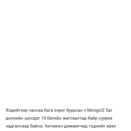
Хэдийгээр чансаа бага зэрэг буурсан ч MongolZ баг
дэлхийн шилдэг 10 багийн жагсаалтад байр сууриа
хадгалсаар байна. Хөгжөөн дэмжигчид тэднийг ирэх