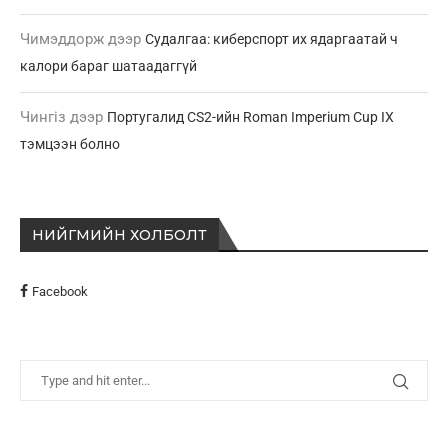
Чимэддорж
дээр
Судалгаа: киберспорт их ядаргаатай ч
калори бараг шатаадаггүй
Чингіз
дээр
Португалид CS2-ийн Roman Imperium Cup IX
тэмцээн болно
НИЙГМИЙН ХОЛБОЛТ
Facebook