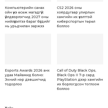
Компьютерийн санах
CS2 2026 оны
ойн үнэ өсөж магадгүй:
хоёрдугаар улирлын
үйлдвэрлэгчид 2027 оны
хамгийн их үзэлттэй
нийлүүлэлтээ бараг бүгдийг
киберспортын төрөл
нь урьдчилан заржээ
боллоо
Esports Awards 2026 анх
Call of Duty Black Ops,
удаа Майамид болно:
Black Ops II 7-р сард
Эхний нэр дэвшигчид
PlayStation дээр хамгийн
тодорлоо
их борлогдсон тоглоом
боллоо