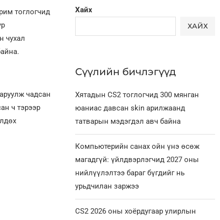
Хайх
арим тоглогчид
ур
ХАЙХ
н чухал
айна.
Сүүлийн бичлэгүүд
аруулж чадсан
Хятадын CS2 тоглогчид 300 мянган
ан ч тэрээр
юаниас давсан skin арилжаанд
өлдөх
татварын мэдэгдэл авч байна
Компьютерийн санах ойн үнэ өсөж
магадгүй: үйлдвэрлэгчид 2027 оны
нийлүүлэлтээ бараг бүгдийг нь
урьдчилан заржээ
CS2 2026 оны хоёрдугаар улирлын