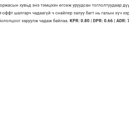
 Торжасын хувьд энэ тэмцээн өгсөж уруудсан тоглолтуудаар дү
-оффт шалгарч чадаагүй ч снайпер залуу багт нь галын хүч хэ
бололцоог харуулж чадаж байлаа.
KPR: 0.80 | DPR: 0.66 | ADR: 