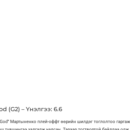
d (G2) – Үнэлгээ: 6.6
God” Мартыненко плей-оффт өөрийн шилдэг тоглолтоо гаргаж
ш түвшингээ хадгалж чадсан. Тэрээр тогтвортой байдлаа олж