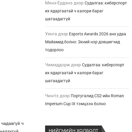
Мөнх-Ердэнэ
дээр
Судалгаа: киберспорт
их ядаргаатай ч калори бараг
шатаадаггүй
Уянга
дээр
Esports Awards 2026 анх удаа
Майамид болно: Эхний нэр дэвшигчид
тодорлоо
Чимэддорж
дээр
Судалгаа: киберспорт
их ядаргаатай ч калори бараг
шатаадаггүй
Чингіз
дээр
Португалид CS2-ийн Roman
Imperium Cup IX тэмцээн болно
 чадаагүй ч
НИЙГМИЙН ХОЛБОЛТ
 чадахгүй