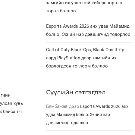
хамгийн их үзэлттэй киберспортын
төрөл боллоо
Esports Awards 2026 анх удаа Майамид
болно: Эхний нэр дэвшигчид тодорлоо
Call of Duty Black Ops, Black Ops II 7-р
сард PlayStation дээр хамгийн их
борлогдсон тоглоом боллоо
Сүүлийн сэтгэгдэл
мгийн
улсан хувь
Бямбажав
дээр
Esports Awards 2026 анх
ж байсан ч
удаа Майамид болно: Эхний нэр
дэвшигчид тодорлоо