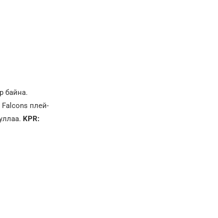
р байна.
 Falcons плей-
ууллаа.
KPR: