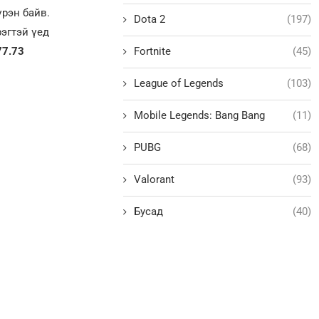
үрэн байв.
Dota 2
(197)
рэгтэй үед
Fortnite
(45)
77.73
League of Legends
(103)
Mobile Legends: Bang Bang
(11)
PUBG
(68)
Valorant
(93)
Бусад
(40)