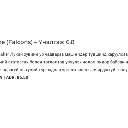
e (Falcons) – Үнэлгээ: 6.8
uke” Лукин хувийн ур чадвараа маш өндөр түвшинд харуулсаа
ний статистик болон тоглолтод үзүүлэх нөлөө өндөр байсан ч
чадаагүй нь хувийн ур чадвар үргэлж ялалт авчирдаггүйг сан
69 | ADR: 86.50