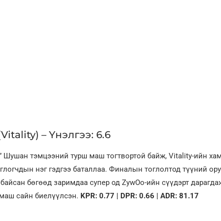
Vitality) – Үнэлгээ: 6.6
” Шушан тэмцээний турш маш тогтвортой байж, Vitality-ийн ха
глогчдын нэг гэдгээ баталлаа. Финалын тоглолтод түүний ору
 байсан бөгөөд заримдаа супер од ZywOo-ийн сүүдэрт дарагда
 маш сайн биелүүлсэн.
KPR: 0.77 | DPR: 0.66 | ADR: 81.17