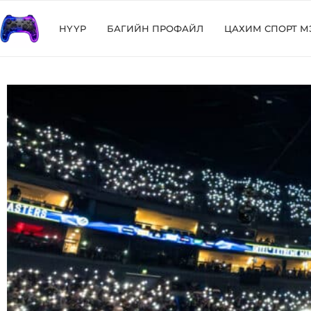
НҮҮР
БАГИЙН ПРОФАЙЛ
ЦАХИМ СПОРТ М