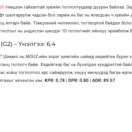
26
тэмцээн гайхалтай хувийн тоглолтуудаар дүүрэн байлаа. З
фт шалгаруулж чадсан бол зарим нь баг нь ялагдсан ч хувийн 
оц ялгарч байв. Тэмцээний нөлөөлөл, тогтвортой байдал боло
глолтыг нь үндэслэн шилдэг 10 тоглогчийг ийнхүү эрэмбэлж б
(G2) – Үнэлгээ: 6.4
” Шимко нь MOUZ-ийн эсрэг шөвгийн наймд өөрийгөө бүрэн х
ганц тоглогч байв. Хэдийгээр баг нь бүхэлдээ хүндрэлтэй байс
ас хойш тоглолтоо эрс сайжруулж, хэцүү мөчүүдэд багаа өрс
лгахыг хичээсэн юм.
KPR: 0.78 | DPR: 0.80 | ADR: 89.57