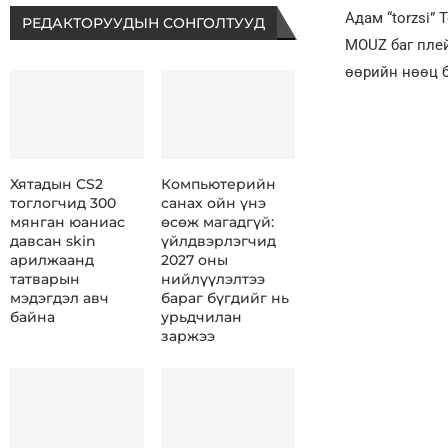
Адам “torzsi”
РЕДАКТОРУУДЫН СОНГОЛТУУД
MOUZ баг плей
өөрийн нөөц 
Хятадын CS2
Компьютерийн
тоглогчид 300
санах ойн үнэ
мянган юаниас
өсөж магадгүй:
давсан skin
үйлдвэрлэгчид
арилжаанд
2027 оны
татварын
нийлүүлэлтээ
мэдэгдэл авч
бараг бүгдийг нь
байна
урьдчилан
заржээ