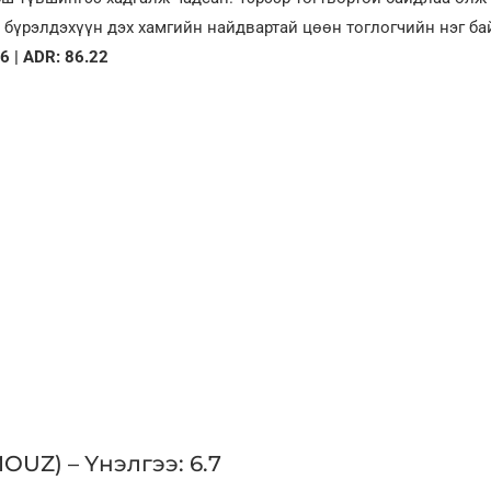
 бүрэлдэхүүн дэх хамгийн найдвартай цөөн тоглогчийн нэг ба
76 | ADR: 86.22
(MOUZ) – Үнэлгээ: 6.7