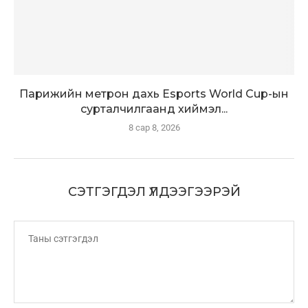
Парижийн метрон дахь Esports World Cup-ын
сурталчилгаанд хиймэл...
8 сар 8, 2026
СЭТГЭГДЭЛ ҮЛДЭЭГЭЭРЭЙ