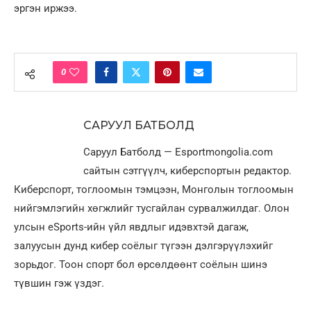
эргэн иржээ.
0
САРУУЛ БАТБОЛД
Саруул Батболд — Esportmongolia.com
сайтын сэтгүүлч, киберспортын редактор.
Киберспорт, тоглоомын тэмцээн, Монголын тоглоомын
нийгэмлэгийн хөгжлийг тусгайлан сурвалжилдаг. Олон
улсын eSports-ийн үйл явдлыг идэвхтэй дагаж,
залуусын дунд кибер соёлыг түгээн дэлгэрүүлэхийг
зорьдог. Тоон спорт бол өрсөлдөөнт соёлын шинэ
түвшин гэж үздэг.