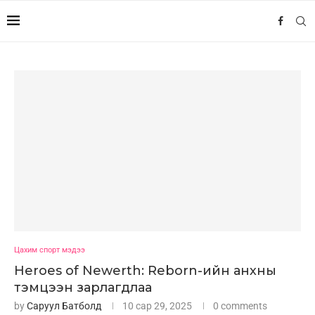
Цахим спорт мэдээ
Heroes of Newerth: Reborn-ийн анхны
тэмцээн зарлагдлаа
by
Саруул Батболд
10 сар 29, 2025
0 comments