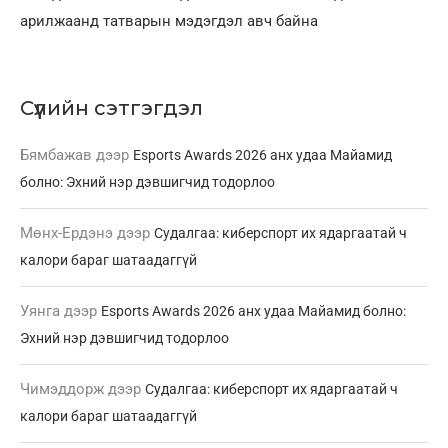
арилжаанд татварын мэдэгдэл авч байна
Сүүлийн сэтгэгдэл
Бямбажав
дээр
Esports Awards 2026 анх удаа Майамид
болно: Эхний нэр дэвшигчид тодорлоо
Мөнх-Ердэнэ
дээр
Судалгаа: киберспорт их ядаргаатай ч
калори бараг шатаадаггүй
Уянга
дээр
Esports Awards 2026 анх удаа Майамид болно:
Эхний нэр дэвшигчид тодорлоо
Чимэддорж
дээр
Судалгаа: киберспорт их ядаргаатай ч
калори бараг шатаадаггүй