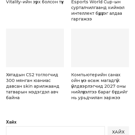
Vitality-ийн зүрх болсон түүх
Esports World Cup-ын
сурталчилгаанд хиймэл
интеллект бүдүүлэг алдаа
гаргажээ
Хятадын CS2 тоглогчид
Компьютерийн санах
300 мянган юаниас
ойн үнэ өсөж магадгүй:
давсан skin арилжаанд
үйлдвэрлэгчид 2027 оны
татварын мэдэгдэл авч
нийлүүлэлтээ бараг бүгдийг
байна
нь урьдчилан заржээ
Хайх
ХАЙХ