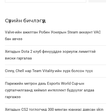
Сүүлийн бичлэгүүд
Valve-ийн ажилтан Робин Уокерын Steam аккаунт VAC
бан авчээ
Хятадын Dota 2 клуб фенүүддээ зориулж лимиттэй
виски гаргалаа
Cinny, Chell нар Team Vitality-ийн зүрх болсон түүх
Парижийн метрон дахь Esports World Cup-ын
сурталчилгаанд хиймэл интеллект бүдүүлэг алдаа
гаргажээ
Хятадын CS2 тоглогчид 300 мянган юаниас давсан skin