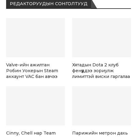
РЕДАКТОРУУДЫН СОНГОЛТУУД
Valve-ийн ажилтан
Хятадын Dota 2 клуб
Робин Уокерын Steam
фенүүддээ зориулж
аккаунт VAC бан авчээ
лимиттэй виски гаргалаа
Cinny, Chell нар Team
Парижийн метрон дахь