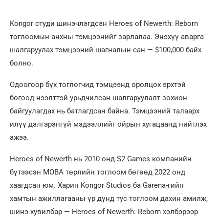
Kongor студи шинэчлэгдсэн Heroes of Newerth: Reborn
тоглоомын анхны тэмцээнийг зарлалаа. Энэхүү аварга
шалгаруулах тэмцээний шагналын сан — $100,000 байх
болно.
Одоогоор бүх тоглогчид тэмцээнд оролцох эрхтэй
бөгөөд нээлттэй урьдчилсан шалгаруулалт зохион
байгуулагдах нь батлагдсан байна. Тэмцээний талаарх
илүү дэлгэрэнгүй мэдээллийг ойрын хугацаанд нийтлэх
ажээ.
Heroes of Newerth нь 2010 онд S2 Games компанийн
бүтээсэн MOBA төрлийн тоглоом бөгөөд 2022 онд
хаагдсан юм. Харин Kongor Studios ба Garena-гийн
хамтын ажиллагааны үр дүнд тус тоглоом дахин амилж,
шинэ хувилбар — Heroes of Newerth: Reborn хэлбэрээр