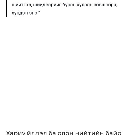
шийтгэл, шийдвэрийг бүрэн хүлээн зөвшөөрч,
хүндэтгэнэ.”
Хариу үйлдэл ба олон нийтийн байр