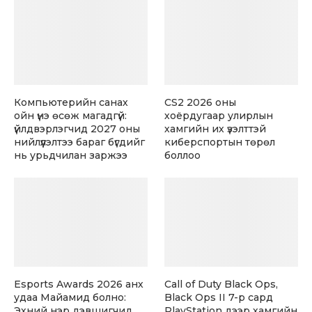
Компьютерийн санах
CS2 2026 оны
ойн үнэ өсөж магадгүй:
хоёрдугаар улирлын
үйлдвэрлэгчид 2027 оны
хамгийн их үзэлттэй
нийлүүлэлтээ бараг бүгдийг
киберспортын төрөл
нь урьдчилан заржээ
боллоо
Esports Awards 2026 анх
Call of Duty Black Ops,
удаа Майамид болно:
Black Ops II 7-р сард
Эхний нэр дэвшигчид
PlayStation дээр хамгийн