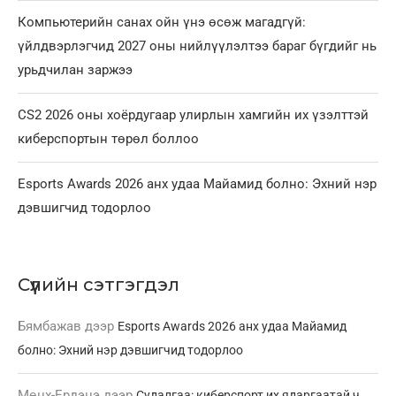
Компьютерийн санах ойн үнэ өсөж магадгүй:
үйлдвэрлэгчид 2027 оны нийлүүлэлтээ бараг бүгдийг нь
урьдчилан заржээ
CS2 2026 оны хоёрдугаар улирлын хамгийн их үзэлттэй
киберспортын төрөл боллоо
Esports Awards 2026 анх удаа Майамид болно: Эхний нэр
дэвшигчид тодорлоо
Сүүлийн сэтгэгдэл
Бямбажав
дээр
Esports Awards 2026 анх удаа Майамид
болно: Эхний нэр дэвшигчид тодорлоо
Мөнх-Ердэнэ
дээр
Судалгаа: киберспорт их ядаргаатай ч