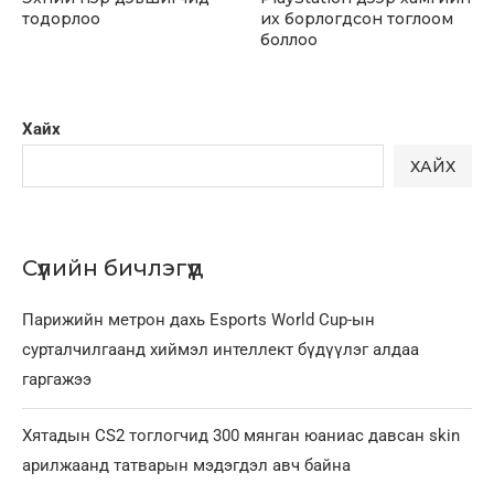
тодорлоо
их борлогдсон тоглоом
боллоо
Хайх
ХАЙХ
Сүүлийн бичлэгүүд
Парижийн метрон дахь Esports World Cup-ын
сурталчилгаанд хиймэл интеллект бүдүүлэг алдаа
гаргажээ
Хятадын CS2 тоглогчид 300 мянган юаниас давсан skin
арилжаанд татварын мэдэгдэл авч байна