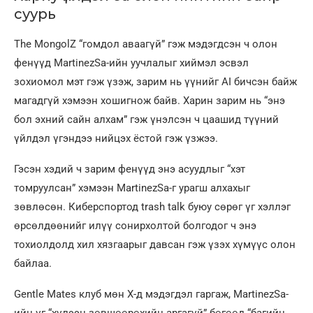
суурь
The MongolZ “гомдол аваагүй” гэж мэдэгдсэн ч олон
фенүүд MartinezSa-ийн уучлалыг хиймэл эсвэл
зохиомол мэт гэж үзэж, зарим нь үүнийг AI бичсэн байж
магадгүй хэмээн хошигнож байв. Харин зарим нь “энэ
бол эхний сайн алхам” гэж үнэлсэн ч цаашид түүний
үйлдэл үгэндээ нийцэх ёстой гэж үзжээ.
Гэсэн хэдий ч зарим фенүүд энэ асуудлыг “хэт
томруулсан” хэмээн MartinezSa-г урагш алхахыг
зөвлөсөн. Киберспортод trash talk буюу сөрөг үг хэллэг
өрсөлдөөнийг илүү сонирхолтой болгодог ч энэ
тохиолдолд хил хязгаарыг давсан гэж үзэх хүмүүс олон
байлаа.
Gentle Mates клуб мөн X-д мэдэгдэл гаргаж, MartinezSa-
ийн үг “хүлээн зөвшөөрөхийн аргагүй” бөгөөд “багийн