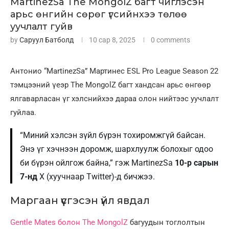
MartinezSa The MongolZ багт чиглэсэн
арьс өнгийн сөрөг үгсийнхээ төлөө
уучлалт гуйв
by
Саруул Батболд
10 сар 8, 2025
0 comments
Антонио “MartinezSa” Мартинес ESL Pro League Season 22
тэмцээний үеэр The MongolZ багт хандсан арьс өнгөөр
ялгаварласан үг хэлснийхээ дараа олон нийтээс уучлалт
гуйлаа.
“Миний хэлсэн зүйл бүрэн тохиромжгүй байсан.
Энэ үг хэчнээн доромж, шархлуулж болохыг одоо
би бүрэн ойлгож байна,” гэж MartinezSa
10-р сарын
7-нд
X (хуучнаар Twitter)-д бичжээ.
Маргаан үүсгэсэн үйл явдал
Gentle Mates болон The MongolZ
багуудын тоглолтын