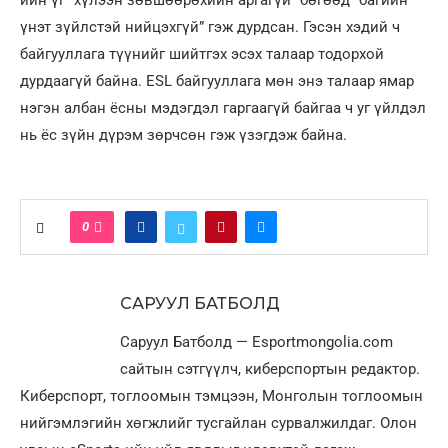
үнэт зүйлстэй нийцэхгүй” гэж дурдсан. Гэсэн хэдий ч
байгууллага түүнийг шийтгэх эсэх талаар тодорхой
дурдаагүй байна. ESL байгууллага мөн энэ талаар ямар
нэгэн албан ёсны мэдэгдэл гаргаагүй байгаа ч уг үйлдэл
нь ёс зүйн дүрэм зөрчсөн гэж үзэгдэж байна.
0
САРУУЛ БАТБОЛД
Саруул Батболд — Esportmongolia.com
сайтын сэтгүүлч, киберспортын редактор.
Киберспорт, тоглоомын тэмцээн, Монголын тоглоомын
нийгэмлэгийн хөгжлийг тусгайлан сурвалжилдаг. Олон