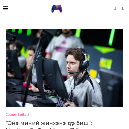
Counter-Strike 2
“Энэ миний жинхэнэ дүр биш”: