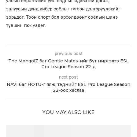
улсын eSports-ийн үйл явдлыг идэвхтэй дагаж,
залуусын дунд кибер соёлыг түгээн дэлгэрүүлэхийг
зорьдог. Тоон спорт бол өрсөлдөөнт соёлын шинэ
түвшин гэж үздэг.
previous post
The MongolZ баг Gentle Mates-ийг бут ниргэлээ ESL
Pro League Season 22-д
next post
NAVI баг HOTU-г ялж, тэднийг ESL Pro League Season
22-оос хаслаа
YOU MAY ALSO LIKE