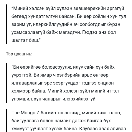
“Миний хэлсэн зүйл хүлээн зөвшөөрөхийн аргагүй
бөгөөд хүндэтгэлгүй байсан. Би өөр соёлын хүн тул
зарим үг, илэрхийллүүдийн ач холбогдлыг бүрэн
ухамсарлаагүй байж магадгүй. Гэхдээ энэ бол
шалтаг биш.”
Тэр цааш нь:
“Би өөрийгөө боловсруулж, илүү сайн хүн байх
үүрэгтэй. Би ямар ч хэлбэрийн арьс өнгөөр
ялгаварлалыг эрс эсэргүүцдэг гэдгээ онцлон
хэлмээр байна. Миний хэлсэн зүйл миний итгэл
үнэмшил, хүн чанарыг илэрхийлэхгүй.
The MongolZ багийн тоглогчид, миний хамт олон,
байгууллага болон намайг дагаж байгаа бүх
хүмүүст уучлалт хүсэж байна. Клубээс авах аливаа