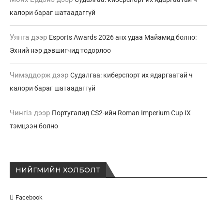
калори бараг шатаадаггүй
Уянга
дээр
Esports Awards 2026 анх удаа Майамид болно:
Эхний нэр дэвшигчид тодорлоо
Чимэддорж
дээр
Судалгаа: киберспорт их ядаргаатай ч
калори бараг шатаадаггүй
Чингіз
дээр
Португалид CS2-ийн Roman Imperium Cup IX
тэмцээн болно
НИЙГМИЙН ХОЛБОЛТ
Facebook