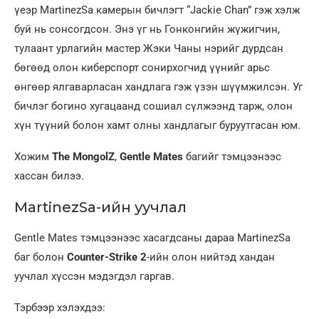
үеэр MartinezSa камерын бичлэгт “Jackie Chan” гэж хэлж
буй нь сонсогдсон. Энэ үг нь Гонконгийн жүжигчин,
тулаант урлагийн мастер Жэки Чаны нэрийг дурдсан
бөгөөд олон киберспорт сонирхогчид үүнийг арьс
өнгөөр ялгаварласан хандлага гэж үзэн шүүмжилсэн. Уг
бичлэг богино хугацаанд сошиал сүлжээнд тарж, олон
хүн түүний болон хамт олны хандлагыг буруутгасан юм.
Хожим
The MongolZ
,
Gentle Mates
багийг тэмцээнээс
хассан билээ.
MartinezSa-ийн уучлал
Gentle Mates тэмцээнээс хасагдсаны дараа MartinezSa
баг болон
Counter-Strike 2
-ийн олон нийтэд хандан
уучлал хүссэн мэдэгдэл гаргав.
Тэрбээр хэлэхдээ: