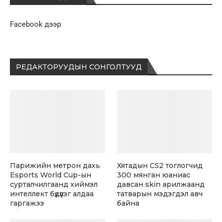
Facebook дээр
РЕДАКТОРУУДЫН СОНГОЛТУУД
Парижийн метрон дахь
Хятадын CS2 тоглогчид
Esports World Cup-ын
300 мянган юаниас
сурталчилгаанд хиймэл
давсан skin арилжаанд
интеллект бүдүүлэг алдаа
татварын мэдэгдэл авч
гаргажээ
байна