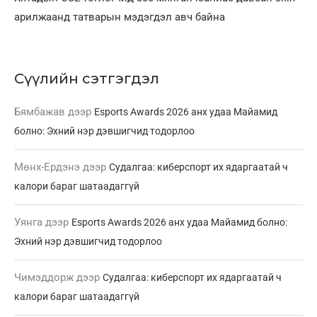
арилжаанд татварын мэдэгдэл авч байна
Сүүлийн сэтгэгдэл
Бямбажав
дээр
Esports Awards 2026 анх удаа Майамид
болно: Эхний нэр дэвшигчид тодорлоо
Мөнх-Ердэнэ
дээр
Судалгаа: киберспорт их ядаргаатай ч
калори бараг шатаадаггүй
Уянга
дээр
Esports Awards 2026 анх удаа Майамид болно:
Эхний нэр дэвшигчид тодорлоо
Чимэддорж
дээр
Судалгаа: киберспорт их ядаргаатай ч
калори бараг шатаадаггүй