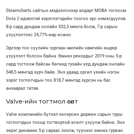
Steamcharts сайтын мэдээлснээр алдарт MOBA тоглоом
Dota 2 идэвхтэй хэрэглэгчдийн тоогоо эрс нэмэгдүүлэв.
8-р сард дундаж онлайн 532,3 мянга болж, 7-р сарын
үзүүлэлтээс 24,77%-иар өсжээ.
Эдгээр тоо сүүлийн зургаан жилийн хамгийн өндөр
үзүүлэлт болсон байна. Өмнөх рекордыг 2019 оны 5-р
сард тогтоож байсан бөгөөд тухайн үед дундаж онлайн
548,5 мянгад хүрч байв. Энэ удаад оргил үеийн нэгэн
зэрэг тоглогчдын тоо 818,7 мянгад хүрсэн нь бас
анхаарал татав.
Valve-ийн тогтмол өсөлт
Valve компанийн бүтээл өнгөрсөн дөрвөн сарын турш
тоглогчдын тоонд тогтвортой өсөлт үзүүлж байна. Энэ
эерэг динамик 5-р сараас эхэлж, түүнээс өмнөх гурван