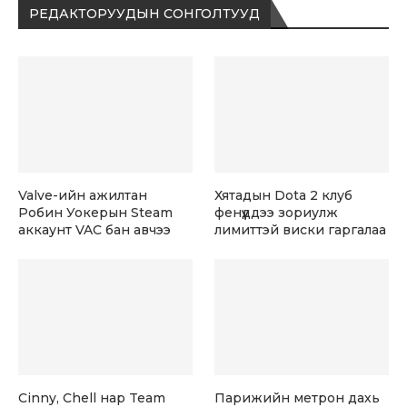
РЕДАКТОРУУДЫН СОНГОЛТУУД
Valve-ийн ажилтан
Хятадын Dota 2 клуб
Робин Уокерын Steam
фенүүддээ зориулж
аккаунт VAC бан авчээ
лимиттэй виски гаргалаа
Cinny, Chell нар Team
Парижийн метрон дахь