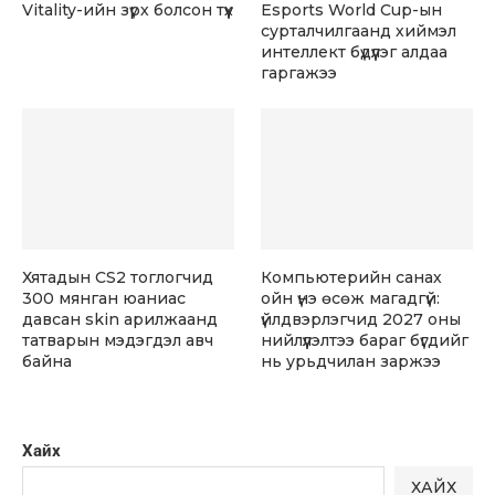
Vitality-ийн зүрх болсон түүх
Esports World Cup-ын
сурталчилгаанд хиймэл
интеллект бүдүүлэг алдаа
гаргажээ
Хятадын CS2 тоглогчид
Компьютерийн санах
300 мянган юаниас
ойн үнэ өсөж магадгүй:
давсан skin арилжаанд
үйлдвэрлэгчид 2027 оны
татварын мэдэгдэл авч
нийлүүлэлтээ бараг бүгдийг
байна
нь урьдчилан заржээ
Хайх
ХАЙХ