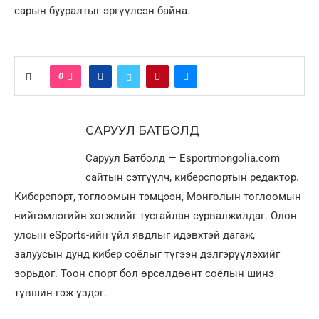
сарын бууралтыг эргүүлсэн байна.
0
САРУУЛ БАТБОЛД
Саруул Батболд — Esportmongolia.com
сайтын сэтгүүлч, киберспортын редактор.
Киберспорт, тоглоомын тэмцээн, Монголын тоглоомын
нийгэмлэгийн хөгжлийг тусгайлан сурвалжилдаг. Олон
улсын eSports-ийн үйл явдлыг идэвхтэй дагаж,
залуусын дунд кибер соёлыг түгээн дэлгэрүүлэхийг
зорьдог. Тоон спорт бол өрсөлдөөнт соёлын шинэ
түвшин гэж үздэг.