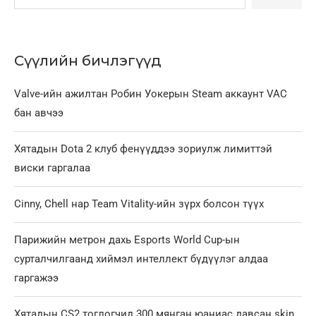
Сүүлийн бичлэгүүд
Valve-ийн ажилтан Робин Уокерын Steam аккаунт VAC
бан авчээ
Хятадын Dota 2 клуб фенүүддээ зориулж лимиттэй
виски гаргалаа
Cinny, Chell нар Team Vitality-ийн зүрх болсон түүх
Парижийн метрон дахь Esports World Cup-ын
сурталчилгаанд хиймэл интеллект бүдүүлэг алдаа
гаргажээ
Хятадын CS2 тоглогчид 300 мянган юаниас давсан skin