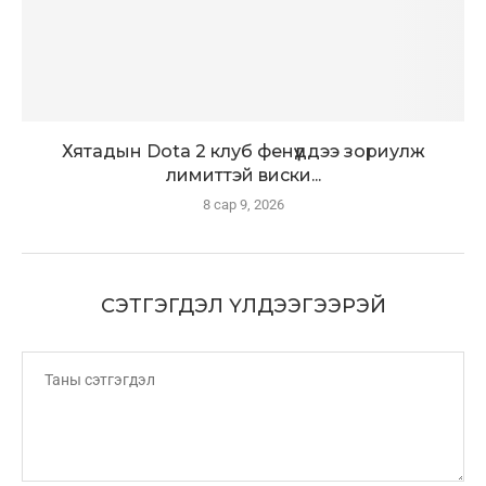
Хятадын Dota 2 клуб фенүүддээ зориулж
лимиттэй виски...
8 сар 9, 2026
СЭТГЭГДЭЛ ҮЛДЭЭГЭЭРЭЙ