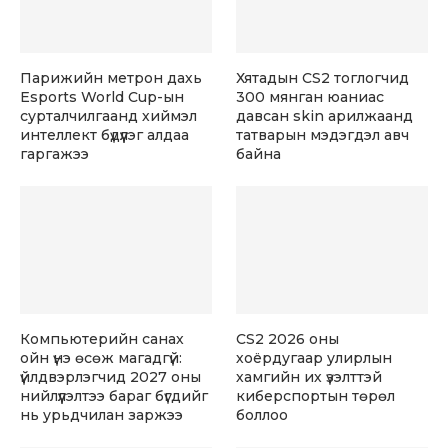
Парижийн метрон дахь
Хятадын CS2 тоглогчид
Esports World Cup-ын
300 мянган юаниас
сурталчилгаанд хиймэл
давсан skin арилжаанд
интеллект бүдүүлэг алдаа
татварын мэдэгдэл авч
гаргажээ
байна
Компьютерийн санах
CS2 2026 оны
ойн үнэ өсөж магадгүй:
хоёрдугаар улирлын
үйлдвэрлэгчид 2027 оны
хамгийн их үзэлттэй
нийлүүлэлтээ бараг бүгдийг
киберспортын төрөл
нь урьдчилан заржээ
боллоо