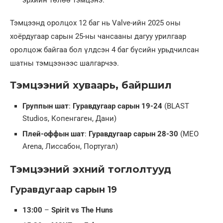
эрхийн төлөө тэмцэнэ.
Тэмцээнд оролцох 12 баг нь Valve-ийн 2025 оны
хоёрдугаар сарын 25-ны чансааны дагуу урилгаар
оролцож байгаа бол үлдсэн 4 баг бүсийн урьдчилсан
шатны тэмцээнээс шалгарчээ.
Тэмцээний хуваарь, байршил
Группын шат
:
Гуравдугаар сарын 19-24
(BLAST
Studios, Копенгаген, Дани)
Плей-оффын шат
:
Гуравдугаар сарын 28-30
(MEO
Arena, Лиссабон, Португал)
Тэмцээний эхний тоглолтууд
Гуравдугаар сарын 19
13:00
–
Spirit vs The Huns