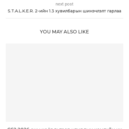
next post
S.T.A.L.K.E.R. 2-ийн 1.3 хувилбарын шинэчлэлт гарлаа
YOU MAY ALSO LIKE