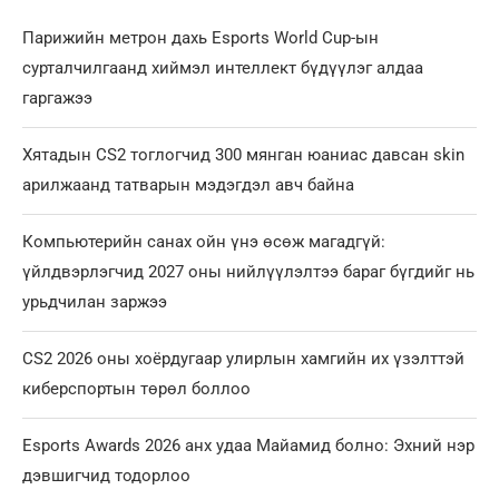
Парижийн метрон дахь Esports World Cup-ын
сурталчилгаанд хиймэл интеллект бүдүүлэг алдаа
гаргажээ
Хятадын CS2 тоглогчид 300 мянган юаниас давсан skin
арилжаанд татварын мэдэгдэл авч байна
Компьютерийн санах ойн үнэ өсөж магадгүй:
үйлдвэрлэгчид 2027 оны нийлүүлэлтээ бараг бүгдийг нь
урьдчилан заржээ
CS2 2026 оны хоёрдугаар улирлын хамгийн их үзэлттэй
киберспортын төрөл боллоо
Esports Awards 2026 анх удаа Майамид болно: Эхний нэр
дэвшигчид тодорлоо