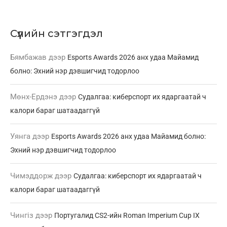
Сүүлийн сэтгэгдэл
Бямбажав
дээр
Esports Awards 2026 анх удаа Майамид
болно: Эхний нэр дэвшигчид тодорлоо
Мөнх-Ердэнэ
дээр
Судалгаа: киберспорт их ядаргаатай ч
калори бараг шатаадаггүй
Уянга
дээр
Esports Awards 2026 анх удаа Майамид болно:
Эхний нэр дэвшигчид тодорлоо
Чимэддорж
дээр
Судалгаа: киберспорт их ядаргаатай ч
калори бараг шатаадаггүй
Чингіз
дээр
Португалид CS2-ийн Roman Imperium Cup IX