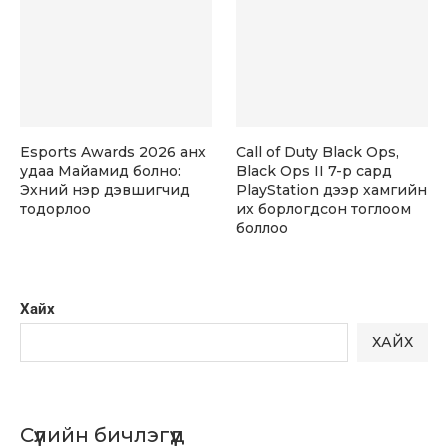
Esports Awards 2026 анх
Call of Duty Black Ops,
удаа Майамид болно:
Black Ops II 7-р сард
Эхний нэр дэвшигчид
PlayStation дээр хамгийн
тодорлоо
их борлогдсон тоглоом
боллоо
Хайх
ХАЙХ
Сүүлийн бичлэгүүд