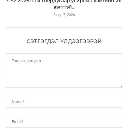
CS2 2026 оны хоёрдугаар улирлын хамгийн их
үзэлттэй...
8 сар 7, 2026
СЭТГЭГДЭЛ ҮЛДЭЭГЭЭРЭЙ