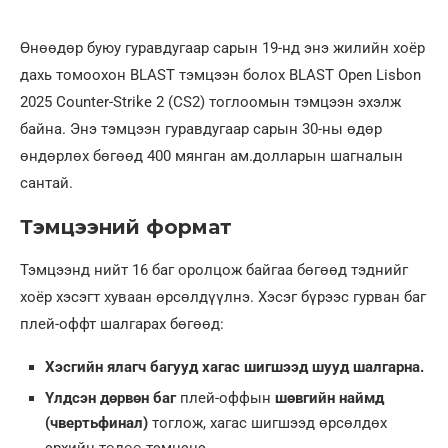
Өнөөдөр буюу гуравдугаар сарын 19-нд энэ жилийн хоёр
дахь томоохон BLAST тэмцээн болох BLAST Open Lisbon
2025 Counter-Strike 2 (CS2) тоглоомын тэмцээн эхэлж
байна. Энэ тэмцээн гуравдугаар сарын 30-ны өдөр
өндөрлөх бөгөөд 400 мянган ам.долларын шагналын
сантай.
Тэмцээний формат
Тэмцээнд нийт 16 баг оролцож байгаа бөгөөд тэднийг
хоёр хэсэгт хуваан өрсөлдүүлнэ. Хэсэг бүрээс гурван баг
плей-оффт шалгарах бөгөөд:
Хэсгийн ялагч багууд хагас шигшээд шууд шалгарна.
Үлдсэн дөрвөн баг
плей-оффын
шөвгийн наймд
(чвертьфинал)
тоглож, хагас шигшээд өрсөлдөх