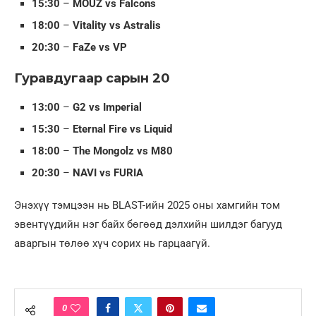
15:30
–
MOUZ vs Falcons
18:00
–
Vitality vs Astralis
20:30
–
FaZe vs VP
Гуравдугаар сарын 20
13:00
–
G2 vs Imperial
15:30
–
Eternal Fire vs Liquid
18:00
–
The Mongolz vs M80
20:30
–
NAVI vs FURIA
Энэхүү тэмцээн нь BLAST-ийн 2025 оны хамгийн том
эвентүүдийн нэг байх бөгөөд дэлхийн шилдэг багууд
аваргын төлөө хүч сорих нь гарцаагүй.
0