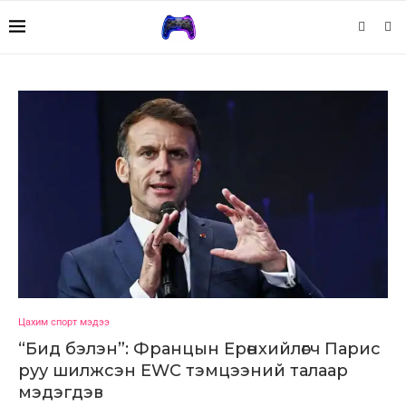
Цахим спорт мэдээ
“Бид бэлэн”: Францын Ерөнхийлөгч Парис
руу шилжсэн EWC тэмцээний талаар
мэдэгдэв