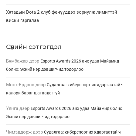
Хятадын Dota 2 клуб фенүүддээ зориулж лимиттэй
виски гаргалаа
Сүүлийн сэтгэгдэл
Бямбажав
дээр
Esports Awards 2026 анх удаа Майамид
болно: Эхний нэр дэвшигчид тодорлоо
Мөнх-Ердэнэ
дээр
Судалгаа: киберспорт их ядаргаатай ч
калори бараг шатаадаггүй
Уянга
дээр
Esports Awards 2026 анх удаа Майамид болно:
Эхний нэр дэвшигчид тодорлоо
Чимэддорж
дээр
Судалгаа: киберспорт их ядаргаатай ч