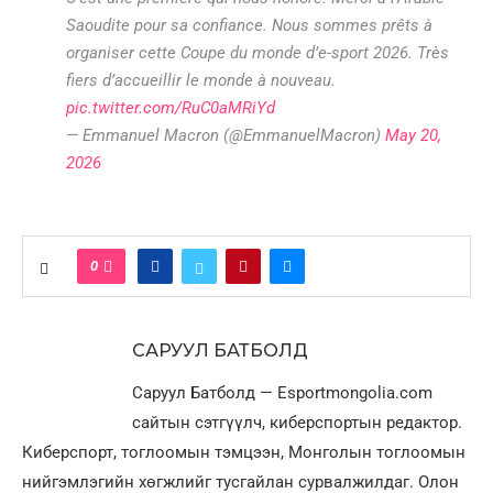
Saoudite pour sa confiance. Nous sommes prêts à
organiser cette Coupe du monde d’e-sport 2026. Très
fiers d’accueillir le monde à nouveau.
pic.twitter.com/RuC0aMRiYd
— Emmanuel Macron (@EmmanuelMacron)
May 20,
2026
0
САРУУЛ БАТБОЛД
Саруул Батболд — Esportmongolia.com
сайтын сэтгүүлч, киберспортын редактор.
Киберспорт, тоглоомын тэмцээн, Монголын тоглоомын
нийгэмлэгийн хөгжлийг тусгайлан сурвалжилдаг. Олон