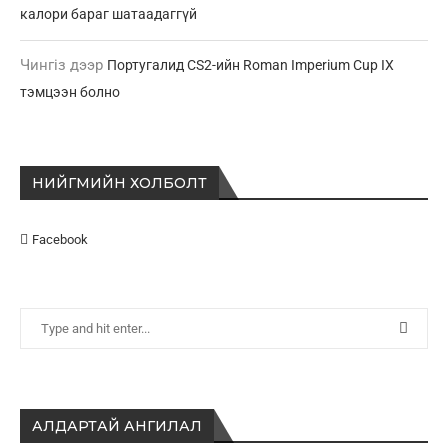
калори бараг шатаадаггүй
Чингіз
дээр
Португалид CS2-ийн Roman Imperium Cup IX
тэмцээн болно
НИЙГМИЙН ХОЛБОЛТ
Facebook
АЛДАРТАЙ АНГИЛАЛ