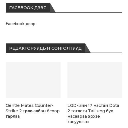
FACEBOOK ДЭЭР
Facebook дээр
РЕДАКТОРУУДЫН СОНГОЛТУУД
Gentle Mates Counter-
LGD-ийн 17 настай Dota
Strike 2 төрлөөс албан ёсоор
2 тоглогч TaiLung бүх
гарлаа
насаараа эрхээ
хасуулжээ