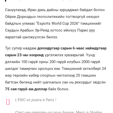
Сануулахад, Иран дахь дайны хурцадмал байдал болон
Ойрхи Дорнодын геополитикийн тогтворгүй нөхцөл
байдлын улмаас “Esports World Cup 2026” тэмцээнийг
Саудын Арабын Эр-Рияд хотоос ийнхүү Парис руу
яаралтай шилжүүлсэн билээ.
Тус супер наадам
долоодугаар сарын 6-наас наймдугаар
сарын 23-ны хооронд
үргэлжлэх хуваарьтай. Үүнд
дэлхийн 100 гаруй орны 200 гаруй клубын 2000 гаруй
шилдэг тамирчин оролцох юм. Тэмцээний хөтөлбөрт 24
өөр төрлийн кибер спортын чиглэлээр 25 тэмцээн
багтсан бөгөөд нийт шагналын сан нь рекордыг эвдсэн
75 сая гаруй ам.доллар
байх болно.
L’EWC se jouera à Paris !
C’est une première qui nous honore. Merci à l’Arabie