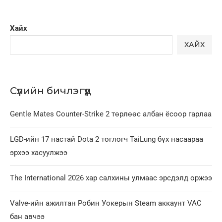
Хайх
ХАЙХ
Сүүлийн бичлэгүүд
Gentle Mates Counter-Strike 2 төрлөөс албан ёсоор гарлаа
LGD-ийн 17 настай Dota 2 тоглогч TaiLung бүх насаараа
эрхээ хасуулжээ
The International 2026 хар салхины улмаас эрсдэлд оржээ
Valve-ийн ажилтан Робин Уокерын Steam аккаунт VAC
бан авчээ