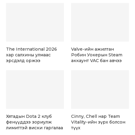
The International 2026
Valve-ийн ажилтан
хар салхины улмаас
Робин Уокерын Steam
эрсдэлд оржээ
аккаунт VAC бан авчээ
Хятадын Dota 2 клуб
Cinny, Chell нар Team
фенүүддээ зориулж
Vitality-ийн зүрх болсон
лимиттэй виски гаргалаа
түүх