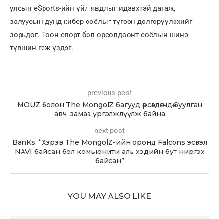
улсын eSports-ийн үйл явдлыг идэвхтэй дагаж,
залуусын дунд кибер соёлыг түгээн дэлгэрүүлэхийг
зорьдог. Тоон спорт бол өрсөлдөөнт соёлын шинэ
түвшин гэж үздэг.
previous post
MOUZ болон The MongolZ багууд өрсөлдөгчдөө буулган
авч, замаа үргэлжлүүлж байна
next post
BanKs: “Хэрэв The MongolZ-ийн оронд Falcons эсвэл
NAVI байсан бол комьюнити аль хэдийн бут ниргэх
байсан”
YOU MAY ALSO LIKE