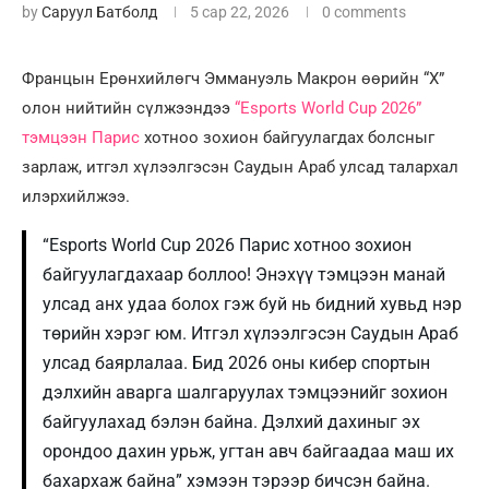
by
Саруул Батболд
5 сар 22, 2026
0 comments
Францын Ерөнхийлөгч Эммануэль Макрон өөрийн “X”
олон нийтийн сүлжээндээ
“Esports World Cup 2026”
тэмцээн Парис
хотноо зохион байгуулагдах болсныг
зарлаж, итгэл хүлээлгэсэн Саудын Араб улсад талархал
илэрхийлжээ.
“Esports World Cup 2026 Парис хотноо зохион
байгуулагдахаар боллоо! Энэхүү тэмцээн манай
улсад анх удаа болох гэж буй нь бидний хувьд нэр
төрийн хэрэг юм. Итгэл хүлээлгэсэн Саудын Араб
улсад баярлалаа. Бид 2026 оны кибер спортын
дэлхийн аварга шалгаруулах тэмцээнийг зохион
байгуулахад бэлэн байна. Дэлхий дахиныг эх
орондоо дахин урьж, угтан авч байгаадаа маш их
бахархаж байна” хэмээн тэрээр бичсэн байна.