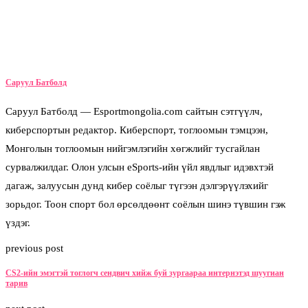
Саруул Батболд
Саруул Батболд — Esportmongolia.com сайтын сэтгүүлч,
киберспортын редактор. Киберспорт, тоглоомын тэмцээн,
Монголын тоглоомын нийгэмлэгийн хөгжлийг тусгайлан
сурвалжилдаг. Олон улсын eSports-ийн үйл явдлыг идэвхтэй
дагаж, залуусын дунд кибер соёлыг түгээн дэлгэрүүлэхийг
зорьдог. Тоон спорт бол өрсөлдөөнт соёлын шинэ түвшин гэж
үздэг.
previous post
CS2-ийн эмэгтэй тоглогч сендвич хийж буй зургаараа интернэтэд шуугиан
тарив