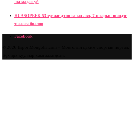
шатаадаггүй
HUASOPEEK 53 хувиас дээш санал авч, 7-р сарын шилдэг
тоглогч боллоо
Facebook
© 2026 EsportMongolia.com – Монголын цахим спортын портал.
Бүх эрх хуулиар хамгаалагдсан.