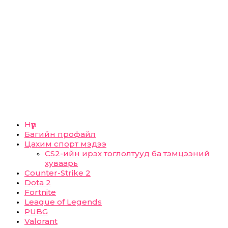
Нүүр
Багийн профайл
Цахим спорт мэдээ
CS2-ийн ирэх тоглолтууд ба тэмцээний
хуваарь
Counter-Strike 2
Dota 2
Fortnite
League of Legends
PUBG
Valorant