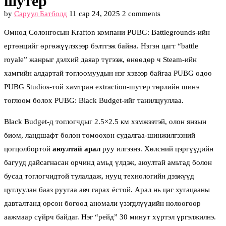
шутер
by
Саруул Батболд
11 сар 24, 2025
2 comments
Өмнөд Солонгосын Krafton компани PUBG: Battlegrounds-ийн
ертөнцийг өргөжүүлэхээр бэлтгэж байна. Нэгэн цагт “battle
royale” жанрыг дэлхий даяар түгээж, өнөөдөр ч Steam-ийн
хамгийн алдартай тоглоомуудын нэг хэвээр байгаа PUBG одоо
PUBG Studios-той хамтран extraction-шутер төрлийн шинэ
тоглоом болох PUBG: Black Budget-ийг танилцууллаа.
Black Budget-д тоглогчдыг 2.5×2.5 км хэмжээтэй, олон янзын
биом, ландшафт болон томоохон судалгаа-шинжилгээний
цогцолбортой
аюултай арал
руу илгээнэ. Хөлсний цэргүүдийн
багууд дайсагнасан орчинд амьд үлдэж, аюултай амьтад болон
бусад тоглогчидтой тулалдаж, нууц технологийн дээжүүд
цуглуулан бааз руугаа авч гарах ёстой. Арал нь цаг хугацааны
давталтанд орсон бөгөөд аномали үзэгдлүүдийн нөлөөгөөр
аажмаар сүйрч байдаг. Нэг “рейд” 30 минут хүртэл үргэлжилнэ.