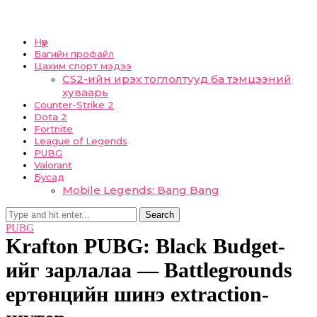
Нүүр
Багийн профайл
Цахим спорт мэдээ
CS2-ийн ирэх тоглолтууд ба тэмцээний
хуваарь
Counter-Strike 2
Dota 2
Fortnite
League of Legends
PUBG
Valorant
Бусад
Mobile Legends: Bang Bang
Search
PUBG
Krafton PUBG: Black Budget-
ийг зарлалаа — Battlegrounds
ертөнцийн шинэ extraction-