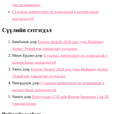
гэж шүүмжилжээ
Судалгаа: киберспорт их ядаргаатай ч калори бараг
шатаадаггүй
Сүүлийн сэтгэгдэл
Бямбажав
дээр
Esports Awards 2026 анх удаа Майамид
болно: Эхний нэр дэвшигчид тодорлоо
Мөнх-Ердэнэ
дээр
Судалгаа: киберспорт их ядаргаатай ч
калори бараг шатаадаггүй
Уянга
дээр
Esports Awards 2026 анх удаа Майамид болно:
Эхний нэр дэвшигчид тодорлоо
Чимэддорж
дээр
Судалгаа: киберспорт их ядаргаатай ч
калори бараг шатаадаггүй
Чингіз
дээр
Португалид CS2-ийн Roman Imperium Cup IX
тэмцээн болно