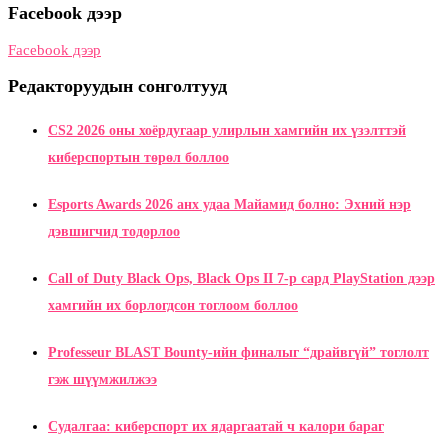
Facebook дээр
Facebook дээр
Редакторуудын сонголтууд
CS2 2026 оны хоёрдугаар улирлын хамгийн их үзэлттэй
киберспортын төрөл боллоо
Esports Awards 2026 анх удаа Майамид болно: Эхний нэр
дэвшигчид тодорлоо
Call of Duty Black Ops, Black Ops II 7-р сард PlayStation дээр
хамгийн их борлогдсон тоглоом боллоо
Professeur BLAST Bounty-ийн финалыг “драйвгүй” тоглолт
гэж шүүмжилжээ
Судалгаа: киберспорт их ядаргаатай ч калори бараг