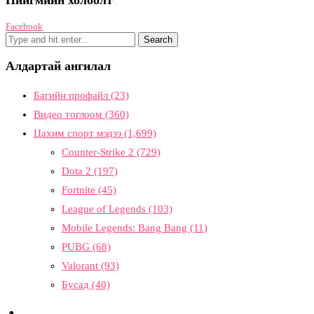
Нийгмийн холболт
Facebook
Алдартай ангилал
Багийн профайл
(23)
Видео тоглоом
(360)
Цахим спорт мэдээ
(1,699)
Counter-Strike 2
(729)
Dota 2
(197)
Fortnite
(45)
League of Legends
(103)
Mobile Legends: Bang Bang
(11)
PUBG
(68)
Valorant
(93)
Бусад
(40)