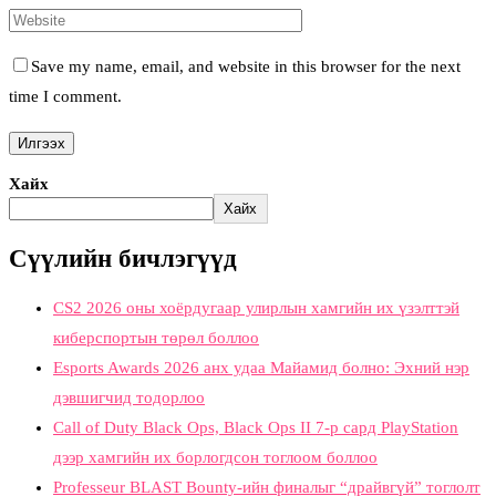
Save my name, email, and website in this browser for the next
time I comment.
Хайх
Хайх
Сүүлийн бичлэгүүд
CS2 2026 оны хоёрдугаар улирлын хамгийн их үзэлттэй
киберспортын төрөл боллоо
Esports Awards 2026 анх удаа Майамид болно: Эхний нэр
дэвшигчид тодорлоо
Call of Duty Black Ops, Black Ops II 7-р сард PlayStation
дээр хамгийн их борлогдсон тоглоом боллоо
Professeur BLAST Bounty-ийн финалыг “драйвгүй” тоглолт