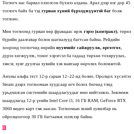
Тоглогч нас барвал олзолсон бүхнээ алдана. Арал дээр нэг дор 45
тоглогч байх ба тэд
гурван хүний бүрэлдэхүүнтэй баг
болж
тоглоно.
Мөн тоглоомд гурван өөр фракцаас ирэх
гэрээ (контракт)
, төрөл
бүрийн даалгавар болон шагналууд багтсан байна. Рейдийн
хооронд тоглогчид өөрийн
нуувчийг сайжруулж, өргөтгөх
,
дүрээ хөгжүүлэх, тоног хэрэгсэл ба гадаад төрхөө тохируулах,
зэвсэг, хуяг дуулгаа хувийн хэв маягаар өөрчлөх боломжтой.
Анхны альфа тест 12-р сарын 12–22-нд болно. Оролцох хүсэлтээ
Steam дээрх тоглоомын хуудсаар өгч болох бөгөөд тэнд
урьдчилсан системийн шаардлагуудыг мөн нийтэлжээ. Зөвлөмж
шаардлагад 12-р үеийн Intel Core i3, 16 ГБ RAM, GeForce RTX
3060 видео карт гэж заасан. Тоглоомын эхний хувилбар нь
ойролцоогоор 30 ГБ багтаамж эзлэхээр байна.
0
Facebook
Twitter
Pinterest
Email