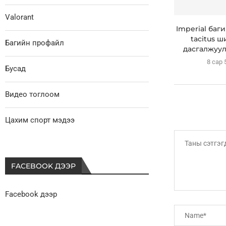
Valorant
Imperial баг
tacitus ш
Багийн профайл
дасгалжуул
8 сар 
Бусад
Видео тоглоом
Цахим спорт мэдээ
FACEBOOK ДЭЭР
Facebook дээр