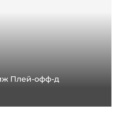
жиж Плей-офф-д