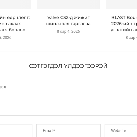
ийн өөрчлөлт:
Valve CS2-д жижиг
BLAST Bou
инэ ахлах
шинэчлэл гаргалаа
2026-ийн 
агч боллоо
үзэлтийн а
8 сар 4, 2026
5, 2026
8 сар 
СЭТГЭГДЭЛ ҮЛДЭЭГЭЭРЭЙ