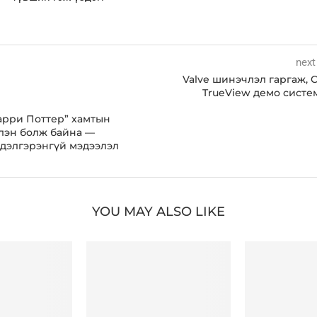
next
Valve шинэчлэл гаргаж, 
TrueView демо систе
Гарри Поттер” хамтын
лэн болж байна —
дэлгэрэнгүй мэдээлэл
YOU MAY ALSO LIKE