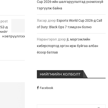
Cup 2026-ийн шалгаруулалтад үнэмлэхүй
тэргүүлж байна
Хасар
дээр
Esports World Cup 2026-д Call
 post
CS2-д
of Duty: Black Ops 7 тэмцээн болно
мийг
нэвтрүүллээ
Нарангэрэл
дээр
jL мэргэжлийн
киберспортод эргэн ирж буйгаа албан
ёсоор батлав
НИЙГМИЙН ХОЛБОЛТ
Facebook