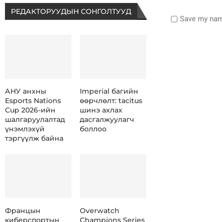
РЕДАКТОРУУДЫН СОНГОЛТУУД
Save my name
АНУ анхны
Imperial багийн
Esports Nations
өөрчлөлт: tacitus
Cup 2026-ийн
шинэ ахлах
шалгаруулалтад
дасгалжуулагч
үнэмлэхүй
боллоо
тэргүүлж байна
Францын
Overwatch
киберспортын
Champions Series