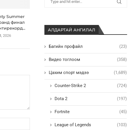
nty Summer
гранд финал
нтирекорд...
АЛДАРТАЙ АНГИЛАЛ
4, 2026
Багийн профайл
(23)
Видео тоглоом
(358)
Цахим спорт мэдээ
(1,689)
Counter-Strike 2
(724)
Dota 2
(197)
Fortnite
(45)
League of Legends
(103)