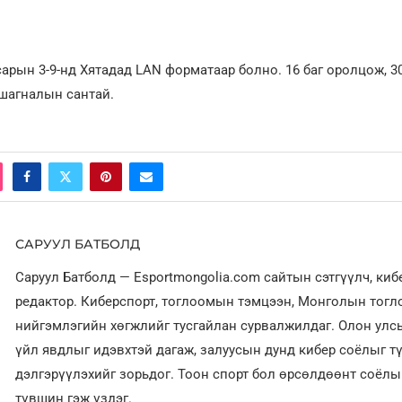
сарын 3-9-нд Хятадад LAN форматаар болно. 16 баг оролцож, 3
шагналын сантай.
САРУУЛ БАТБОЛД
Саруул Батболд — Esportmongolia.com сайтын сэтгүүлч, ки
редактор. Киберспорт, тоглоомын тэмцээн, Монголын тог
нийгэмлэгийн хөгжлийг тусгайлан сурвалжилдаг. Олон улсы
үйл явдлыг идэвхтэй дагаж, залуусын дунд кибер соёлыг т
дэлгэрүүлэхийг зорьдог. Тоон спорт бол өрсөлдөөнт соёл
түвшин гэж үздэг.