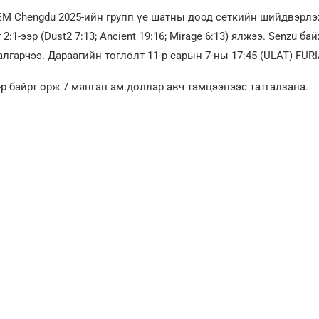
EM Chengdu 2025-ийн групп үе шатны доод сеткийн шийдвэрлэ
 2:1-ээр (Dust2 7:13; Ancient 19:16; Mirage 6:13) ялжээ. Senzu ба
лгарчээ. Дараагийн тоглолт 11-р сарын 7-ны 17:45 (ULAT) FURI
8-р байрт орж 7 мянган ам.доллар авч тэмцээнээс татгалзана.