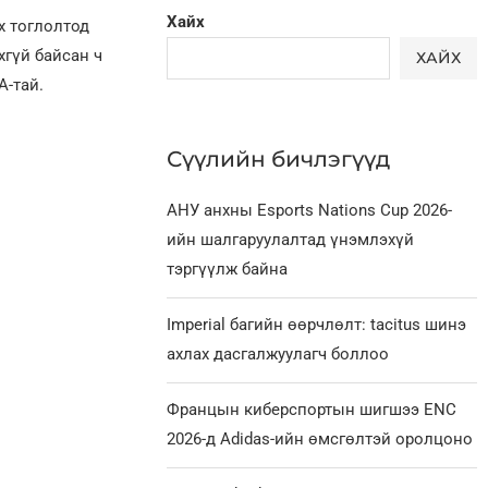
Хайх
х тоглолтод
йхгүй байсан ч
ХАЙХ
A-тай.
Сүүлийн бичлэгүүд
АНУ анхны Esports Nations Cup 2026-
ийн шалгаруулалтад үнэмлэхүй
тэргүүлж байна
Imperial багийн өөрчлөлт: tacitus шинэ
ахлах дасгалжуулагч боллоо
Францын киберспортын шигшээ ENC
2026-д Adidas-ийн өмсгөлтэй оролцоно