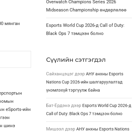
Overwatch Champions Series 2026
Midseason Championship өндөрлөлөө
00 мянган
Esports World Cup 2026-д Call of Duty:
Black Ops 7 тэмцээн болно
Сүүлийн сэтгэгдэл
Сайханцэцэг
дээр
АНУ анхны Esports
Nations Cup 2026-ийн шалгаруулалтад
үнэмлэхүй тэргүүлж байна
берспортын
лоомын
Бат-Ердэнэ
дээр
Esports World Cup 2026-д
н eSports-ийн
Call of Duty: Black Ops 7 тэмцээн болно
үгээн
ын шинэ
Мишээл
дээр
АНУ анхны Esports Nations