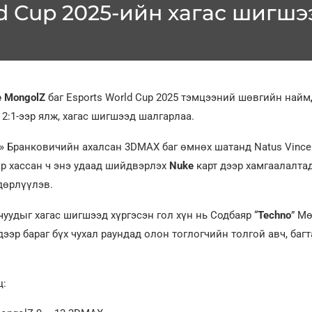
ld Cup 2025-ийн хагас шигш
e MongolZ
баг Esports World Cup 2025 тэмцээний шөвгийн най
 2:1-ээр ялж, хагас шигшээд шалгарлаа.
i» Бранковичийн ахалсан 3DMAX баг өмнөх шатанд Natus Vincer
р хассан ч энэ удаад шийдвэрлэх
Nuke
карт дээр хамгаалалтад
дөрлүүлэв.
уудыг хагас шигшээд хүргэсэн гол хүн нь Содбаяр “
Techno
” М
дээр бараг бүх чухал раундад олон тоглогчийн толгой авч, баг
ц: