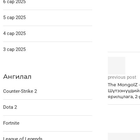
6 сар 2025
5 сар 2025
4 сар 2025
3 сар 2025
Ангилал
previous post
The MongolZ 
Шүтээнүүдий
Counter-Strike 2
ярилцлага, 2-
Dota 2
Fortnite
League of Legends