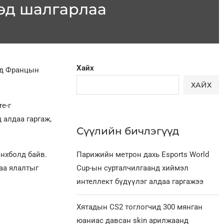
ээд шалгарлаа
Хайх
мд Францын
ХАЙХ
e-г
 алдаа гаргаж,
Сүүлийн бичлэгүүд
өнхболд байв.
Парижийн метрон дахь Esports World
таа ялалтыг
Cup-ын сурталчилгаанд хиймэл
интеллект бүдүүлэг алдаа гаргажээ
Хятадын CS2 тоглогчид 300 мянган
юаниас давсан skin арилжаанд