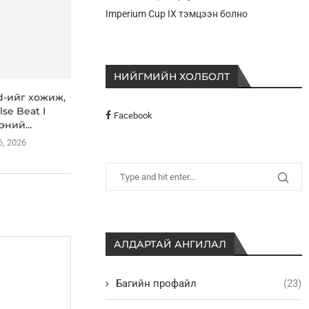
Imperium Cup IX тэмцээн болно
НИЙГМИЙН ХОЛБОЛТ
id-ийг хожиж,
lse Beat I
Facebook
эний...
6, 2026
АЛДАРТАЙ АНГИЛАЛ
Багийн профайл
(23)