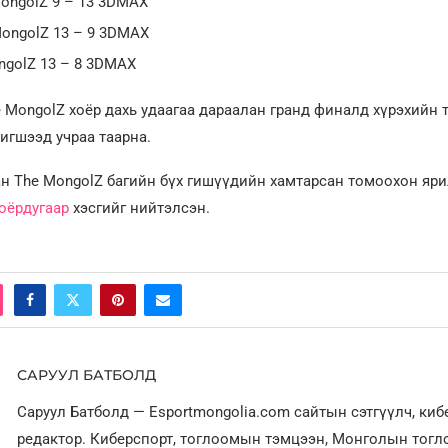
MongolZ 9 – 13 3DMAX
MongolZ 13 – 9 3DMAX
ngolZ 13 – 8 3DMAX
 MongolZ хоёр дахь удаагаа дараалан гранд финалд хүрэхийн
шигшээд учраа таарна.
н The MongolZ багийн бүх гишүүдийн хамтарсан томоохон яр
оёрдугаар
хэсгийг нийтэлсэн.
САРУУЛ БАТБОЛД
Саруул Батболд — Esportmongolia.com сайтын сэтгүүлч, ки
редактор. Киберспорт, тоглоомын тэмцээн, Монголын тог