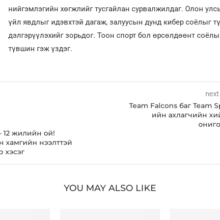
нийгэмлэгийн хөгжлийг тусгайлан сурвалжилдаг. Олон улсы
үйл явдлыг идэвхтэй дагаж, залуусын дунд кибер соёлыг т
дэлгэрүүлэхийг зорьдог. Тоон спорт бол өрсөлдөөнт соёл
түвшин гэж үздэг.
next
Team Falcons баг Team Sp
ийн ахлагчийн хи
ониго
– 12 жилийн ой!
н хамгийн нээлттэй
р хэсэг
YOU MAY ALSO LIKE