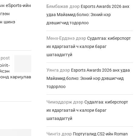
н eSports-ийн
Бямбажав
дээр
Esports Awards 2026 анх
үгээн
удаа Майамид болно: Эхний нэр
ын шинэ
дэвшигчид тодорлоо
Мөнх-Ердэнэ
дээр
Судалгаа: киберспорт
их ядаргаатай ч калори бараг
шатаадаггүй
 post
irit-
Уянга
дээр
Esports Awards 2026 анх удаа
йсэн
онд хариулав
Майамид болно: Эхний нэр дэвшигчид
тодорлоо
Чимэддорж
дээр
Судалгаа: киберспорт
их ядаргаатай ч калори бараг
шатаадаггүй
Чингіз
дээр
Португалид CS2-ийн Roman