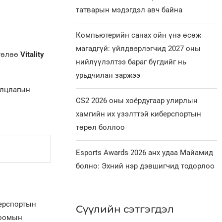
татварын мэдэгдэл авч байна
Компьютерийн санах ойн үнэ өсөж
магадгүй: үйлдвэрлэгчид 2027 оны
 төлөө
Vitality
нийлүүлэлтээ бараг бүгдийг нь
урьдчилан заржээ
илцлагын
CS2 2026 оны хоёрдугаар улирлын
хамгийн их үзэлттэй киберспортын
төрөл боллоо
Esports Awards 2026 анх удаа Майамид
болно: Эхний нэр дэвшигчид тодорлоо
берспортын
Сүүлийн сэтгэгдэл
лоомын