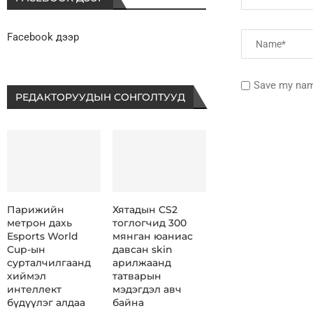
Facebook дээр
Save my name
РЕДАКТОРУУДЫН СОНГОЛТУУД
Парижийн
Хятадын CS2
метрон дахь
тоглогчид 300
Esports World
мянган юаниас
Cup-ын
давсан skin
сурталчилгаанд
арилжаанд
хиймэл
татварын
интеллект
мэдэгдэл авч
бүдүүлэг алдаа
байна