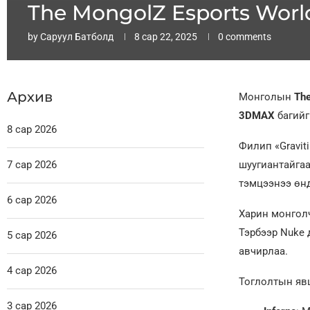
The MongolZ Esports Wor
by
Саруул Батболд
8 сар 22, 2025
0 comments
Архив
Монголын
Th
3DMAX
багийг
8 сар 2026
Филип «Gravit
7 сар 2026
шуугиантайгаа
тэмцээнээ өн
6 сар 2026
Харин монголч
Тэрбээр Nuke 
5 сар 2026
авчирлаа.
4 сар 2026
Тоглолтын яв
3 сар 2026