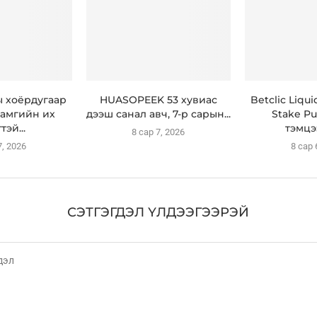
ы хоёрдугаар
HUASOPEEK 53 хувиас
Betclic Liqu
амгийн их
дээш санал авч, 7-р сарын...
Stake Pu
тэй...
тэмцэ
8 сар 7, 2026
7, 2026
8 сар 
СЭТГЭГДЭЛ ҮЛДЭЭГЭЭРЭЙ