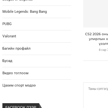
Mobile Legends: Bang Bang
PUBG
CS2 2026 он
Valorant
улирлын х
үзэлт
Багийн профайл
8 сар 
Бусад
Видео тоглоом
Цахим спорт мэдээ
FACEBOOK ДЭЭР