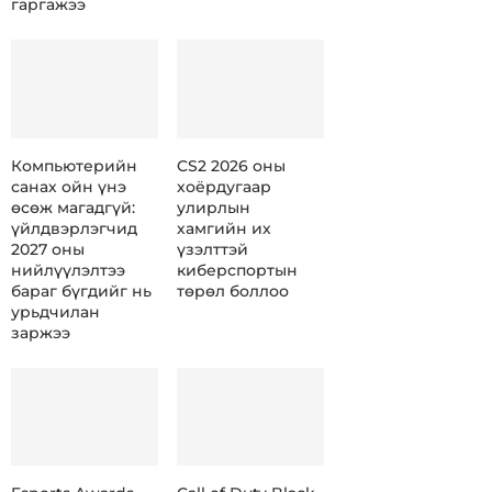
гаргажээ
Компьютерийн
CS2 2026 оны
санах ойн үнэ
хоёрдугаар
өсөж магадгүй:
улирлын
үйлдвэрлэгчид
хамгийн их
2027 оны
үзэлттэй
нийлүүлэлтээ
киберспортын
бараг бүгдийг нь
төрөл боллоо
урьдчилан
заржээ