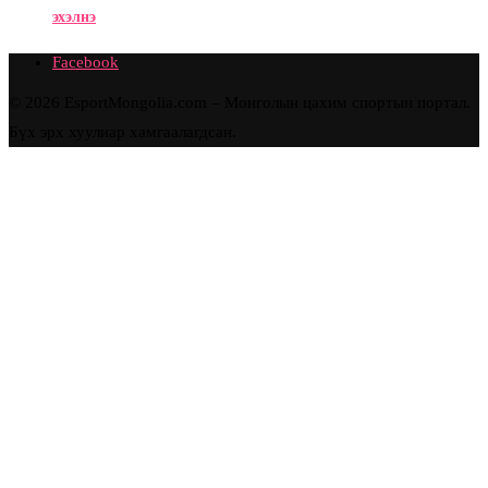
эхэлнэ
Facebook
© 2026 EsportMongolia.com – Монголын цахим спортын портал.
Бүх эрх хуулиар хамгаалагдсан.