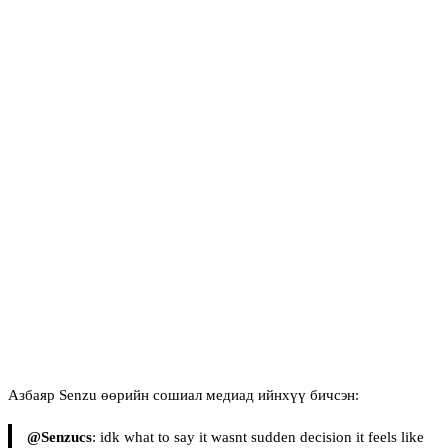
Азбаяр Senzu өөрийн сошиал медиад ийнхүү бичсэн:
@Senzucs
: idk what to say it wasnt sudden decision it feels like