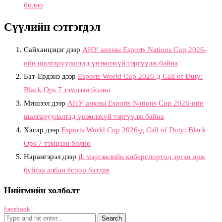
болно
Сүүлийн сэтгэгдэл
Сайханцэцэг
дээр
АНУ анхны Esports Nations Cup 2026-
ийн шалгаруулалтад үнэмлэхүй тэргүүлж байна
Бат-Ердэнэ
дээр
Esports World Cup 2026-д Call of Duty:
Black Ops 7 тэмцээн болно
Мишээл
дээр
АНУ анхны Esports Nations Cup 2026-ийн
шалгаруулалтад үнэмлэхүй тэргүүлж байна
Хасар
дээр
Esports World Cup 2026-д Call of Duty: Black
Ops 7 тэмцээн болно
Нарангэрэл
дээр
jL мэргэжлийн киберспортод эргэн ирж
буйгаа албан ёсоор батлав
Нийгмийн холболт
Facebook