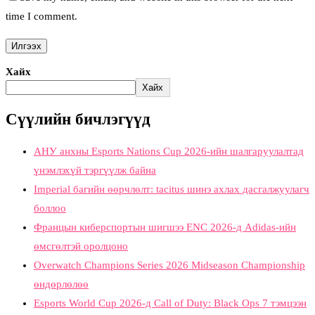
time I comment.
Хайх
Хайх
Сүүлийн бичлэгүүд
АНУ анхны Esports Nations Cup 2026-ийн шалгаруулалтад
үнэмлэхүй тэргүүлж байна
Imperial багийн өөрчлөлт: tacitus шинэ ахлах дасгалжуулагч
боллоо
Францын киберспортын шигшээ ENC 2026-д Adidas-ийн
өмсгөлтэй оролцоно
Overwatch Champions Series 2026 Midseason Championship
өндөрлөлөө
Esports World Cup 2026-д Call of Duty: Black Ops 7 тэмцээн