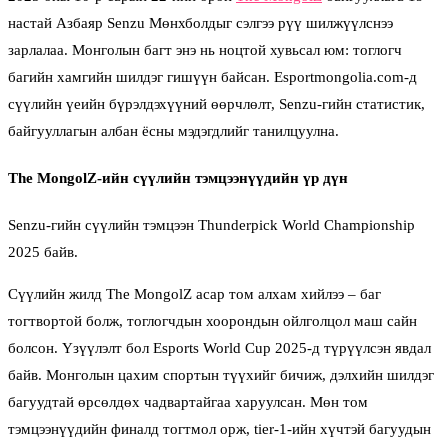
настай Азбаяр Senzu Мөнхболдыг сэлгээ рүү шилжүүлснээ
зарлалаа. Монголын багт энэ нь ноцтой хувьсал юм: тоглогч
багийн хамгийн шилдэг гишүүн байсан. Esportmongolia.com-д
сүүлийн үеийн бүрэлдэхүүний өөрчлөлт, Senzu-гийн статистик,
байгууллагын албан ёсны мэдэгдлийг танилцуулна.
The MongolZ-ийн сүүлийн тэмцээнүүдийн үр дүн
Senzu-гийн сүүлийн тэмцээн Thunderpick World Championship
2025 байв.
Сүүлийн жилд The MongolZ асар том алхам хийлээ – баг
тогтвортой болж, тоглогчдын хоорондын ойлголцол маш сайн
болсон. Үзүүлэлт бол Esports World Cup 2025-д түрүүлсэн явдал
байв. Монголын цахим спортын түүхийг бичиж, дэлхийн шилдэг
багуудтай өрсөлдөх чадвартайгаа харуулсан. Мөн том
тэмцээнүүдийн финалд тогтмол орж, tier-1-ийн хүчтэй багуудын