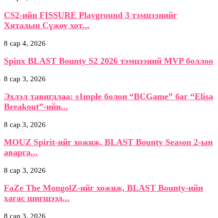
CS2-ийн FISSURE Playground 3 тэмцээнийг
Хятадын Сүжоу хот...
8 сар 4, 2026
Spinx BLAST Bounty S2 2026 тэмцээний MVP боллоо
8 сар 3, 2026
Эхлэл тавигдлаа: s1mple болон “BCGame” баг “Elisa
Breakout”-ийн...
8 сар 3, 2026
MOUZ Spirit-ийг хожиж, BLAST Bounty Season 2-ын
аварга...
8 сар 3, 2026
FaZe The MongolZ-ийг хожиж, BLAST Bounty-ийн
хагас шигшээд...
8 сар 3, 2026