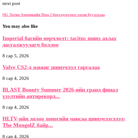
next post
OG Латин Америкийн Dota 2 бүрэлдэхүүнээ татан буулгалаа
You may also like
Imperial багийн өөрчлөлт: tacitus шинэ ахлах
дасгалжуулагч боллоо
8 сар 5, 2026
Valve CS2-д жижиг шинэчлэл гаргалаа
8 сар 4, 2026
BLAST Bounty Summer 2026-ийн гранд финал
үзэлтийн антирекорд...
8 сар 4, 2026
HLTV-ийн долоо хоногийн чансаа шинэчлэгдлээ:
The MongolZ байр...
8 сар 4, 2026