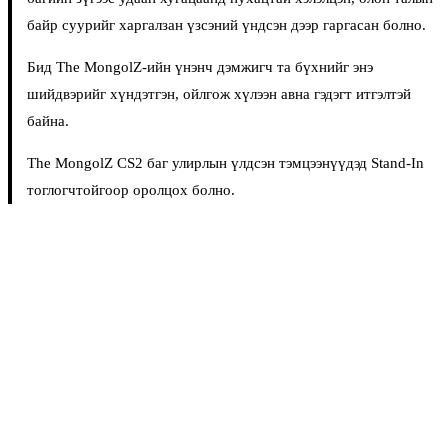
байр суурийг харгалзан үзсэний үндсэн дээр гаргасан болно.
Бид The MongolZ-ийн үнэнч дэмжигч та бүхнийг энэ
шийдвэрийг хүндэтгэн, ойлгож хүлээн авна гэдэгт итгэлтэй
байна.
The MongolZ CS2 баг улирлын үлдсэн тэмцээнүүдэд Stand-In
тоглогчтойгоор оролцох болно.