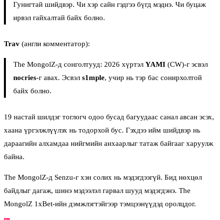
Гунигтай шийдвэр. Чи хэр сайн гэдгээ бүгд мэднэ. Чи буцаж
ирвэл гайхалтай байх болно.
Trav
(англи комментатор):
The MongolZ-д сонголтууд: 2026 хүртэл
YAMI
(CW)-г эсвэл
nocries
-г авах. Эсвэл
s1mple
, учир нь тэр бас сонирхолтой
байх болно.
19 настай шилдэг тоглогч одоо бусад багуудаас санал авсан эсэх,
хаана үргэлжлүүлэх нь тодорхой бус. Гэхдээ ийм шийдвэр нь
дараагийн алхамдаа нийгмийн анхаарлыг татаж байгааг харуулж
байна.
The MongolZ-д Senzu-г хэн солих нь мэдэгдээгүй. Бид нөхцөл
байдлыг дагаж, шинэ мэдээлэл гарвал шууд мэдэгдэнэ. The
MongolZ 1xBet-ийн дэмжлэгтэйгээр тэмцээнүүдэд оролцдог.