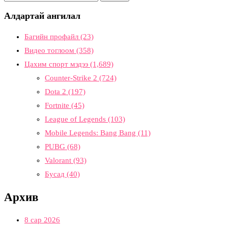
Алдартай ангилал
Багийн профайл
(23)
Видео тоглоом
(358)
Цахим спорт мэдээ
(1,689)
Counter-Strike 2
(724)
Dota 2
(197)
Fortnite
(45)
League of Legends
(103)
Mobile Legends: Bang Bang
(11)
PUBG
(68)
Valorant
(93)
Бусад
(40)
Архив
8 сар 2026