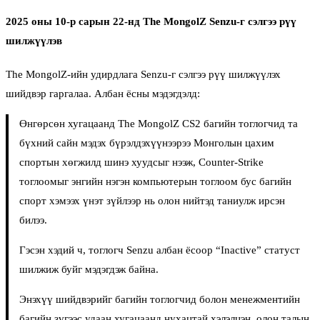
2025 оны 10-р сарын 22-нд The MongolZ Senzu-г сэлгээ рүү
шилжүүлэв
The MongolZ-ийн удирдлага Senzu-г сэлгээ рүү шилжүүлэх
шийдвэр гаргалаа. Албан ёсны мэдэгдэлд:
Өнгөрсөн хугацаанд The MongolZ CS2 багийн тоглогчид та
бүхний сайн мэдэх бүрэлдэхүүнээрээ Монголын цахим
спортын хөгжилд шинэ хуудсыг нээж, Counter-Strike
тоглоомыг энгийн нэгэн компьютерын тоглоом бус багийн
спорт хэмээх үнэт зүйлээр нь олон нийтэд таниулж ирсэн
билээ.
Гэсэн хэдий ч, тоглогч Senzu албан ёсоор “Inactive” статуст
шилжиж буйг мэдэгдэж байна.
Энэхүү шийдвэрийг багийн тоглогчид болон менежментийн
багийн зүгээс удаан хугацаанд нухацтай хэлэлцэн, олон талын