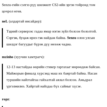
Senzu-гийн сэлгээ рүү шилжилт CS2-ийн эргэн тойронд том
цочрол өгөв.
neL
(алдартай инсайдер):
Тэдний серверээс гадаа ямар нэгэн зүйл болсон бололтой.
Сэргэж, буцаж ирнэ гэж найдаж байна.
Senzu
олон улсын
шилдэг багуудыг бүрэн дүү нөхөж чадна.
mzinho
(хуучин хамтрагч):
12-13 настайдаа өөрийн стикер гаргахыг мөрөөдөж байсан.
Майжорын финалд хүрсэнд маш их баяртай байна. Насан
туршийн найзтайгаа гайхалтай аялал болсон. Амьдрал
үргэлжилнэ. Хайртай найздаа бүх сайныг хүсэе.
ropz
: