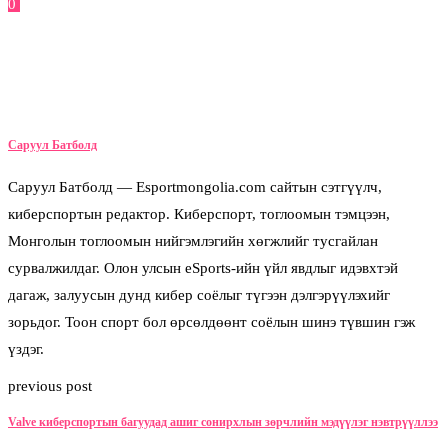
0
Facebook
Twitter
Pinterest
Email
Саруул Батболд
Саруул Батболд — Esportmongolia.com сайтын сэтгүүлч,
киберспортын редактор. Киберспорт, тоглоомын тэмцээн,
Монголын тоглоомын нийгэмлэгийн хөгжлийг тусгайлан
сурвалжилдаг. Олон улсын eSports-ийн үйл явдлыг идэвхтэй
дагаж, залуусын дунд кибер соёлыг түгээн дэлгэрүүлэхийг
зорьдог. Тоон спорт бол өрсөлдөөнт соёлын шинэ түвшин гэж
үздэг.
previous post
Valve киберспортын багуудад ашиг сонирхлын зөрчлийн мэдүүлэг нэвтрүүллээ