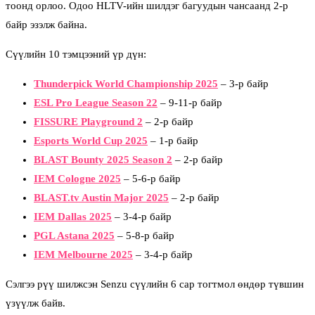
тоонд орлоо. Одоо HLTV-ийн шилдэг багуудын чансаанд 2-р
байр эзэлж байна.
Сүүлийн 10 тэмцээний үр дүн:
Thunderpick World Championship 2025
– 3-р байр
ESL Pro League Season 22
– 9-11-р байр
FISSURE Playground 2
– 2-р байр
Esports World Cup 2025
– 1-р байр
BLAST Bounty 2025 Season 2
– 2-р байр
IEM Cologne 2025
– 5-6-р байр
BLAST.tv Austin Major 2025
– 2-р байр
IEM Dallas 2025
– 3-4-р байр
PGL Astana 2025
– 5-8-р байр
IEM Melbourne 2025
– 3-4-р байр
Сэлгээ рүү шилжсэн Senzu сүүлийн 6 сар тогтмол өндөр түвшин
үзүүлж байв.