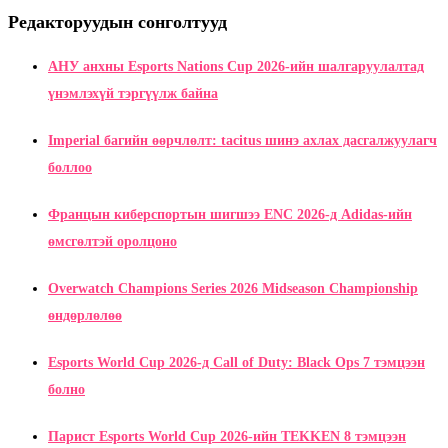
Редакторуудын сонголтууд
АНУ анхны Esports Nations Cup 2026-ийн шалгаруулалтад
үнэмлэхүй тэргүүлж байна
Imperial багийн өөрчлөлт: tacitus шинэ ахлах дасгалжуулагч
боллоо
Францын киберспортын шигшээ ENC 2026-д Adidas-ийн
өмсгөлтэй оролцоно
Overwatch Champions Series 2026 Midseason Championship
өндөрлөлөө
Esports World Cup 2026-д Call of Duty: Black Ops 7 тэмцээн
болно
Парист Esports World Cup 2026-ийн TEKKEN 8 тэмцээн