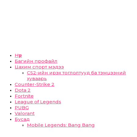
Нүүр
Багийн профайл
Цахим спорт мэдээ
CS2-ийн ирэх тоглолтууд ба тэмцээний
хуваарь
Counter-Strike 2
Dota 2
Fortnite
League of Legends
PUBG
Valorant
Бусад
Mobile Legends: Bang Bang