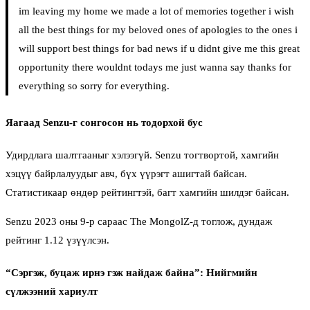
im leaving my home we made a lot of memories together i wish
all the best things for my beloved ones of apologies to the ones i
will support best things for bad news if u didnt give me this great
opportunity there wouldnt todays me just wanna say thanks for
everything so sorry for everything.
Яагаад Senzu-г сонгосон нь тодорхой бус
Удирдлага шалтгааныг хэлээгүй. Senzu тогтвортой, хамгийн
хэцүү байрлалуудыг авч, бүх үүрэгт ашигтай байсан.
Статистикаар өндөр рейтингтэй, багт хамгийн шилдэг байсан.
Senzu 2023 оны 9-р сараас The MongolZ-д тоглож, дундаж
рейтинг 1.12 үзүүлсэн.
“Сэргэж, буцаж ирнэ гэж найдаж байна”: Нийгмийн
сүлжээний хариулт