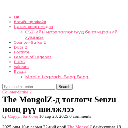
Нүүр
Багийн профайл
Цахим спорт мэдээ
CS2-ийн ирэх тоглолтууд ба тэмцээний
хуваарь
Counter-Strike 2
Dota 2
Fortnite
League of Legends
PUBG
Valorant
Бусад
Mobile Legends: Bang Bang
Search
Counter-Strike 2
The MongolZ-д тоглогч Senzu
нөөц рүү шилжлээ
by
Саруул Батболд
10 сар 23, 2025
0 comments
2025 оны 10-р сарын 22-ний орой
The MongolZ
байгууллага 19