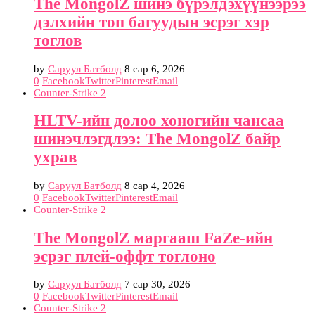
The MongolZ шинэ бүрэлдэхүүнээрээ
дэлхийн топ багуудын эсрэг хэр
тоглов
by
Саруул Батболд
8 сар 6, 2026
0
Facebook
Twitter
Pinterest
Email
Counter-Strike 2
HLTV-ийн долоо хоногийн чансаа
шинэчлэгдлээ: The MongolZ байр
ухрав
by
Саруул Батболд
8 сар 4, 2026
0
Facebook
Twitter
Pinterest
Email
Counter-Strike 2
The MongolZ маргааш FaZe-ийн
эсрэг плей-оффт тоглоно
by
Саруул Батболд
7 сар 30, 2026
0
Facebook
Twitter
Pinterest
Email
Counter-Strike 2