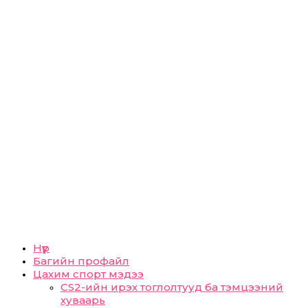
Нүүр
Багийн профайл
Цахим спорт мэдээ
CS2-ийн ирэх тоглолтууд ба тэмцээний
хуваарь