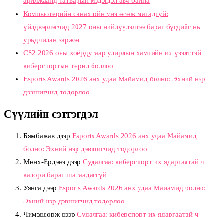
арилжаанд татварын мэдэгдэл авч байна
Компьютерийн санах ойн үнэ өсөж магадгүй:
үйлдвэрлэгчид 2027 оны нийлүүлэлтээ бараг бүгдийг нь
урьдчилан заржээ
CS2 2026 оны хоёрдугаар улирлын хамгийн их үзэлттэй
киберспортын төрөл боллоо
Esports Awards 2026 анх удаа Майамид болно: Эхний нэр
дэвшигчид тодорлоо
Сүүлийн сэтгэгдэл
Бямбажав
дээр
Esports Awards 2026 анх удаа Майамид
болно: Эхний нэр дэвшигчид тодорлоо
Мөнх-Ердэнэ
дээр
Судалгаа: киберспорт их ядаргаатай ч
калори бараг шатаадаггүй
Уянга
дээр
Esports Awards 2026 анх удаа Майамид болно:
Эхний нэр дэвшигчид тодорлоо
Чимэддорж
дээр
Судалгаа: киберспорт их ядаргаатай ч