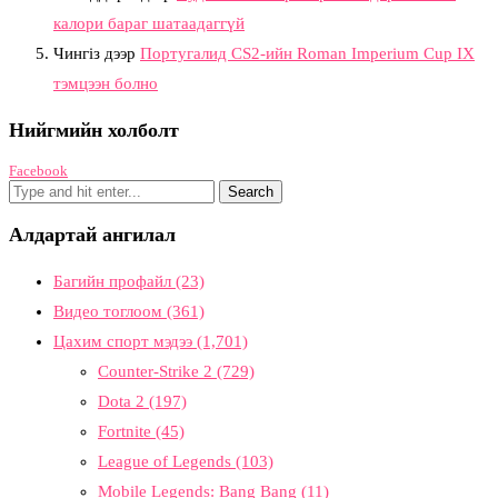
калори бараг шатаадаггүй
Чингіз
дээр
Португалид CS2-ийн Roman Imperium Cup IX
тэмцээн болно
Нийгмийн холболт
Facebook
Алдартай ангилал
Багийн профайл
(23)
Видео тоглоом
(361)
Цахим спорт мэдээ
(1,701)
Counter-Strike 2
(729)
Dota 2
(197)
Fortnite
(45)
League of Legends
(103)
Mobile Legends: Bang Bang
(11)