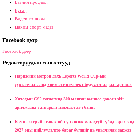
Багийн профайл
Бусад
Видео тоглоом
Цахим спорт мэдээ
Facebook дээр
Facebook дээр
Редакторуудын сонголтууд
Парижийн метрон дахь Esports World Cup-ын
сурталчилгаанд хиймэл интеллект бүдүүлэг алдаа гаргажээ
Хятадын CS2 тоглогчид 300 мянган юаниас давсан skin
арилжаанд татварын мэдэгдэл авч байна
Компьютерийн санах ойн үнэ өсөж магадгүй: үйлдвэрлэгчид
2027 оны нийлүүлэлтээ бараг бүгдийг нь урьдчилан заржээ