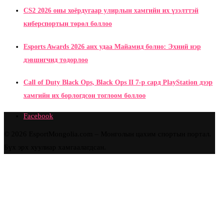
CS2 2026 оны хоёрдугаар улирлын хамгийн их үзэлттэй
киберспортын төрөл боллоо
Esports Awards 2026 анх удаа Майамид болно: Эхний нэр
дэвшигчид тодорлоо
Call of Duty Black Ops, Black Ops II 7-р сард PlayStation дээр
хамгийн их борлогдсон тоглоом боллоо
Facebook
© 2026 EsportMongolia.com – Монголын цахим спортын портал.
Бүх эрх хуулиар хамгаалагдсан.