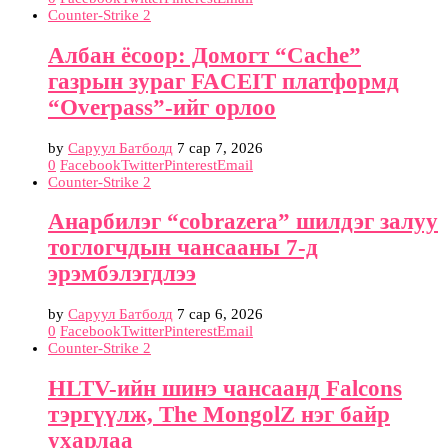
Counter-Strike 2
Албан ёсоор: Домогт “Cache”
газрын зураг FACEIT платформд
“Overpass”-ийг орлоо
by
Саруул Батболд
7 сар 7, 2026
0
Facebook
Twitter
Pinterest
Email
Counter-Strike 2
Анарбилэг “cobrazera” шилдэг залуу
тоглогчдын чансааны 7-д
эрэмбэлэгдлээ
by
Саруул Батболд
7 сар 6, 2026
0
Facebook
Twitter
Pinterest
Email
Counter-Strike 2
HLTV-ийн шинэ чансаанд Falcons
тэргүүлж, The MongolZ нэг байр
ухарлаа