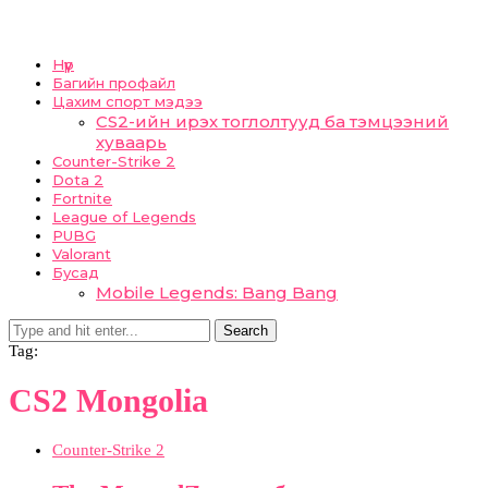
Нүүр
Багийн профайл
Цахим спорт мэдээ
CS2-ийн ирэх тоглолтууд ба тэмцээний
хуваарь
Counter-Strike 2
Dota 2
Fortnite
League of Legends
PUBG
Valorant
Бусад
Mobile Legends: Bang Bang
Search
Tag:
CS2 Mongolia
Counter-Strike 2