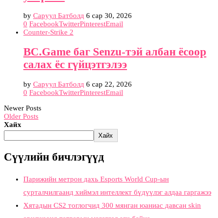
by
Саруул Батболд
6 сар 30, 2026
0
Facebook
Twitter
Pinterest
Email
Counter-Strike 2
BC.Game баг Senzu-тэй албан ёсоор
салах ёс гүйцэтгэлээ
by
Саруул Батболд
6 сар 22, 2026
0
Facebook
Twitter
Pinterest
Email
Newer Posts
Older Posts
Хайх
Хайх
Сүүлийн бичлэгүүд
Парижийн метрон дахь Esports World Cup-ын
сурталчилгаанд хиймэл интеллект бүдүүлэг алдаа гаргажээ
Хятадын CS2 тоглогчид 300 мянган юаниас давсан skin