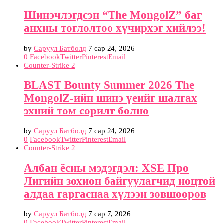
Шинэчлэгдсэн “The MongolZ” баг
анхны тоглолтоо хүчирхэг хийлээ!
by
Саруул Батболд
7 сар 24, 2026
0
Facebook
Twitter
Pinterest
Email
Counter-Strike 2
BLAST Bounty Summer 2026 The
MongolZ-ийн шинэ үеийг шалгах
эхний том сорилт болно
by
Саруул Батболд
7 сар 24, 2026
0
Facebook
Twitter
Pinterest
Email
Counter-Strike 2
Албан ёсны мэдэгдэл: XSE Про
Лигийн зохион байгуулагчид ноцтой
алдаа гаргаснаа хүлээн зөвшөөрөв
by
Саруул Батболд
7 сар 7, 2026
0
Facebook
Twitter
Pinterest
Email