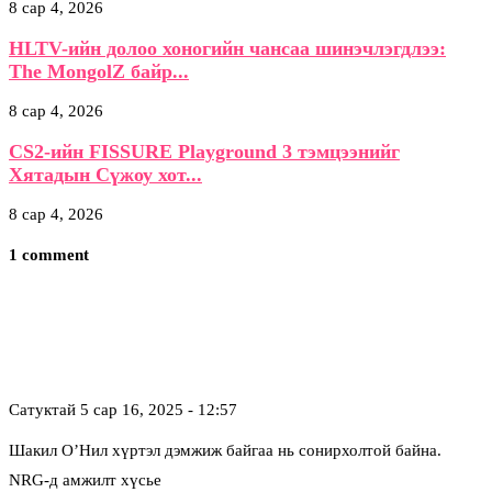
8 сар 4, 2026
HLTV-ийн долоо хоногийн чансаа шинэчлэгдлээ:
The MongolZ байр...
8 сар 4, 2026
CS2-ийн FISSURE Playground 3 тэмцээнийг
Хятадын Сүжоу хот...
8 сар 4, 2026
1 comment
Сатуктай
5 сар 16, 2025 - 12:57
Шакил О’Нил хүртэл дэмжиж байгаа нь сонирхолтой байна.
NRG-д амжилт хүсье