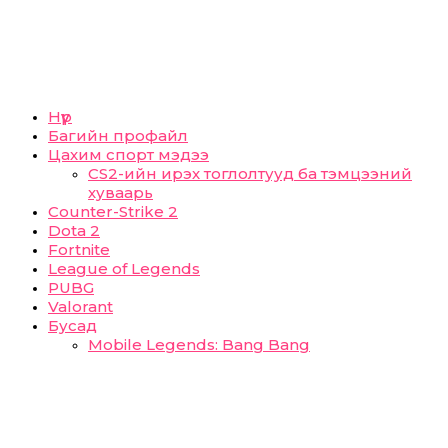
Нүүр
Багийн профайл
Цахим спорт мэдээ
CS2-ийн ирэх тоглолтууд ба тэмцээний
хуваарь
Counter-Strike 2
Dota 2
Fortnite
League of Legends
PUBG
Valorant
Бусад
Mobile Legends: Bang Bang