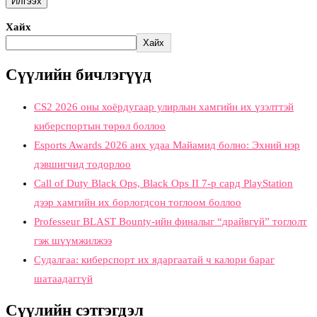
Хайх
Хайх
Сүүлийн бичлэгүүд
CS2 2026 оны хоёрдугаар улирлын хамгийн их үзэлттэй
киберспортын төрөл боллоо
Esports Awards 2026 анх удаа Майамид болно: Эхний нэр
дэвшигчид тодорлоо
Call of Duty Black Ops, Black Ops II 7-р сард PlayStation
дээр хамгийн их борлогдсон тоглоом боллоо
Professeur BLAST Bounty-ийн финалыг “драйвгүй” тоглолт
гэж шүүмжилжээ
Судалгаа: киберспорт их ядаргаатай ч калори бараг
шатаадаггүй
Сүүлийн сэтгэгдэл