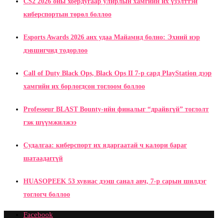
CS2 2026 оны хоёрдугаар улирлын хамгийн их үзэлттэй
киберспортын төрөл боллоо
Esports Awards 2026 анх удаа Майамид болно: Эхний нэр
дэвшигчид тодорлоо
Call of Duty Black Ops, Black Ops II 7-р сард PlayStation дээр
хамгийн их борлогдсон тоглоом боллоо
Professeur BLAST Bounty-ийн финалыг “драйвгүй” тоглолт
гэж шүүмжилжээ
Судалгаа: киберспорт их ядаргаатай ч калори бараг
шатаадаггүй
HUASOPEEK 53 хувиас дээш санал авч, 7-р сарын шилдэг
тоглогч боллоо
Facebook