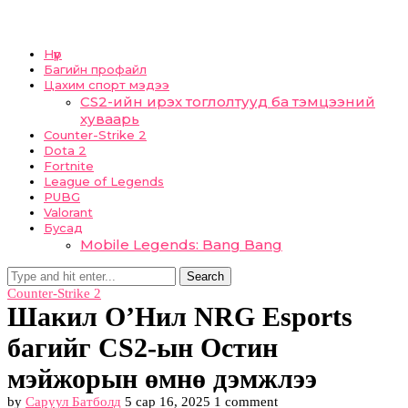
Нүүр
Багийн профайл
Цахим спорт мэдээ
CS2-ийн ирэх тоглолтууд ба тэмцээний
хуваарь
Counter-Strike 2
Dota 2
Fortnite
League of Legends
PUBG
Valorant
Бусад
Mobile Legends: Bang Bang
Search
Counter-Strike 2
Шакил О’Нил NRG Esports
багийг CS2-ын Остин
мэйжорын өмнө дэмжлээ
by
Саруул Батболд
5 сар 16, 2025
1 comment