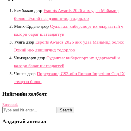
Бямбажав
дээр
Esports Awards 2026 анх удаа Майамид
болно: Эхний нэр дэвшигчид тодорлоо
Мөнх-Ердэнэ
дээр
Судалгаа: киберспорт их ядаргаатай ч
калори бараг шатаадаггүй
Уянга
дээр
Esports Awards 2026 анх удаа Майамид болно:
Эхний нэр дэвшигчид тодорлоо
Чимэддорж
дээр
Судалгаа: киберспорт их ядаргаатай ч
калори бараг шатаадаггүй
Чингіз
дээр
Португалид CS2-ийн Roman Imperium Cup IX
тэмцээн болно
Нийгмийн холболт
Facebook
Алдартай ангилал