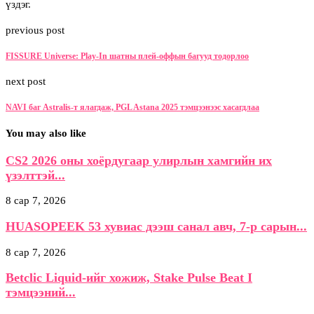
үздэг.
previous post
FISSURE Universe: Play-In шатны плей-оффын багууд тодорлоо
next post
NAVI баг Astralis-т ялагдаж, PGL Astana 2025 тэмцээнээс хасагдлаа
You may also like
CS2 2026 оны хоёрдугаар улирлын хамгийн их
үзэлттэй...
8 сар 7, 2026
HUASOPEEK 53 хувиас дээш санал авч, 7-р сарын...
8 сар 7, 2026
Betclic Liquid-ийг хожиж, Stake Pulse Beat I
тэмцээний...