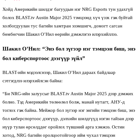
Хойд Америкийн шилдэг багуудын нэг NRG Esports тун удахгүй
болох BLAST.tv Austin Major 2025 тэмцээнд хүч үзэх гэж буйтай
холбогдуулан тус багийн хамтран эзэмшигч, домогт сагсан
бөмбөгчин Шакил О’Нил өөрийн дэмжлэгээ илэрхийллээ.
Шакил O’Нил: “Энэ бол зүгээр нэг тэмцээн биш, энэ
бол киберспортоос дээгүүр зүйл”
BLAST-ийн мэдээлснээр, Шакил О’Нил дараах байдлаар
сэтгэгдлээ илэрхийлсэн байна:
“Би NRG-ийн залуусыг BLAST.tv Austin Major 2025 дээр дэмжих
болно. Тэд Америкийн төлөөлөл болж, манай нутагт, АНУ-д
тоглох гэж байна. Мейжор бол зүгээр нэг энгийн тэмцээн биш, энэ
бол киберспортоос дээгүүр, дэлхийн шилдгүүд нэгэн тайзан дээр
нүүр тулан өрсөлддөг оройлох түвшний арга хэмжээ. Остин
хотод, NRG багийн оролцоотойгоор ийм чухал тэмцээн