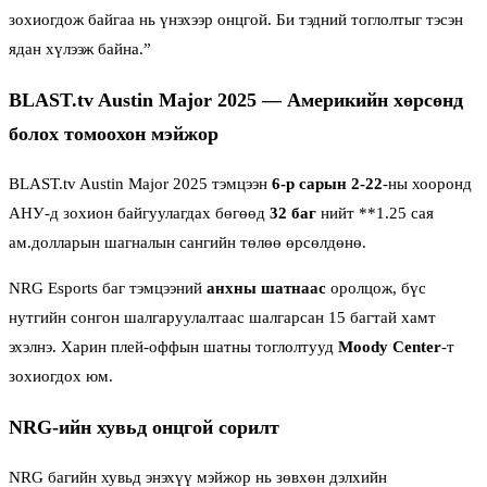
зохиогдож байгаа нь үнэхээр онцгой. Би тэдний тоглолтыг тэсэн
ядан хүлээж байна.”
BLAST.tv Austin Major 2025 — Америкийн хөрсөнд
болох томоохон мэйжор
BLAST.tv Austin Major 2025 тэмцээн
6-р сарын 2-22
-ны хооронд
АНУ-д зохион байгуулагдах бөгөөд
32 баг
нийт **1.25 сая
ам.долларын шагналын сангийн төлөө өрсөлдөнө.
NRG Esports баг тэмцээний
анхны шатнаас
оролцож, бүс
нутгийн сонгон шалгаруулалтаас шалгарсан 15 багтай хамт
эхэлнэ. Харин плей-оффын шатны тоглолтууд
Moody Center
-т
зохиогдох юм.
NRG-ийн хувьд онцгой сорилт
NRG багийн хувьд энэхүү мэйжор нь зөвхөн дэлхийн