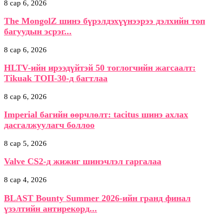
8 сар 6, 2026
The MongolZ шинэ бүрэлдэхүүнээрээ дэлхийн топ
багуудын эсрэг...
8 сар 6, 2026
HLTV-ийн ирээдүйтэй 50 тоглогчийн жагсаалт:
Tikuak ТОП-30-д багтлаа
8 сар 6, 2026
Imperial багийн өөрчлөлт: tacitus шинэ ахлах
дасгалжуулагч боллоо
8 сар 5, 2026
Valve CS2-д жижиг шинэчлэл гаргалаа
8 сар 4, 2026
BLAST Bounty Summer 2026-ийн гранд финал
үзэлтийн антирекорд...