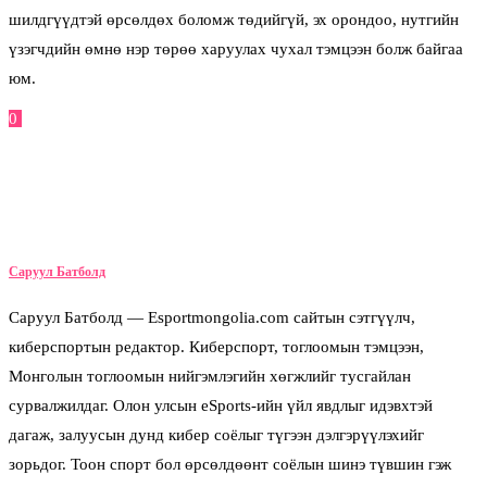
шилдгүүдтэй өрсөлдөх боломж төдийгүй, эх орондоо, нутгийн
үзэгчдийн өмнө нэр төрөө харуулах чухал тэмцээн болж байгаа
юм.
0
Facebook
Twitter
Pinterest
Email
Саруул Батболд
Саруул Батболд — Esportmongolia.com сайтын сэтгүүлч,
киберспортын редактор. Киберспорт, тоглоомын тэмцээн,
Монголын тоглоомын нийгэмлэгийн хөгжлийг тусгайлан
сурвалжилдаг. Олон улсын eSports-ийн үйл явдлыг идэвхтэй
дагаж, залуусын дунд кибер соёлыг түгээн дэлгэрүүлэхийг
зорьдог. Тоон спорт бол өрсөлдөөнт соёлын шинэ түвшин гэж