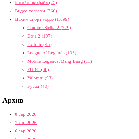
Багийн профайл
(23)
Видео тоглоом
(360)
Цахим спорт мэдээ
(1,699)
Counter-Strike 2
(729)
Dota 2
(197)
Fortnite
(45)
League of Legends
(103)
Mobile Legends: Bang Bang
(11)
PUBG
(68)
Valorant
(93)
Бусад
(40)
Архив
8 сар 2026
7 сар 2026
6 сар 2026