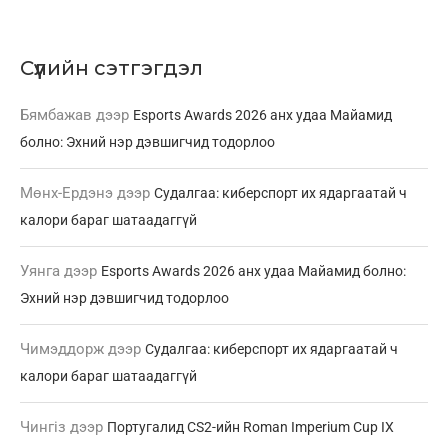
Сүүлийн сэтгэгдэл
Бямбажав
дээр
Esports Awards 2026 анх удаа Майамид
болно: Эхний нэр дэвшигчид тодорлоо
Мөнх-Ердэнэ
дээр
Судалгаа: киберспорт их ядаргаатай ч
калори бараг шатаадаггүй
Уянга
дээр
Esports Awards 2026 анх удаа Майамид болно:
Эхний нэр дэвшигчид тодорлоо
Чимэддорж
дээр
Судалгаа: киберспорт их ядаргаатай ч
калори бараг шатаадаггүй
Чингіз
дээр
Португалид CS2-ийн Roman Imperium Cup IX