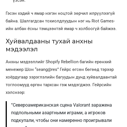
үзсэн.
Гэсэн хэдий ч ямар нэгэн ноцтой зөрчил илрүүлээгүй
байна. Шалгагдсан тохиолдлуудын нэг нь Riot Games-
ийн албан ёсны тэмцээнтэй ямар ч холбоогүй байжээ.
Хуйвалдааны тухай анхны
мэдээлэл
Анхны мэдээллийг Shopify Rebellion багийн ерөнхий
менежер Шон “seang@res” Гейрс өгсөн бөгөөд тэрээр
хоёрдугаар зэрэглэлийн багуудын дунд хуйвалдаантай
тоглоомууд өргөн тархсан гэж мэдэгджээ. Гейрсийн
хэлснээр:
“Североамериканская сцена Valorant заражена
подпольными азартными играми, а игроков
подкупали, чтобы они намеренно проигрывали