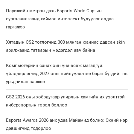
Парижийн метрон дахь Esports World Cup-ын
сурталчилгаанд хиймэл интеллект бүдүүлэг алдаа
гаргажээ
Хятадын CS2 тоглогчид 300 мянган юаниас давсан skin
арилжаанд татварын мэдэгдэл авч байна
Компьютерийн санах ойн үнэ өсөж магадгүй:
үйлдвэрлэгчид 2027 оны нийлүүлэлтээ бараг бүгдийг нь
урьдчилан заржээ
CS2 2026 оны хоёрдугаар улирлын хамгийн их үзэлттэй
киберспортын төрөл боллоо
Esports Awards 2026 анх удаа Майамид болно: Эхний нэр
дэвшигчид тодорлоо