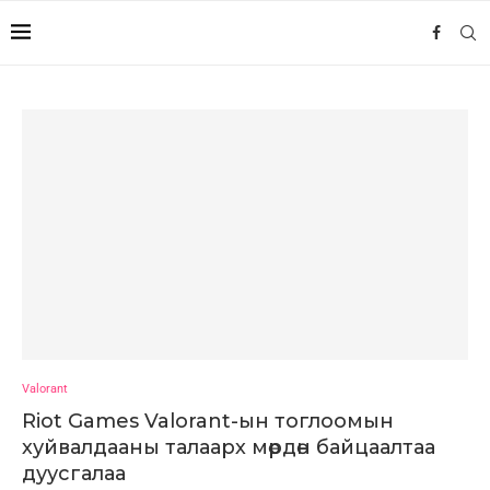
Valorant
Riot Games Valorant-ын тоглоомын
хуйвалдааны талаарх мөрдөн байцаалтаа
дуусгалаа