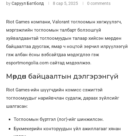
by
Саруул Батболд
8 сар 5, 2025
0 comments
Riot Games компани, Valorant тоглоомын хөгжүүлэгч,
мэргэжлийн тоглоомын талбарт болзошгүй
хуйвалдаантай тоглоомуудын талаар хийсэн мөрдөн
байцаалтаа дуусгаж, ямар ч ноцтой зөрчил илрүүлээгүй
гэж албан ёсны вэбсайтдаа мэдэгдлээ гэж
esportmongolia.com сайтад мэдээлжээ.
Мөрдөн байцаалтын дэлгэрэнгүй
Riot Games-ийн шүүгчдийн комисс сэжигтэй
тоглоомуудыг нарийвчлан судалж, дараах зүйлсийг
шалгасан:
Тоглоомын бүртгэл (лог)-ийг шинжилсэн.
Букмекерийн конторуудын үйл ажиллагааг хянан