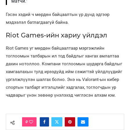
матчи.”
Гэсэн хэдий ч мөрдөн байцаалтын үр дүнд эдгээр
мэдээлэл батлагдаагүй байна.
Riot Games-ийн хариу үйлдэл
Riot Games уг мөрдөн байцаалтаар мэргэжлийн
тоглоомын талбарын ил тод байдлыг хангах амлалтаа
дахин нотоллоо. Компани тоглоомын шударга байдлыг
хамгаалахын тулд ирээдүйд ийм сэжигтэй үйлдлүүдийг
үргэлжлүүлэн шалгах болно. Энэ нь Valorant-ын кибер
спортын талбарт итгэлцлийг хадгалах, тоглогчдын ур
чадварыг үнэн зөвөөр үнэлэхэд чиглэсэн алхам юм.
0