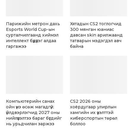
Парижийн метрон дахь
Хятадын CS2 тоглогчид
Esports World Cup-ын
300 мянган юаниас
сурталчилгаанд хиймэл
давсан skin арилжаанд
интеллект бүдүүлэг алдаа
татварын мэдэгдэл авч
гаргажээ
байна
Компьютерийн санах
CS2 2026 оны
ойн үнэ өсөж магадгүй:
хоёрдугаар улирлын
үйлдвэрлэгчид 2027 оны
хамгийн их үзэлттэй
нийлүүлэлтээ бараг бүгдийг
киберспортын төрөл
нь урьдчилан заржээ
боллоо