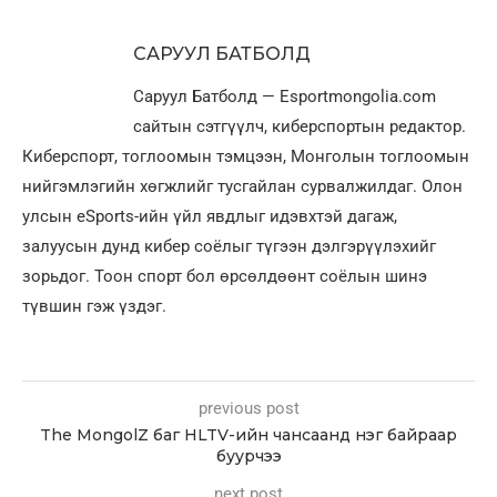
САРУУЛ БАТБОЛД
Саруул Батболд — Esportmongolia.com
сайтын сэтгүүлч, киберспортын редактор.
Киберспорт, тоглоомын тэмцээн, Монголын тоглоомын
нийгэмлэгийн хөгжлийг тусгайлан сурвалжилдаг. Олон
улсын eSports-ийн үйл явдлыг идэвхтэй дагаж,
залуусын дунд кибер соёлыг түгээн дэлгэрүүлэхийг
зорьдог. Тоон спорт бол өрсөлдөөнт соёлын шинэ
түвшин гэж үздэг.
previous post
The MongolZ баг HLTV-ийн чансаанд нэг байраар
буурчээ
next post