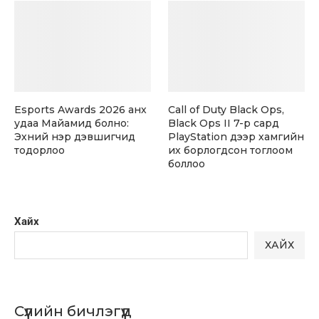
Esports Awards 2026 анх
Call of Duty Black Ops,
удаа Майамид болно:
Black Ops II 7-р сард
Эхний нэр дэвшигчид
PlayStation дээр хамгийн
тодорлоо
их борлогдсон тоглоом
боллоо
Хайх
ХАЙХ
Сүүлийн бичлэгүүд