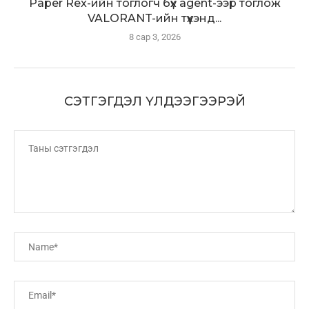
Paper Rex-ийн тоглогч бүх agent-ээр тоглож
VALORANT-ийн түүхэнд...
8 сар 3, 2026
СЭТГЭГДЭЛ ҮЛДЭЭГЭЭРЭЙ