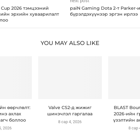
next post
d Cup 2026 тэмцээний
paiN Gaming Dota 2-т Parker-
лийн эрхийн хуваарилалт
бүрэлдэхүүнээр эргэн ирлээ
лоо
YOU MAY ALSO LIKE
ийн өөрчлөлт:
Valve CS2-д жижиг
BLAST Bou
инэ ахлах
шинэчлэл гаргалаа
2026-ийн 
агч боллоо
үзэлтийн а
8 сар 4, 2026
5, 2026
8 сар 