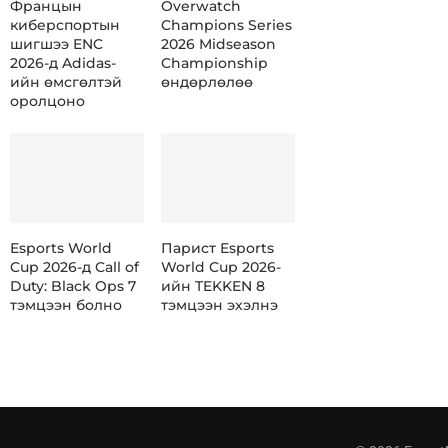
Францын
Overwatch
киберспортын
Champions Series
шигшээ ENC
2026 Midseason
2026-д Adidas-
Championship
ийн өмсгөлтэй
өндөрлөлөө
оролцоно
Esports World
Парист Esports
Cup 2026-д Call of
World Cup 2026-
Duty: Black Ops 7
ийн TEKKEN 8
тэмцээн болно
тэмцээн эхэлнэ