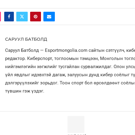
САРУУЛ БАТБОЛД
Саруул Батболд — Esportmongolia.com сайтын сэтгүүлч, ки
редактор. Киберспорт, тоглоомын тэмцээн, Монголын тог
нийгэмлэгийн хөгжлийг тусгайлан сурвалжилдаг. Олон улсы
үйл явдлыг идэвхтэй дагаж, залуусын дунд кибер соёлыг т
дэлгэрүүлэхийг зорьдог. Тоон спорт бол өрсөлдөөнт соёл
түвшин гэж үздэг.