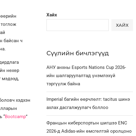
Хайх
р өөрийн
 тоглож
ХАЙХ
хай
н байсан ч
на.
Сүүлийн бичлэгүүд
удирдлага
АНУ анхны Esports Nations Cup 2026-
ийн нөхөр
ийн шалгаруулалтад үнэмлэхүй
г мэдээд,
тэргүүлж байна
Imperial багийн өөрчлөлт: tacitus шинэ
боловч хэдхэн
ахлах дасгалжуулагч боллоо
долларын
ь “
Bootcamp
”
Францын киберспортын шигшээ ENC
2026-д Adidas-ийн өмсгөлтэй оролцоно