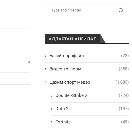
АЛДАРТАЙ АНГИЛАЛ
Багийн профайл
(23)
Видео тоглоом
(358)
Цахим спорт мэдээ
(1,689)
Counter-Strike 2
(724)
Dota 2
(197)
Fortnite
(45)