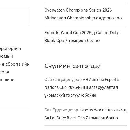
Overwatch Champions Series 2026
Midseason Championship өндөрлөлөө
Esports World Cup 2026-д Call of Duty:
Black Ops 7 тэмцээн болно
берспортын
лоомын
н eSports-ийн
Сүүлийн сэтгэгдэл
үгээн
Сайханцэцэг
дээр
ын шинэ
АНУ анхны Esports
Nations Cup 2026-ийн шалгаруулалтад
үнэмлэхүй тэргүүлж байна
Бат-Ердэнэ
дээр
Esports World Cup 2026-д
Call of Duty: Black Ops 7 тэмцээн болно