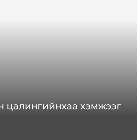
сан цалингийнхаа хэмжээг