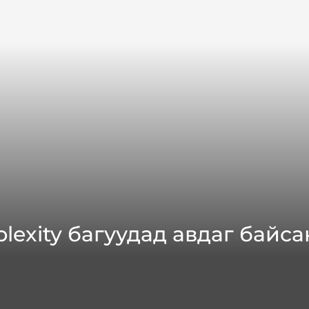
mplexity багуудад авдаг бай