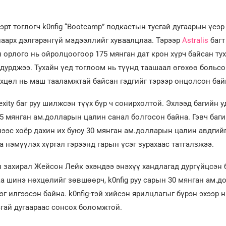
рт тоглогч k0nfig “Bootcamp” подкастын тусгай дугаарын үеэ
аарх дэлгэрэнгүй мэдээллийг хуваалцлаа. Тэрээр
Astralis
багт
 орлого нь ойролцоогоор 175 мянган дат крон хүрч байсан ту
дурджээ. Тухайн үед тоглоом нь түүнд таашаал өгөхөө больсо
хцөл нь маш тааламжтай байсан гэдгийг тэрээр онцолсон бай
xity баг руу шилжсэн түүх бүр ч сонирхолтой. Эхлээд багийн 
5 мянган ам.долларын цалин санал болгосон байна. Гэвч баг
нээс хоёр дахин их буюу 30 мянган ам.долларын цалин авдгий
аа нэмүүлэх хүртэл гэрээнд гарын үсэг зурахаас татгалзжээ.
н захирал Жейсон Лейк эхэндээ энэхүү хандлагад дургүйцсэн 
а шинэ нөхцөлийг зөвшөөрч, k0nfig руу сарын 30 мянган ам.
г илгээсэн байна. k0nfig-тэй хийсэн ярилцлагыг бүрэн эхээр н
гай дугаараас сонсох боломжтой.