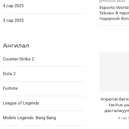
previous post
4 сар 2025
Esports Worl
Tekкен 8 төр
тодорхой бол
3 сар 2025
Ангилал
Counter-Strike 2
Dota 2
Fortnite
Imperial баг
League of Legends
tacitus ш
дасгалжуул
Mobile Legends: Bang Bang
8 сар 