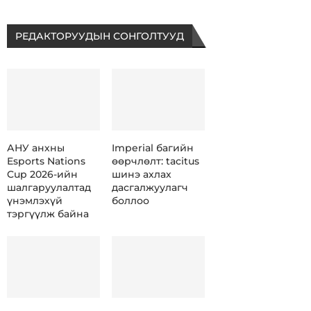
РЕДАКТОРУУДЫН СОНГОЛТУУД
АНУ анхны
Imperial багийн
Esports Nations
өөрчлөлт: tacitus
Cup 2026-ийн
шинэ ахлах
шалгаруулалтад
дасгалжуулагч
үнэмлэхүй
боллоо
тэргүүлж байна