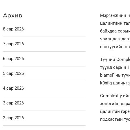
Архив
Мэргэжлийн нэ
цалингийн тал
8 сар 2026
байхдаа сарын
ярилцлагадаа 
7 сар 2026
санхүүгийн нө
6 сар 2026
Түүний Comple
түүнд сарын 1
5 сар 2026
blameF нь түү
k0nfig цалинг
4 сар 2026
Complexity-ий
3 сар 2026
хоногийн дара
цалинтай гэрээ
2 сар 2026
подкастын тус