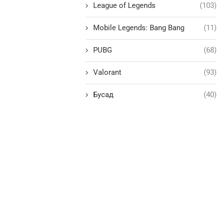
League of Legends
(103)
Mobile Legends: Bang Bang
(11)
PUBG
(68)
Valorant
(93)
Бусад
(40)