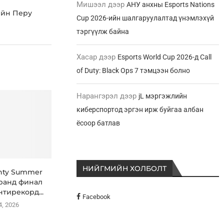
Мишээл
дээр
АНУ анхны Esports Nations
ийн Перу
Cup 2026-ийн шалгаруулалтад үнэмлэхүй
тэргүүлж байна
Хасар
дээр
Esports World Cup 2026-д Call
of Duty: Black Ops 7 тэмцээн болно
Нарангэрэл
дээр
jL мэргэжлийн
киберспортод эргэн ирж буйгаа албан
ёсоор батлав
НИЙГМИЙН ХОЛБОЛТ
nty Summer
гранд финал
нтирекорд...
Facebook
4, 2026