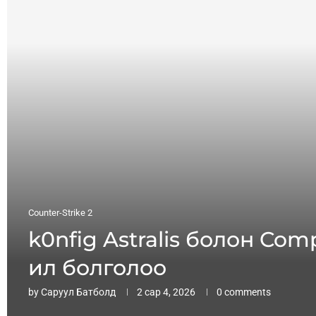
Counter-Strike 2
k0nfig Astralis болон Co
ил болголоо
by
Саруул Батболд
2 сар 4, 2026
0 comments