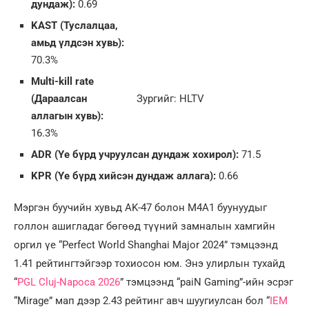
дундаж):
0.69
KAST (Туслалцаа,
амьд үлдсэн хувь):
70.3%
Multi-kill rate
Зургийг: HLTV
(Дараалсан
аллагын хувь):
16.3%
ADR (Үе бүрд учруулсан дундаж хохирол):
71.5
KPR (Үе бүрд хийсэн дундаж аллага):
0.66
Мэргэн буучийн хувьд AK-47 болон M4A1 буунуудыг
голлон ашигладаг бөгөөд түүний замналын хамгийн
оргил үе “Perfect World Shanghai Major 2024” тэмцээнд
1.41 рейтингтэйгээр тохиосон юм. Энэ улирлын тухайд
“
PGL Cluj-Napoca 2026
” тэмцээнд “paiN Gaming”-ийн эсрэг
“Mirage” мап дээр 2.43 рейтинг авч шуугиулсан бол “
IEM