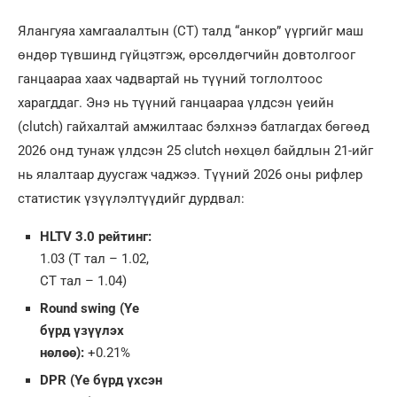
Ялангуяа хамгаалалтын (CT) талд “анкор” үүргийг маш
өндөр түвшинд гүйцэтгэж, өрсөлдөгчийн довтолгоог
ганцаараа хаах чадвартай нь түүний тоглолтоос
харагддаг. Энэ нь түүний ганцаараа үлдсэн үеийн
(clutch) гайхалтай амжилтаас бэлхнээ батлагдах бөгөөд
2026 онд тунаж үлдсэн 25 clutch нөхцөл байдлын 21-ийг
нь ялалтаар дуусгаж чаджээ. Түүний 2026 оны рифлер
статистик үзүүлэлтүүдийг дурдвал:
HLTV 3.0 рейтинг:
1.03 (T тал – 1.02,
CT тал – 1.04)
Round swing (Үе
бүрд үзүүлэх
нөлөө):
+0.21%
DPR (Үе бүрд үхсэн