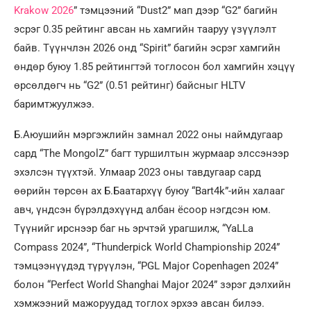
Krakow 2026
” тэмцээний “Dust2” мап дээр “G2” багийн
эсрэг 0.35 рейтинг авсан нь хамгийн тааруу үзүүлэлт
байв. Түүнчлэн 2026 онд “Spirit” багийн эсрэг хамгийн
өндөр буюу 1.85 рейтингтэй тоглосон бол хамгийн хэцүү
өрсөлдөгч нь “G2” (0.51 рейтинг) байсныг HLTV
баримтжуулжээ.
Б.Аюушийн мэргэжлийн замнал 2022 оны наймдугаар
сард “The MongolZ” багт туршилтын журмаар элссэнээр
эхэлсэн түүхтэй. Улмаар 2023 оны тавдугаар сард
өөрийн төрсөн ах Б.Баатархүү буюу “Bart4k”-ийн халааг
авч, үндсэн бүрэлдэхүүнд албан ёсоор нэгдсэн юм.
Түүнийг ирснээр баг нь эрчтэй урагшилж, “YaLLa
Compass 2024”, “Thunderpick World Championship 2024”
тэмцээнүүдэд түрүүлэн, “PGL Major Copenhagen 2024”
болон “Perfect World Shanghai Major 2024” зэрэг дэлхийн
хэмжээний мажоруудад тоглох эрхээ авсан билээ.