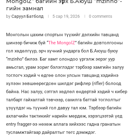
MongolZ” багийн зүрх Б.Аюуш “mzinho”-
гийн замнал
by
Саруул Батболд
5 сар 19, 2026
0 comments
Монголын цахим спортын түүхийг дэлхийн тавцанд
шинээр бичиж буй “
The MongolZ
” багийн довтолгооны
гол хөдөлгүүр, эрч хүчний ундарга бол Б.Аюуш буюу
“mzinho” билээ. Баг хамт олондоо үргэлж эерэг уур
амьсгал, урам зориг бэлэглэдэг тэрбээр хамгийн залуу
тоглогч хэдий ч өдгөө олон улсын тавцанд хэдийнэ
хүлээн зөвшөөрөгдсөн шилдэг рифлер (rifler) болоод
байна. Нас залуу, сэтгэл хөдлөл өндөртэй хэдий ч кибер
талбарт гайхалтай тэвчээр, сахилга баттай тоглолтыг
үзүүлдэг нь түүний гол давуу тал юм. Тэрбээр багийн
ахлагчийн тактикийг нарийн мөрдөж, хэрэгцээтэй үед
entry fragger-ээ нөхөж аллага хийхээс гадна гранатын
тусламжтайгаар дайралтыг төгс дэмждэг.