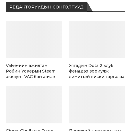
РЕДАКТОРУУДЫН СОНГОЛТУУД
Valve-ийн ажилтан
Хятадын Dota 2 клуб
Робин Уокерын Steam
фенүүддээ зориулж
аккаунт VAC бан авчээ
лимиттэй виски гаргалаа
Cinny, Chell нар Team
Парижийн метрон дахь