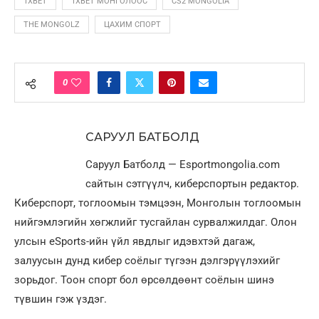
1XBET
1XBET МОНГОЛООС
CS2 MONGOLIA
THE MONGOLZ
ЦАХИМ СПОРТ
0
САРУУЛ БАТБОЛД
Саруул Батболд — Esportmongolia.com
сайтын сэтгүүлч, киберспортын редактор.
Киберспорт, тоглоомын тэмцээн, Монголын тоглоомын
нийгэмлэгийн хөгжлийг тусгайлан сурвалжилдаг. Олон
улсын eSports-ийн үйл явдлыг идэвхтэй дагаж,
залуусын дунд кибер соёлыг түгээн дэлгэрүүлэхийг
зорьдог. Тоон спорт бол өрсөлдөөнт соёлын шинэ
түвшин гэж үздэг.