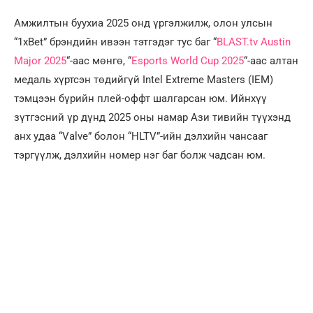
Амжилтын буухиа 2025 онд үргэлжилж, олон улсын
“1xBet” брэндийн ивээн тэтгэдэг тус баг “
BLAST.tv Austin
Major 2025
“-аас мөнгө, “
Esports World Cup 2025
“-аас алтан
медаль хүртсэн төдийгүй Intel Extreme Masters (IEM)
тэмцээн бүрийн плей-оффт шалгарсан юм. Ийнхүү
зүтгэсний үр дүнд 2025 оны намар Ази тивийн түүхэнд
анх удаа “Valve” болон “HLTV”-ийн дэлхийн чансааг
тэргүүлж, дэлхийн номер нэг баг болж чадсан юм.