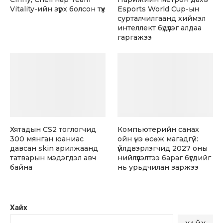
Vitality-ийн зүрх болсон түүх
Esports World Cup-ын
сурталчилгаанд хиймэл
интеллект бүдүүлэг алдаа
гаргажээ
Хятадын CS2 тоглогчид
Компьютерийн санах
300 мянган юаниас
ойн үнэ өсөж магадгүй:
давсан skin арилжаанд
үйлдвэрлэгчид 2027 оны
татварын мэдэгдэл авч
нийлүүлэлтээ бараг бүгдийг
байна
нь урьдчилан заржээ
Хайх