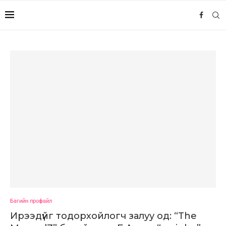
Багийн профайл
Ирээдүйг тодорхойлогч залуу од: “The