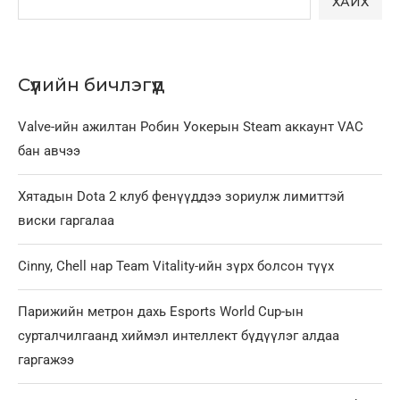
ХАЙХ
Сүүлийн бичлэгүүд
Valve-ийн ажилтан Робин Уокерын Steam аккаунт VAC
бан авчээ
Хятадын Dota 2 клуб фенүүддээ зориулж лимиттэй
виски гаргалаа
Cinny, Chell нар Team Vitality-ийн зүрх болсон түүх
Парижийн метрон дахь Esports World Cup-ын
сурталчилгаанд хиймэл интеллект бүдүүлэг алдаа
гаргажээ