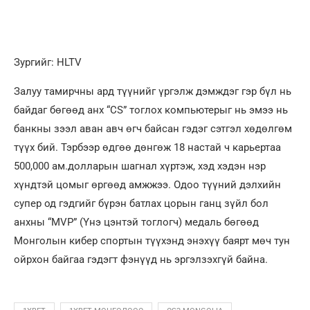
Зургийг: HLTV
Залуу тамирчны ард түүнийг үргэлж дэмждэг гэр бүл нь
байдаг бөгөөд анх “CS” тоглох компьютерыг нь эмээ нь
банкны зээл аван авч өгч байсан гэдэг сэтгэл хөдөлгөм
түүх бий. Тэрбээр өдгөө дөнгөж 18 настай ч карьертаа
500,000 ам.долларын шагнал хүртэж, хэд хэдэн нэр
хүндтэй цомыг өргөөд амжжээ. Одоо түүний дэлхийн
супер од гэдгийг бүрэн батлах цорын ганц зүйл бол
анхны “MVP” (Үнэ цэнтэй тоглогч) медаль бөгөөд
Монголын кибер спортын түүхэнд энэхүү баярт мөч тун
ойрхон байгаа гэдэгт фэнүүд нь эргэлзэхгүй байна.