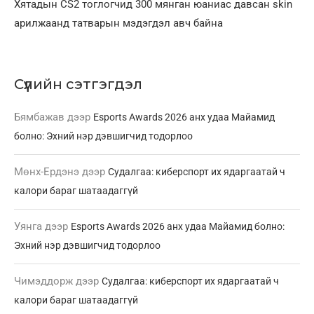
Хятадын CS2 тоглогчид 300 мянган юаниас давсан skin
арилжаанд татварын мэдэгдэл авч байна
Сүүлийн сэтгэгдэл
Бямбажав
дээр
Esports Awards 2026 анх удаа Майамид
болно: Эхний нэр дэвшигчид тодорлоо
Мөнх-Ердэнэ
дээр
Судалгаа: киберспорт их ядаргаатай ч
калори бараг шатаадаггүй
Уянга
дээр
Esports Awards 2026 анх удаа Майамид болно:
Эхний нэр дэвшигчид тодорлоо
Чимэддорж
дээр
Судалгаа: киберспорт их ядаргаатай ч
калори бараг шатаадаггүй