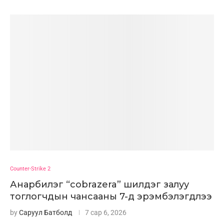
Counter-Strike 2
Анарбилэг “cobrazera” шилдэг залуу
тоглогчдын чансааны 7-д эрэмбэлэгдлээ
by
Саруул Батболд
7 сар 6, 2026