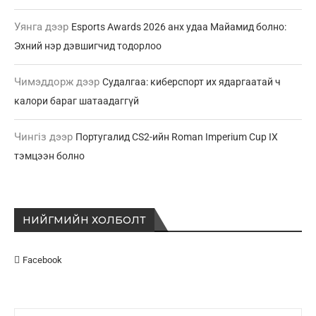
Уянга
дээр
Esports Awards 2026 анх удаа Майамид болно:
Эхний нэр дэвшигчид тодорлоо
Чимэддорж
дээр
Судалгаа: киберспорт их ядаргаатай ч
калори бараг шатаадаггүй
Чингіз
дээр
Португалид CS2-ийн Roman Imperium Cup IX
тэмцээн болно
НИЙГМИЙН ХОЛБОЛТ
Facebook