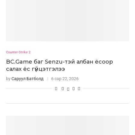
Counter-Strike 2
BC.Game баг Senzu-тэй албан ёсоор
салах ёс гүйцэтгэлээ
by
Саруул Батболд
6 сар 22, 2026