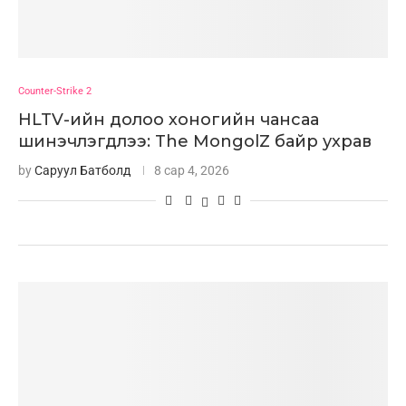
Counter-Strike 2
HLTV-ийн долоо хоногийн чансаа
шинэчлэгдлээ: The MongolZ байр ухрав
by
Саруул Батболд
8 сар 4, 2026