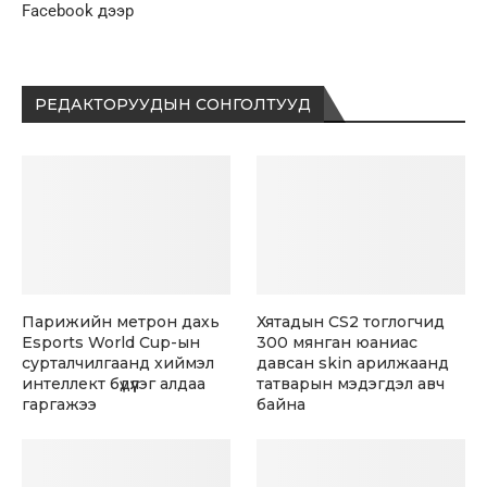
Facebook дээр
РЕДАКТОРУУДЫН СОНГОЛТУУД
Парижийн метрон дахь
Хятадын CS2 тоглогчид
Esports World Cup-ын
300 мянган юаниас
сурталчилгаанд хиймэл
давсан skin арилжаанд
интеллект бүдүүлэг алдаа
татварын мэдэгдэл авч
гаргажээ
байна