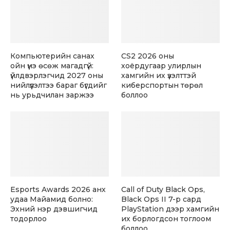
Компьютерийн санах
CS2 2026 оны
ойн үнэ өсөж магадгүй:
хоёрдугаар улирлын
үйлдвэрлэгчид 2027 оны
хамгийн их үзэлттэй
нийлүүлэлтээ бараг бүгдийг
киберспортын төрөл
нь урьдчилан заржээ
боллоо
Esports Awards 2026 анх
Call of Duty Black Ops,
удаа Майамид болно:
Black Ops II 7-р сард
Эхний нэр дэвшигчид
PlayStation дээр хамгийн
тодорлоо
их борлогдсон тоглоом
боллоо