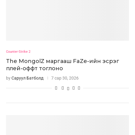
Counter-Strike 2
The MongolZ маргааш FaZe-ийн эсрэг
плей-оффт тоглоно
by
Саруул Батболд
7 сар 30, 2026