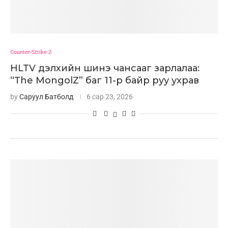
Counter-Strike 2
HLTV дэлхийн шинэ чансааг зарлалаа:
“The MongolZ” баг 11-р байр руу ухрав
by
Саруул Батболд
6 сар 23, 2026