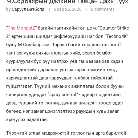
М.Содбаярын Дэлхийн Тавцан Дахь Түүх
by
Саруул Батболд
5 сар 26, 2026
0 comments
“
The MongolZ
” багийн тактикийн гол цөм, “Counter-Strike
2” ертөнцийн шилдэг рифлерүүдийн нэг бол “Techno4K”
буюу М.Содбаяр юм. Тэрээр багийнхаа довтолгоог (T
тал) эхлүүлж анхны аллагыг хийх, эсвэл бөмбөг
суурилуулах бүс рүү нэвтрэх үед ганцаараа хэд хэдэн
өрсөлдөгчийг дараалан устгах зэрэг хамгийн хүнд,
хариуцлагатай даалгавруудыг талбарт гайхалтай
гүйцэтгэдэг. Түүний механик ажиллагаа болон бууны
чичиргээг удирдах “spray control” чадвар нь дэлхийн
дээд түвшний тоглогчид дундаа шилдэгт тооцогддог
бөгөөд нэг замаг цэнэглэлтээр раундын хувь заяаг
эргүүлэх чадалтай.
Түрэмгий атлаа мэдрэмжтэй тоглолтын арга барилтай