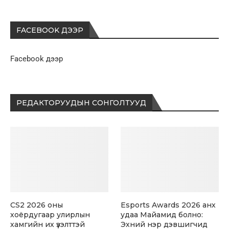
FACEBOOK ДЭЭР
Facebook дээр
РЕДАКТОРУУДЫН СОНГОЛТУУД
CS2 2026 оны
Esports Awards 2026 анх
хоёрдугаар улирлын
удаа Майамид болно:
хамгийн их үзэлттэй
Эхний нэр дэвшигчид