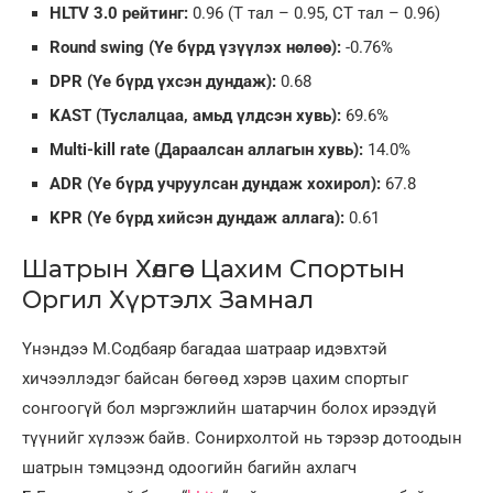
HLTV 3.0 рейтинг:
0.96 (T тал – 0.95, CT тал – 0.96)
Round swing (Үе бүрд үзүүлэх нөлөө):
-0.76%
DPR (Үе бүрд үхсэн дундаж):
0.68
KAST (Туслалцаа, амьд үлдсэн хувь):
69.6%
Multi-kill rate (Дараалсан аллагын хувь):
14.0%
ADR (Үе бүрд учруулсан дундаж хохирол):
67.8
KPR (Үе бүрд хийсэн дундаж аллага):
0.61
Шатрын Хөлгөөс Цахим Спортын
Оргил Хүртэлх Замнал
Үнэндээ М.Содбаяр багадаа шатраар идэвхтэй
хичээллэдэг байсан бөгөөд хэрэв цахим спортыг
сонгоогүй бол мэргэжлийн шатарчин болох ирээдүй
түүнийг хүлээж байв. Сонирхолтой нь тэрээр дотоодын
шатрын тэмцээнд одоогийн багийн ахлагч