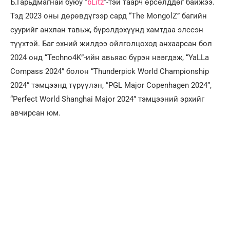
Б.Гарьдмагнай буюу “
bLitz
“-тэй таарч өрсөлддөг байжээ.
Тэд 2023 оны дөрөвдүгээр сард “The MongolZ” багийн
суурийг анхлан тавьж, бүрэлдэхүүнд хамтдаа элссэн
түүхтэй. Баг эхний жилдээ ойлголцоход анхаарсан бол
2024 онд “Techno4K”-ийн авьяас бүрэн нээгдэж, “YaLLa
Compass 2024” болон “Thunderpick World Championship
2024” тэмцээнд түрүүлэн, “PGL Major Copenhagen 2024”,
“Perfect World Shanghai Major 2024” тэмцээний эрхийг
авчирсан юм.