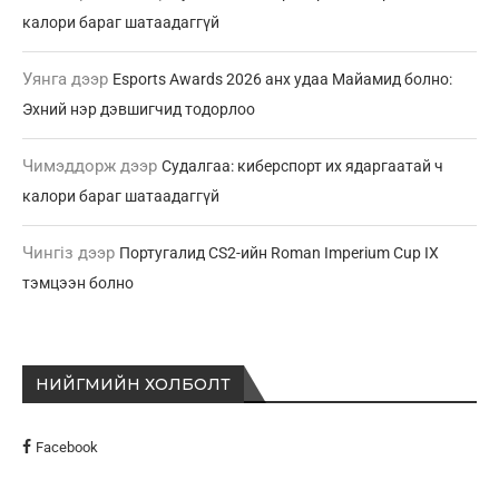
калори бараг шатаадаггүй
Уянга
дээр
Esports Awards 2026 анх удаа Майамид болно:
Эхний нэр дэвшигчид тодорлоо
Чимэддорж
дээр
Судалгаа: киберспорт их ядаргаатай ч
калори бараг шатаадаггүй
Чингіз
дээр
Португалид CS2-ийн Roman Imperium Cup IX
тэмцээн болно
НИЙГМИЙН ХОЛБОЛТ
Facebook