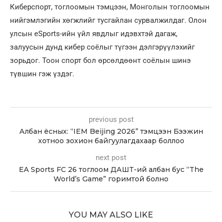
Киберспорт, тоглоомын тэмцээн, Монголын тоглоомын
нийгэмлэгийн хөгжлийг тусгайлан сурвалжилдаг. Олон
улсын eSports-ийн үйл явдлыг идэвхтэй дагаж,
залуусын дунд кибер соёлыг түгээн дэлгэрүүлэхийг
зорьдог. Тоон спорт бол өрсөлдөөнт соёлын шинэ
түвшин гэж үздэг.
previous post
Албан ёсных: “IEM Beijing 2026” тэмцээн Бээжин
хотноо зохион байгуулагдахаар боллоо
next post
EA Sports FC 26 тоглоом ДАШТ-ий албан бус “The
World’s Game” горимтой болно
YOU MAY ALSO LIKE