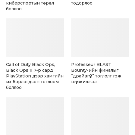
киберспортын төрөл
тодорлоо
боллоо
Call of Duty Black Ops,
Professeur BLAST
Black Ops II 7-р сард
Bounty-ийн финалыг
PlayStation дээр хамгийн
“драйвгүй” тоглолт гэж
их борлогдсон тоглоом
шүүмжилжээ
боллоо