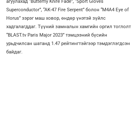
агуулахад “Butterfly Knife Fade”, “Sport Gloves
Superconductor”, “AK-47 Fire Serpent” болон “M4A4 Eye of
Horus” зэрэг маш ховор, өндөр үнэтэй зүйлс
хадгалагддаг. Түүний замналын хамгийн оргил тоглолт
“BLAST.tv Paris Major 2023” тэмцээний бүсийн
урьдчилсан шатанд 1.47 рейтингтэйгээр тэмдэглэгдсэн
байдаг.