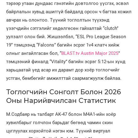
тэрээр утаан дундаас гэнэтийн довтолгоо үүсгэх, эсвэл
байрлалын хувьд ашиггүй байдалд орсон ч багтаа хожил
авчрах нь олонтоо. Түүний тоглолтын түүхэнд
үзэгчдийн сэтгэлийг хөдөлгөсөн гайхалтай “clutch”
уулзалт олон бий. Жишээлбэл, “ESL Pro League Season
19” тэмцээнд “Falcons” багийн эсрэг 1v4 клатч хийж
олныг ангайлгасан бол, “
BLAST.tv Austin Major 2025
”
тэмцээний финалд “Vitality” багийн эсрэг 5:12-ын хүнд
харьцаатай үед асар их дарамт дор хоёр тоглогчийг
устган, бөмбөгийг амжилттай саармагжуулж байлаа.
Тоглогчийн Сонголт Болон 2026
Оны Нарийвчилсан Статистик
М.Содбаяр нь талбарт AK-47 болон M4A1-ийн хоёр
хувилбарыг голчлон барьдаг бөгөөд чамин скин
цуглуулах хорхойтой нэгэн юм. Түүний виртуал