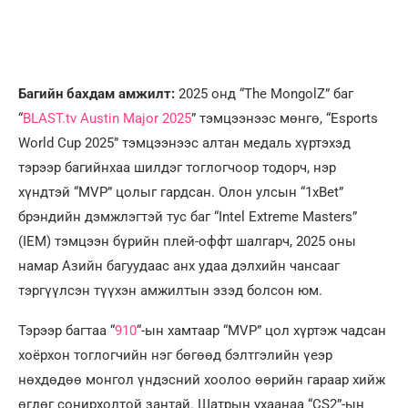
Багийн бахдам амжилт:
2025 онд “The MongolZ” баг
“
BLAST.tv Austin Major 2025
” тэмцээнээс мөнгө, “Esports
World Cup 2025” тэмцээнээс алтан медаль хүртэхэд
тэрээр багийнхаа шилдэг тоглогчоор тодорч, нэр
хүндтэй “MVP” цолыг гардсан. Олон улсын “1xBet”
брэндийн дэмжлэгтэй тус баг “Intel Extreme Masters”
(IEM) тэмцээн бүрийн плей-оффт шалгарч, 2025 оны
намар Азийн багуудаас анх удаа дэлхийн чансааг
тэргүүлсэн түүхэн амжилтын эзэд болсон юм.
Тэрээр багтаа “
910
“-ын хамтаар “MVP” цол хүртэж чадсан
хоёрхон тоглогчийн нэг бөгөөд бэлтгэлийн үеэр
нөхдөдөө монгол үндэсний хоолоо өөрийн гараар хийж
өгдөг сонирхолтой зантай. Шатрын ухаанаа “CS2”-ын