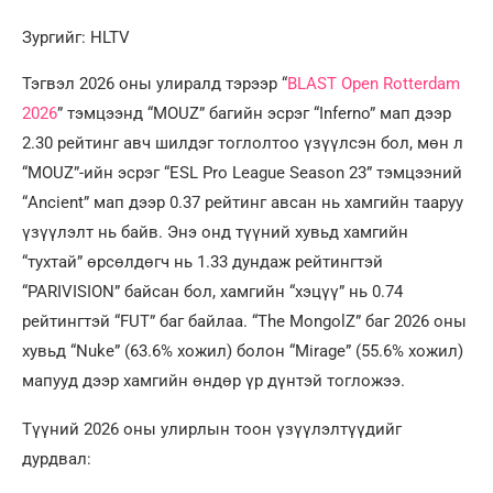
Зургийг: HLTV
Тэгвэл 2026 оны улиралд тэрээр “
BLAST Open Rotterdam
2026
” тэмцээнд “MOUZ” багийн эсрэг “Inferno” мап дээр
2.30 рейтинг авч шилдэг тоглолтоо үзүүлсэн бол, мөн л
“MOUZ”-ийн эсрэг “ESL Pro League Season 23” тэмцээний
“Ancient” мап дээр 0.37 рейтинг авсан нь хамгийн тааруу
үзүүлэлт нь байв. Энэ онд түүний хувьд хамгийн
“тухтай” өрсөлдөгч нь 1.33 дундаж рейтингтэй
“PARIVISION” байсан бол, хамгийн “хэцүү” нь 0.74
рейтингтэй “FUT” баг байлаа. “The MongolZ” баг 2026 оны
хувьд “Nuke” (63.6% хожил) болон “Mirage” (55.6% хожил)
мапууд дээр хамгийн өндөр үр дүнтэй тогложээ.
Түүний 2026 оны улирлын тоон үзүүлэлтүүдийг
дурдвал: