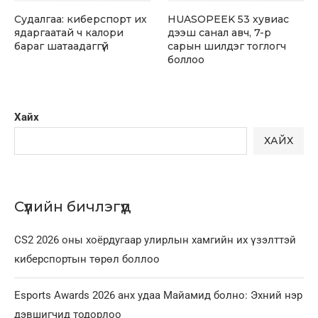
Судалгаа: киберспорт их
HUASOPEEK 53 хувиас
ядаргаатай ч калори
дээш санал авч, 7-р
бараг шатаадаггүй
сарын шилдэг тоглогч
боллоо
Хайх
ХАЙХ
Сүүлийн бичлэгүүд
CS2 2026 оны хоёрдугаар улирлын хамгийн их үзэлттэй
киберспортын төрөл боллоо
Esports Awards 2026 анх удаа Майамид болно: Эхний нэр
дэвшигчид тодорлоо