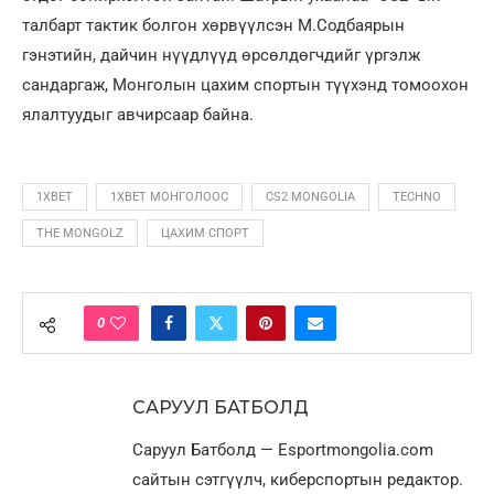
талбарт тактик болгон хөрвүүлсэн М.Содбаярын
гэнэтийн, дайчин нүүдлүүд өрсөлдөгчдийг үргэлж
сандаргаж, Монголын цахим спортын түүхэнд томоохон
ялалтуудыг авчирсаар байна.
1XBET
1XBET МОНГОЛООС
CS2 MONGOLIA
TECHNO
THE MONGOLZ
ЦАХИМ СПОРТ
0
САРУУЛ БАТБОЛД
Саруул Батболд — Esportmongolia.com
сайтын сэтгүүлч, киберспортын редактор.