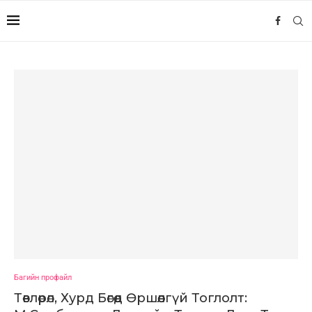
Багийн профайл
Төвлөрөл, Хурд Бөгөөд Өршөөлгүй Тоглолт: