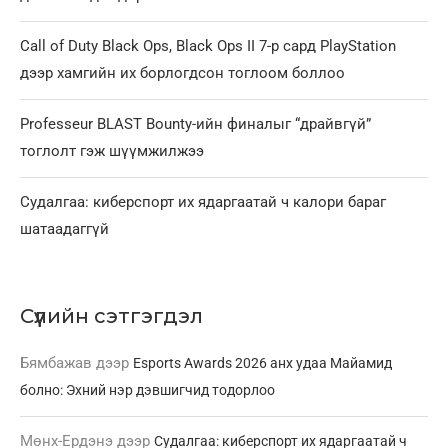
Call of Duty Black Ops, Black Ops II 7-р сард PlayStation
дээр хамгийн их борлогдсон тоглоом боллоо
Professeur BLAST Bounty-ийн финалыг “драйвгүй”
тоглолт гэж шүүмжилжээ
Судалгаа: киберспорт их ядаргаатай ч калори бараг
шатаадаггүй
Сүүлийн сэтгэгдэл
Бямбажав
дээр
Esports Awards 2026 анх удаа Майамид
болно: Эхний нэр дэвшигчид тодорлоо
Мөнх-Ердэнэ
дээр
Судалгаа: киберспорт их ядаргаатай ч