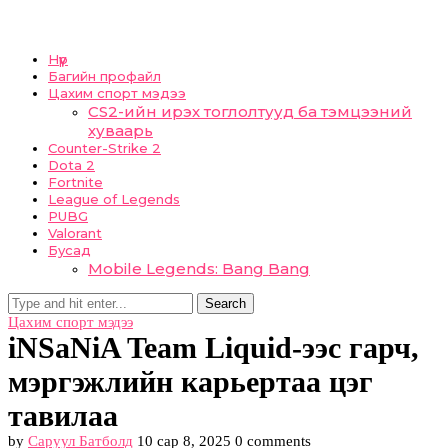
Нүүр
Багийн профайл
Цахим спорт мэдээ
CS2-ийн ирэх тоглолтууд ба тэмцээний
хуваарь
Counter-Strike 2
Dota 2
Fortnite
League of Legends
PUBG
Valorant
Бусад
Mobile Legends: Bang Bang
Search
Цахим спорт мэдээ
iNSaNiA Team Liquid-ээс гарч,
мэргэжлийн карьертаа цэг
тавилаа
by
Саруул Батболд
10 сар 8, 2025
0 comments