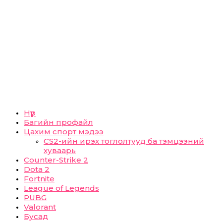
Нүүр
Багийн профайл
Цахим спорт мэдээ
CS2-ийн ирэх тоглолтууд ба тэмцээний
хуваарь
Counter-Strike 2
Dota 2
Fortnite
League of Legends
PUBG
Valorant
Бусад