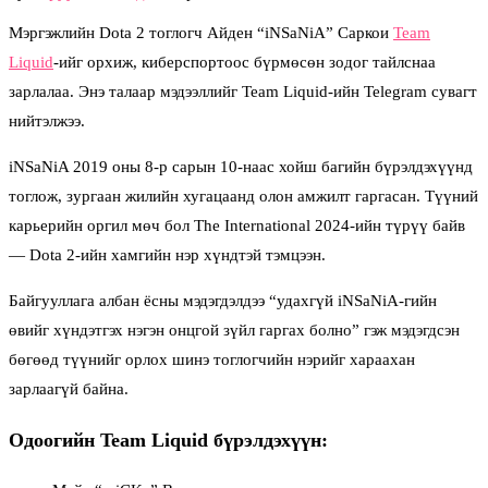
Мэргэжлийн Dota 2 тоглогч Айден “iNSaNiA” Саркои
Team
Liquid
-ийг орхиж, киберспортоос бүрмөсөн зодог тайлснаа
зарлалаа. Энэ талаар мэдээллийг Team Liquid-ийн Telegram сувагт
нийтэлжээ.
iNSaNiA 2019 оны 8-р сарын 10-наас хойш багийн бүрэлдэхүүнд
тоглож, зургаан жилийн хугацаанд олон амжилт гаргасан. Түүний
карьерийн оргил мөч бол The International 2024-ийн түрүү байв
— Dota 2-ийн хамгийн нэр хүндтэй тэмцээн.
Байгууллага албан ёсны мэдэгдэлдээ “удахгүй iNSaNiA-гийн
өвийг хүндэтгэх нэгэн онцгой зүйл гаргах болно” гэж мэдэгдсэн
бөгөөд түүнийг орлох шинэ тоглогчийн нэрийг хараахан
зарлаагүй байна.
Одоогийн Team Liquid бүрэлдэхүүн: