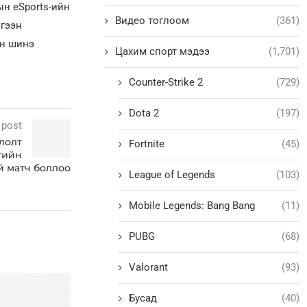
н eSports-ийн
Видео тоглоом
(361)
үгээн
ын шинэ
Цахим спорт мэдээ
(1,701)
Counter-Strike 2
(729)
Dota 2
(197)
 post
глолт
Fortnite
(45)
гийн
й матч боллоо
League of Legends
(103)
Mobile Legends: Bang Bang
(11)
PUBG
(68)
Valorant
(93)
Бусад
(40)