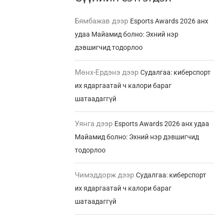
Бямбажав
дээр
Esports Awards 2026 анх
удаа Майамид болно: Эхний нэр
дэвшигчид тодорлоо
Мөнх-Ердэнэ
дээр
Судалгаа: киберспорт
их ядаргаатай ч калори бараг
шатаадаггүй
Уянга
дээр
Esports Awards 2026 анх удаа
Майамид болно: Эхний нэр дэвшигчид
тодорлоо
Чимэддорж
дээр
Судалгаа: киберспорт
их ядаргаатай ч калори бараг
шатаадаггүй