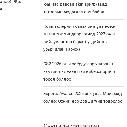
1 оноо). Жил
юаниас давсан skin арилжаанд
н
татварын мэдэгдэл авч байна
Компьютерийн санах ойн үнэ өсөж
магадгүй: үйлдвэрлэгчид 2027 оны
нийлүүлэлтээ бараг бүгдийг нь
урьдчилан заржээ
CS2 2026 оны хоёрдугаар улирлын
хамгийн их үзэлттэй киберспортын
төрөл боллоо
Esports Awards 2026 анх удаа Майамид
болно: Эхний нэр дэвшигчид тодорлоо
Сүүлийн сэтгэгдэл