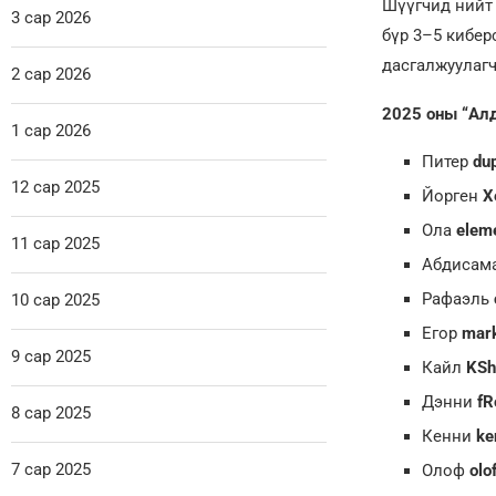
Шүүгчид нийт 5
3 сар 2026
бүр 3–5 кибер
дасгалжуулагч
2 сар 2026
2025 оны “Алд
1 сар 2026
Питер
du
12 сар 2025
Йорген
X
Ола
elem
11 сар 2025
Абдисам
Рафаэль
10 сар 2025
Егор
mark
9 сар 2025
Кайл
KSh
Дэнни
fR
8 сар 2025
Кенни
ke
7 сар 2025
Олоф
olo