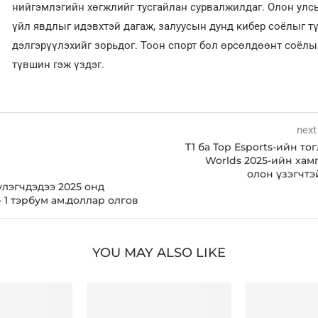
нийгэмлэгийн хөгжлийг тусгайлан сурвалжилдаг. Олон улсы
үйл явдлыг идэвхтэй дагаж, залуусын дунд кибер соёлыг т
дэлгэрүүлэхийг зорьдог. Тоон спорт бол өрсөлдөөнт соёл
түвшин гэж үздэг.
next
T1 ба Top Esports-ийн то
Worlds 2025-ийн хам
олон үзэгчтэ
үлэгчдэдээ 2025 онд
 1 тэрбум ам.доллар олгов
YOU MAY ALSO LIKE