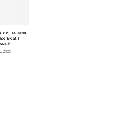
id-ийг хожиж,
lse Beat I
эний...
6, 2026