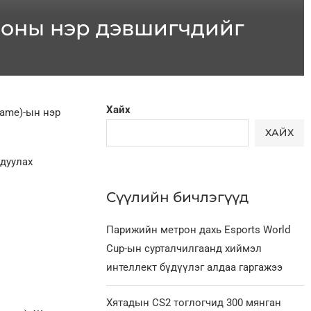
5 оны нэр дэвшигчдийг
Хайх
Fame)-ын нэр
ХАЙХ
рдуулах
Сүүлийн бичлэгүүд
Парижийн метрон дахь Esports World
Cup-ын сурталчилгаанд хиймэл
интеллект бүдүүлэг алдаа гаргажээ
Хятадын CS2 тоглогчид 300 мянган