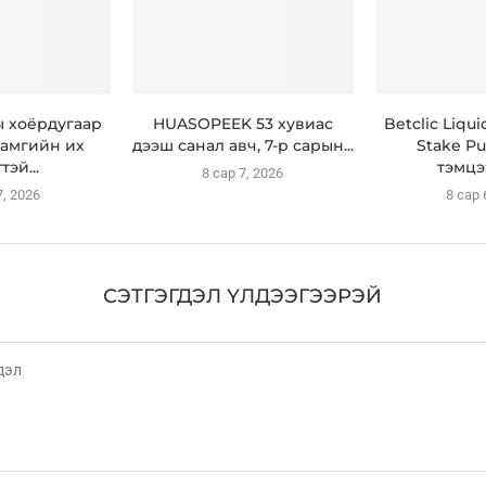
ы хоёрдугаар
HUASOPEEK 53 хувиас
Betclic Liqu
амгийн их
дээш санал авч, 7-р сарын...
Stake Pu
тэй...
тэмцэ
8 сар 7, 2026
7, 2026
8 сар 
СЭТГЭГДЭЛ ҮЛДЭЭГЭЭРЭЙ