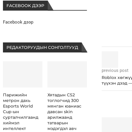
FACEBOOK ДЭЭР
Facebook дээр
РЕДАКТОРУУДЫН СОНГОЛТУУД
previous post
Roblox хөгжү
түүхэн дээд —
Парижийн
Хятадын CS2
метрон дахь
тоглогчид 300
Esports World
мянган юаниас
Cup-ын
давсан skin
сурталчилгаанд
арилжаанд
хиймэл
татварын
интеллект
мэдэгдэл авч