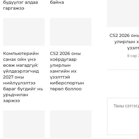
бүдүүлэг алдаа
байна
гаргажээ
CS2 2026 он
улирлын х
үзэлт
Компьютерийн
CS2 2026 оны
8 сар 
санах ойн үнэ
хоёрдугаар
өсөж магадгүй:
улирлын
үйлдвэрлэгчид
хамгийн их
2027 оны
үзэлттэй
нийлүүлэлтээ
киберспортын
бараг бүгдийг нь
төрөл боллоо
урьдчилан
заржээ