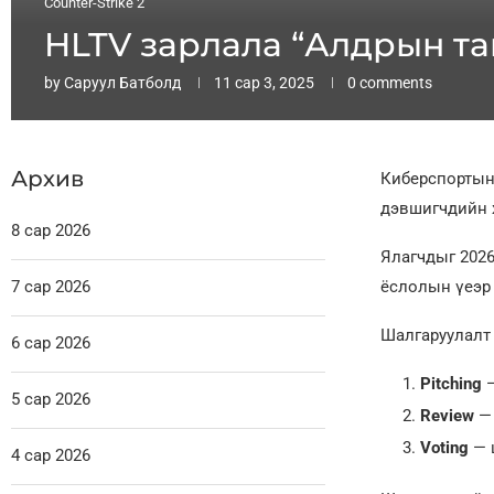
Counter-Strike 2
HLTV зарлала “Алдрын та
by
Саруул Батболд
11 сар 3, 2025
0 comments
Архив
Киберспортын 
дэвшигчдийн 
8 сар 2026
Ялагчдыг 2026
7 сар 2026
ёслолын үеэр 
Шалгаруулалт 
6 сар 2026
Pitching
—
5 сар 2026
Review
— 
Voting
— 
4 сар 2026