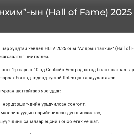
нхим”-ын (Hall of Fame) 202
нэр хүндтэй хэвлэл HLTV 2025 оны “Алдрын танхим” (Hall of 
жагсаалтыг нийтэллээ.
 оны 1-р сарын 10-нд Сербийн Белград хотод болох шагнал га
зарлах бөгөөд тэдэнд тусгай Rolex цаг гардуулах ажээ.
гурван шаттайгаар явагддаг:
 нэр дэвшигчдийн урьдчилсан сонголт,
материалуудын нарийвчилсан дүн шинжилгээ,
шүүгчдийн саналаар эцсийн оноо өгөх үе шат.