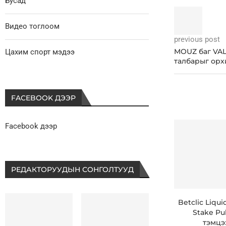
Бусад
Видео тоглоом
previous post
MOUZ баг VA
Цахим спорт мэдээ
талбарыг орх
FACEBOOK ДЭЭР
Facebook дээр
РЕДАКТОРУУДЫН СОНГОЛТУУД
Betclic Liqu
Stake Pul
тэмцээ