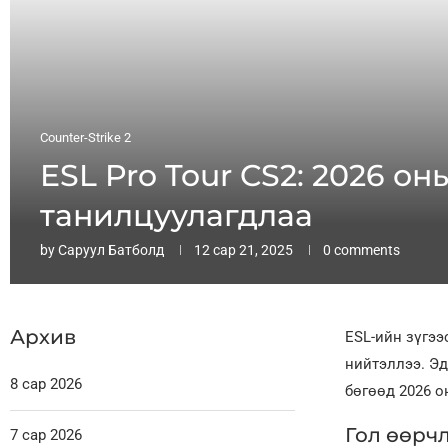
Counter-Strike 2
ESL Pro Tour CS2: 2026 о
танилцуулагдлаа
by
Саруул Батболд
12 сар 21, 2025
0 comments
Архив
ESL-ийн зүгээ
нийтэллээ. Эд
8 сар 2026
бөгөөд 2026 о
Гол өөрчл
7 сар 2026