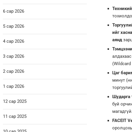
Техникийн
6 сар 2026
тохиолдо
Торгуули
5 сар 2026
ийг хасн
аянд
зарц
4 сар 2026
Тэмцээни
3 сар 2026
алдахаас
(Wildcard
2 сар 2026
Цаг бари
минут (н
1 сар 2026
торгуули
Шударга т
12 сар 2025
буй орчин
магадгүй
11 сар 2025
FACEIT Ve
оролцохын
10 сар 2025