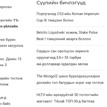
Сүүлийн бичлэгүүд
зөрчсөн
Португалид CS2-ийн Roman Imperium
 сангийн
1%-
Cup IX тэмцээн болно
йн үйлсийн
Betclic Liquid-ийг хожиж, Stake Pulse
Beat I тэмцээний аварга боллоо
гөө бүрэн
рхээ хасуулна.
Саудын сан оролцсон хөрөнгө
оруулагчид EA-г 55 тэрбум
но. Дахин 15
ам.доллараар худалдан авлаа
нь 5
The MongolZ шинэ бүрэлдэхүүнээрээ
өрийн тоглож
дэлхийн топ багуудын эсрэг хэр тоглов
үлээж
HLTV-ийн ирээдүйтэй 50 тоглогчийн
ue-д
жагсаалт: Tikuak ТОП-30-д багтлаа
н байх