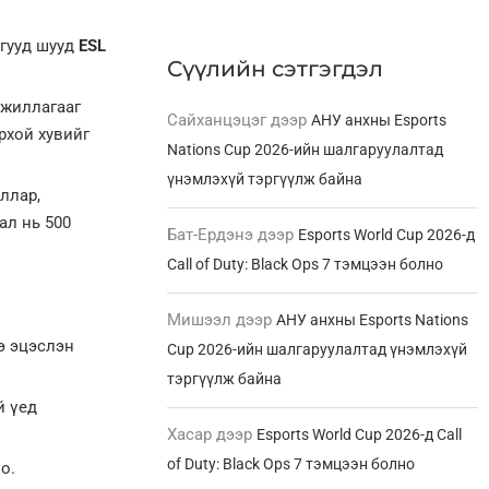
агууд шууд
ESL
Сүүлийн сэтгэгдэл
ажиллагааг
Сайханцэцэг
дээр
АНУ анхны Esports
рхой хувийг
Nations Cup 2026-ийн шалгаруулалтад
үнэмлэхүй тэргүүлж байна
ллар,
ал нь 500
Бат-Ердэнэ
дээр
Esports World Cup 2026-д
Call of Duty: Black Ops 7 тэмцээн болно
Мишээл
дээр
АНУ анхны Esports Nations
э эцэслэн
Cup 2026-ийн шалгаруулалтад үнэмлэхүй
тэргүүлж байна
й үед
Хасар
дээр
Esports World Cup 2026-д Call
of Duty: Black Ops 7 тэмцээн болно
о.