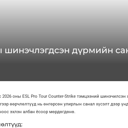
ны шинэчлэгдсэн дүрмийн сан
с 2026 оны ESL Pro Tour Counter-Strike тэмцээний шинэчилсэн
гээр өөрчлөлтүүд нь өнгөрсөн улирлын санал хүсэлт дээр үн
ноос эхлэн албан ёсоор мөрдөгдөнө.
өлтүүд: