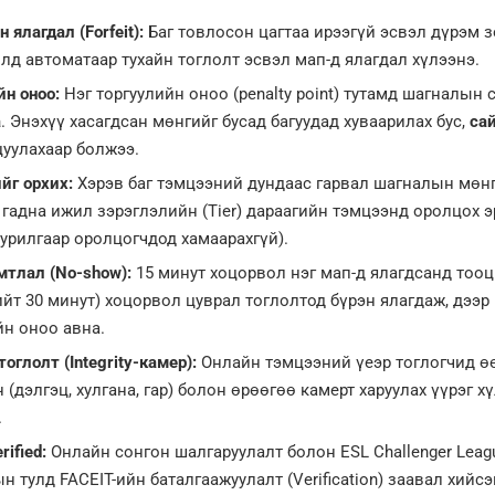
 ялагдал (Forfeit):
Баг товлосон цагтаа ирээгүй эсвэл дүрэм 
лд автоматаар тухайн тоглолт эсвэл мап-д ялагдал хүлээнэ.
йн оноо:
Нэг торгуулийн оноо (penalty point) тутамд шагналын
а
. Энэхүү хасагдсан мөнгийг бусад багуудад хуваарилах бус,
са
уулахаар болжээ.
йг орхих:
Хэрэв баг тэмцээний дундаас гарвал шагналын мөн
 гадна ижил зэрэглэлийн (Tier) дараагийн тэмцээнд оролцох э
 урилгаар оролцогчдод хамаарахгүй).
мтлал (No-show):
15 минут хоцорвол нэг мап-д ялагдсанд тооц
ийт 30 минут) хоцорвол цуврал тоглолтод бүрэн ялагдаж, дээр 
йн оноо авна.
оглолт (Integrity-камер):
Онлайн тэмцээний үеэр тоглогчид ө
 (дэлгэц, хулгана, гар) болон өрөөгөө камерт харуулах үүрэг х
.
rified:
Онлайн сонгон шалгаруулалт болон ESL Challenger Leag
 тулд FACEIT-ийн баталгаажуулалт (Verification) заавал хийсэ