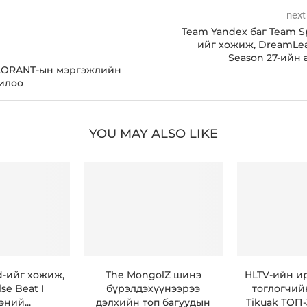
next
Team Yandex баг Team Sp
ийг хожиж, DreamLe
Season 27-ийн 
LORANT-ын мэргэжлийн
илоо
YOU MAY ALSO LIKE
id-ийг хожиж,
The MongolZ шинэ
HLTV-ийн и
se Beat I
бүрэлдэхүүнээрээ
тоглогчий
ний...
дэлхийн топ багуудын
Tikuak ТОП-