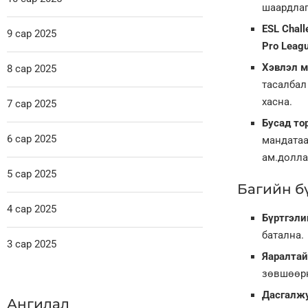
шаардлаг
ESL Chal
9 сар 2025
Pro Leag
Хэвлэл м
8 сар 2025
тасалба
хасна.
7 сар 2025
Бусад то
6 сар 2025
мандатаа
ам.долла
5 сар 2025
Багийн бү
4 сар 2025
Бүртгэли
батална.
3 сар 2025
Яаралтай
зөвшөөр
Дасгалжу
Ангилал