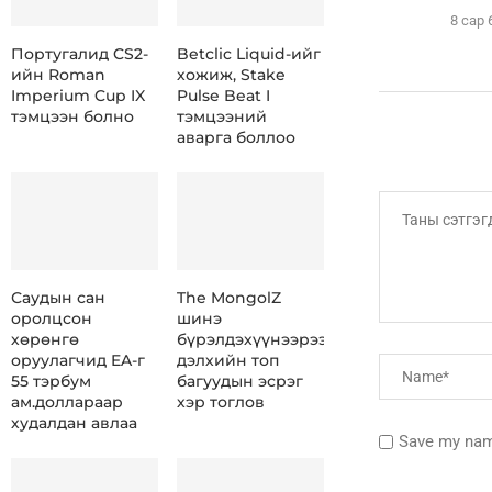
8 сар 
Португалид CS2-
Betclic Liquid-ийг
ийн Roman
хожиж, Stake
Imperium Cup IX
Pulse Beat I
тэмцээн болно
тэмцээний
аварга боллоо
Саудын сан
The MongolZ
оролцсон
шинэ
хөрөнгө
бүрэлдэхүүнээрээ
оруулагчид EA-г
дэлхийн топ
55 тэрбум
багуудын эсрэг
ам.доллараар
хэр тоглов
худалдан авлаа
Save my name