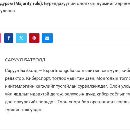
үрэм (Majority rule):
Бүрэлдэхүүний олонхын дүрмийг зөрчвө
хүлээнэ.
САРУУЛ БАТБОЛД
Саруул Батболд — Esportmongolia.com сайтын сэтгүүлч, ки
редактор. Киберспорт, тоглоомын тэмцээн, Монголын тог
нийгэмлэгийн хөгжлийг тусгайлан сурвалжилдаг. Олон улсы
үйл явдлыг идэвхтэй дагаж, залуусын дунд кибер соёлыг т
дэлгэрүүлэхийг зорьдог. Тоон спорт бол өрсөлдөөнт соёл
түвшин гэж үздэг.