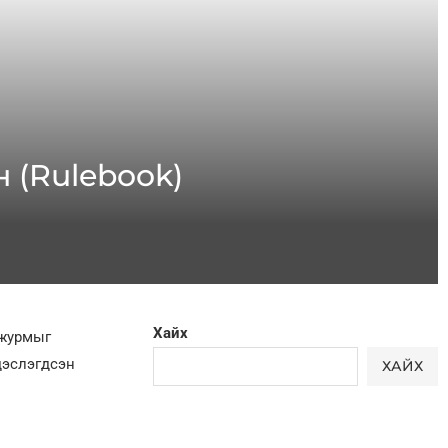
 (Rulebook)
Хайх
 журмыг
дэслэгдсэн
ХАЙХ