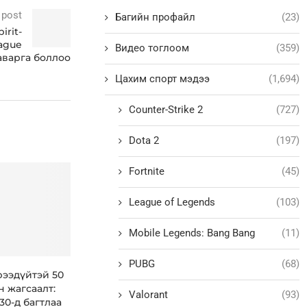
 post
Багийн профайл
(23)
irit-
ague
Видео тоглоом
(359)
аварга боллоо
Цахим спорт мэдээ
(1,694)
Counter-Strike 2
(727)
Dota 2
(197)
Fortnite
(45)
League of Legends
(103)
Mobile Legends: Bang Bang
(11)
PUBG
(68)
рээдүйтэй 50
н жагсаалт:
Valorant
(93)
30-д багтлаа