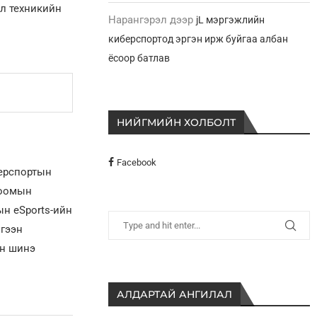
л техникийн
Нарангэрэл
дээр
jL мэргэжлийн
киберспортод эргэн ирж буйгаа албан
ёсоор батлав
НИЙГМИЙН ХОЛБОЛТ
Facebook
берспортын
лоомын
н eSports-ийн
үгээн
ын шинэ
АЛДАРТАЙ АНГИЛАЛ