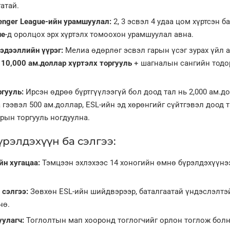
атай.
lenger League-ийн урамшуулал:
2, 3 эсвэл 4 удаа цом хүртсэн б
ue
-д оролцох эрх хүртэлх томоохон урамшуулал авна.
эдээллийн үүрэг:
Мелиа өдөрлөг эсвэл гарын үсэг зурах үйл 
л
10,000 ам.доллар хүртэлх торгууль
+ шагналын сангийн тодо
ргууль:
Ирсэн өдрөө бүртгүүлээгүй бол доод тал нь 2,000 ам.до
 гээвэл 500 ам.доллар, ESL-ийн эд хөрөнгийг сүйтгэвэл доод т
рын торгууль ногдуулна.
рэлдэхүүн ба сэлгээ:
йн хугацаа:
Тэмцээн эхлэхээс 14 хоногийн өмнө бүрэлдэхүүнэ
 сэлгээ:
Зөвхөн ESL-ийн шийдвэрээр, баталгаатай үндэслэлтэ
нө.
улагч:
Тоглолтын мап хооронд тоглогчийг орлон тоглож болн