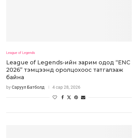
League of Legends
League of Legends-ийн зарим одод “ENC
2026” тэмцээнд оролцохоос татгалзаж
байна
by
Саруул Батболд
4 сар 28, 2026