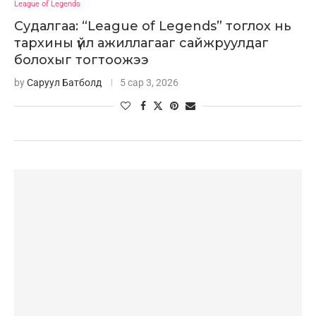
League of Legends
Судалгаа: “League of Legends” тоглох нь
тархины үйл ажиллагааг сайжруулдаг
болохыг тогтоожээ
by
Саруул Батболд
5 сар 3, 2026