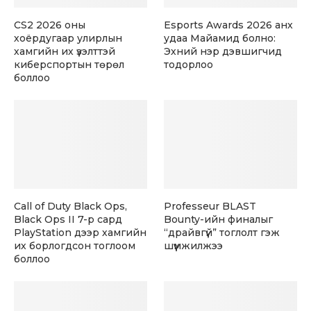
CS2 2026 оны
Esports Awards 2026 анх
хоёрдугаар улирлын
удаа Майамид болно:
хамгийн их үзэлттэй
Эхний нэр дэвшигчид
киберспортын төрөл
тодорлоо
боллоо
Call of Duty Black Ops,
Professeur BLAST
Black Ops II 7-р сард
Bounty-ийн финалыг
PlayStation дээр хамгийн
“драйвгүй” тоглолт гэж
их борлогдсон тоглоом
шүүмжилжээ
боллоо