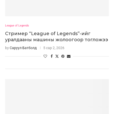
League of Legends
Стример “League of Legends”-ийг
уралдааны машины жолоогоор тогложээ
by
Саруул Батболд
5 сар 2, 2026