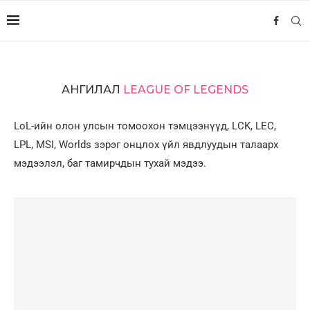
АНГИЛАЛ
LEAGUE OF LEGENDS
LoL-ийн олон улсын томоохон тэмцээнүүд, LCK, LEC,
LPL, MSI, Worlds зэрэг онцлох үйл явдлуудын талаарх
мэдээлэл, баг тамирчдын тухай мэдээ.