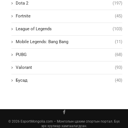
Dota 2
(197)
Fortnite
(45)
League of Legends
(103)
Mobile Legends: Bang Bang
(11)
PUBG
(68)
Valorant
(93)
Бусад
(40)
© 2026 EsportMongolia.com – Монголын цахим спортын портал. Бүх
эрх хуулиар хамгаалагдсан.