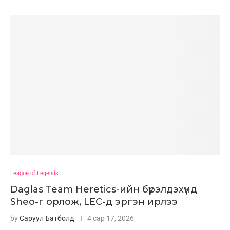
League of Legends
Daglas Team Heretics-ийн бүрэлдэхүүнд
Sheo-г орлож, LEC-д эргэн ирлээ
by
Саруул Батболд
4 сар 17, 2026