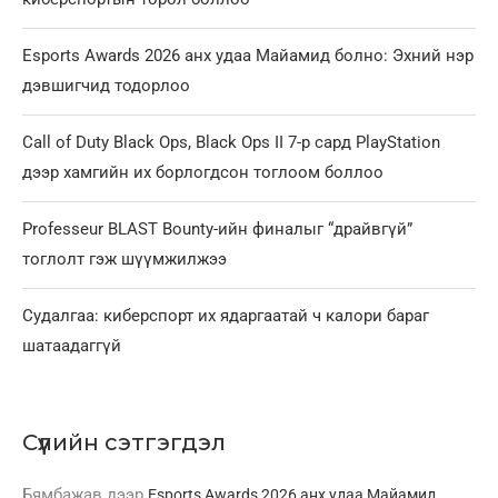
Esports Awards 2026 анх удаа Майамид болно: Эхний нэр
дэвшигчид тодорлоо
Call of Duty Black Ops, Black Ops II 7-р сард PlayStation
дээр хамгийн их борлогдсон тоглоом боллоо
Professeur BLAST Bounty-ийн финалыг “драйвгүй”
тоглолт гэж шүүмжилжээ
Судалгаа: киберспорт их ядаргаатай ч калори бараг
шатаадаггүй
Сүүлийн сэтгэгдэл
Бямбажав
дээр
Esports Awards 2026 анх удаа Майамид