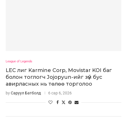
League of Legends
LEC лиг Karmine Corp, Movistar KOI баг
болон тоглогч Jojopyun-ийг зүй бус
авирласных нь төлөө торголоо
by
Саруул Батболд
6 сар 6, 2026