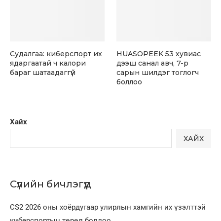
Судалгаа: киберспорт их
HUASOPEEK 53 хувиас
ядаргаатай ч калори
дээш санал авч, 7-р
бараг шатаадаггүй
сарын шилдэг тоглогч
боллоо
Хайх
ХАЙХ
Сүүлийн бичлэгүүд
CS2 2026 оны хоёрдугаар улирлын хамгийн их үзэлттэй
киберспортын төрөл боллоо