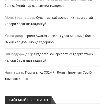
болно: Эхний нэр дэвшигчид тодорлоо
Мөнх-Ердэнэ
дээр
Судалгаа: киберспорт их ядаргаатай ч
калори бараг шатаадаггүй
Уянга
дээр
Esports Awards 2026 анх удаа Майамид болно:
Эхний нэр дэвшигчид тодорлоо
Чимэддорж
дээр
Судалгаа: киберспорт их ядаргаатай ч
калори бараг шатаадаггүй
Чингіз
дээр
Португалид CS2-ийн Roman Imperium Cup IX
тэмцээн болно
НИЙГМИЙН ХОЛБОЛТ