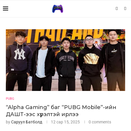
PUBG
“Alpha Gaming” баг “PUBG Mobile”-ийн
ДАШТ-ээс хүрэлтэй ирлээ
by
Саруул Батболд
12 сар 15, 2025
0 comments