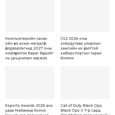
Компьютерийн санах
CS2 2026 оны
ойн үнэ өсөж магадгүй:
хоёрдугаар улирлын
үйлдвэрлэгчид 2027 оны
хамгийн их үзэлттэй
нийлүүлэлтээ бараг бүгдийг
киберспортын төрөл
нь урьдчилан заржээ
боллоо
Esports Awards 2026 анх
Call of Duty Black Ops,
удаа Майамид болно:
Black Ops II 7-р сард