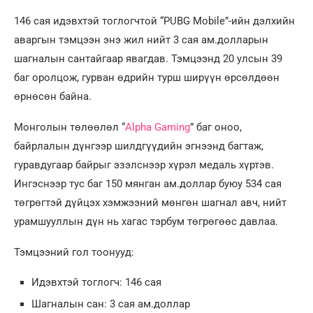
146 сая идэвхтэй тоглогчтой “PUBG Mobile”-ийн дэлхийн
аваргын тэмцээн энэ жил нийт 3 сая ам.долларын
шагналын сантайгаар явагдав. Тэмцээнд 20 улсын 39
баг оролцож, гурван өдрийн турш ширүүн өрсөлдөөн
өрнөсөн байна.
Монголын төлөөлөл “
Alpha Gaming
” баг оноо,
байрлалын дүнгээр шилдгүүдийн эгнээнд багтаж,
гуравдугаар байрыг эзэлснээр хүрэл медаль хүртэв.
Ингэснээр тус баг 150 мянган ам.доллар буюу 534 сая
төгрөгтэй дүйцэх хэмжээний мөнгөн шагнал авч, нийт
урамшууллын дүн нь хагас тэрбум төгрөгөөс давлаа.
Тэмцээний гол тоонууд:
Идэвхтэй тоглогч: 146 сая
Шагналын сан: 3 сая ам.доллар