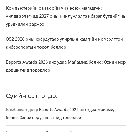
Компьютерийн санах ойн үнэ өсөж магадгүй:
үйлдвэрлэгчид 2027 оны нийлүүлэлтээ бараг бүгдийг нь
урьдчилан заржээ
CS2 2026 оны хоёрдугаар улирлын хамгийн их үзэлттэй
киберспортын төрөл боллоо
Esports Awards 2026 анх удаа Майамид болно: Эхний нэр
дэвшигчид тодорлоо
Сүүлийн сэтгэгдэл
Бямбажав
дээр
Esports Awards 2026 анх удаа Майамид
болно: Эхний нэр дэвшигчид тодорлоо