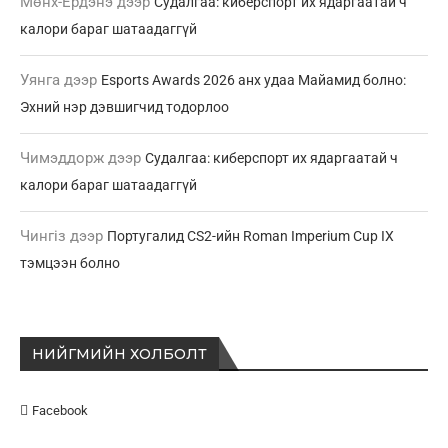
Мөнх-Ердэнэ
дээр
Судалгаа: киберспорт их ядаргаатай ч
калори бараг шатаадаггүй
Уянга
дээр
Esports Awards 2026 анх удаа Майамид болно:
Эхний нэр дэвшигчид тодорлоо
Чимэддорж
дээр
Судалгаа: киберспорт их ядаргаатай ч
калори бараг шатаадаггүй
Чингіз
дээр
Португалид CS2-ийн Roman Imperium Cup IX
тэмцээн болно
НИЙГМИЙН ХОЛБОЛТ
Facebook