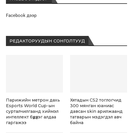
Facebook дээр
РЕДАКТОРУУДЫН СОНГОЛТУУД
Парижийн метрон дахь
Хятадын CS2 тоглогчид
Esports World Cup-ын
300 мянган юаниас
сурталчилгаанд хиймэл
давсан skin арилжаанд
интеллект бүдүүлэг алдаа
татварын мэдэгдэл авч
гаргажээ
байна