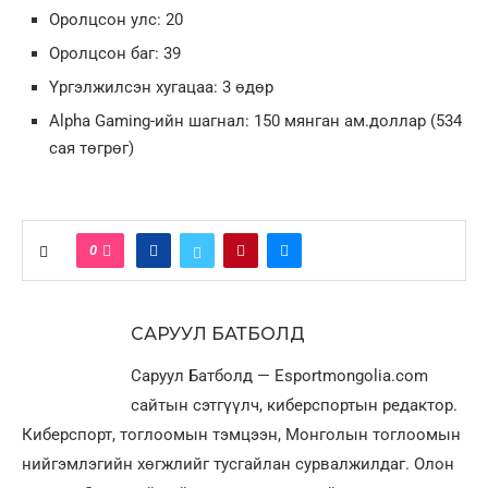
Оролцсон улс: 20
Оролцсон баг: 39
Үргэлжилсэн хугацаа: 3 өдөр
Alpha Gaming-ийн шагнал: 150 мянган ам.доллар (534
сая төгрөг)
0
САРУУЛ БАТБОЛД
Саруул Батболд — Esportmongolia.com
сайтын сэтгүүлч, киберспортын редактор.
Киберспорт, тоглоомын тэмцээн, Монголын тоглоомын
нийгэмлэгийн хөгжлийг тусгайлан сурвалжилдаг. Олон