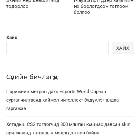
Эхний нэр дэвшигчид
PlayStation дээр хамгийн
тодорлоо
их борлогдсон тоглоом
боллоо
Хайх
ХАЙХ
Сүүлийн бичлэгүүд
Парижийн метрон дахь Esports World Cup-ын
сурталчилгаанд хиймэл интеллект бүдүүлэг алдаа
гаргажээ
Хятадын CS2 тоглогчид 300 мянган юаниас давсан skin
арилжаанд татварын мэдэгдэл авч байна