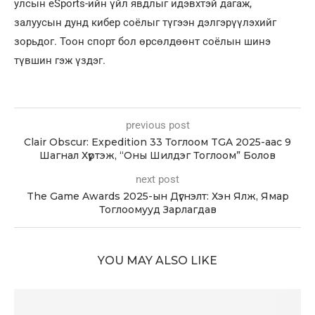
улсын eSports-ийн үйл явдлыг идэвхтэй дагаж,
залуусын дунд кибер соёлыг түгээн дэлгэрүүлэхийг
зорьдог. Тоон спорт бол өрсөлдөөнт соёлын шинэ
түвшин гэж үздэг.
previous post
Clair Obscur: Expedition 33 Тоглоом TGA 2025-аас 9
Шагнал Хүртэж, “Оны Шилдэг Тоглоом” Болов
next post
The Game Awards 2025-ын Дүгнэлт: Хэн Ялж, Ямар
Тоглоомууд Зарлагдав
YOU MAY ALSO LIKE