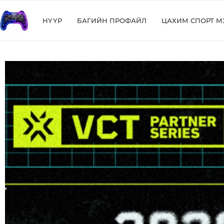
НҮҮР
БАГИЙН ПРОФАЙЛ
ЦАХИМ СПОРТ М