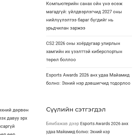
Компьютерийн санах ойн үнэ өсөж
магадгүй: үйлдвэрлэгчид 2027 оны
нийлүүлэлтээ бараг бүгдийг нь
урьдчилан заржээ
CS2 2026 оны хоёрдугаар улирлын
хамгийн их үзэлттэй киберспортын
төрөл боллоо
Esports Awards 2026 анх удаа Майамид
болно: Эхний нэр дэвшигчид тодорлоо
Сүүлийн сэтгэгдэл
 эхний дөрвөн
эх давуу эрх
Бямбажав
дээр
Esports Awards 2026 анх
мсаргүй
удаа Майамид болно: Эхний нэр
өөр өөр