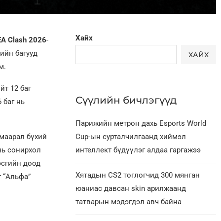
Хайх
A Clash 2026
-
ийн багууд
ХАЙХ
м.
йт 12 баг
Сүүлийн бичлэгүүд
 баг нь
Парижийн метрон дахь Esports World
амаарал бүхий
Cup-ын сурталчилгаанд хиймэл
 нь сонирхол
интеллект бүдүүлэг алдаа гаргажээ
эсгийн доод
Хятадын CS2 тоглогчид 300 мянган
г “Альфа”
юаниас давсан skin арилжаанд
татварын мэдэгдэл авч байна