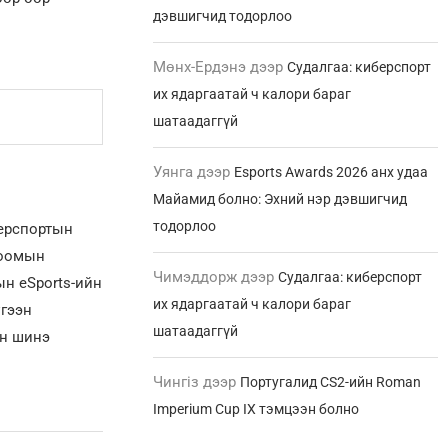
дэвшигчид тодорлоо
Мөнх-Ердэнэ
дээр
Судалгаа: киберспорт
их ядаргаатай ч калори бараг
шатаадаггүй
Уянга
дээр
Esports Awards 2026 анх удаа
Майамид болно: Эхний нэр дэвшигчид
тодорлоо
берспортын
лоомын
Чимэддорж
дээр
Судалгаа: киберспорт
н eSports-ийн
их ядаргаатай ч калори бараг
үгээн
шатаадаггүй
ын шинэ
Чингіз
дээр
Португалид CS2-ийн Roman
Imperium Cup IX тэмцээн болно