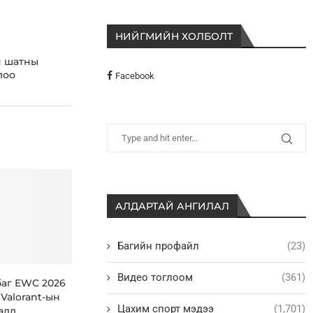
НИЙГМИЙН ХОЛБОЛТ
н шатны
лоо
Facebook
АЛДАРТАЙ АНГИЛАЛ
Багийн профайл
(23)
Видео тоглоом
(361)
 баг EWC 2026
Valorant-ын
Цахим спорт мэдээ
(1,701)
лд...