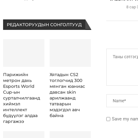
8 сар 
РЕДАКТОРУУДЫН СОНГОЛТУУД
Парижийн
Хятадын CS2
метрон дахь
тоглогчид 300
Esports World
мянган юаниас
Cup-ын
давсан skin
сурталчилгаанд
арилжаанд
хиймэл
татварын
интеллект
мэдэгдэл авч
бүдүүлэг алдаа
байна
Save my name
гаргажээ