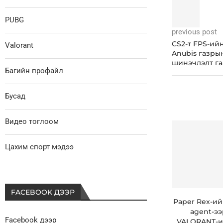
PUBG
previous post
CS2-т FPS-ий
Valorant
Anubis газры
шинэчлэлт га
Багийн профайл
Бусад
Видео тоглоом
Цахим спорт мэдээ
FACEBOOK ДЭЭР
Paper Rex-ий
agent-ээ
Facebook дээр
VALORANT-ий