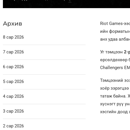
Архив
Riot Games-э
ийн форматын 
8 сар 2026
анх удаа алба
7 сар 2026
Уг тэмцээн
2-
өрсөлдөхөөр б
6 сар 2026
Challengers E
Тэмцээний зо
5 сар 2026
хоёр зэрэгцээ
татаж байна. 
4 сар 2026
хүснэгт рүү у
3 сар 2026
хэсгийн доод 
2 сар 2026