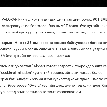
эс VALORANT-ийн улирлын дундах шинэ тэмцээн болох
VCT EME
дэлгэрэнгүйг ил болголоо. Энэ нь VCT болон бүс нутгийн лиг
н ёсны талбарт нүүр тулан тулалдах онцгой үйл явдал болох ю
р сарын 19-нөөс 25-ны
хооронд зохион байгуулагдах бөгөөд ни
олжээ. Үүний 6 баг нь үндсэн VCT EMEA лигийнх бол үлдсэн 6
MEA бүс нутгийн лигээс шалгаран ирэх аж.
хион байгуулалтад
“Alpha/Omega”
сэдэвтэй, хоорондоо нягт х
 “double-elimination” хүснэгтийн системийг ашиглахаар болсон
Хэрэв баг “Альфа” хэсгийн дээд хүснэгтэд хожигдвол “Омега” х
нана. Эсрэгээрээ, “Омега” хэсгийн дээд хүснэгтэд хожигдсон ба
хүснэгтэд очих зарчмаар тоглолт үргэлжлэх юм.