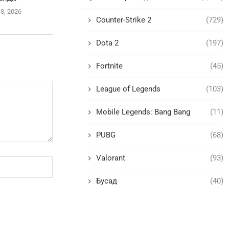
13, 2026
Counter-Strike 2
(729)
Dota 2
(197)
Fortnite
(45)
League of Legends
(103)
Mobile Legends: Bang Bang
(11)
PUBG
(68)
Valorant
(93)
Бусад
(40)