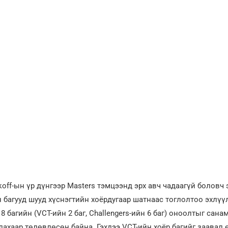
off-ын үр дүнгээр Masters тэмцээнд эрх авч чадаагүй боловч
 багууд шууд хүснэгтийн хоёрдугаар шатнаас тоглолтоо эхлүүл
8 багийн (VCT-ийн 2 баг, Challengers-ийн 6 баг) оноолтыг сана
лахаар төлөвлөсөн байна. Гэхдээ VCT-ийн хоёр багийг заавал 