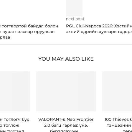
next post
н тогтвортой байдал болон
PGL Cluj-Napoca 2026: Хэсгий
н зурагт засвар оруулсан
эхний өдрийн хуваарь тодор
рлаа
YOU MAY ALSO LIKE
н тоглогч бүх
VALORANT-д Neo Frontier
100 Thieves
р тоглож
2.0 багц гарлаа: үнэ,
тэмцээний 
н түүхэнд...
бүрэлдэхүүн,...
төрө