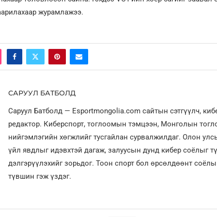
аарилахаар журамлажээ.
САРУУЛ БАТБОЛД
Саруул Батболд — Esportmongolia.com сайтын сэтгүүлч, ки
редактор. Киберспорт, тоглоомын тэмцээн, Монголын тог
нийгэмлэгийн хөгжлийг тусгайлан сурвалжилдаг. Олон улсы
үйл явдлыг идэвхтэй дагаж, залуусын дунд кибер соёлыг т
дэлгэрүүлэхийг зорьдог. Тоон спорт бол өрсөлдөөнт соёл
түвшин гэж үздэг.