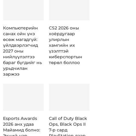
Компьютерийн
CS2 2026 оны
санах ойн үнэ
хоёрдугаар
өсөж магадгүй:
улирлын
үйлдвэрлэгчид
хамгийн их
2027 оны
үзэлттэй
нийлүүлэлтээ
киберспортын
бараг бүгдийг нь
төрөл боллоо
урьдчилан
заржээ
Esports Awards
Call of Duty Black
2026 анх удаа
Ops, Black Ops II
Майамид болно:
7-р сард
Эхний нэр
PlayStation дээр