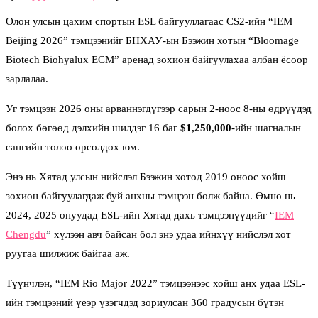
Олон улсын цахим спортын ESL байгууллагаас CS2-ийн “IEM
Beijing 2026” тэмцээнийг БНХАУ-ын Бээжин хотын “Bloomage
Biotech Biohyalux ECM” аренад зохион байгуулахаа албан ёсоор
зарлалаа.
Уг тэмцээн 2026 оны арваннэгдүгээр сарын 2-ноос 8-ны өдрүүдэд
болох бөгөөд дэлхийн шилдэг 16 баг
$1,250,000
-ийн шагналын
сангийн төлөө өрсөлдөх юм.
Энэ нь Хятад улсын нийслэл Бээжин хотод 2019 оноос хойш
зохион байгуулагдаж буй анхны тэмцээн болж байна. Өмнө нь
2024, 2025 онуудад ESL-ийн Хятад дахь тэмцээнүүдийг “
IEM
Chengdu
” хүлээн авч байсан бол энэ удаа ийнхүү нийслэл хот
руугаа шилжиж байгаа аж.
Түүнчлэн, “IEM Rio Major 2022” тэмцээнээс хойш анх удаа ESL-
ийн тэмцээний үеэр үзэгчдэд зориулсан 360 градусын бүтэн