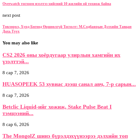
Overwatch тоглоом нээлтээ хийсний 10 жилийн ой тохиож байна
next post
Төвлөрөл, Хурд Бөгөөд Өршөөлгүй Тоглолт: М.Содбаярын Дэлхийн Тавцан
Дахь Түүх
You may also like
CS2 2026 оны хоёрдугаар улирлын хамгийн их
үзэлттэй...
8 сар 7, 2026
HUASOPEEK 53 хувиас дээш санал авч, 7-р сарын...
8 сар 7, 2026
Betclic Liquid-ийг хожиж, Stake Pulse Beat I
тэмцээний...
8 сар 6, 2026
The MongolZ шинэ бүрэлдэхүүнээрээ дэлхийн топ