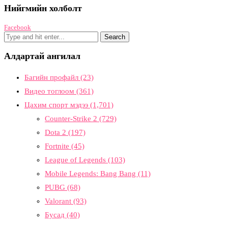
Нийгмийн холболт
Facebook
Алдартай ангилал
Багийн профайл
(23)
Видео тоглоом
(361)
Цахим спорт мэдээ
(1,701)
Counter-Strike 2
(729)
Dota 2
(197)
Fortnite
(45)
League of Legends
(103)
Mobile Legends: Bang Bang
(11)
PUBG
(68)
Valorant
(93)
Бусад
(40)