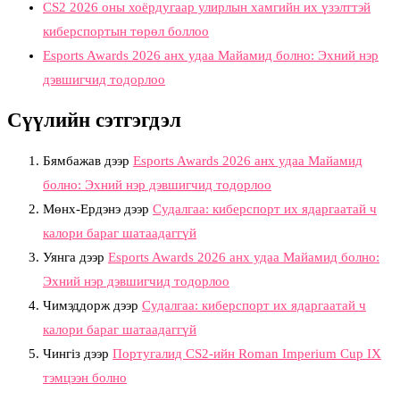
CS2 2026 оны хоёрдугаар улирлын хамгийн их үзэлттэй
киберспортын төрөл боллоо
Esports Awards 2026 анх удаа Майамид болно: Эхний нэр
дэвшигчид тодорлоо
Сүүлийн сэтгэгдэл
Бямбажав
дээр
Esports Awards 2026 анх удаа Майамид
болно: Эхний нэр дэвшигчид тодорлоо
Мөнх-Ердэнэ
дээр
Судалгаа: киберспорт их ядаргаатай ч
калори бараг шатаадаггүй
Уянга
дээр
Esports Awards 2026 анх удаа Майамид болно:
Эхний нэр дэвшигчид тодорлоо
Чимэддорж
дээр
Судалгаа: киберспорт их ядаргаатай ч
калори бараг шатаадаггүй
Чингіз
дээр
Португалид CS2-ийн Roman Imperium Cup IX
тэмцээн болно