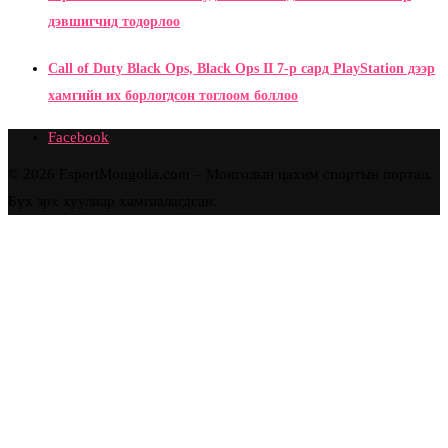
дэвшигчид тодорлоо
Call of Duty Black Ops, Black Ops II 7-р сард PlayStation дээр
хамгийн их борлогдсон тоглоом боллоо
Facebook
© 2026 EsportMongolia.com – Монголын цахим спортын портал.
Бүх эрх хуулиар хамгаалагдсан.