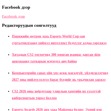
Facebook дээр
Facebook дээр
Редакторуудын сонголтууд
Парижийн метрон дахь Esports World Cup-ын
сурталчилгаанд хиймэл интеллект бүдүүлэг алдаа гаргажээ
Хятадын CS2 тоглогчид 300 мянган юаниас давсан skin
арилжаанд татварын мэдэгдэл авч байна
Компьютерийн санах ойн үнэ өсөж магадгүй: үйлдвэрлэгчид
2027 оны нийлүүлэлтээ бараг бүгдийг нь урьдчилан заржээ
CS2 2026 оны хоёрдугаар улирлын хамгийн их үзэлттэй
киберспортын төрөл боллоо
Esports Awards 2026 анх удаа Майамид болно: Эхний нэр