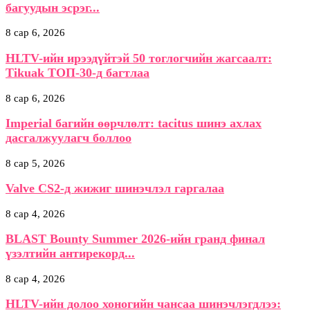
багуудын эсрэг...
8 сар 6, 2026
HLTV-ийн ирээдүйтэй 50 тоглогчийн жагсаалт:
Tikuak ТОП-30-д багтлаа
8 сар 6, 2026
Imperial багийн өөрчлөлт: tacitus шинэ ахлах
дасгалжуулагч боллоо
8 сар 5, 2026
Valve CS2-д жижиг шинэчлэл гаргалаа
8 сар 4, 2026
BLAST Bounty Summer 2026-ийн гранд финал
үзэлтийн антирекорд...
8 сар 4, 2026
HLTV-ийн долоо хоногийн чансаа шинэчлэгдлээ: