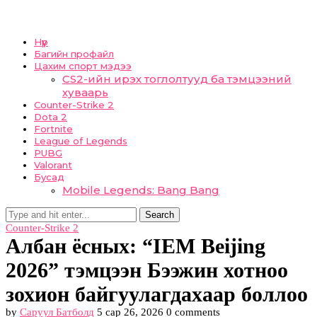
Нүүр
Багийн профайл
Цахим спорт мэдээ
CS2-ийн ирэх тоглолтууд ба тэмцээний
хуваарь
Counter-Strike 2
Dota 2
Fortnite
League of Legends
PUBG
Valorant
Бусад
Mobile Legends: Bang Bang
Search
Counter-Strike 2
Албан ёсных: “IEM Beijing
2026” тэмцээн Бээжин хотноо
зохион байгуулагдахаар боллоо
by
Саруул Батболд
5 сар 26, 2026
0 comments