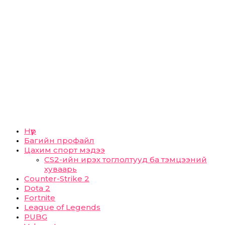
Нүүр
Багийн профайл
Цахим спорт мэдээ
CS2-ийн ирэх тоглолтууд ба тэмцээний
хуваарь
Counter-Strike 2
Dota 2
Fortnite
League of Legends
PUBG