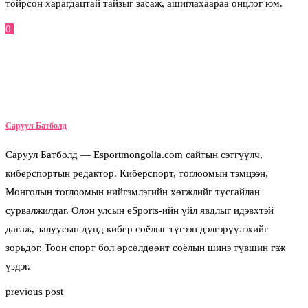
тойрсон харагдацтай тайзыг засаж, ашиглахаараа онцлог юм.
0
Facebook
Twitter
Pinterest
Email
Саруул Батболд
Саруул Батболд — Esportmongolia.com сайтын сэтгүүлч,
киберспортын редактор. Киберспорт, тоглоомын тэмцээн,
Монголын тоглоомын нийгэмлэгийн хөгжлийг тусгайлан
сурвалжилдаг. Олон улсын eSports-ийн үйл явдлыг идэвхтэй
дагаж, залуусын дунд кибер соёлыг түгээн дэлгэрүүлэхийг
зорьдог. Тоон спорт бол өрсөлдөөнт соёлын шинэ түвшин гэж
үздэг.
previous post