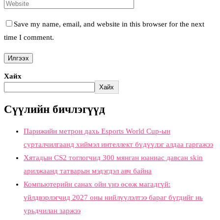
Save my name, email, and website in this browser for the next
time I comment.
Хайх
Хайх
Сүүлийн бичлэгүүд
Парижийн метрон дахь Esports World Cup-ын
сурталчилгаанд хиймэл интеллект бүдүүлэг алдаа гаргажээ
Хятадын CS2 тоглогчид 300 мянган юаниас давсан skin
арилжаанд татварын мэдэгдэл авч байна
Компьютерийн санах ойн үнэ өсөж магадгүй:
үйлдвэрлэгчид 2027 оны нийлүүлэлтээ бараг бүгдийг нь
урьдчилан заржээ