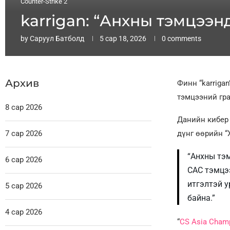
Counter-Strike 2
karrigan: “Анхны тэмцээн
by
Саруул Батболд
5 сар 18, 2026
0 comments
Архив
Финн “karrigan
тэмцээний гра
8 сар 2026
Данийн кибер 
7 сар 2026
дүнг өөрийн “
“Анхны тэ
6 сар 2026
CAC тэмцээ
итгэлтэй у
5 сар 2026
байна.”
4 сар 2026
“
CS Asia Cham