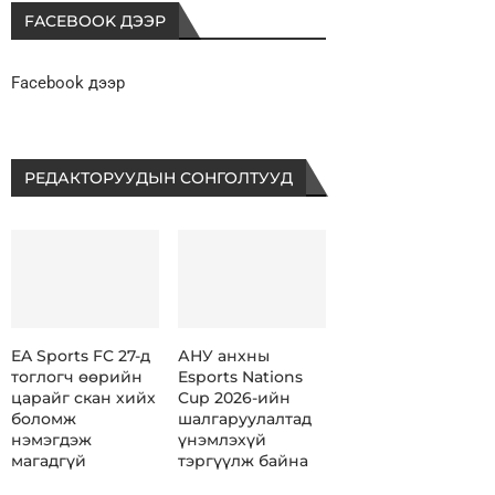
FACEBOOK ДЭЭР
Facebook дээр
РЕДАКТОРУУДЫН СОНГОЛТУУД
EA Sports FC 27-д
АНУ анхны
тоглогч өөрийн
Esports Nations
царайг скан хийх
Cup 2026-ийн
боломж
шалгаруулалтад
нэмэгдэж
үнэмлэхүй
магадгүй
тэргүүлж байна