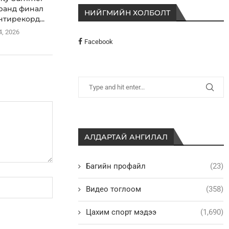
гранд финал
НИЙГМИЙН ХОЛБОЛТ
нтирекорд...
4, 2026
Facebook
АЛДАРТАЙ АНГИЛАЛ
Багийн профайл
(23)
Видео тоглоом
(358)
Цахим спорт мэдээ
(1,690)