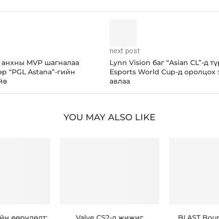
next post
 анхны MVP шагналаа
Lynn Vision баг “Asian CL”-д т
эр “PGL Astana”-гийн
Esports World Cup-д оролцох 
йв
авлаа
YOU MAY ALSO LIKE
ийн өөрчлөлт:
Valve CS2-д жижиг
BLAST Bou