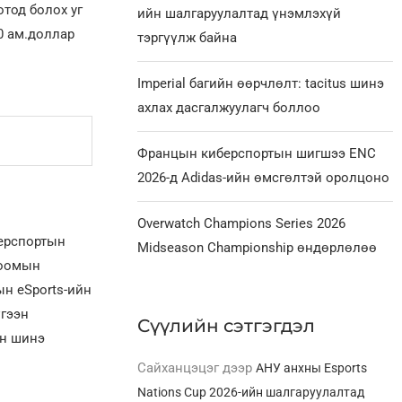
тод болох уг
ийн шалгаруулалтад үнэмлэхүй
0 ам.доллар
тэргүүлж байна
Imperial багийн өөрчлөлт: tacitus шинэ
ахлах дасгалжуулагч боллоо
Францын киберспортын шигшээ ENC
2026-д Adidas-ийн өмсгөлтэй оролцоно
Overwatch Champions Series 2026
берспортын
Midseason Championship өндөрлөлөө
лоомын
н eSports-ийн
үгээн
Сүүлийн сэтгэгдэл
ын шинэ
Сайханцэцэг
дээр
АНУ анхны Esports
Nations Cup 2026-ийн шалгаруулалтад