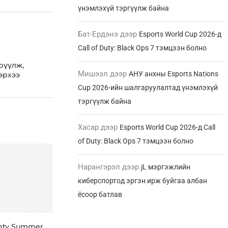
үнэмлэхүй тэргүүлж байна
Бат-Ердэнэ
дээр
Esports World Cup 2026-д
Call of Duty: Black Ops 7 тэмцээн болно
үрүүлж,
Мишээл
дээр
АНУ анхны Esports Nations
эрхээ
Cup 2026-ийн шалгаруулалтад үнэмлэхүй
тэргүүлж байна
Хасар
дээр
Esports World Cup 2026-д Call
of Duty: Black Ops 7 тэмцээн болно
Нарангэрэл
дээр
jL мэргэжлийн
киберспортод эргэн ирж буйгаа албан
ёсоор батлав
nty Summer