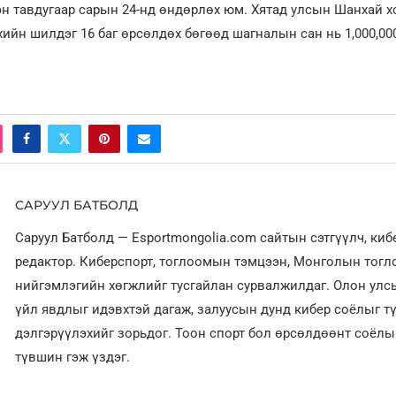
н тавдугаар сарын 24-нд өндөрлөх юм. Хятад улсын Шанхай хо
ийн шилдэг 16 баг өрсөлдөх бөгөөд шагналын сан нь 1,000,00
САРУУЛ БАТБОЛД
Саруул Батболд — Esportmongolia.com сайтын сэтгүүлч, ки
редактор. Киберспорт, тоглоомын тэмцээн, Монголын тог
нийгэмлэгийн хөгжлийг тусгайлан сурвалжилдаг. Олон улсы
үйл явдлыг идэвхтэй дагаж, залуусын дунд кибер соёлыг т
дэлгэрүүлэхийг зорьдог. Тоон спорт бол өрсөлдөөнт соёл
түвшин гэж үздэг.