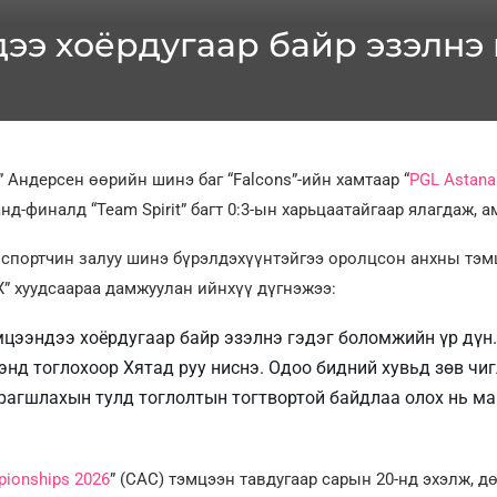
дээ хоёрдугаар байр эзэлнэ
” Андерсен өөрийн шинэ баг “Falcons”-ийн хамтаар “
PGL Astana
нд-финалд “Team Spirit” багт 0:3-ын харьцаатайгаар ялагдаж, а
спортчин залуу шинэ бүрэлдэхүүнтэйгээ оролцсон анхны тэм
X” хуудсаараа дамжуулан ийнхүү дүгнэжээ:
мцээндээ хоёрдугаар байр эзэлнэ гэдэг боломжийн үр дүн
нд тоглохоор Хятад руу ниснэ. Одоо бидний хувьд зөв чи
рагшлахын тулд тоглолтын тогтвортой байдлаа олох нь м
pionships 2026
” (CAC) тэмцээн тавдугаар сарын 20-нд эхэлж, 