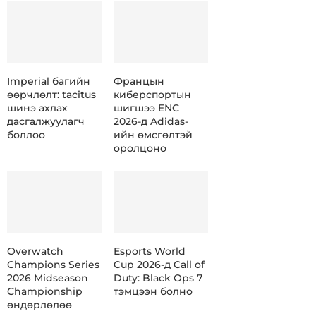
Imperial багийн
Францын
өөрчлөлт: tacitus
киберспортын
шинэ ахлах
шигшээ ENC
дасгалжуулагч
2026-д Adidas-
боллоо
ийн өмсгөлтэй
оролцоно
Overwatch
Esports World
Champions Series
Cup 2026-д Call of
2026 Midseason
Duty: Black Ops 7
Championship
тэмцээн болно
өндөрлөлөө