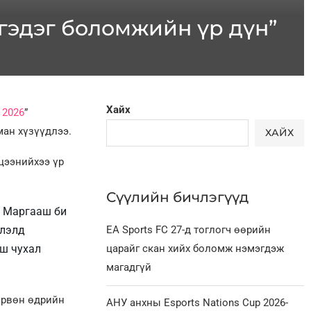
 гэдэг боломжийн үр дүн”
Хайх
 2026
”
ман хүзүүдлээ.
ХАЙХ
цээнийхээ үр
Сүүлийн бичлэгүүд
. Маргааш би
глэлд
EA Sports FC 27-д тоглогч өөрийн
аш чухал
царайг скан хийх боломж нэмэгдэж
магадгүй
дөрвөн өдрийн
АНУ анхны Esports Nations Cup 2026-