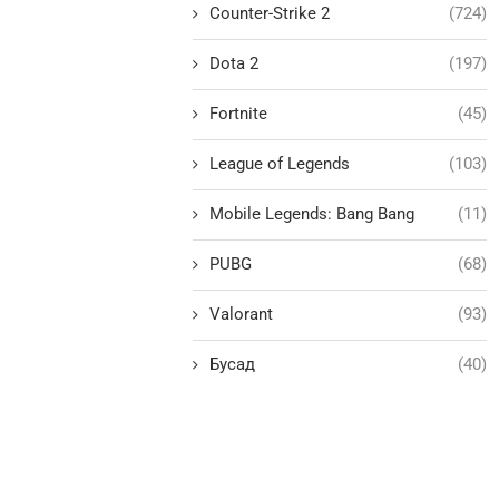
Counter-Strike 2
(724)
Dota 2
(197)
Fortnite
(45)
League of Legends
(103)
Mobile Legends: Bang Bang
(11)
PUBG
(68)
Valorant
(93)
Бусад
(40)