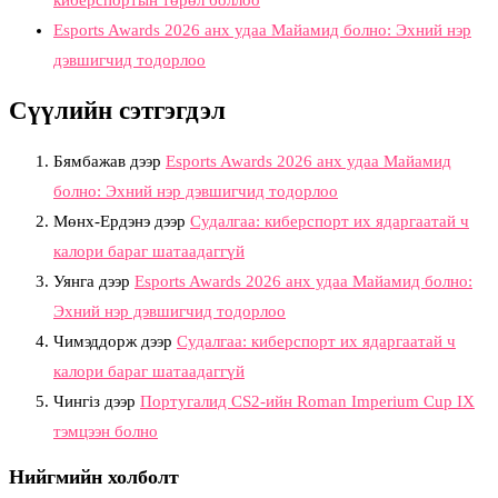
киберспортын төрөл боллоо
Esports Awards 2026 анх удаа Майамид болно: Эхний нэр
дэвшигчид тодорлоо
Сүүлийн сэтгэгдэл
Бямбажав
дээр
Esports Awards 2026 анх удаа Майамид
болно: Эхний нэр дэвшигчид тодорлоо
Мөнх-Ердэнэ
дээр
Судалгаа: киберспорт их ядаргаатай ч
калори бараг шатаадаггүй
Уянга
дээр
Esports Awards 2026 анх удаа Майамид болно:
Эхний нэр дэвшигчид тодорлоо
Чимэддорж
дээр
Судалгаа: киберспорт их ядаргаатай ч
калори бараг шатаадаггүй
Чингіз
дээр
Португалид CS2-ийн Roman Imperium Cup IX
тэмцээн болно
Нийгмийн холболт