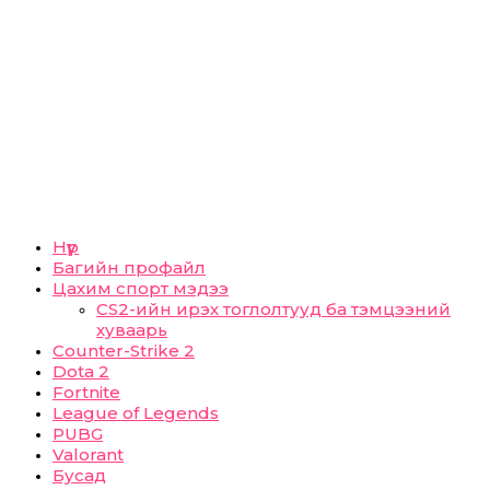
Нүүр
Багийн профайл
Цахим спорт мэдээ
CS2-ийн ирэх тоглолтууд ба тэмцээний
хуваарь
Counter-Strike 2
Dota 2
Fortnite
League of Legends
PUBG
Valorant
Бусад