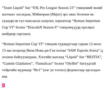
“Team Liquid” баг “ESL Pro League Season 23” тэмцээний эхний
шатнаас хасагдаж, Мэйжорын (Major) эрх авах боломж нь
хүндэрсэн тул чансаагаа ахиулах зорилгоор “Roman Imperium
Cup VI” болон “DraculaN Season 6” тэмцээнүүдэд оролцох
шийдвэр гаргажээ.
“Roman Imperium Cup VI” тэмцээн гуравдугаар сарын 12-ноос
15-ны хооронд Вила-Нова-ди-Гая хотын “SAW Esports Arena”-д
зохион байгуулагдана. Хэсгийн шатанд “Liquid” баг “BESTIA”,
“Gaimin Gladiators”, “Famalicao” болон “OlyBet” багуудтай
тойргийн журмаар “Bo1” (нэг үе тоглох) форматаар өрсөлдөх
юм.
0
Facebook
Twitter
Pinterest
Email