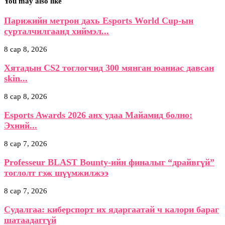
You may also like
Парижийн метрон дахь Esports World Cup-ын
сурталчилгаанд хиймэл...
8 сар 8, 2026
Хятадын CS2 тоглогчид 300 мянган юаниас давсан
skin...
8 сар 8, 2026
Esports Awards 2026 анх удаа Майамид болно:
Эхний...
8 сар 7, 2026
Professeur BLAST Bounty-ийн финалыг “драйвгүй”
тоглолт гэж шүүмжилжээ
8 сар 7, 2026
Судалгаа: киберспорт их ядаргаатай ч калори бараг
шатаадаггүй