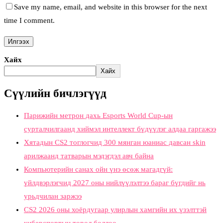
Save my name, email, and website in this browser for the next
time I comment.
Хайх
Хайх
Сүүлийн бичлэгүүд
Парижийн метрон дахь Esports World Cup-ын
сурталчилгаанд хиймэл интеллект бүдүүлэг алдаа гаргажээ
Хятадын CS2 тоглогчид 300 мянган юаниас давсан skin
арилжаанд татварын мэдэгдэл авч байна
Компьютерийн санах ойн үнэ өсөж магадгүй:
үйлдвэрлэгчид 2027 оны нийлүүлэлтээ бараг бүгдийг нь
урьдчилан заржээ
CS2 2026 оны хоёрдугаар улирлын хамгийн их үзэлттэй