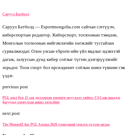
Саруул Батболд
Саруул Батболд — Esportmongolia.com сайтын сэтгүүлч,
киберспортын редактор. Киберспорт, тоглоомын тэмцээн,
Монголын тоглоомын нийгэмлэгийн хөгжлийг тусгайлан
сурвалжилдаг. Олон улсын eSports-ийн үйл явдлыг идэвхтэй
дагаж, залуусын дунд кибер соёлыг түгээн дэлгэрүүлэхийг
зорьдог. Тоон спорт бол өрсөлдөөнт соёлын шинэ түвшин гэж
үздэг.
previous post
PGL жил бүр 11 сая долларын хөрөнгө оруулалт хийнэ: CS2-ын шилдэг
багуудад зориулсан шинэ хөтөлбөр
next post
The MongolZ баг PGL Astana 2026 тэмцээний урилга хүлээн авлаа