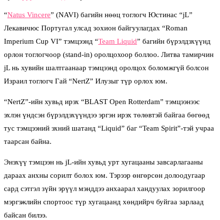
“
Natus Vincere
” (NAVI) багийн нөөц тоглогч Юстинас “jL”
Лекавичюс Португал улсад зохион байгуулагдах “Roman
Imperium Cup VI” тэмцээнд “
Team Liquid
” багийн бүрэлдэхүүнд
орлон тоглогчоор (stand-in) оролцохоор боллоо. Литва тамирчин
jL нь хувийн шалтгаанаар тэмцээнд оролцох боломжгүй болсон
Израил тоглогч Гай “NertZ” Илузыг түр орлох юм.
“NertZ”-ийн хувьд ирэх “BLAST Open Rotterdam” тэмцээнээс
эхлэн үндсэн бүрэлдэхүүндээ эргэн ирэх төлөвтэй байгаа бөгөөд
тус тэмцээний эхний шатанд “Liquid” баг “Team Spirit”-тэй учраа
таарсан байна.
Энэхүү тэмцээн нь jL-ийн хувьд урт хугацааны завсарлагааны
дараах анхны сорилт болох юм. Тэрээр өнгөрсөн долоодугаар
сард сэтгэл зүйн эрүүл мэнддээ анхаарал хандуулах зорилгоор
мэргэжлийн спортоос түр хугацаанд хөндийрч буйгаа зарлаад
байсан билээ.