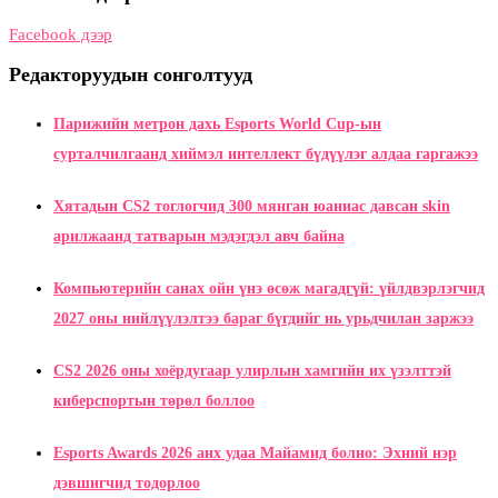
Facebook дээр
Редакторуудын сонголтууд
Парижийн метрон дахь Esports World Cup-ын
сурталчилгаанд хиймэл интеллект бүдүүлэг алдаа гаргажээ
Хятадын CS2 тоглогчид 300 мянган юаниас давсан skin
арилжаанд татварын мэдэгдэл авч байна
Компьютерийн санах ойн үнэ өсөж магадгүй: үйлдвэрлэгчид
2027 оны нийлүүлэлтээ бараг бүгдийг нь урьдчилан заржээ
CS2 2026 оны хоёрдугаар улирлын хамгийн их үзэлттэй
киберспортын төрөл боллоо
Esports Awards 2026 анх удаа Майамид болно: Эхний нэр
дэвшигчид тодорлоо