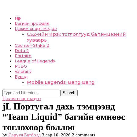
Нүүр
Багийн профайл
Цахим спорт мэдээ
CS2-ийн ирэх тоглолтууд ба тэмцээний
хуваарь
Counter-Strike 2
Dota 2
Fortnite
League of Legends
PUBG
Valorant
Бусад
Mobile Legends: Bang Bang
Search
Цахим спорт мэдээ
jL Португал дахь тэмцээнд
“Team Liquid” багийн өмнөөс
тоглохоор боллоо
by
Саруул Батболд
3 сар 10, 2026
2 comments