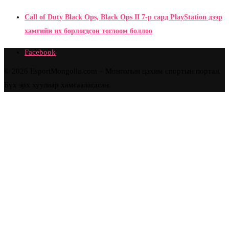
Call of Duty Black Ops, Black Ops II 7-р сард PlayStation дээр
хамгийн их борлогдсон тоглоом боллоо
Facebook
© 2026 EsportMongolia.com – Монголын цахим спортын портал.
Бүх эрх хуулиар хамгаалагдсан.