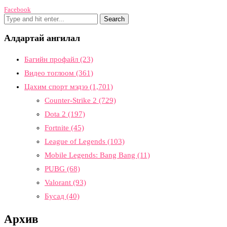
Facebook
Алдартай ангилал
Багийн профайл
(23)
Видео тоглоом
(361)
Цахим спорт мэдээ
(1,701)
Counter-Strike 2
(729)
Dota 2
(197)
Fortnite
(45)
League of Legends
(103)
Mobile Legends: Bang Bang
(11)
PUBG
(68)
Valorant
(93)
Бусад
(40)
Архив