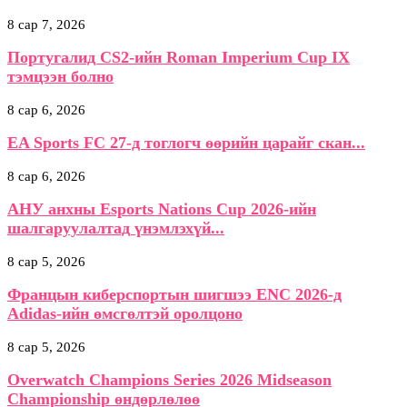
8 сар 7, 2026
Португалид CS2-ийн Roman Imperium Cup IX
тэмцээн болно
8 сар 6, 2026
EA Sports FC 27-д тоглогч өөрийн царайг скан...
8 сар 6, 2026
АНУ анхны Esports Nations Cup 2026-ийн
шалгаруулалтад үнэмлэхүй...
8 сар 5, 2026
Францын киберспортын шигшээ ENC 2026-д
Adidas-ийн өмсгөлтэй оролцоно
8 сар 5, 2026
Overwatch Champions Series 2026 Midseason
Championship өндөрлөлөө