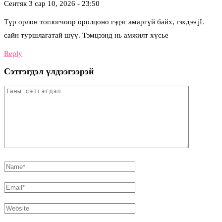
Сентяк
3 сар 10, 2026 - 23:50
Түр орлон тоглогчоор оролцоно гэдэг амаргүй байх, гэхдээ jL
сайн туршлагатай шүү. Тэмцээнд нь амжилт хүсье
Reply
Сэтгэгдэл үлдээгээрэй