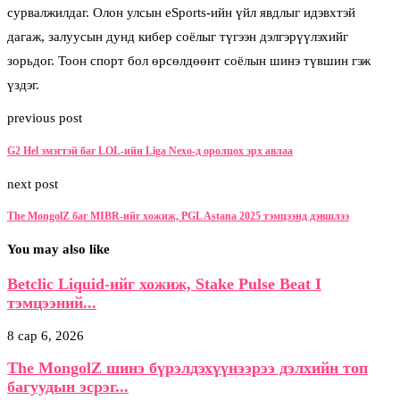
сурвалжилдаг. Олон улсын eSports-ийн үйл явдлыг идэвхтэй
дагаж, залуусын дунд кибер соёлыг түгээн дэлгэрүүлэхийг
зорьдог. Тоон спорт бол өрсөлдөөнт соёлын шинэ түвшин гэж
үздэг.
previous post
G2 Hel эмэгтэй баг LOL-ийн Liga Nexo-д оролцох эрх авлаа
next post
The MongolZ баг MIBR-ийг хожиж, PGL Astana 2025 тэмцээнд дэвшлээ
You may also like
Betclic Liquid-ийг хожиж, Stake Pulse Beat I
тэмцээний...
8 сар 6, 2026
The MongolZ шинэ бүрэлдэхүүнээрээ дэлхийн топ
багуудын эсрэг...