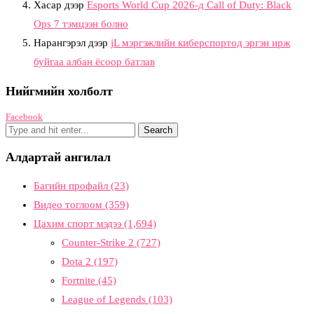
Хасар
дээр
Esports World Cup 2026-д Call of Duty: Black
Ops 7 тэмцээн болно
Нарангэрэл
дээр
jL мэргэжлийн киберспортод эргэн ирж
буйгаа албан ёсоор батлав
Нийгмийн холболт
Facebook
Алдартай ангилал
Багийн профайл
(23)
Видео тоглоом
(359)
Цахим спорт мэдээ
(1,694)
Counter-Strike 2
(727)
Dota 2
(197)
Fortnite
(45)
League of Legends
(103)