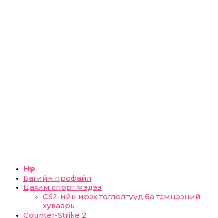
Нүүр
Багийн профайл
Цахим спорт мэдээ
CS2-ийн ирэх тоглолтууд ба тэмцээний
хуваарь
Counter-Strike 2