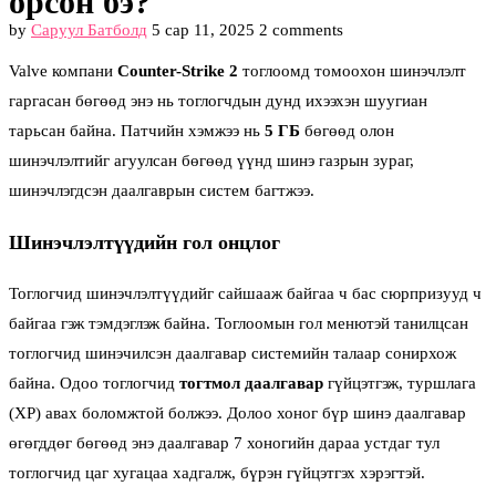
орсон бэ?
by
Саруул Батболд
5 сар 11, 2025
2 comments
Valve компани
Counter-Strike 2
тоглоомд томоохон шинэчлэлт
гаргасан бөгөөд энэ нь тоглогчдын дунд ихээхэн шуугиан
тарьсан байна. Патчийн хэмжээ нь
5 ГБ
бөгөөд олон
шинэчлэлтийг агуулсан бөгөөд үүнд шинэ газрын зураг,
шинэчлэгдсэн даалгаврын систем багтжээ.
Шинэчлэлтүүдийн гол онцлог
Тоглогчид шинэчлэлтүүдийг сайшааж байгаа ч бас сюрпризууд ч
байгаа гэж тэмдэглэж байна. Тоглоомын гол менютэй танилцсан
тоглогчид шинэчилсэн даалгавар системийн талаар сонирхож
байна. Одоо тоглогчид
тогтмол даалгавар
гүйцэтгэж, туршлага
(XP) авах боломжтой болжээ. Долоо хоног бүр шинэ даалгавар
өгөгддөг бөгөөд энэ даалгавар 7 хоногийн дараа устдаг тул
тоглогчид цаг хугацаа хадгалж, бүрэн гүйцэтгэх хэрэгтэй.