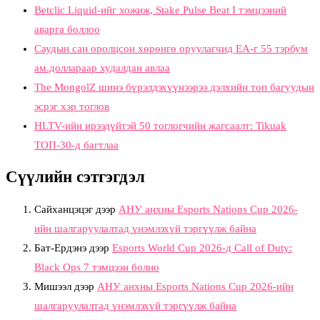
Betclic Liquid-ийг хожиж, Stake Pulse Beat I тэмцээний
аварга боллоо
Саудын сан оролцсон хөрөнгө оруулагчид EA-г 55 тэрбум
ам.доллараар худалдан авлаа
The MongolZ шинэ бүрэлдэхүүнээрээ дэлхийн топ багуудын
эсрэг хэр тоглов
HLTV-ийн ирээдүйтэй 50 тоглогчийн жагсаалт: Tikuak
ТОП-30-д багтлаа
Сүүлийн сэтгэгдэл
Сайханцэцэг
дээр
АНУ анхны Esports Nations Cup 2026-
ийн шалгаруулалтад үнэмлэхүй тэргүүлж байна
Бат-Ердэнэ
дээр
Esports World Cup 2026-д Call of Duty:
Black Ops 7 тэмцээн болно
Мишээл
дээр
АНУ анхны Esports Nations Cup 2026-ийн
шалгаруулалтад үнэмлэхүй тэргүүлж байна