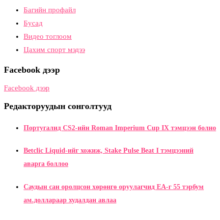
Багийн профайл
Бусад
Видео тоглоом
Цахим спорт мэдээ
Facebook дээр
Facebook дээр
Редакторуудын сонголтууд
Португалид CS2-ийн Roman Imperium Cup IX тэмцээн болно
Betclic Liquid-ийг хожиж, Stake Pulse Beat I тэмцээний
аварга боллоо
Саудын сан оролцсон хөрөнгө оруулагчид EA-г 55 тэрбум
ам.доллараар худалдан авлаа