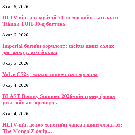
8 сар 6, 2026
HLTV-ийн ирээдүйтэй 50 тоглогчийн жагсаалт:
Tikuak ТОП-30-д багтлаа
8 сар 6, 2026
Imperial багийн өөрчлөлт: tacitus шинэ ахлах
дасгалжуулагч боллоо
8 сар 5, 2026
Valve CS2-д жижиг шинэчлэл гаргалаа
8 сар 4, 2026
BLAST Bounty Summer 2026-ийн гранд финал
үзэлтийн антирекорд...
8 сар 4, 2026
HLTV-ийн долоо хоногийн чансаа шинэчлэгдлээ:
The MongolZ байр...