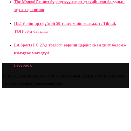
The MongolZ шинэ бүрэлдэхүүнээрээ дэлхийн топ багуудын
эсрэг хэр тоглов
HLTV-ийн ирээдүйтэй 50 тоглогчийн жагсаалт: Tikuak
ТОП-30-д багтлаа
EA Sports FC 27-д тоглогч өөрийн царайг скан хийх боломж
нэмэгдэж магадгүй
Facebook
© 2026 EsportMongolia.com – Монголын цахим спортын портал.
Бүх эрх хуулиар хамгаалагдсан.