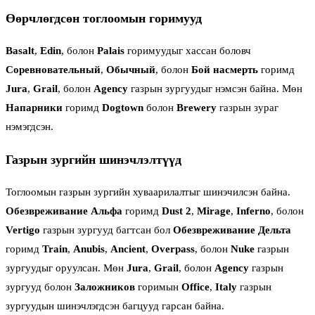
Өөрчлөгдсөн тоглоомын горимууд
Basalt
,
Edin
, болон
Palais
горимуудыг хассан боловч
Соревновательный
,
Обычный
, болон
Бой насмерть
горимд
Jura
,
Grail
, болон
Agency
газрын зургуудыг нэмсэн байна. Мөн
Напарники
горимд
Dogtown
болон
Brewery
газрын зураг
нэмэгдсэн.
Газрын зургийн шинэчлэлтүүд
Тоглоомын газрын зургийн хуваарилалтыг шинэчилсэн байна.
Обезвреживание Альфа
горимд
Dust 2
,
Mirage
,
Inferno
, болон
Vertigo
газрын зургууд багтсан бол
Обезвреживание Дельта
горимд
Train
,
Anubis
,
Ancient
,
Overpass
, болон
Nuke
газрын
зургуудыг оруулсан. Мөн
Jura
,
Grail
, болон
Agency
газрын
зургууд болон
Заложников
горимын
Office
,
Italy
газрын
зургуудын шинэчлэгдсэн багцууд гарсан байна.