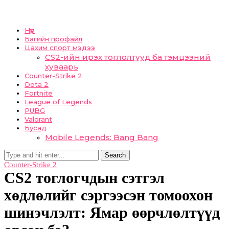
Нүүр
Багийн профайл
Цахим спорт мэдээ
CS2-ийн ирэх тоглолтууд ба тэмцээний
хуваарь
Counter-Strike 2
Dota 2
Fortnite
League of Legends
PUBG
Valorant
Бусад
Mobile Legends: Bang Bang
Search
Counter-Strike 2
CS2 тоглогчдын сэтгэл
хөдлөлийг сэргээсэн томоохон
шинэчлэлт: Ямар өөрчлөлтүүд