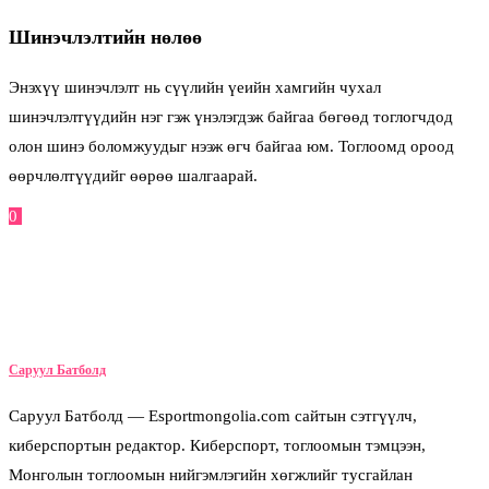
Шинэчлэлтийн нөлөө
Энэхүү шинэчлэлт нь сүүлийн үеийн хамгийн чухал
шинэчлэлтүүдийн нэг гэж үнэлэгдэж байгаа бөгөөд тоглогчдод
олон шинэ боломжуудыг нээж өгч байгаа юм. Тоглоомд ороод
өөрчлөлтүүдийг өөрөө шалгаарай.
0
Facebook
Twitter
Pinterest
Email
Саруул Батболд
Саруул Батболд — Esportmongolia.com сайтын сэтгүүлч,
киберспортын редактор. Киберспорт, тоглоомын тэмцээн,
Монголын тоглоомын нийгэмлэгийн хөгжлийг тусгайлан